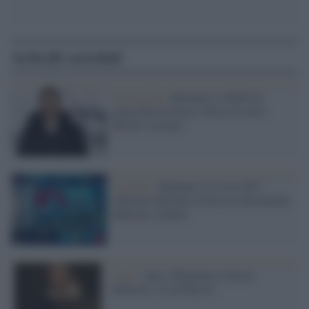
Articoli correlati
Solidarietà /
Ravenna si ribella al
genocidio di Gaza e blocca le navi
dirette a Israele
L'evento /
Ravenna: al via la XIV
edizione dell'unico festival interamente
dedicato a Dante
Arte /
Apre a Ravenna il museo
dedicato a Lord Byron