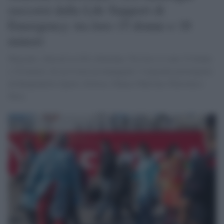
soccorsi dalla Life Support di
Emergency: tra loro 15 donne e 18
minori
Migranti, sbarcati in 202 a Ravenna. Tra loro ci sono 15 donne
e 18 minori, di cui 8 non accompagnati. I migranti provengono
da Bangladesh, Egitto, Eritrea, Ghana, Pakistan, Palestina e
Siria.