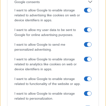
Google consents
Salute
Globalist
I want to allow Google to enable storage
related to advertising like cookies on web or
Megachip
Globalscience
device identifiers in apps.
GiULia
Globalsport
I want to allow my user data to be sent to
Google for online advertising purposes.
Prima Pagina
I want to allow Google to send me
personalized advertising.
Giornale dello
Chi siamo
I want to allow Google to enable storage
Spettacolo
related to analytics like cookies on web or
Contributors
device identifiers in apps.
Wondernet
Facebook
I want to allow Google to enable storage
Giuliana Sgrena
related to functionality of the website or app.
Twitter
I want to allow Google to enable storage
Google News
related to personalization.