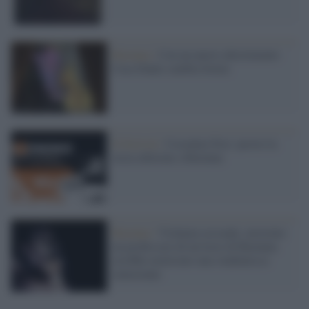
Ravenna /
Con un nuovo allestimento
Casa Dante cambia forma
Il festival /
Coconino Fest: presto la
terza edizione a Ravenna
Ravenna /
Violenza sessuale, arrestato
un professore di un liceo di Ravenna:
avrebbe molestato una studentessa
minorenne