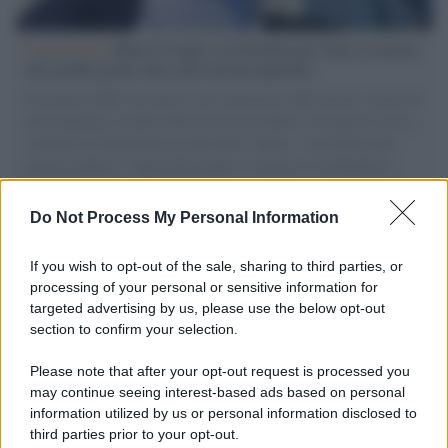
L'intervista /
Marco Croatti e la Flottilla per Gaza: le nostre
vele gonfie grazie alla sollevazione popolare
Il Senatore M5S racconta la sua esperienza sulle barche cariche di
aiuti umanitari assalite dall'esercito israeliano. Una guerra atroce,
il tentativo di disumanizzazione delle vittime, il servilismo del
governo italiano e degli altri europei, il ritorno al colonialismo.
L'importanza dei movimenti.
Do Not Process My Personal Information
Il lutto /
Addio a Livio Berruti, leggenda dello sprint
italiano
If you wish to opt-out of the sale, sharing to third parties, or
processing of your personal or sensitive information for
targeted advertising by us, please use the below opt-out
section to confirm your selection.
Il libro /
Crescere significa pentirsi: l’immaturità degli
italiani tra berlusconismo, fascismo e nuove nostalgie
Please note that after your opt-out request is processed you
may continue seeing interest-based ads based on personal
information utilized by us or personal information disclosed to
third parties prior to your opt-out.