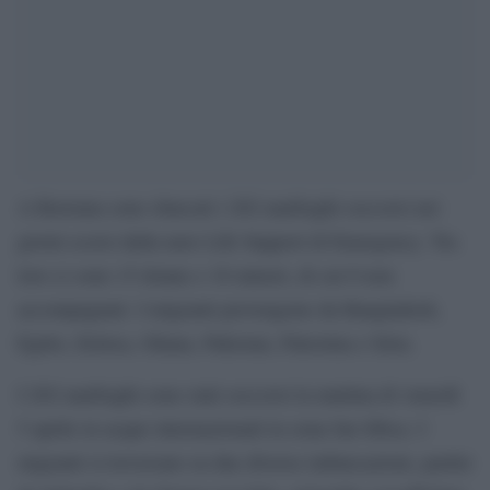
A Ravenna sono sbarcati i 202 naufraghi soccorsi nei
giorni scorsi dalla nave Life Support di Emergency. Tra
loro ci sono 15 donne e 18 minori, di cui 8 non
accompagnati. I migranti provengono da Bangladesh,
Egitto, Eritrea, Ghana, Pakistan, Palestina e Siria.
I 202 naufraghi sono stati soccorsi la mattina di venerdì
5 aprile in acque internazionali in zona Sar libica. I
migranti si trovavano su due diverse imbarcazioni, partite