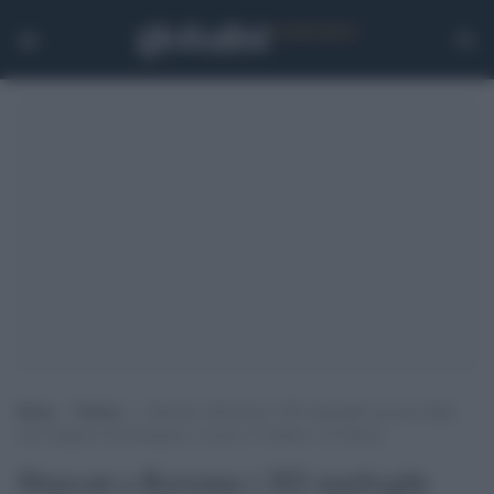
Home
>
Notizie
>
Sbarcati a Ravenna i 202 naufraghi soccorsi dalla
Life Support di Emergency: tra loro 15 donne e 18 minori
Sbarcati a Ravenna i 202 naufraghi