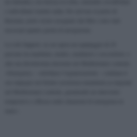
da Sabratha e da Zawiya in Libia, entrambe sovraffollate
e individuate tramite radar. Per arrivare al porto di
Ravenna, porto sicuro assegnato dal Mrcc sono stati
necessari quattro giorni di navigazione.
La Life Support, su cui opera un equipaggio di 29
persone tra marittimi, medici, mediatori e soccorritori, è
alla sua diciottesima missione nel Mediterraneo centrale.
«Emergency – sottolinea l’organizzazione – continua il
suo impegno nel fornire assistenza umanitaria ai migranti
nel Mediterraneo centrale, garantendo un intervento
tempestivo e efficace nelle situazioni di emergenza in
mare».