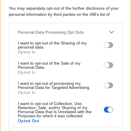
Memoria /
Quando Pasolini raccontava i minatori italiani in
You may separately opt-out of the further disclosure of your
Belgio dopo Marcinelle
personal information by third parties on the IAB’s list of
downstream participants.
Personal Data Processing Opt Outs
This information may also be disclosed by us to third parties
Il libro /
La letteratura che racconta l’estate
on the IAB’s List of Downstream Participants that may further
I want to opt-out of the Sharing of my
disclose it to other third parties.
personal data.
Opted In
Please note that this website/app uses one or more Google
services and may gather and store information including but
I want to opt-out of the Sale of my
Personal Data.
not limited to your visit or usage behaviour. You may click to
Opted In
grant or deny consent to Google and its third-party tags to
use your data for below specified purposes in below Google
I want to opt-out of processing my
consent section.
Personal Data for Targeted Advertising.
Opted In
I want to opt-out of Collection, Use,
Retention, Sale, and/or Sharing of my
Personal Data that Is Unrelated with the
Purposes for which it was collected.
Opted Out
Syndication
Culture