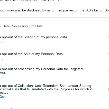
tion may also be disclosed by us to third parties on the IAB’s List of 
 that may further disclose it to other third parties.
 that this website/app uses one or more Google services and may gath
l Data Processing Opt Outs
including but not limited to your visit or usage behaviour. You may click 
 to Google and its third-party tags to use your data for below specifi
o opt-out of the Sharing of my personal data.
ogle consent section.
In
o opt-out of the Sale of my Personal Data.
In
Silvio Viale, medico ginecologo torinese e
per + Europa. Secondo quanto riporto da La
to opt-out of processing my Personal Data for Targeted
ing.
esentate a suo carico, presentate da ragazze di
In
e parlano di palpeggiamenti e frasi invadenti a
o opt-out of Collection, Use, Retention, Sale, and/or Sharing
ersonal Data that Is Unrelated with the Purposes for which it
lected.
Out
avvocata Benedetta Perego e dall’avvocata Ilaria