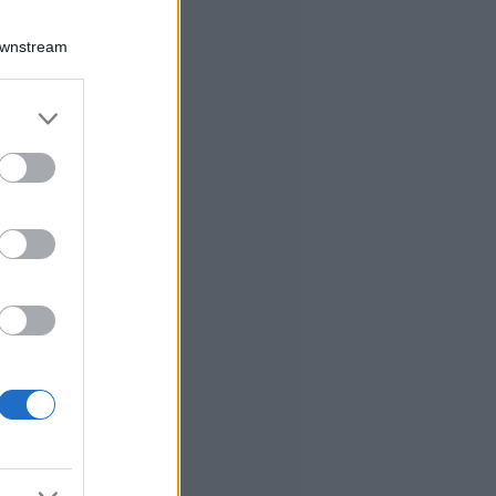
Downstream
er and store
to grant or
ed purposes