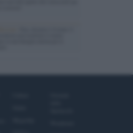
ele farà tutto quello che è necessario per
a sicurezza"
flessione /
Pace, disarmo e Ucraina: il
osinistra non trasformi il riarmo
eo in una battaglia interna per le
arie
Culture
Giornale
dello
Salute
Spettacolo
Megachip
nce
Wondernet
GiULia