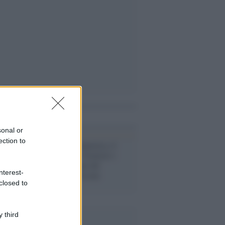
i anche
sonal or
ection to
Molestie /
Ginnastica, il
caso di Laura Vernizzi e
l'intercettazione del
nterest-
presidente: "Se non
closed to
intervengo..."
 third