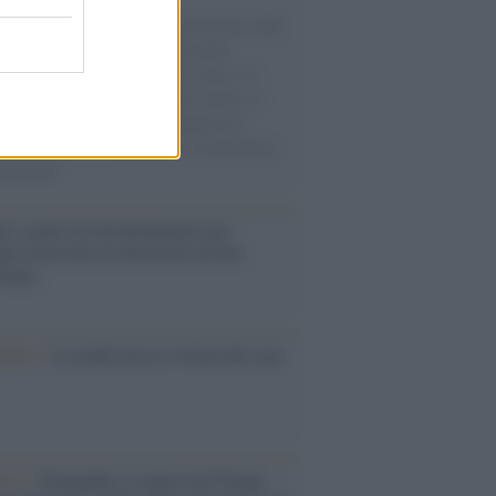
natore M5S racconta la sua esperienza sulle
e cariche di aiuti umanitari assalite
sercito israeliano. Una guerra atroce, il
ivo di disumanizzazione delle vittime, il
ismo del governo italiano e degli altri
ei, il ritorno al colonialismo. L'importanza
ovimenti.
é i centri di intrattenimento per
lie investono in attrazioni ad alta
logia
nflitto /
La mafia russa e l'arma del caos
Aviv /
Netanyahu si smarca da Trump: