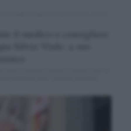
dico e consigliere comunale di +Europa Silvio Viale: a suo carico
ie il medico e consigliere
a Silvio Viale: a suo
enunce
ale, medico e consigliere comunale di +Europa. Viale è un
nelle battaglie pro aborto e promotore della pillola