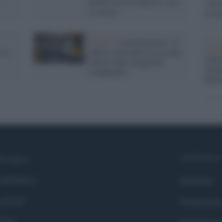
professore di francese: ecco
"Isra
le accuse
la su
Napoli /
Castellammare, ex
La ri
 in
arbitro riprendeva le giovani
centr
allieve negli spogliatoi:
europ
condannato
prim
Syndication
i siamo
ntributors
Globalist
cebook
Globalscie
itter
Globalsport