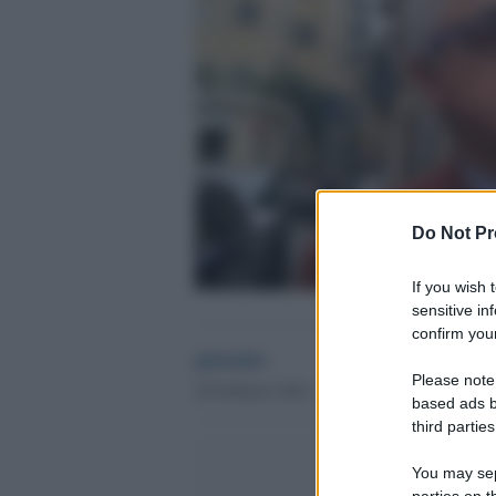
Do Not Pr
If you wish 
sensitive in
confirm your
globalist
Please note
20 Febbraio 2024 - 14.27
based ads b
third parties
You may sepa
parties on t