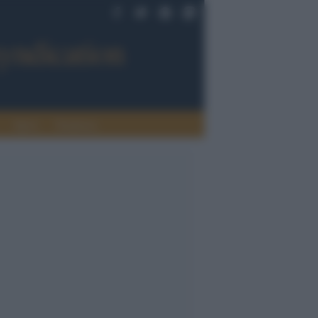
Sport
Tendenze