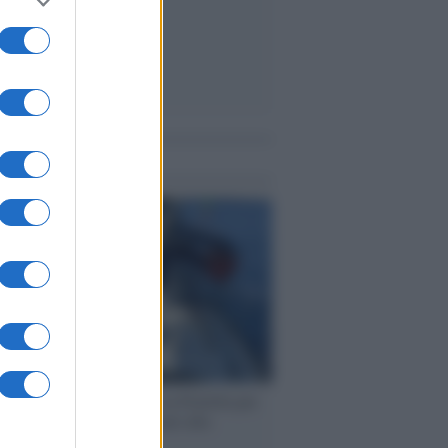
me notizie
ervista /
Marco Croatti e la Flottilla per
 le nostre vele gonfie grazie alla
vazione popolare