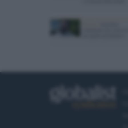
e le accuse della donna
Treviso /
Sacerdote
condannato per molestie
un reparto psichiatrico
Ch
Co
Fa
Tw