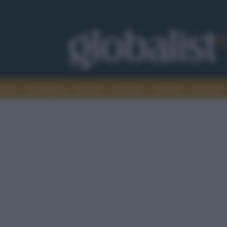
omia
Intelligence
Media
Ambiente
Cultura
Scienza