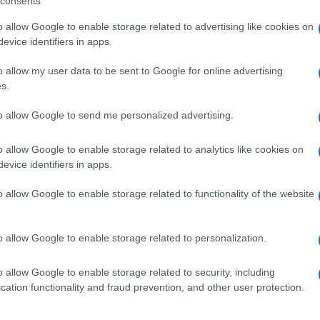
consents
 luce su questa vicenda. La sistematicità che
o allow Google to enable storage related to advertising like cookies on
 qualora altre donne abbiano vissuto esperienze
evice identifiers in apps.
o di uscire allo scoperto, di sapere di non
o allow my user data to be sent to Google for online advertising
s.
 da sempre in prima fila nelle battaglie pro
Ulti
to allow Google to send me personalized advertising.
bortiva RU-486. “Non so nulla, non so cosa dire
o allow Google to enable storage related to analytics like cookies on
ce, ma davvero non riesco a comprendere. Non so
evice identifiers in apps.
parlando”.
o allow Google to enable storage related to functionality of the website
o allow Google to enable storage related to personalization.
pp
o allow Google to enable storage related to security, including
L'int
cation functionality and fraud prevention, and other user protection.
Gaza:
solle