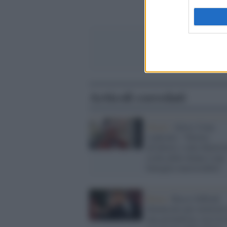
Articoli correlati
Diritti /
Silvio Viale
(radicali): "Diritto
all'aborto e alla libertà 
scelta delle donne è una
battaglia inarrestabile"
Roma /
Rocco Siffredi
denunciato per molestie
una giornalista: ecco le 