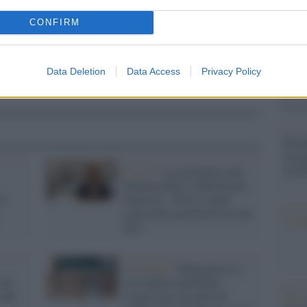
Il Se
CONFIRM
barch
dall'e
tentat
Data Deletion
Data Access
Privacy Policy
servil
europ
dei m
Perch
famig
tecno
Il caso /
La giornalista che
denuncia Rocco Siffredi per
di
molestie: "Non si rende
conto della gravità di ciò che
Il co
dice"
Frosinone /
Palpeggiava le
 da
sue alunne minorenni,
chat
sospeso per un anno un
Tel 