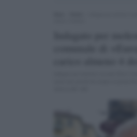
Home
>
Notizie
>
Indagato per molestie il me
almeno 4 denunce
Indagato per molest
comunale di +Europ
carico almeno 4 d
Indagato per molestie sessuali Silvio Vi
nome noto perché da sempre in prima fila 
abortiva RU-486.