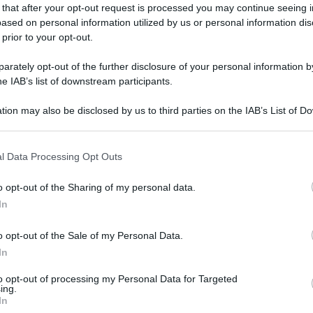
 that after your opt-out request is processed you may continue seeing i
ased on personal information utilized by us or personal information dis
 prior to your opt-out.
rately opt-out of the further disclosure of your personal information by
he IAB’s list of downstream participants.
tion may also be disclosed by us to third parties on the IAB’s List of 
 that may further disclose it to other third parties.
 that this website/app uses one or more Google services and may gath
l Data Processing Opt Outs
including but not limited to your visit or usage behaviour. You may click 
Gino Cecchettin, padre di Giulia, e sarà una
 to Google and its third-party tags to use your data for below specifi
o opt-out of the Sharing of my personal data.
ogle consent section.
a, uccisa il 23 novembre 2023 dall’ex fidanzato
In
l libro si chiamerà “Cara Giulia” ed è stato
o opt-out of the Sale of my Personal Data.
oscritto fa parte di un progetto più ampio a
In
 di genere.
to opt-out of processing my Personal Data for Targeted
ing.
un simbolo pubblico”, è l’esordio della lunga
In