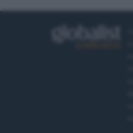
Ch
Co
Fa
Tw
Go
Ma
Co
Pr