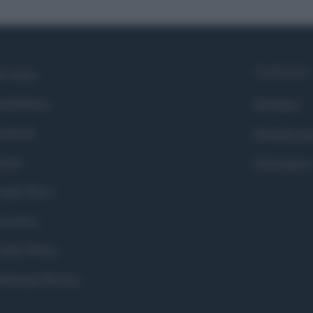
Syndication
i siamo
ntributors
Globalist
cebook
Globalscie
itter
Globalsport
ogle News
stodon
okie Policy
eferenze Privacy