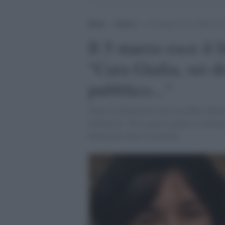
Home
>
Notizie
>
Il 5 marzo esce il libro di
Il 5 marzo esce il 
"Cara Giulia, sei 
pubblico..."
Gino Cecchettin ha scritto un libro dedica
da Rizzoli. "Tu in questi giorni sei diven
firmata da Gino Cecchettin