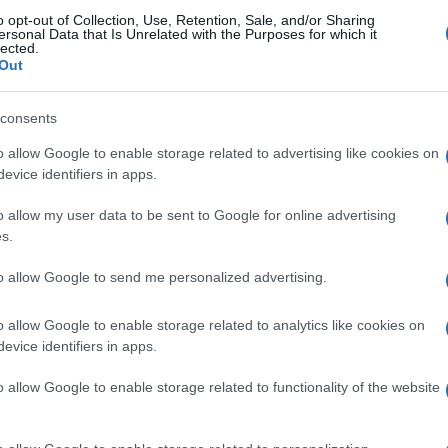
o opt-out of Collection, Use, Retention, Sale, and/or Sharing
ersonal Data that Is Unrelated with the Purposes for which it
lected.
pre la mia Giulia. Ma non sei più solo questo. Tu
Out
Giulia di tutti, quella che sta parlando a tutti.
consents
stare al mondo che persona eri e, soprattutto, di
o allow Google to enable storage related to advertising like cookies on
Ulti
in modo che altre persone si pongano le mie
evice identifiers in apps.
o allow my user data to be sent to Google for online advertising
ome sono nate queste pagine: “Provo ad
s.
soprattutto noi genitori, padri e madri, dove
to allow Google to send me personalized advertising.
o riusciti a educare i figli all’amore, al rispetto,
o allow Google to enable storage related to analytics like cookies on
orse educati a una modalità di vita incentrata
evice identifiers in apps.
o allow Google to enable storage related to functionality of the website
L'int
utte le mie forze e questo credo sia il modo
Gaza:
solle