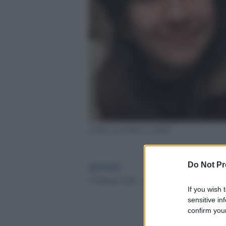
Giulia Cecchettin e il padre
globalist
Do Not Pr
8 Febbraio 2024 - 10.15
If you wish 
sensitive in
confirm your