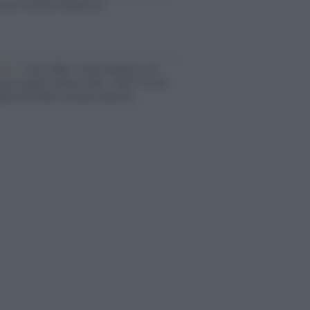
ma il tycoon smentisce
anca /
Caso Mps: i pm milanesi ora
ono vederci chiaro sulle “chat” tra un
ente del Mef e alcuni ministri