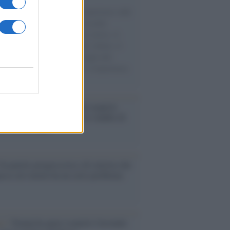
natore M5S racconta la sua esperienza sulle
e cariche di aiuti umanitari assalite
sercito israeliano. Una guerra atroce, il
ivo di disumanizzazione delle vittime, il
ismo del governo italiano e degli altri
ei, il ritorno al colonialismo. L'importanza
ovimenti.
enze /
Sale il numero degli acquisti
e in Europa e aumentano le vendite di
oli second hand
Un partito progressista e di sinistra che
acca sul riarmo ha un serio problema
so /
Trump ha quasi esaurito l'arsenale