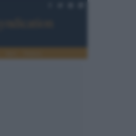
Sport
Tendenze