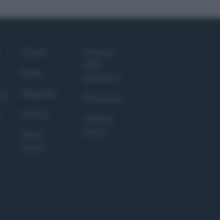
Culture
Giornale
dello
Salute
Spettacolo
Megachip
nce
Wondernet
GiULia
Giuliana
Sgrena
Prima
Pagina