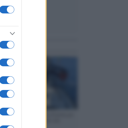
me notizie
ervista /
Marco Croatti e la Flottilla per
 le nostre vele gonfie grazie alla
vazione popolare