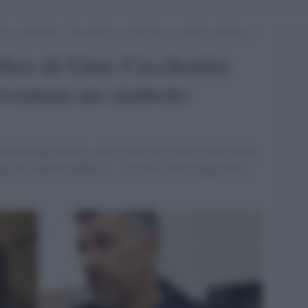
 Gino Cecchettin: “Cara Giulia, sei diventata un simbolo pubblico…”
libro di Gino Cecchettin:
diventata un simbolo
to alla figlia Giulia, che uscirà il prossimo 5 marzo edito
tata un simbolo pubblico", è l'esordio della lunga lettera