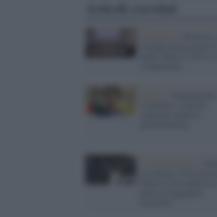
Articoli correlati
Il Rapporto /
Diversity:
consapevolezza grazie a
media. Bene le serie tv,
i telegiornali
Venezia /
Femminicidio
Cecchettin: a Turetta
contestata anche la
premeditazione
Il riconoscimento /
Giul
Cecchettin, l'Università 
Padova le ha conferito l
laurea in ingegneria
biomedica