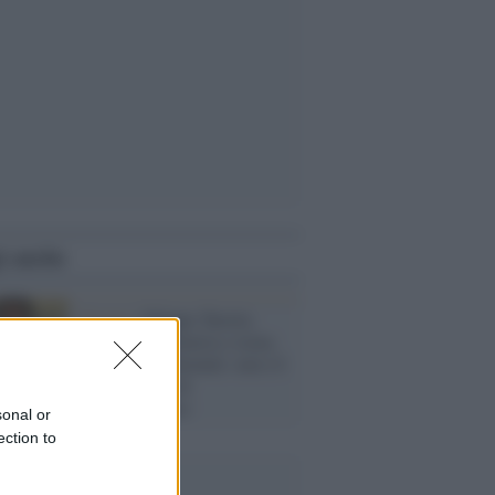
i anche
Verona /
Filippo Turetta
lascia la psichiatria e torna
con gli altri detenuti: non c'è
più il rischio di
autolesionismo
sonal or
ection to