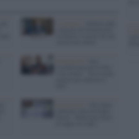
Usa, 
 più
La polemica /
Valditara infila
i
i migranti nel femminicidio
La b
 male
Cecchettin: le parole che non
vogli
vorresti mai sentire
dirig
Femminicidio /
Gino
Cecchettin presenta il libro
"Cara Giulia": "Era il modo
migliore per elaborare il
lutto"
ia
Femminicidio /
I Ris hanno
di
analizzato l'auto di Filippo
a
Turetta: "Moltissime tracce
di sangue sui sedili"