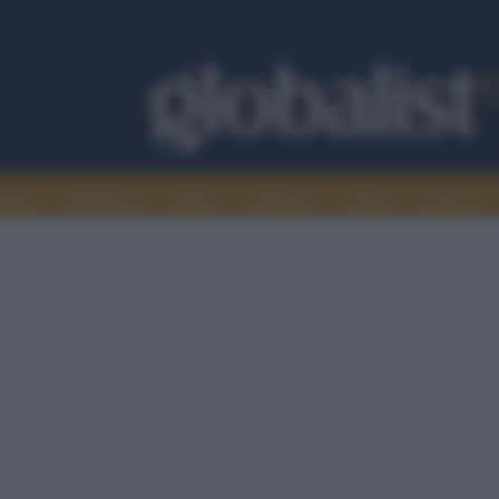
omia
Intelligence
Media
Ambiente
Cultura
Scienza