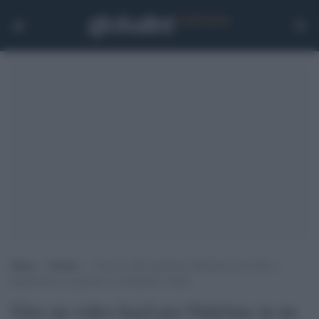
Home
>
Notizie
>
Gira un video hard per Onlyfans in un hotel, i
proprietari la scoprono e le chiedono i danni
Gira un video hard per Onlyfans in un