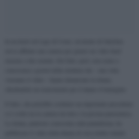
In un hotel sul Lago di Como, un’utente di Onlyfans
aveva affittato una camera per girarre un video hard
insieme a due uomini. Del fatto, però, non erano a
conoscenza i gestori della struttura che – una volta
visionato il video – hanno denunciato la donna,
chiedendole un risarcimento per il danno d’immagine.
Il fatto, che potrebbe costituire un importante precedente
si è svolto tra la camera da letto e la piscina panoramica.
La donna, piuttosto conosciuta sulla piattaforma, ha
pubblicato il video della durata di circa dodici minuti.