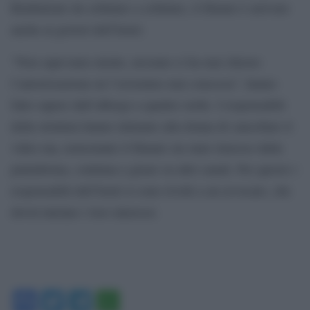
Rimbalzato da cellulare a cellulare, il filmato è arrivato
anche ai gestori dell’hotel.
“Non sapevamo niente, nessuno ci ha mai chiesto
l’autorizzazione né l’avremmo mai concessa”, hanno
fatto sapere dall’albergo a quattro stelle. I responsabili
della struttura hanno intimato alla donna di cancellare il
video ma, nonostante il filmato sia stato rimosso dalla
piattaforma, continua a girare su altri canali. Per questo i
responsabili dell’hotel si sono rivolti a un avvocato, che
dovrà tutelare i loro interessi.
Facebook
Twitter
Telegram
WhatsApp