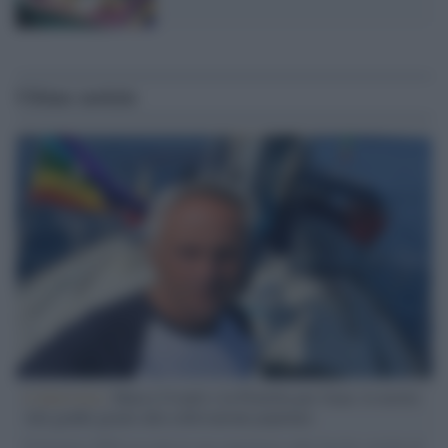
Ultime notizie
L'intervista /
Marco Croatti e la Flottilla per Gaza: le nostre
vele gonfie grazie alla sollevazione popolare
Il Senatore M5S racconta la sua esperienza sulle barche cariche di