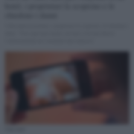
hotel, i proprietari la scoprono e le
chiedono i danni
Video hard in un hotel, i proprietari la scoprono e le chiedono i
danni. "Non sapevamo niente, nessuno ci ha mai chiesto
l’autorizzazione né l’avremmo mai concessa".
Video hard