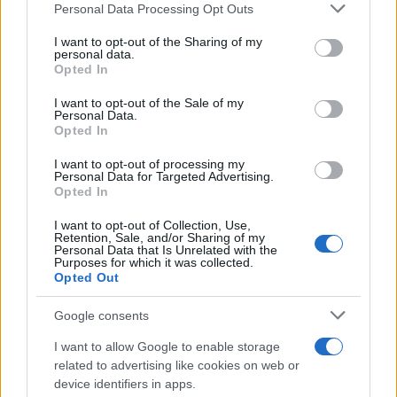
Personal Data Processing Opt Outs
This information may also be disclosed by us to third parties
L'anniversario /
90 anni di Yves Saint Laurent, tra moda e
on the IAB’s List of Downstream Participants that may further
I want to opt-out of the Sharing of my
scandali
disclose it to other third parties.
personal data.
Opted In
Please note that this website/app uses one or more Google
services and may gather and store information including but
I want to opt-out of the Sale of my
Personal Data.
not limited to your visit or usage behaviour. You may click to
Opted In
grant or deny consent to Google and its third-party tags to
use your data for below specified purposes in below Google
I want to opt-out of processing my
consent section.
Personal Data for Targeted Advertising.
Opted In
I want to opt-out of Collection, Use,
Retention, Sale, and/or Sharing of my
Personal Data that Is Unrelated with the
Purposes for which it was collected.
Opted Out
Syndication
Culture
Google consents
Salute
Globalist
I want to allow Google to enable storage
related to advertising like cookies on web or
Megachip
Globalscience
device identifiers in apps.