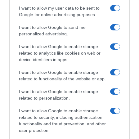
GiULia
Globalsport
I want to allow my user data to be sent to
Google for online advertising purposes.
Prima Pagina
I want to allow Google to send me
personalized advertising.
Giornale dello
Chi siamo
I want to allow Google to enable storage
Spettacolo
related to analytics like cookies on web or
Contributors
device identifiers in apps.
Wondernet
Facebook
I want to allow Google to enable storage
Giuliana Sgrena
related to functionality of the website or app.
Twitter
I want to allow Google to enable storage
Google News
related to personalization.
Mastodon
I want to allow Google to enable storage
related to security, including authentication
Cookie Policy
functionality and fraud prevention, and other
user protection.
Preferenze Privacy