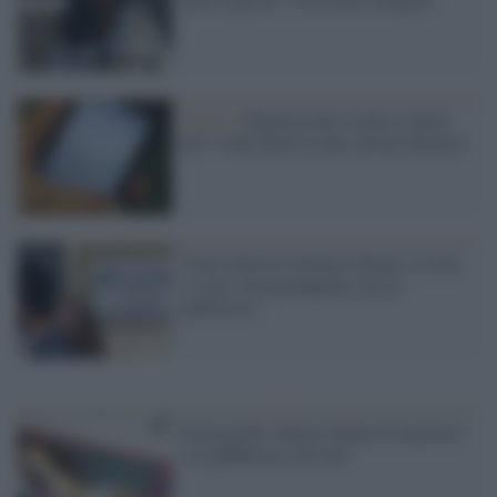
Napoli /
Ragazza non va più a scuola
per i video hard in chat: prime denunce
Video hard di Tiziana Cantone: in rete
c'è chi ci ha guadagnato con la
pubblicità
Pornografia: filmava donne di nascosto
e le pubblicava sul web