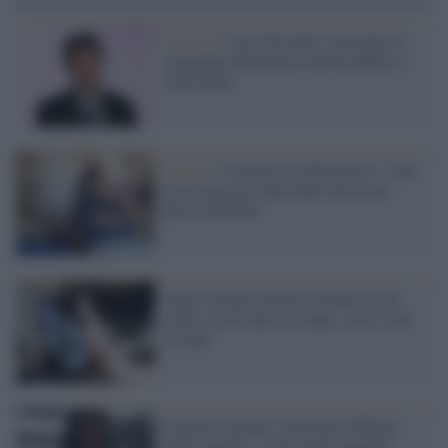
Francia /
Caso Griveaux: arrestata la
compagna dell'artista che ha diffuso i
video hard
Sicilia /
Crocetta al contrattacco: "non
esiste nessun video hard, non sono
Rocco Siffredi"
Dopo Tiziana, un'altra vittima di un
video e un ricatto sessuale: aveva solo
22 anni
Tiziana Cantone, sbloccato l'iPhone
della ragazza: svolta nelle indagini