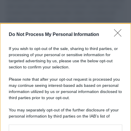
aiuti umanitari assalite dall'esercito israeliano. Una guerra atroce,
il tentativo di disumanizzazione delle vittime, il servilismo del
governo italiano e degli altri europei, il ritorno al colonialismo.
L'importanza dei movimenti.
Do Not Process My Personal Information
Palestina /
Il Board of Peace di Trump assegna il primo
contratto per un rudimentale avamposto militare a Gaza
If you wish to opt-out of the sale, sharing to third parties, or
processing of your personal or sensitive information for
targeted advertising by us, please use the below opt-out
section to confirm your selection.
L'evento /
La Sila diventa un palcoscenico naturale: nasce “A
Farla Amare Comincia Tu – Opera Sila”
Please note that after your opt-out request is processed you
may continue seeing interest-based ads based on personal
information utilized by us or personal information disclosed to
third parties prior to your opt-out.
Il ricordo /
Le radici di Francesco Guccini
You may separately opt-out of the further disclosure of your
personal information by third parties on the IAB’s list of
downstream participants.