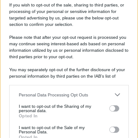
senza fine
If you wish to opt-out of the sale, sharing to third parties, or
processing of your personal or sensitive information for
targeted advertising by us, please use the below opt-out
section to confirm your selection.
Vangelo /
La vita si intreccia con le paure come il giorno
succede alla notte
Please note that after your opt-out request is processed you
may continue seeing interest-based ads based on personal
information utilized by us or personal information disclosed to
third parties prior to your opt-out.
La scoperta /
Oplontis, le vittime dell’eruzione del Vesuvio
You may separately opt-out of the further disclosure of your
furono più numerose del previsto
personal information by third parties on the IAB’s list of
downstream participants.
Personal Data Processing Opt Outs
This information may also be disclosed by us to third parties
Il medagliere /
Europei di nuoto: Pellecani guida una super
on the IAB’s List of Downstream Participants that may further
I want to opt-out of the Sharing of my
Italia
disclose it to other third parties.
personal data.
Opted In
Please note that this website/app uses one or more Google
services and may gather and store information including but
I want to opt-out of the Sale of my
Personal Data.
not limited to your visit or usage behaviour. You may click to
Opted In