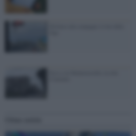
Dà fuoco alla compagna: le fasi della
fuga
Ecco a voi Monterusciello, la città
d’amianto
Ultime notizie