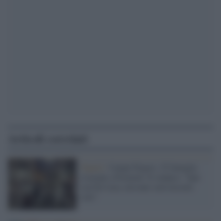
Articoli correlati
Napoli /
Campi Flegrei, 35 famiglie
evacuate a Pozzuoli. Il sindaco: "Qui
con De Luca, nessuno sarà lasciato
solo"