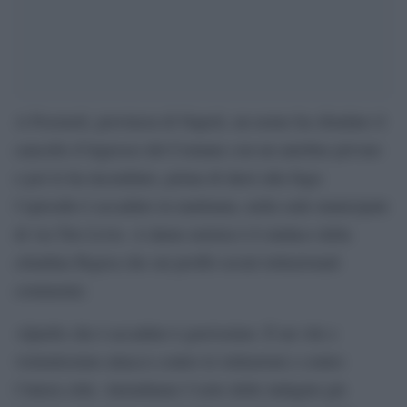
A Pozzuoli, provincia di Napoli, un uomo ha sfondato il
cancello d’ingresso del Comune con un autobus privato
e poi lo ha incendiato, prima di darsi alla fuga:
l’episodio è accaduto in mattinata, nella sede municipale
di via Tito Livio. A darne notizia è il sindaco della
cittadina flegrea che sui profili social istituzionali
commenta:
«Quello che è accaduto è gravissimo. É un vile e
violentissimo attacco contro le istituzioni e contro
l’intera città. Attendiamo l’esito delle indagini già