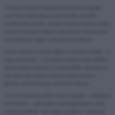
L’intero Consiglio Comunale di Pozzuoli condanna
«con forza il gravissimo ed inaccettabile episodio
accaduto questa notte. All’alba di questa mattina, infatti,
un bus ha divelto in maniera volontaria il cancello della
casa comunale e dopo è stato dato alle fiamme».
«L’atto criminoso che ha colpito la casa del Comune – si
legge in una nota – è un attacco a tutta la città. Sebbene
ancora vadano verificate le responsabilità e gli autori di
tale gesto, quest’attacco, fatto in modo violento e
plateale, non sarà lasciato cadere nel silenzio».
«La vita democratica della nostra comunità – continua la
nota unitaria – a prescindere dall’appartenenza e dalle
posizioni politiche, sarà sempre garantita. Confidiamo