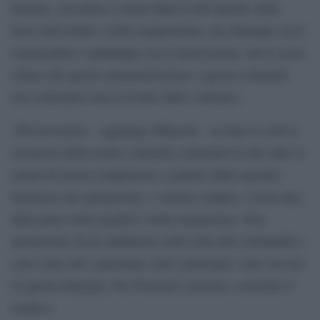
iniziate, con piena e totale fiducia nell’operato delle
forze dell’ordine e della magistratura, ma chiunque sia il
responsabile e qualunque sia la motivazione, deve essere
chiaro che questa amministrazione e questa comunità
non cederanno mai al ricatto della violenza».
«Preserveremo – aggiunge Manzoni – in tutte le sedi la
sicurezza della nostra comunità, mettendo in atto tutte le
azioni di nostra competenza, a partire dalla regolare
denuncia che sporgeremo, e saremo sempre, a testa alta,
dalla parte della legalità e della trasparenza. Non
arretreremo di un millimetro nella lotta alla criminalità e
sono certo che i puteolani, tutti i puteolani, sono con noi
in questa battaglia. Per Pozzuoli, insieme» conclude il
sindaco.