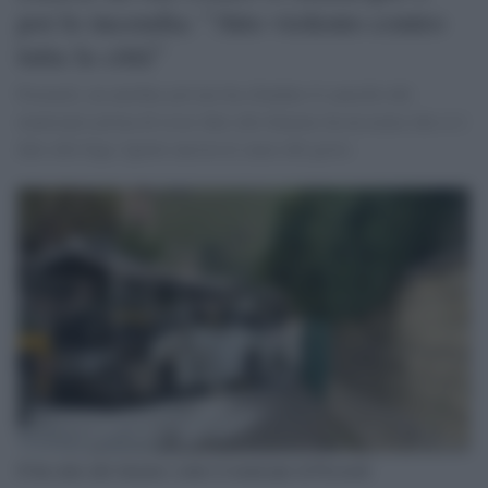
poi lo incendia: "Atto violento contro
tutta la città"
Pozzuoli, un autobus privato ha sfondato il cancello del
municipio prima di esser dato alle fiamme da un uomo che si è
dato alla fuga. Ignote ancora le cause del gesto.
Il bus dato alle fiamme contro il municipio di Pozzuoli