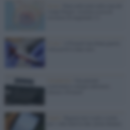
Sisma /
Paura nella notte nella zona dei
Campi Flegrei: avvertita scossa di
terremoto di magnitudo 2.2
Il caso /
A Pozzuoli una donna guarita
torna positiva dopo mesi
Coronavirus /
Una paziente
asintomatica contagia infermieri,
allarme a Pozzuoli
Napoli /
Ragazza non va più a scuola
per i video hard in chat: prime denunce