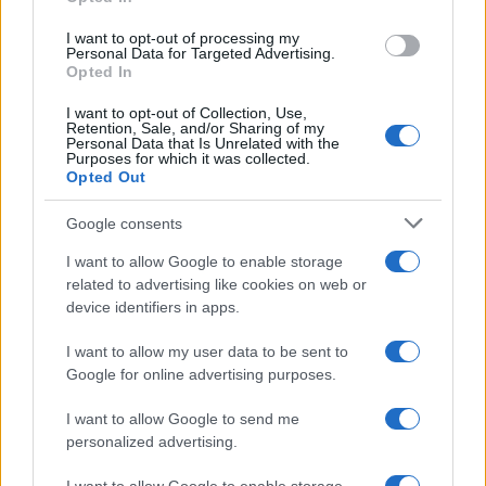
grant or deny consent to Google and its third-party tags to
use your data for below specified purposes in below Google
I want to opt-out of processing my
consent section.
Personal Data for Targeted Advertising.
Opted In
I want to opt-out of Collection, Use,
Retention, Sale, and/or Sharing of my
Personal Data that Is Unrelated with the
Purposes for which it was collected.
Opted Out
Syndication
Culture
Google consents
Salute
Globalist
I want to allow Google to enable storage
related to advertising like cookies on web or
Megachip
Globalscience
device identifiers in apps.
GiULia
Globalsport
I want to allow my user data to be sent to
Google for online advertising purposes.
Prima Pagina
I want to allow Google to send me
personalized advertising.
Giornale dello
Chi siamo