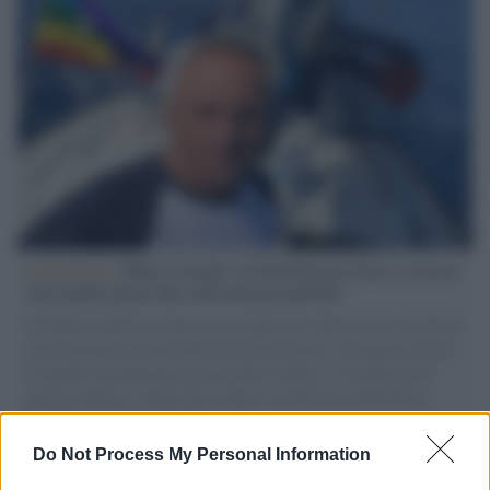
L'intervista /
Marco Croatti e la Flottilla per Gaza: le nostre
vele gonfie grazie alla sollevazione popolare
Il Senatore M5S racconta la sua esperienza sulle barche cariche di
aiuti umanitari assalite dall'esercito israeliano. Una guerra atroce,
il tentativo di disumanizzazione delle vittime, il servilismo del
governo italiano e degli altri europei, il ritorno al colonialismo.
L'importanza dei movimenti.
Do Not Process My Personal Information
Tel Aviv /
La “vittoria totale” di Israele significa una guerra