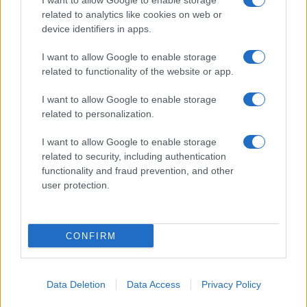
I want to allow Google to enable storage
Spettacolo
related to analytics like cookies on web or
Contributors
device identifiers in apps.
Wondernet
Facebook
I want to allow Google to enable storage
Giuliana Sgrena
related to functionality of the website or app.
Twitter
I want to allow Google to enable storage
Google News
related to personalization.
Mastodon
I want to allow Google to enable storage
related to security, including authentication
Cookie Policy
functionality and fraud prevention, and other
user protection.
Preferenze Privacy
CONFIRM
©2021 Globalist.it • All right reserved.
Data Deletion
Data Access
Privacy Policy
Syndication