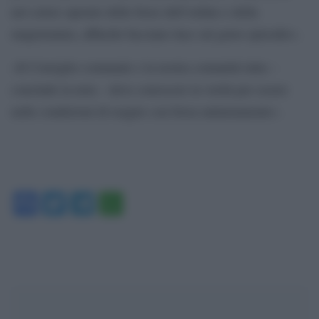
nel celere operato delle forze dell’ordine e della
magistratura, affinché facciano luce sul grave episodio».
«Il Consiglio comunale e la nostra comunità tutta –
conclude la nota – deve conoscere la verità per essere
nelle condizioni di reagire con forza unitariamente».
Facebook
Twitter
Telegram
WhatsApp