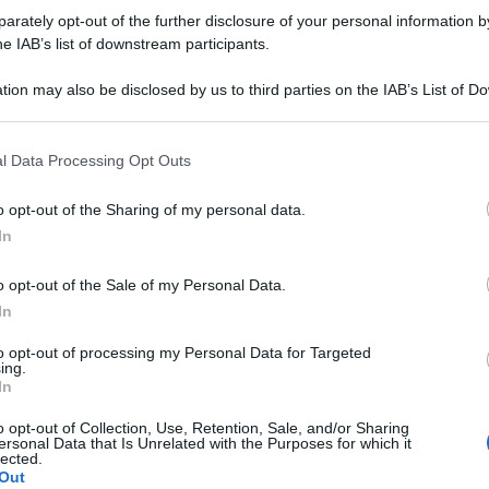
rately opt-out of the further disclosure of your personal information by
he IAB’s list of downstream participants.
tion may also be disclosed by us to third parties on the IAB’s List of 
 that may further disclose it to other third parties.
 that this website/app uses one or more Google services and may gath
l Data Processing Opt Outs
including but not limited to your visit or usage behaviour. You may click 
 to Google and its third-party tags to use your data for below specifi
o opt-out of the Sharing of my personal data.
ogle consent section.
In
di ai suoi studenti stranieri per superare
o opt-out of the Sale of my Personal Data.
la proroga del permesso di soggiorno. L’uomo è
In
l Comando provinciale di Milano ed è stato
to opt-out of processing my Personal Data for Targeted
ing.
ssione.
In
dai militari della Compagnia di Magenta e
o opt-out of Collection, Use, Retention, Sale, and/or Sharing
ersonal Data that Is Unrelated with the Purposes for which it
lected.
ini del dipartimento Pubblica Amministrazione
Out