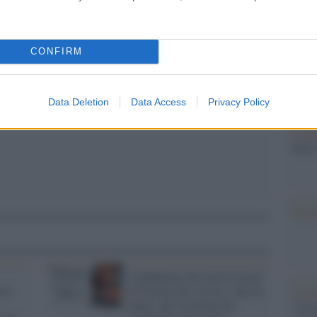
Il Se
pp
barch
dall'e
tentat
CONFIRM
servil
europ
dei m
Data Deletion
Data Access
Privacy Policy
L'att
Seri
Musi
Condannata otto mesi la prof
ial
di Novara che scrisse "uno in
Il ri
meno" per la morte del
"Cron