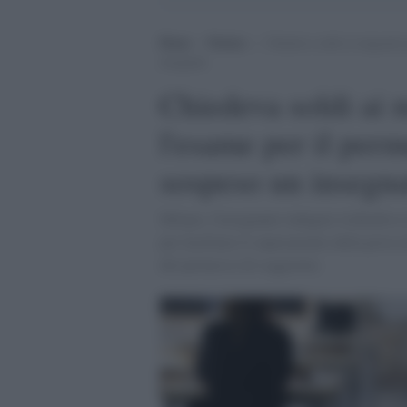
Home
>
Notizie
>
Chiedeva soldi ai migranti 
insegnate
Chiedeva soldi ai 
l'esame per il per
sospeso un insegna
Milano, l'insegnante indagato richiedeva 
per facilitare il superamento della prova 
del permesso di soggiorno.