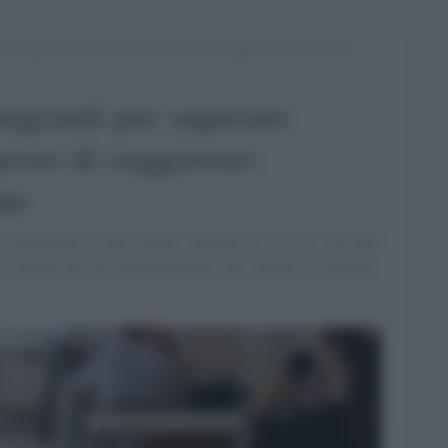
per superare l’esame per il permesso di soggiorno: sospeso un
migranti per superare
messo di soggiorno:
te
il pagamento di una somma variabile tra i 50 ed i 200 euro
di italiano per gli extracomunitari, per ottenere la proroga