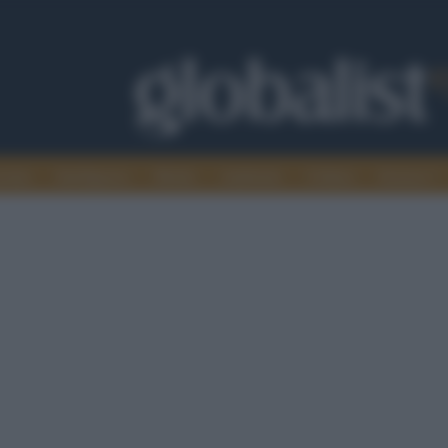
omia
Intelligence
Media
Ambiente
Cultura
Scienza