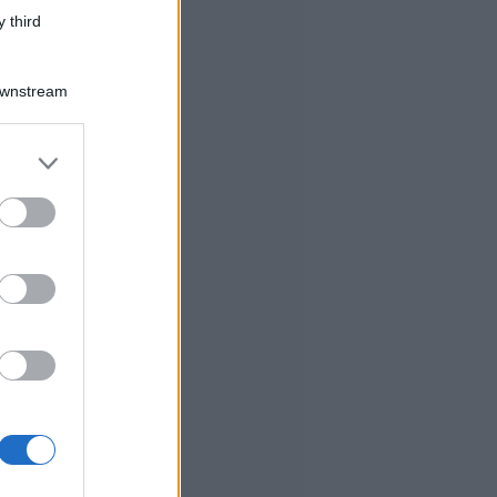
 third
Downstream
er and store
to grant or
ed purposes