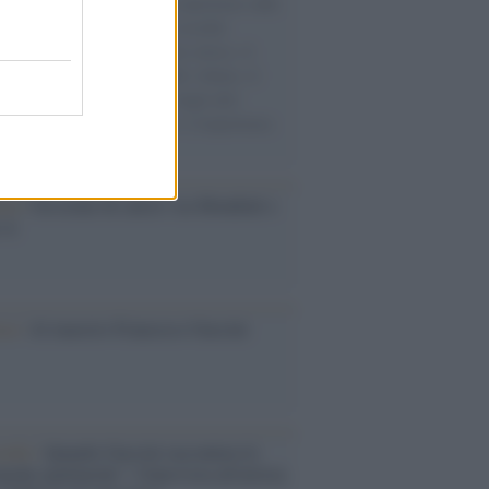
natore M5S racconta la sua esperienza sulle
e cariche di aiuti umanitari assalite
sercito israeliano. Una guerra atroce, il
ivo di disumanizzazione delle vittime, il
ismo del governo italiano e degli altri
ei, il ritorno al colonialismo. L'importanza
ovimenti.
esa /
Un estate di calcio: tra Mondiali e
e A
ca /
Al maestro Francesco Guccini
cordo /
Quando Guccini raccontava le
ache epafaniche": l'intervista all'artista