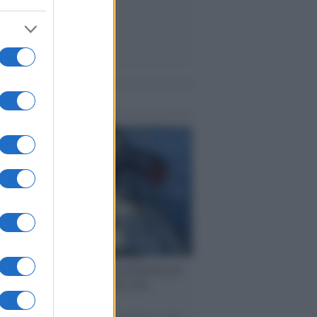
me notizie
ervista /
Marco Croatti e la Flottilla per
 le nostre vele gonfie grazie alla
vazione popolare