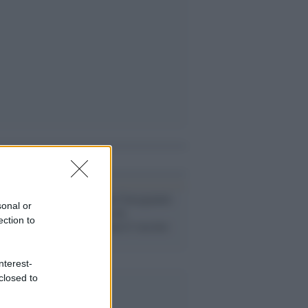
i anche
Il caso /
Morta l'insegnante
sonal or
immunizzata con
ection to
AstraZeneca ma il vaccino
non c'entra
nterest-
closed to