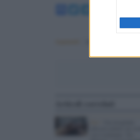
Facebook
Twitter
Telegram
WhatsA
Argomenti:
Milano
Articoli correlati
Bari /
Una insegnante
adescava minori sui soc
con il nickname "Zia