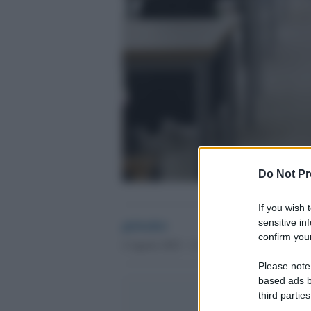
Do Not Pr
If you wish 
globalist
sensitive in
confirm your
4 Agosto 2023 - 11.21
Please note
based ads b
third parties