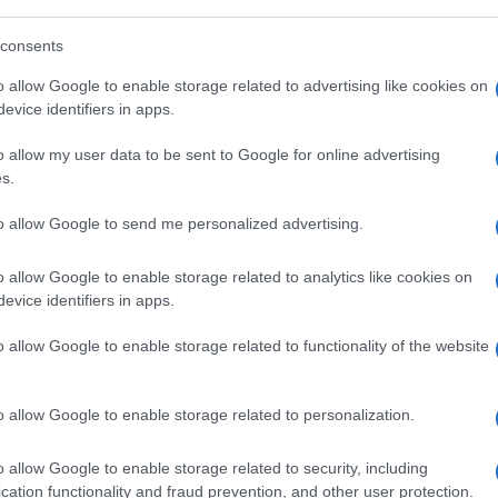
to gli esami di lingua italiana, svolti in un
e prestava servizio, sostenuti da cittadini
consents
eguire la certificazione di conoscenza della
o allow Google to enable storage related to advertising like cookies on
evice identifiers in apps.
nere il rinnovo del permesso di soggiorno
Ulti
o allow my user data to be sent to Google for online advertising
s.
acquisita e dalle testimonianze di numerosi
to allow Google to send me personalized advertising.
 l’insegnante, indagato, richiedeva il pagamento
i 200 euro per facilitare il superamento della
o allow Google to enable storage related to analytics like cookies on
evice identifiers in apps.
 si rivolgeva a soggetti che, a causa dello stato
o allow Google to enable storage related to functionality of the website
 titolo di soggiorno, accettavano di pagare la
o allow Google to enable storage related to personalization.
L'int
Gaza:
solle
o allow Google to enable storage related to security, including
cation functionality and fraud prevention, and other user protection.