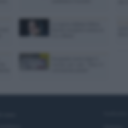
rava:
carabiniere Cerciello
che s
Lo st
La regista afghana Sahraa
anche
ovid:
Karimi insegnerà cinema al
dietr
a
Csc a Roma
Insegnante morta dopo il
 ha
vaccino, per i pm: "Non c’è
herina
correlazione penale"
Syndication
i siamo
ntributors
Globalist