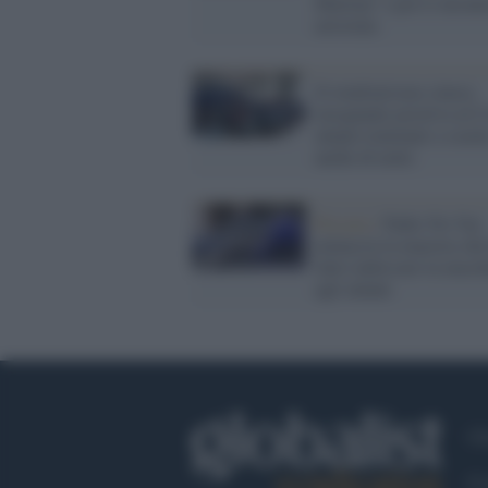
Martina" e poi li incont
arrestata
Il totalitarismo cinese,
insegnante positiva al C
alunni trattenuti a scuol
anche di notte
Pescara /
Padre No-Vax
minaccia la maestra che
fatto indossare la masc
agli alunni
Ch
Co