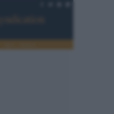
Sport
Tendenze