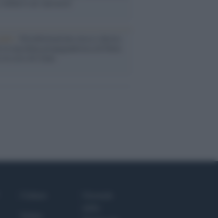
i definiva un 'narratore'
udio /
Disinformazione russa e destra:
 la macchina propagandistica di Putin
o la crisi di Ceuta
Culture
Giornale
dello
Salute