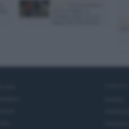
un
Quartu /
Ciclista travolto e
anni
ucciso a Cagliari, si
costituisce dopo 12 ore il
60enne che lo ha investito
L'ann
Laure
Syndication
i siamo
ntributors
Globalist
cebook
Globalscie
itter
Globalsport