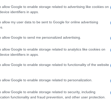
dell’accaduto era sotto l’influenza di sostanze
o allow Google to enable storage related to advertising like cookies on
evice identifiers in apps.
eri hanno eseguito tutti gli accertamenti del caso
24enne, attualmente detenuto nel carcere
o allow my user data to be sent to Google for online advertising
s.
tesa di essere interrogato e processato
Ulti
corso indagini per determinare le circostanze
to allow Google to send me personalized advertising.
ventuali responsabilità aggiuntive.
o allow Google to enable storage related to analytics like cookies on
evice identifiers in apps.
o allow Google to enable storage related to functionality of the website
pp
o allow Google to enable storage related to personalization.
o allow Google to enable storage related to security, including
L'int
cation functionality and fraud prevention, and other user protection.
Gaza:
solle