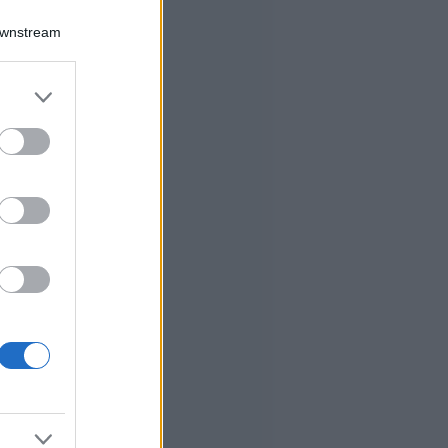
Downstream
er and store
to grant or
ed purposes