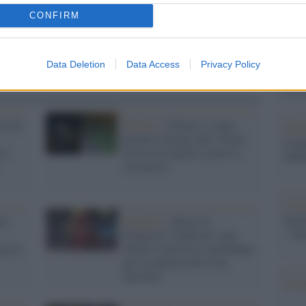
Il Se
barch
CONFIRM
dall'e
tentat
servil
Data Deletion
Data Access
Privacy Policy
europ
dei m
sa da
Milano /
Ubriaco e senza
Pales
patente travolge due 15enni:
asseg
n i
morto un ragazzo, grave la
rudi
sua amica
L'eve
natu
le,
Indagine /
Morte di
– Ope
Francesco Valdiserri: pm
cesco
chiede il processo immediato
per la ragazza che lo ha
investito
Il ri