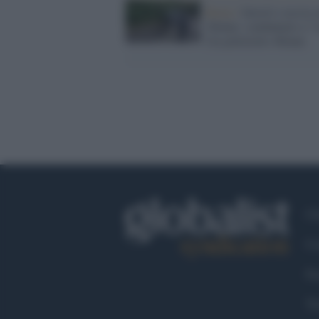
Roma /
Investì e uccise 
20enne: condannato a 7 
l'ex poliziotto 46enne
Ch
Co
Fa
Tw