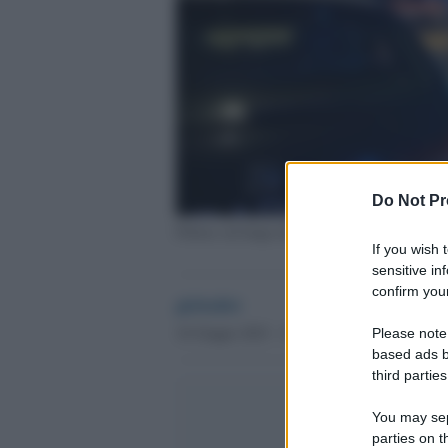
Do Not Pr
Polizia sul luogo dell'incidente a Volvera
If you wish 
sensitive in
confirm your
globalist
16 Giugno 2023 - 10.07
Please note
based ads b
third parties
You may sepa
parties on t