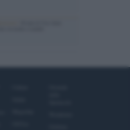
iversario /
90 anni di Yves Saint
nt, tra moda e scandali
Culture
Giornale
dello
Salute
Spettacolo
Megachip
nce
Wondernet
GiULia
Giuliana