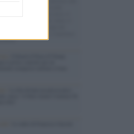
natore M5S racconta la sua esperienza sulle
e cariche di aiuti umanitari assalite
sercito israeliano. Una guerra atroce, il
ivo di disumanizzazione delle vittime, il
ismo del governo italiano e degli altri
ei, il ritorno al colonialismo. L'importanza
ovimenti.
tina /
Il Board of Peace di Trump
na il primo contratto per un
mentale avamposto militare a Gaza
nto /
La Sila diventa un palcoscenico
rale: nasce “A Farla Amare Comincia Tu
ra Sila”
cordo /
Le radici di Francesco Guccini