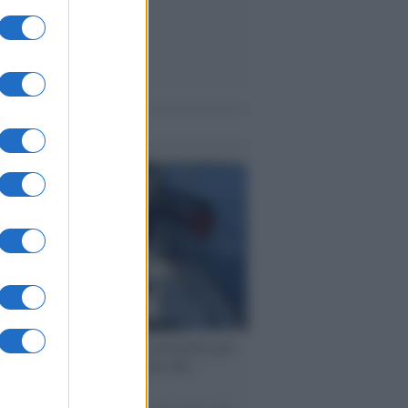
me notizie
ervista /
Marco Croatti e la Flottilla per
 le nostre vele gonfie grazie alla
vazione popolare