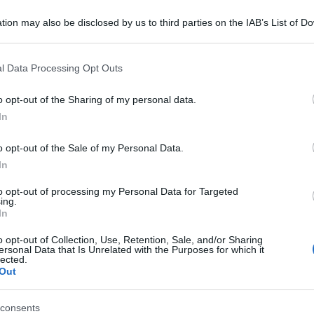
tion may also be disclosed by us to third parties on the IAB’s List of 
 that may further disclose it to other third parties.
 that this website/app uses one or more Google services and may gath
l Data Processing Opt Outs
including but not limited to your visit or usage behaviour. You may click 
 to Google and its third-party tags to use your data for below specifi
o opt-out of the Sharing of my personal data.
ogle consent section.
In
o opt-out of the Sale of my Personal Data.
volta è accaduto a Volvera in provincia di
In
è stato arrestato per aver investito due pedoni,
to opt-out of processing my Personal Data for Targeted
ing.
a è un ragazzo di 22 anni, residente a
In
ato per oltre 40 metri ed è morto sul colpo
o opt-out of Collection, Use, Retention, Sale, and/or Sharing
risce pedonali. La 18enne che era con lui,
ersonal Data that Is Unrelated with the Purposes for which it
lected.
Out
la spalla destra.
la sua autovettura al momento dell’incidente. È
consents