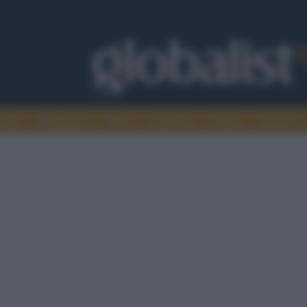
omia
Intelligence
Media
Ambiente
Cultura
Scienza