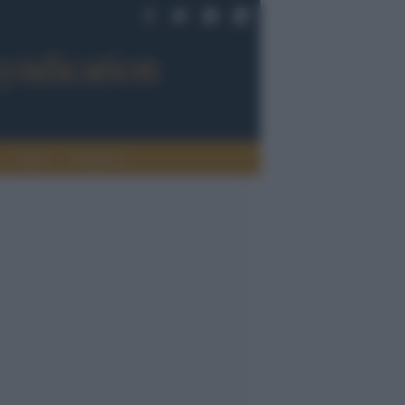
Sport
Tendenze