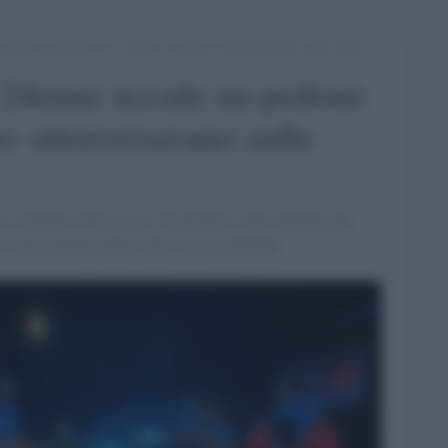
ccide un pedone e ne ferisce un altro: attraversavano sulle strisce
, 24enne uccide un pedone
ro: attraversavano sulle
i, residente a Frossasco. Il giovane è stato sbalzato per
 stava attraversando sulle strisce pedonali.