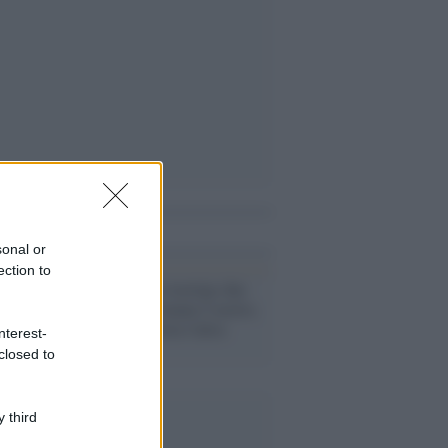
i anche
sonal or
ection to
Ferrara /
Auto travolge due
ciclisti: un 17ennne è morto,
gravemente ferita l'altra
nterest-
vittima
closed to
 third