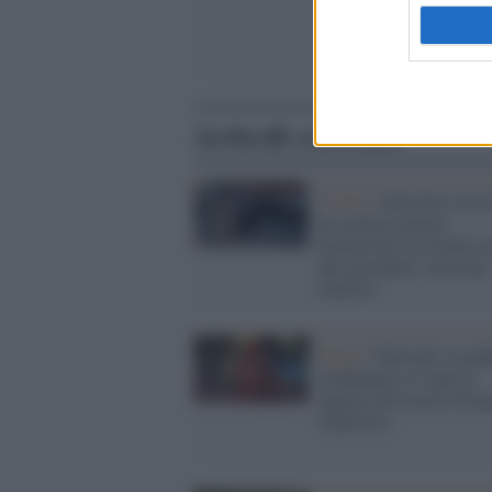
Articoli correlati
Il fatto /
Investita e ucci
un camion mentre
attraversava la strada co
due gemellini: arrestato
l'autista
Roma /
Omicidio strada
condannata a 5 anni la
ragazza che investì Fran
Valdiserri