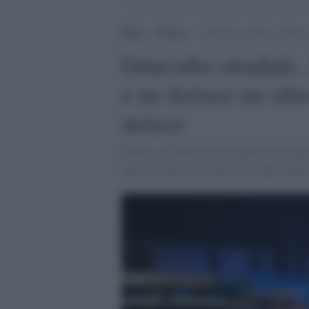
Home
>
Notizie
>
Omicidio stradale, 24enne u
Omicidio stradale
e ne ferisce un alt
strisce
Volvera, la vittima è un ragazzo di 22 ann
oltre 40 metri ed è morto sul colpo mentre