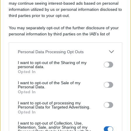
may continue seeing interest-based ads based on personal
information utilized by us or personal information disclosed to
third parties prior to your opt-out.
Il ricordo /
Quando Guccini raccontava le "Cronache
You may separately opt-out of the further disclosure of your
epafaniche": l'intervista all'artista che si definiva un
personal information by third parties on the IAB’s list of
'narratore'
downstream participants.
Personal Data Processing Opt Outs
This information may also be disclosed by us to third parties
Lo studio /
Disinformazione russa e destra: anche la
on the IAB’s List of Downstream Participants that may further
I want to opt-out of the Sharing of my
macchina propagandistica di Putin dietro la crisi di Ceuta
disclose it to other third parties.
personal data.
Opted In
Please note that this website/app uses one or more Google
services and may gather and store information including but
I want to opt-out of the Sale of my
Personal Data.
not limited to your visit or usage behaviour. You may click to
Opted In
grant or deny consent to Google and its third-party tags to
use your data for below specified purposes in below Google
I want to opt-out of processing my
consent section.
Personal Data for Targeted Advertising.
Opted In
I want to opt-out of Collection, Use,
Retention, Sale, and/or Sharing of my