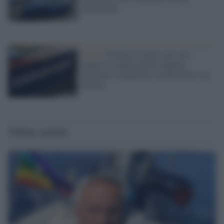
permanenti
Roma /
Picchia il tecnico per non
pagare il condizionatore appena
installato: denunciato a piede libero un
48enne
Ultime notizie