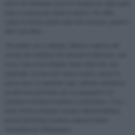
questi casi chiamiamo spesso le famiglie per capire quali
siano le strategie per aiutare il ragazzo. Che abbia
colpito la docente perchè erano stati convocati i genitori?
Tutto è possibile».
«Ho parlato con i compagni, abbiamo condiviso alla
stazione dei carabinieri dei momenti di rilfessione, sono
scossi come le loro famiglie, hanno subito uno choc
importante, ieri non sono venuti a scuola i ragazzi di
questa classe, li aspettiamo oggi e abbiamo predisposto
un intervento psicologico per accompagnarli e far
emergere il desiderio di parlare e confrontarsi». Così a
Porta a Porta il dirigente scolastico Michele Raffaeli,
preside dell’Istituto scolastico superiore Emilio
Alessandrini di Abbiategrasso.