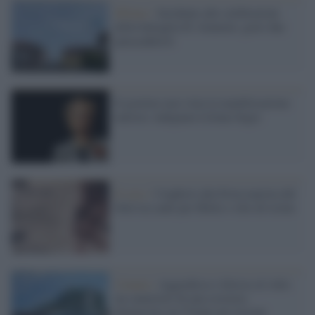
Milano /
Incidente alle celebrazioni
della battaglia El Alamein: gravi due
paracadutisti
Il governo non vieta la manifestazione
nazista: indignata Liliana Segre
Il caso /
I leghisti alla Festa nazista del
Sole tra canti per Hitler e olio di ricino
Catania /
Aggredisce e ferisce al volto
un cameriere di una crociera:
denunciato un 57enne per lesioni