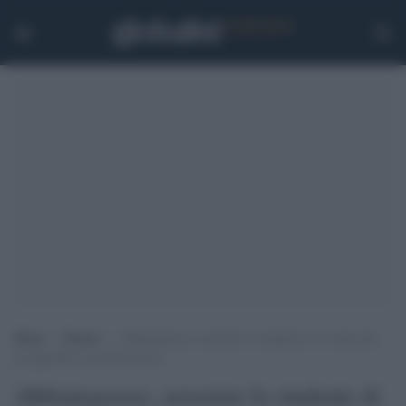
Home
>
Notizie
>
Abbiategrasso, arrestato lo studente di 16 anni che
ha aggredito la professoressa
Abbiategrasso, arrestato lo studente di