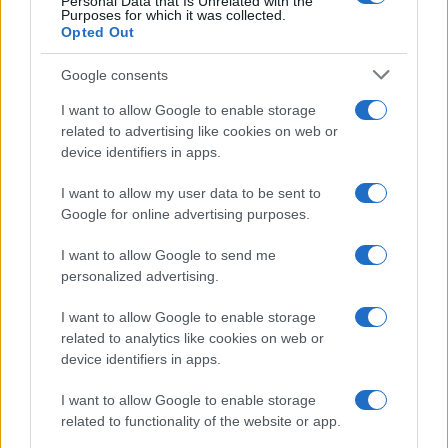
Personal Data that Is Unrelated with the
Purposes for which it was collected.
Opted Out
Syndication
Culture
Google consents
Salute
Globalist
I want to allow Google to enable storage
related to advertising like cookies on web or
Megachip
Globalscience
device identifiers in apps.
GiULia
Globalsport
I want to allow my user data to be sent to
Google for online advertising purposes.
Prima Pagina
I want to allow Google to send me
personalized advertising.
Giornale dello
Chi siamo
I want to allow Google to enable storage
Spettacolo
related to analytics like cookies on web or
Contributors
device identifiers in apps.
Wondernet
Facebook
I want to allow Google to enable storage
Giuliana Sgrena
related to functionality of the website or app.
Twitter