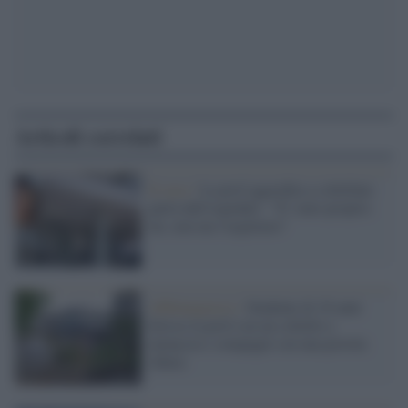
Articoli correlati
Il caso /
La prof aggredita a coltellate
parla dall'ospedale : "E' stato proprio
lui, non me l'aspettavo"
Abbiategrasso /
Studente di 16 anni
ferisce la prof con un coltello e
minaccia i compagni con una pistola
(finta)