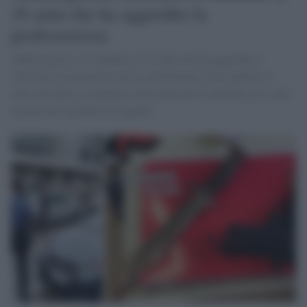
16 anni che ha aggredito la
professoressa
Abbiategrasso, lo studente di 16 anni che ha aggredito a
coltellate la sua professoressa dell'Istituto Alessandrini, è
stato arrestato. La donna è stata ferita da 6 coltellate ed è stata
operata all'ospedale di Legnano.