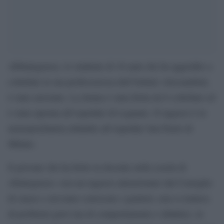
Abbiategrasso, lo studente di 16 anni che ha aggredito a
coltellate la sua professoressa dell’Istituto Alessandrini,
è stato arrestato. La donna è stata ferita da 6 coltellate ed
è stata operata all’ospedale di Legnano. Il ragazzo è in
neuropsichiatria infantile all’ospedale San Paolo di
Milano.
Il giovane che ha ferito la docente nella scuola di
Abiategrasso «era un ragazzo attenzionato dal Consiglio
di classe e avevamo convocato i genitori, non si trattava
di problemi gravi ma di comportamento e didattici, in