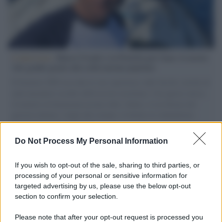
L'intervista /
Marco Croatti e la Flottilla per Gaza: le nostre
vele gonfie grazie alla sollevazione popolare
Il Senatore M5S racconta la sua esperienza sulle barche cariche di
aiuti umanitari assalite dall'esercito israeliano. Una guerra atroce,
il tentativo di disumanizzazione delle vittime, il servilismo del
governo italiano e degli altri europei, il ritorno al colonialismo.
L'importanza dei movimenti.
Do Not Process My Personal Information
L'attesa /
Un estate di calcio: tra Mondiali e Serie A
If you wish to opt-out of the sale, sharing to third parties, or
processing of your personal or sensitive information for
targeted advertising by us, please use the below opt-out
section to confirm your selection.
Musica /
Al maestro Francesco Guccini
Please note that after your opt-out request is processed you