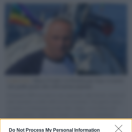
L'intervista /
Marco Croatti e la Flottilla per Gaza: le nostre
vele gonfie grazie alla sollevazione popolare
Il Senatore M5S racconta la sua esperienza sulle barche cariche di
aiuti umanitari assalite dall'esercito israeliano. Una guerra atroce,
il tentativo di disumanizzazione delle vittime, il servilismo del
governo italiano e degli altri europei, il ritorno al colonialismo.
L'importanza dei movimenti.
Do Not Process My Personal Information