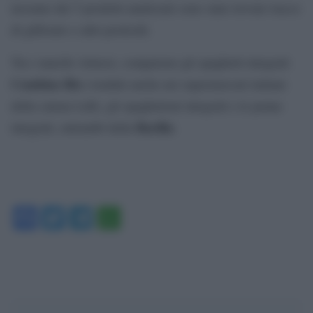
nessuno dei 5 prodotti analizzati sono state trovate tracce
di glifosato o altri pesticidi.
Tra i marchi virtuosi, compaiono gli spaghetti integrali
Combino Bio
(venduti anche nei supermercati italiani
della catena Lidl), gli spaghettoni integrali e le penne
Barilla
integrali, entrambi della
.
Facebook
Twitter
Telegram
WhatsApp