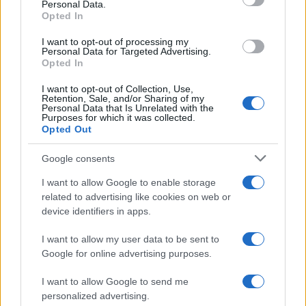
Personal Data.
not limited to your visit or usage behaviour. You may click to
Opted In
grant or deny consent to Google and its third-party tags to
use your data for below specified purposes in below Google
I want to opt-out of processing my
consent section.
Personal Data for Targeted Advertising.
Opted In
I want to opt-out of Collection, Use,
Retention, Sale, and/or Sharing of my
Personal Data that Is Unrelated with the
Purposes for which it was collected.
Opted Out
Syndication
Culture
Google consents
Salute
Globalist
I want to allow Google to enable storage
related to advertising like cookies on web or
Megachip
Globalscience
device identifiers in apps.
GiULia
Globalsport
I want to allow my user data to be sent to
Google for online advertising purposes.
Prima Pagina
I want to allow Google to send me
personalized advertising.