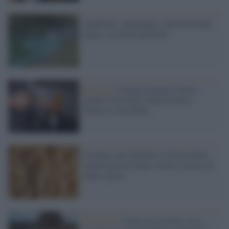
Ambiente: aumentano i pesticidi nelle
acque, record di glifosato
Energia /
Cuocere la pasta a fuoco
spento? Secondo il nutrizionista
Galasso è possibile...
Ucraina, caro bollette e il boom delle
materie prime fanno volare il prezzo di
pane e pasta
Invasione /
Guerra in Ucraina, ecco