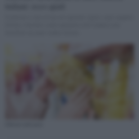
italiani: ecco quali
Il glifosato è stato trovato nei tagliolini Agnesi, negli spaghetti
Divella e Garofalo e nelle tagliatelle Lidl Combino (non
distribuite nei punti vendita italiani).
Glifosato nella pasta