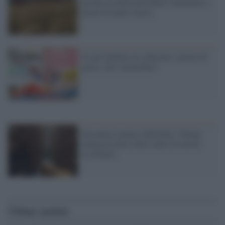
perché in Italia potrebbero aumentare i
prezzi di pane e pasta
Il caro bollette fa schizzare i prezzi di
pasta, olio e pomodoro
Sovranisti nemici dell'Italia: Trump
minaccia nuovi dazi contro le nostre
eccellenze
Ultime notizie