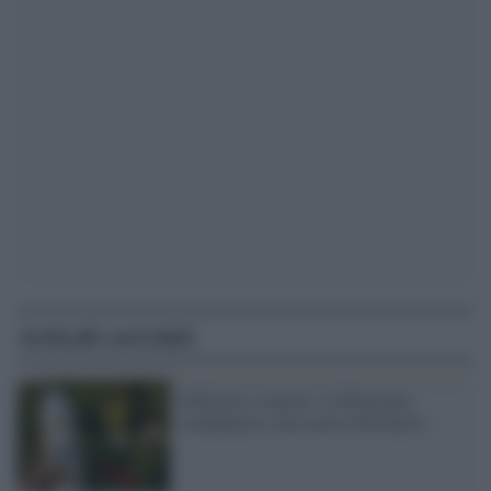
Articoli correlati
Glifosato e tumori: la Monsanto
condannata a una causa milionaria