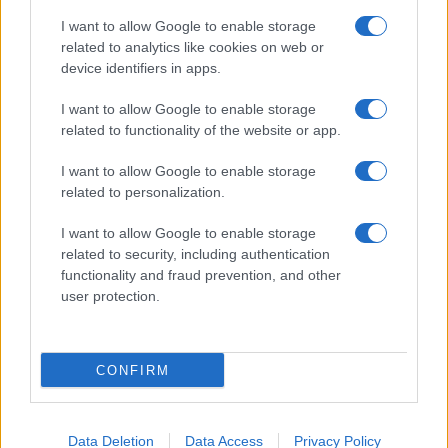
Giornale dello
Chi siamo
I want to allow Google to enable storage
Spettacolo
related to analytics like cookies on web or
Contributors
device identifiers in apps.
Wondernet
Facebook
I want to allow Google to enable storage
Giuliana Sgrena
related to functionality of the website or app.
Twitter
I want to allow Google to enable storage
Google News
related to personalization.
Mastodon
I want to allow Google to enable storage
related to security, including authentication
Cookie Policy
functionality and fraud prevention, and other
user protection.
Preferenze Privacy
CONFIRM
©2021 Globalist.it • All right reserved.
Data Deletion
Data Access
Privacy Policy
Syndication