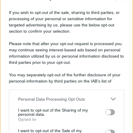
Il lutto /
Addio a Francesco Guccini, il poeta della canzone
d’autore italiana
If you wish to opt-out of the sale, sharing to third parties, or
processing of your personal or sensitive information for
targeted advertising by us, please use the below opt-out
section to confirm your selection.
L'anniversario /
90 anni di Yves Saint Laurent, tra moda e
scandali
Please note that after your opt-out request is processed you
may continue seeing interest-based ads based on personal
information utilized by us or personal information disclosed to
third parties prior to your opt-out.
Perché i centri di intrattenimento per famiglie investono in
You may separately opt-out of the further disclosure of your
attrazioni ad alta tecnologia
personal information by third parties on the IAB’s list of
downstream participants.
Personal Data Processing Opt Outs
This information may also be disclosed by us to third parties
Il conflitto /
La mafia russa e l'arma del caos
on the IAB’s List of Downstream Participants that may further
I want to opt-out of the Sharing of my
disclose it to other third parties.
personal data.
Opted In
Please note that this website/app uses one or more Google
services and may gather and store information including but
I want to opt-out of the Sale of my