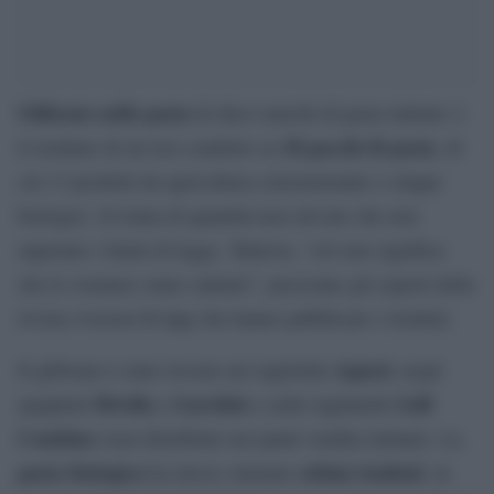
Glifosato nella pasta
di dieci marchi di pasta italiani: è
18 pacchi di pasta
il risultato di un test condotto su
, di
cui 13 prodotti da agricoltura convenzionale e cinque
biologici. Si tratta di quantità non elevate che non
superano i limiti di legge. Tuttavia, “ciò non significa
che le sostanze siano salutari”, precisano gli esperti della
rivista svizzera K-tipp che hanno pubblicato i risultati.
Agnesi
Il glifosato è stato trovato nei tagliolini
, negli
Divella
Garofalo
Lidl
spaghetti
e
e nelle tagliatelle
Combino
(non distribuite nei punti vendita italiani). La
pasta biologica
ottimi risultati
ha invece ottenuto
: in