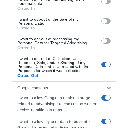
Italia
disclose it to other third parties.
personal data.
Opted In
Please note that this website/app uses one or more Google
services and may gather and store information including but
I want to opt-out of the Sale of my
Personal Data.
not limited to your visit or usage behaviour. You may click to
Opted In
grant or deny consent to Google and its third-party tags to
use your data for below specified purposes in below Google
I want to opt-out of processing my
consent section.
Personal Data for Targeted Advertising.
Opted In
I want to opt-out of Collection, Use,
Retention, Sale, and/or Sharing of my
Personal Data that Is Unrelated with the
Purposes for which it was collected.
Opted Out
Syndication
Culture
Google consents
Salute
Globalist
I want to allow Google to enable storage
related to advertising like cookies on web or
Megachip
Globalscience
device identifiers in apps.
GiULia
Globalsport
I want to allow my user data to be sent to
Google for online advertising purposes.