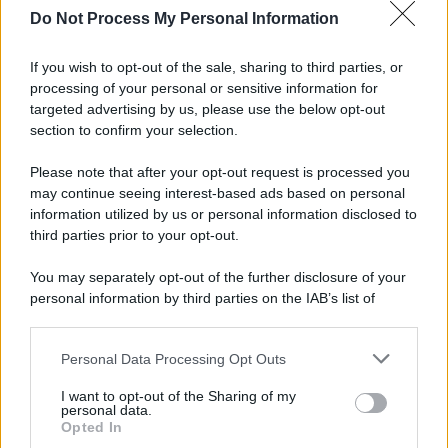
Do Not Process My Personal Information
Palestina /
Il Board of Peace di Trump assegna il primo
contratto per un rudimentale avamposto militare a Gaza
If you wish to opt-out of the sale, sharing to third parties, or
processing of your personal or sensitive information for
targeted advertising by us, please use the below opt-out
section to confirm your selection.
L'evento /
La Sila diventa un palcoscenico naturale: nasce “A
Farla Amare Comincia Tu – Opera Sila”
Please note that after your opt-out request is processed you
may continue seeing interest-based ads based on personal
information utilized by us or personal information disclosed to
third parties prior to your opt-out.
Il ricordo /
Le radici di Francesco Guccini
You may separately opt-out of the further disclosure of your
personal information by third parties on the IAB’s list of
downstream participants.
Personal Data Processing Opt Outs
This information may also be disclosed by us to third parties
L'anniversario /
90 anni di Yves Saint Laurent, tra moda e
on the IAB’s List of Downstream Participants that may further
I want to opt-out of the Sharing of my
scandali
disclose it to other third parties.
personal data.
Opted In
Please note that this website/app uses one or more Google