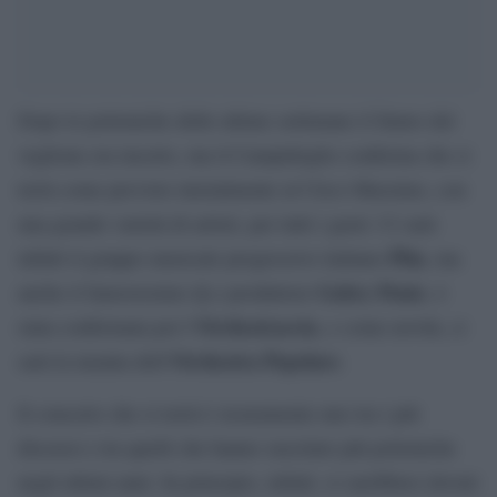
Dopo le polemiche delle ultime settimane il futuro del
veglione era incerto, ma il Campidoglio conferma che si
terrà come previsto inizialmente al Circo Massimo, con
una grande varietà di artisti, per tutti i gusti. Ci sarà
Pfm
infatti il gruppo musicale progressivo italiano
, ma
Gabry Ponte
anche il famosissimo dj e produttore
, è
Orchestraccia
stata confermata poi l’
, e come novità, ci
Orchestra Popolare
sarà la taranta dell’
.
Il concerto che si terrà è sicuramente uno tra i più
discussi e tra quelli che hanno suscitato più polemiche
negli ultimi anni. In principio, infatti, si sarebbero dovuti