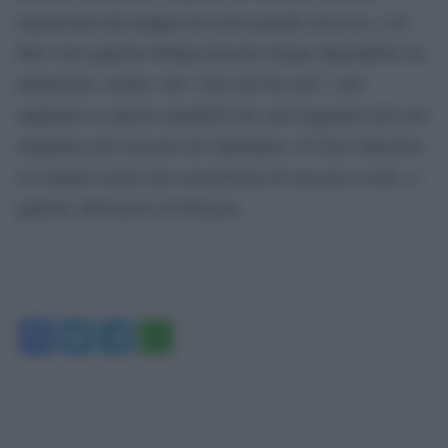
organizzata dal trapper ha avuto grande successo, e di
fatto solo qualche tribuna laterale rimane disponibile; ha
annunciato, inoltre, che “non sarà da solo”, non
sappiamo se questo significhi che sarà raggiunto dal cast
originario del concerto di Capodanno. Il Circo Massimo
si è quindi creato una concorrenza di non poco conto, a
qualche chilometro di distanza.
Facebook
Twitter
Telegram
WhatsApp