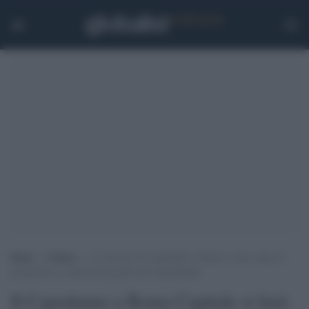
Home
>
Cultura
>
Il concerto di Capodanno a Roma si farà: dopo le
polemiche la conferma da parte del Campidoglio
Il Capodanno a Roma Capitale si farà: