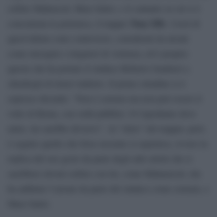
esibire Mahmood, Mara Sattei, e il cantante su cui si è
Tony Effe
concentrata la polemica, il trapper
. I testi di
quest’ultimo sono controversi, considerati da alcuni
come misogini e istigatori di violenza, ed è proprio
questo che ha portato il sindaco Roberto Gualtieri a
chiedergli di tirarsi indietro. Il primo cittadino si è
espresso dicendo: “Non è censura ma non può essere il
volto di Roma, con soldi pubblici. Il Capodanno deve
unire, lui sarebbe divisivo”. Al “ritiro” del trapper, però,
è seguito quello che forse nessuno si aspettava, ovvero la
replica del suo gesto da parte degli altri artisti che si
sarebbero dovuti esibire con lui, come Mahamood, che
ha additato l’azione da parte del sindaco come censura, e
Mara Sattei.