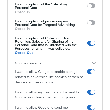
services and may gather and store information including but
I want to opt-out of the Sale of my
Personal Data.
not limited to your visit or usage behaviour. You may click to
Opted In
grant or deny consent to Google and its third-party tags to
use your data for below specified purposes in below Google
I want to opt-out of processing my
consent section.
Personal Data for Targeted Advertising.
Opted In
I want to opt-out of Collection, Use,
Retention, Sale, and/or Sharing of my
Personal Data that Is Unrelated with the
Purposes for which it was collected.
Opted Out
Syndication
Culture
Google consents
Salute
Globalist
I want to allow Google to enable storage
related to advertising like cookies on web or
Megachip
Globalscience
device identifiers in apps.
GiULia
Globalsport
I want to allow my user data to be sent to
Google for online advertising purposes.
Prima Pagina
I want to allow Google to send me