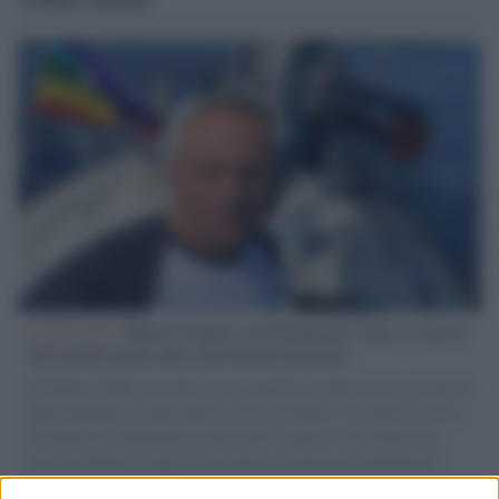
L'intervista /
Marco Croatti e la Flottilla per Gaza: le nostre
vele gonfie grazie alla sollevazione popolare
Il Senatore M5S racconta la sua esperienza sulle barche cariche di
aiuti umanitari assalite dall'esercito israeliano. Una guerra atroce,
il tentativo di disumanizzazione delle vittime, il servilismo del
governo italiano e degli altri europei, il ritorno al colonialismo.
L'importanza dei movimenti.