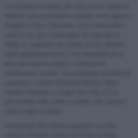
L’avvenimento ha dunque dato inizio ad una valanga di
opinioni e prese di posizioni a riguardo, tra chi approva e
disapprova l’una o l’altra parte, ma il Comune mette a
tacere le voci, per lo meno quelle che mettevano in
dubbio lo svolgimento del concerto al Circo Massimo,
dando appuntamento per le 21:30, informando che la
festa sarà a ingresso gratuito e organizzata in
collaborazione con Rds. Ad accompagnare gli artisti già
sopracitati, ci saranno Mariachiara Belardo, Mauro
Zavadava Mandolesi e il rapper Don Cash, tre voci
dell’emittente radio, inoltre ci saranno “altre sorprese”
come fa sapere il comune.
Nel frattempo Tony Effe ha organizzato un contro-
concerto al Palaeur, al prezzo di 10 euro, la serata