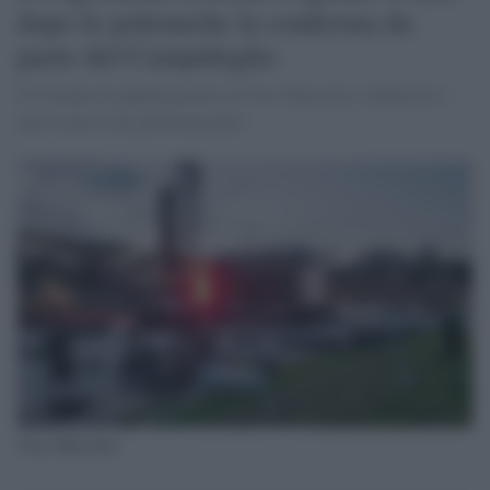
dopo le polemiche la conferma da
parte del Campidoglio
Il Comune da appuntamento al Circo Massimo, annunciati i
nuovi artisti che performeranno
Circo Massimo