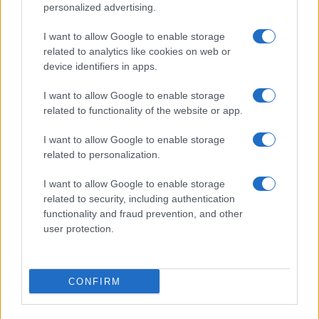
personalized advertising.
Giornale dello
Chi siamo
I want to allow Google to enable storage
Spettacolo
related to analytics like cookies on web or
Contributors
device identifiers in apps.
Wondernet
Facebook
I want to allow Google to enable storage
Giuliana Sgrena
related to functionality of the website or app.
Twitter
I want to allow Google to enable storage
Google News
related to personalization.
Mastodon
I want to allow Google to enable storage
related to security, including authentication
Cookie Policy
functionality and fraud prevention, and other
user protection.
Preferenze Privacy
CONFIRM
©2021 Globalist.it • All right reserved.