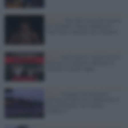
Musica /
Tony Effe escluso dal concerto
di Capodanno a Roma, Mahmood e
Mara Sattei rinunciano per solidarietà
Roma /
Travis Scott il 7 agosto al Circo
Massimo: il clamoroso annuncio fa
impazzire i fan del rapper
Roma /
Vergogna No Green Pass:
invocano un nuovo Cln e definiscono le
bare di Bergamo "un costrutto
mediatico"