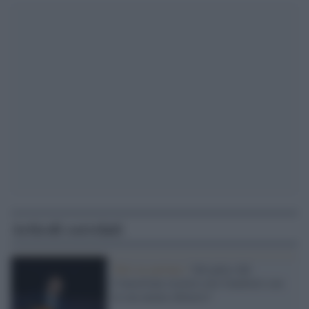
Articoli correlati
Tutti ne parlano /
Sul palco del
Concertone resterà solo Gualtieri con
la sua amata chitarra?