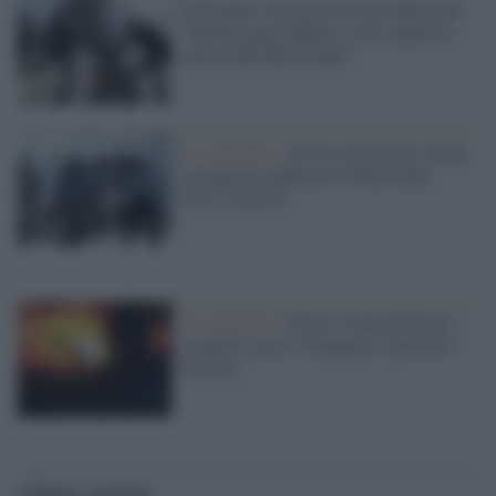
Il Pd dopo i fascisti al Circo Massimo:
"Niente spazi pubblici a chi calpesta i
valori della Resistenza"
Il commento /
Avviso al governo: basta
con questa sindrome di Stoccolma
verso i fascisti
Il commento /
Fuoco e armi da fuoco:
su questo asse si dispiega il 'pensiero'
fascista
Ultime notizie