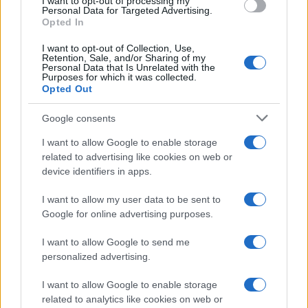
I want to opt-out of processing my
consent section.
Personal Data for Targeted Advertising.
Opted In
I want to opt-out of Collection, Use,
Retention, Sale, and/or Sharing of my
Personal Data that Is Unrelated with the
Purposes for which it was collected.
Opted Out
Syndication
Culture
Google consents
Salute
Globalist
I want to allow Google to enable storage
related to advertising like cookies on web or
Megachip
Globalscience
device identifiers in apps.
GiULia
Globalsport
I want to allow my user data to be sent to
Google for online advertising purposes.
Prima Pagina
I want to allow Google to send me
personalized advertising.
Giornale dello
Chi siamo
I want to allow Google to enable storage
Spettacolo
related to analytics like cookies on web or
Contributors