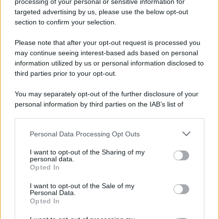
processing of your personal or sensitive information for
targeted advertising by us, please use the below opt-out
section to confirm your selection.
Il ricordo /
Quando Guccini raccontava le "Cronache
epafaniche": l'intervista all'artista che si definiva un
Please note that after your opt-out request is processed you
'narratore'
may continue seeing interest-based ads based on personal
information utilized by us or personal information disclosed to
third parties prior to your opt-out.
Lo studio /
Disinformazione russa e destra: anche la
You may separately opt-out of the further disclosure of your
macchina propagandistica di Putin dietro la crisi di Ceuta
personal information by third parties on the IAB’s list of
downstream participants.
Personal Data Processing Opt Outs
This information may also be disclosed by us to third parties
Tendenze /
Sale il numero degli acquisti online in Europa e
on the IAB’s List of Downstream Participants that may further
I want to opt-out of the Sharing of my
aumentano le vendite di articoli second hand
disclose it to other third parties.
personal data.
Opted In
Please note that this website/app uses one or more Google
services and may gather and store information including but
I want to opt-out of the Sale of my
Personal Data.
not limited to your visit or usage behaviour. You may click to
Opted In
grant or deny consent to Google and its third-party tags to
use your data for below specified purposes in below Google