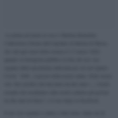
La prima ad alzare la voce è Martina Benedetti,
l’infermiera 29enne dell’ospedale di Marina di Massa,
che salì agli onori della cronaca il 12 marzo 2020,
quando su Instagram pubblico la foto del suo viso
segnato dalla mascherina indossata per ore nel reparto
Covid. “100€ , il prezzo della nostra salute. Delle nostre
vite. Dei sacrifici che facciamo da due anni (…) Scelte
assurde che ricadranno sulle nostre schiene già gravate
da due anni di fatica”, è il suo sfogo su Facebook.
Il suo viso segnato e stanco a fine turno, dopo ore di