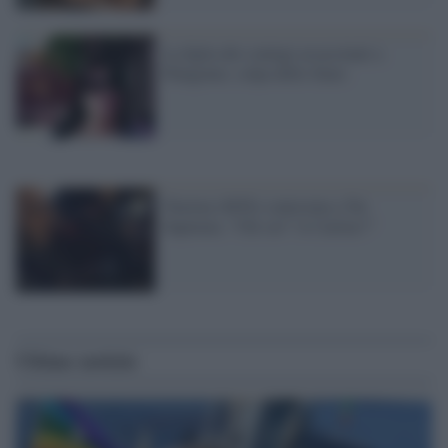
La figlia dei coniugi assassinati a
Palagonia: colpa dello Stato
Taverna (M5S) contestata a Tor
Sapienza. "Chi sei? 'A Caritas?"
Ultime notizie