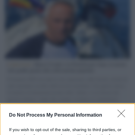
L'intervista /
Marco Croatti e la Flottilla per Gaza: le nostre
vele gonfie grazie alla sollevazione popolare
Il Senatore M5S racconta la sua esperienza sulle barche cariche di
aiuti umanitari assalite dall'esercito israeliano. Una guerra atroce,
il tentativo di disumanizzazione delle vittime, il servilismo del
governo italiano e degli altri europei, il ritorno al colonialismo.
L'importanza dei movimenti.
Do Not Process My Personal Information
Musica /
Al maestro Francesco Guccini
If you wish to opt-out of the sale, sharing to third parties, or