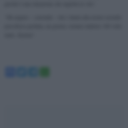
perché è una situazione che ingloba la vita”.
“Mi auguro – conclude – che i danni alla nostra serenità
psicofisica perduta, un giorno, tornino indietro 100 volte
tanto. Karma”.
Facebook
Twitter
Telegram
WhatsApp