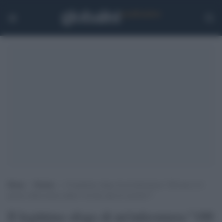
Home
>
Notizie
>
Il legittimo sfogo di un’infermiera:”100 euro è il
prezzo della nostra salute e di due anni di sacrifici?”
Il legittimo sfogo di un'infermiera:"100