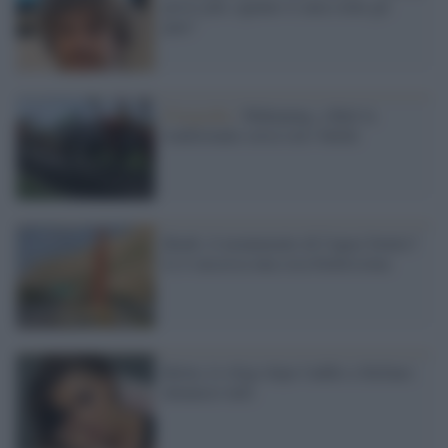
posso più, ognuno si ama come gli
pare"
Fotografia /
Makepung, a Bali la
tradizionale corsa con i bufali
Bindi, il monumento di Capaci brutto?
Lì è successa una cosa bruttissima
Belen, lo sfogo dopo l'addio a Stefano:
denuncio tutti