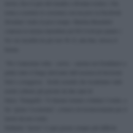
lavoro, fece il giro del mondo e divenne iconico. Ora
torna a scuotere le coscienze con un post su Facebook
diventato virale in poco tempo. Martina Benedetti
contesta la misura introdotta nel Dl Covid per punire i
No vax incalliti tra gli over 50. E, alla fine, invoca il
karma.
“Per l’ennesima volta – scrive – saremo noi frontliners a
pulire tutto il fango derivante dall’assenza di decisioni
forti e coraggiose. Scelte assurde che ricadranno sulle
nostre schiene già gravate da due anni di
fatica. Tranquilli ! Vi faremo tornare a ballare l’estate, a
far “girare l’economia”, a bearvi di riconoscimenti per il
lavoro da noi svolto.
Definirlo “lavoro” è ogni giorno sempre più difficile