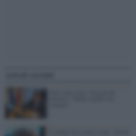
Articoli correlati
Sileri tuona contro i dirigenti del
ministero: "Medici mandati allo
sbaraglio"
Il cantante de Lo Stato sociale: "Non ne