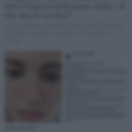
euro è il prezzo della nostra salute e di
due anni di sacrifici?"
Non si fa attendere la reazione social alla notizia della multa
da 100 euro "una tantum" per gli over 50 che rifiutano il
vaccino.
Martina Benedetti