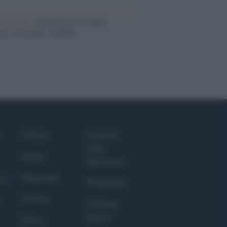
iversario /
90 anni di Yves Saint
nt, tra moda e scandali
Culture
Giornale
dello
Salute
Spettacolo
Megachip
nce
Wondernet
GiULia
Giuliana
Sgrena
Prima