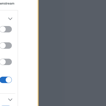
Downstream
er and store
to grant or
ed purposes