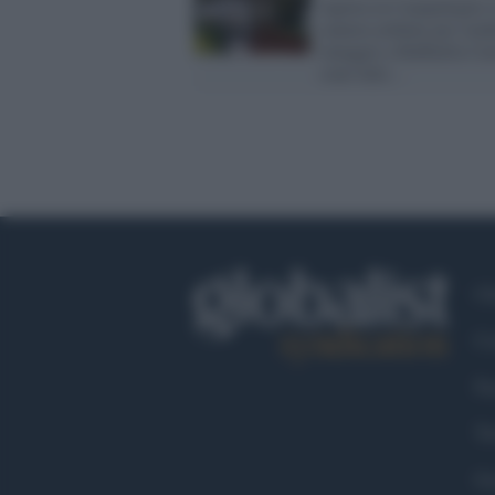
Aperta in Campidoglio 
camera ardente per rend
omaggio a Raffaella Car
sono tutti...
Ch
Co
Fa
Tw
Go