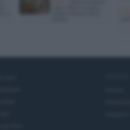
la
Il lutto /
Milano dà l'ultimo
ere
saluto a Milva: la camera
L'ann
rà: ci
ardente al Piccolo Teatro
Laure
Strehler
Syndication
i siamo
ntributors
Globalist
cebook
Globalscie
itter
Globalsport
ogle News