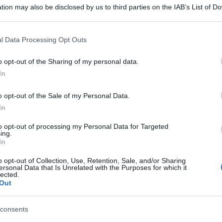
tion may also be disclosed by us to third parties on the IAB’s List of 
 that may further disclose it to other third parties.
 that this website/app uses one or more Google services and may gath
l Data Processing Opt Outs
including but not limited to your visit or usage behaviour. You may click 
 to Google and its third-party tags to use your data for below specifi
o opt-out of the Sharing of my personal data.
ogle consent section.
In
ma soprattutto di affetto e di riconoscenza: in
gosto c’è stata una enorme affluenza per dare
o opt-out of the Sale of my Personal Data.
In
cui ceneri sono esposte nella camera ardente
to opt-out of processing my Personal Data for Targeted
ia Santa Croce, zona Ticinese.
ing.
In
eri, infatti, non si affievolisce l’affetto nei
o opt-out of Collection, Use, Retention, Sale, and/or Sharing
i aumenta, con il lungo serpentone che si
ersonal Data that Is Unrelated with the Purposes for which it
lected.
arco delle Basiliche di piazza Vetra.
Out
giornata di apertura della camera ardente
consents