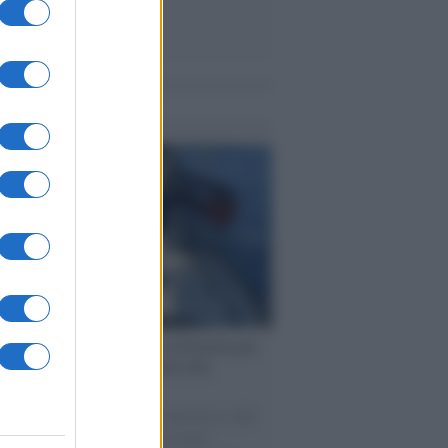
me notizie
ervista /
Marco Croatti e la Flottilla per
 le nostre vele gonfie grazie alla
vazione popolare
natore M5S racconta la sua esperienza sulle
e cariche di aiuti umanitari assalite