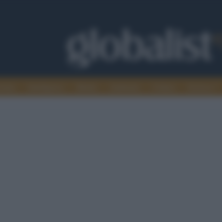
omia
Intelligence
Media
Ambiente
Cultura
Scienza