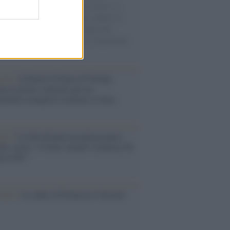
sercito israeliano. Una guerra atroce, il
ivo di disumanizzazione delle vittime, il
ismo del governo italiano e degli altri
ei, il ritorno al colonialismo. L'importanza
ovimenti.
tina /
Il Board of Peace di Trump
na il primo contratto per un
mentale avamposto militare a Gaza
nto /
La Sila diventa un palcoscenico
rale: nasce “A Farla Amare Comincia Tu
ra Sila”
cordo /
Le radici di Francesco Guccini