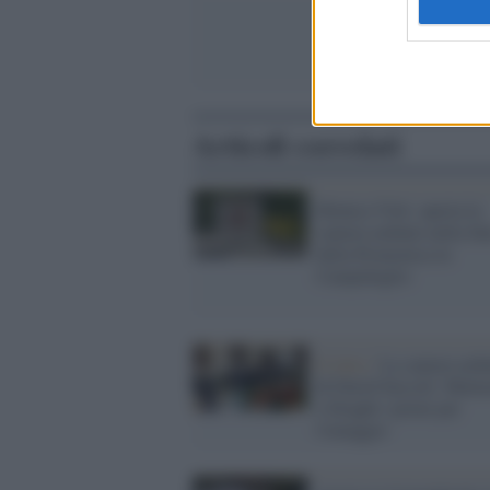
Articoli correlati
Monica Vitti: aperta la
camera ardente nella Sa
della Promoteca in
Campidoglio
Il lutto /
La camera arde
di David Sassoli: Matta
e Draghi i primi per
l'omaggio