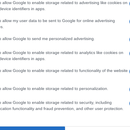
arrà a disposizione dei visitatori fino alle 22 di
o allow Google to enable storage related to advertising like cookies on
evice identifiers in apps.
ni.
o allow my user data to be sent to Google for online advertising
ondatore di Emergency questa mattina, il
s.
Ulti
e il fondatore della Fondazione Exodus, don
to allow Google to send me personalized advertising.
o allow Google to enable storage related to analytics like cookies on
evice identifiers in apps.
o allow Google to enable storage related to functionality of the website
pp
o allow Google to enable storage related to personalization.
L'int
o allow Google to enable storage related to security, including
Gaza:
cation functionality and fraud prevention, and other user protection.
solle
Il Se
barch