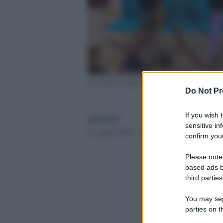
La camera ardente di Gino Strada
Do Not Pr
If you wish 
globalist
sensitive in
22 Agosto 2021 - 12.27
confirm your
Please note
based ads b
third parties
You may sepa
parties on t