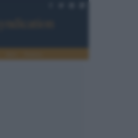
Sport
Tendenze