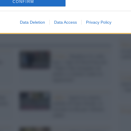
CONFIRM
dall'e
tentat
servil
europ
Data Deletion
Data Access
Privacy Policy
dei m
Pales
asseg
Il lutto /
Bandiera Ue sulla
rudi
la
bara, i figli di David Sassoli:
"Papà ci hai insegnato ad
amare e a lottare contro le
L'eve
ingiustizie"
natu
– Ope
nte
Addio /
Aperta la camera
rella
ardente di Gino Strada: in
trecento in fila per l'ultimo
Il ri
saluto