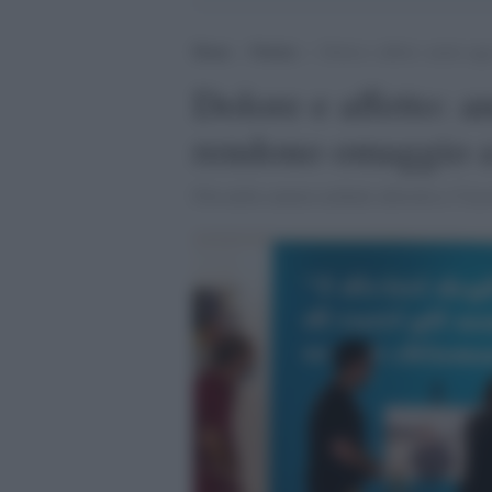
Home
>
Notizie
>
Dolore e affetto: anche og
Dolore e affetto: a
rendono omaggio a
Fila nella camera ardente allestita a 'Ca