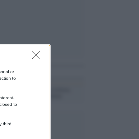
i anche
sonal or
ection to
Addio a Sergio Sollima,
regista di Sandokan
nterest-
closed to
 third