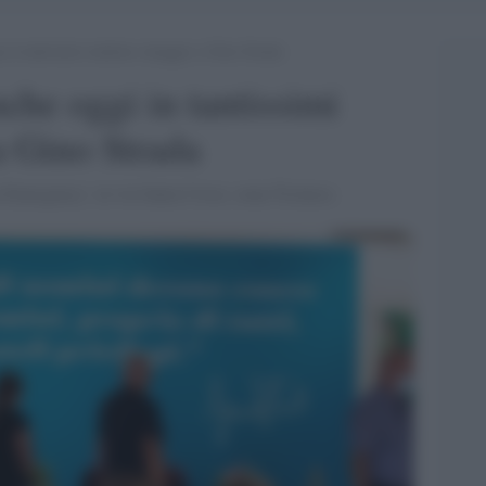
gi in tantissimi rendono omaggio a Gino Strada
nche oggi in tantissimi
 Gino Strada
sa Emergency', in via Santa Croce, zona Ticinese.