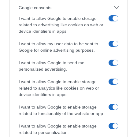
Syndication
Culture
Google consents
Salute
Globalist
I want to allow Google to enable storage
related to advertising like cookies on web or
Megachip
Globalscience
device identifiers in apps.
GiULia
Globalsport
I want to allow my user data to be sent to
Google for online advertising purposes.
Prima Pagina
I want to allow Google to send me
personalized advertising.
Giornale dello
Chi siamo
I want to allow Google to enable storage
Spettacolo
related to analytics like cookies on web or
Contributors
device identifiers in apps.
Wondernet
Facebook
I want to allow Google to enable storage
Giuliana Sgrena
related to functionality of the website or app.
Twitter
I want to allow Google to enable storage
Google News
related to personalization.