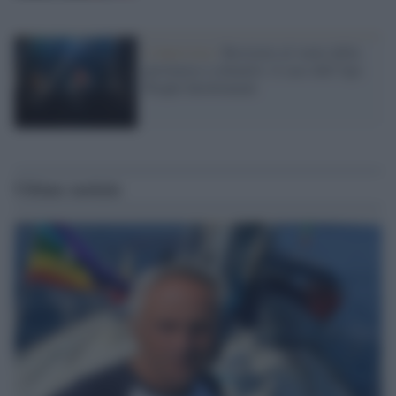
L'intervista /
Resistere al vuoto della
provincia e colmarlo: il caso dell’Aps
People Involvement
Ultime notizie