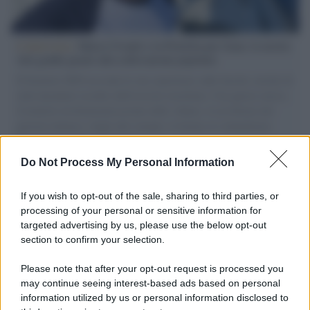
L'intervista /
Marco Croatti e la Flottilla per Gaza: le nostre
vele gonfie grazie alla sollevazione popolare
Il Senatore M5S racconta la sua esperienza sulle barche cariche di
aiuti umanitari assalite dall'esercito israeliano. Una guerra atroce,
il tentativo di disumanizzazione delle vittime, il servilismo del
governo italiano e degli altri europei, il ritorno al colonialismo.
L'importanza dei movimenti.
Do Not Process My Personal Information
Il lutto /
Addio a Francesco Guccini, il poeta della canzone
d’autore italiana
If you wish to opt-out of the sale, sharing to third parties, or
processing of your personal or sensitive information for
targeted advertising by us, please use the below opt-out
section to confirm your selection.
L'anniversario /
90 anni di Yves Saint Laurent, tra moda e
scandali
Please note that after your opt-out request is processed you
may continue seeing interest-based ads based on personal
information utilized by us or personal information disclosed to