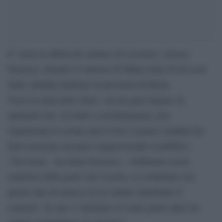
E’ tanta la rabbia del sindaco di Cerveteri, Alessio
Pascucci, durante il concerto di Manu Chao di ieri sera
nella cittadina balneare in provincia di Roma.
Verso la metà dello show, con un gran numero di
spettatori che, tra balli e assembramenti, non
rispettavano le norme anti-Covid, il primo cittadino ha
fatto irruzione sul palco rimproverando il pubblico.
“Ora basta – ha urlato Pascucci – dobbiamo essere
rispettosi della gente che è morta, se continuate con
questo tipo di musica tra tre minuti chiudiamo il
concerto. Se non vi rimettete al vostro posto entro tre