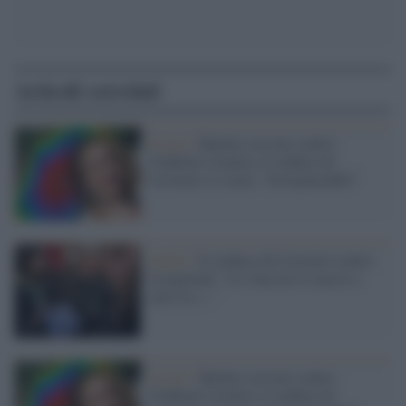
Articoli correlati
Il caso /
Battute sessiste contro
Vladimir Luxuria, il sindaco di
Cerveteri si scusa: "Irresponsabili"
Antifa /
Il sindaco di Cerveteri contro
Casapound: "io i fascisti li caccio a
calci in c..."
Il caso /
Battute sessiste contro
Vladimir Luxuria, il sindaco di