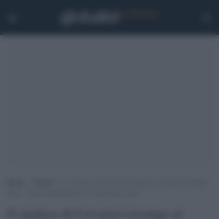
Home
>
Notizie
>
Il sindaco di Cerveteri irrompe al concerto di Manu
Chao: “Basta assembramenti o chiudiamo tutto”
Il sindaco di Cerveteri irrompe al