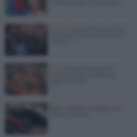
Cerveteri si scusa: "Irresponsabili"
Antifa /
Il sindaco di Cerveteri contro
Casapound: "io i fascisti li caccio a
calci in c..."
Roma /
Sbalzato da una giostra,
ricoverato in gravi condizioni un
ragazzo di 14 anni
Roma, sequestrati a 5 famiglie sinti
beni per 30 milioni