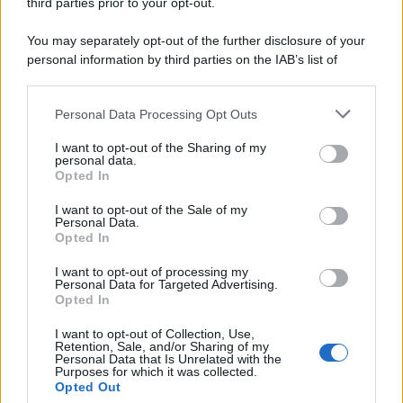
third parties prior to your opt-out.
Perché i centri di intrattenimento per famiglie investono in
You may separately opt-out of the further disclosure of your
attrazioni ad alta tecnologia
personal information by third parties on the IAB’s list of
downstream participants.
Personal Data Processing Opt Outs
This information may also be disclosed by us to third parties
Il conflitto /
La mafia russa e l'arma del caos
on the IAB’s List of Downstream Participants that may further
I want to opt-out of the Sharing of my
disclose it to other third parties.
personal data.
Opted In
Please note that this website/app uses one or more Google
services and may gather and store information including but
I want to opt-out of the Sale of my
Personal Data.
not limited to your visit or usage behaviour. You may click to
Opted In
grant or deny consent to Google and its third-party tags to
use your data for below specified purposes in below Google
I want to opt-out of processing my
consent section.
Personal Data for Targeted Advertising.
Opted In
I want to opt-out of Collection, Use,
Retention, Sale, and/or Sharing of my
Personal Data that Is Unrelated with the
Purposes for which it was collected.
Opted Out