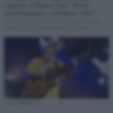
concerto di Manu Chao: "Basta
assembramenti o chiudiamo tutto"
L'ira di Alessio Pascucci che è salito sul palco: "Ora basta
dobbiamo essere rispettosi della gente che è morta"
Concerto di Manu Chao