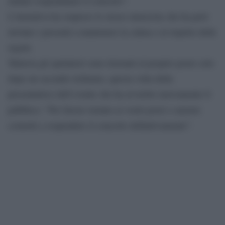
minuti sospendiamo il concerto”.
L’iniziativa ha sorpreso lo stesso musicista che ha però
invitato i presenti a mantenere la calma e al rispetto delle
regole.
Tuttavia gli spettatori sono ritornati al proprio posto solo
dopo un secondo richiamo, questa volta della
presentatrice dell’evento che ha avvertito nuovamente il
pubblico: “Per favore tornate ai vostri posti o saremo
costretti a sospendere il concerto definitivamente”.