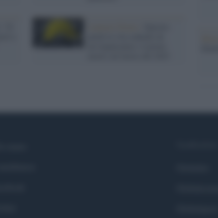
: "Il
Lamezia Terme /
Operaio
m'è e
perde la vita cadendo da
Musi
un’impalcatura: il primo
Mado
morto sul lavoro del 2025
Syndication
i siamo
ntributors
Globalist
cebook
Globalscie
itter
Globalsport