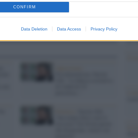
Il Se
barch
CONFIRM
dall'e
tentat
servil
Data Deletion
Data Access
Privacy Policy
europ
dei m
Il ri
o,
Opposizione /
stato
Presidenzialismo, Parrini
(Pd): "La fiducia costruttiva
 sola
di Calderoli? E'
pericolosa..."
L'ann
Laure
Per
Polemica /
Parrini (Pd):
"Suo nonno felice sotto il
fascismo? Da Orsini parole
Il ri
che disgustano, ormai è un
Gucc
piazzista"