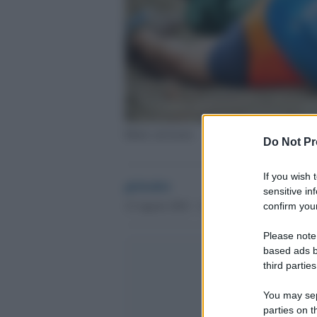
Morte sul lavoro
Do Not Pr
If you wish 
globalist
sensitive in
12 Agosto 2021 - 12.28
confirm your
Please note
based ads b
third parties
You may sepa
parties on t