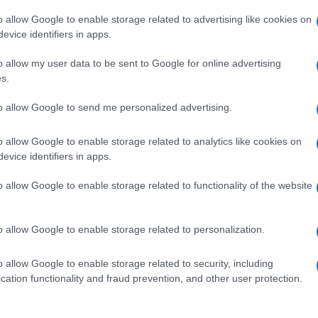
 persone che perdono la vita durante il lavoro
o allow Google to enable storage related to advertising like cookies on
evice identifiers in apps.
one al giorno (nel 2020 gli incidenti mortali
o allow my user data to be sent to Google for online advertising
he una tragedia, – ha proseguito Parrini – questi
s.
i rappresentano un fallimento eclatante, che non
Ulti
to allow Google to send me personalized advertising.
 La campana suona per tutti. Quel che si è fatto
nte. Serve uno sforzo corale – dalle istituzioni
o allow Google to enable storage related to analytics like cookies on
 Molto di più”.
evice identifiers in apps.
o allow Google to enable storage related to functionality of the website
o allow Google to enable storage related to personalization.
pp
o allow Google to enable storage related to security, including
L'int
cation functionality and fraud prevention, and other user protection.
Gaza:
solle