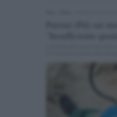
Home
>
Notizie
>
Parrini (Pd) sui morti sul l
Parrini (Pd) sui mo
"Insufficiente quan
Il presidente della commissione Affari cos
di coscienza del problema sempre più am