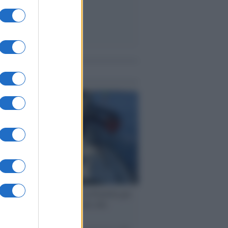
me notizie
ervista /
Marco Croatti e la Flottilla per
 le nostre vele gonfie grazie alla
vazione popolare