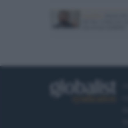
Omofobia /
Parrini (Pd)
ddl Zan va bene così co
non servono modifiche"
Ch
Co
Fa
Tw