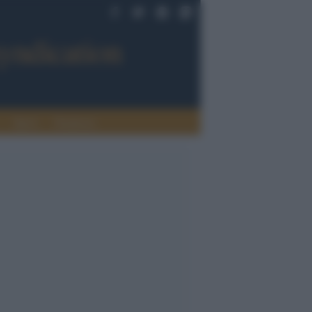
Sport
Tendenze