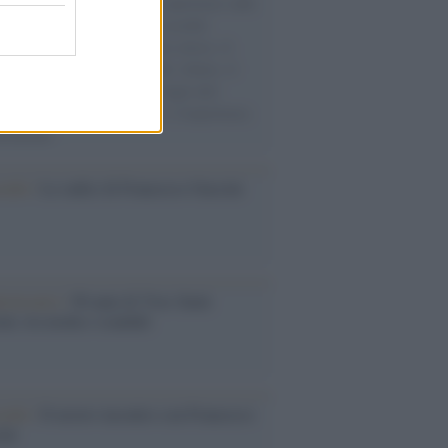
natore M5S racconta la sua esperienza sulle
e cariche di aiuti umanitari assalite
sercito israeliano. Una guerra atroce, il
ivo di disumanizzazione delle vittime, il
ismo del governo italiano e degli altri
ei, il ritorno al colonialismo. L'importanza
ovimenti.
cordo /
Le radici di Francesco Guccini
iversario /
90 anni di Yves Saint
nt, tra moda e scandali
cordo /
Il nostro incontro con Francesco
ini