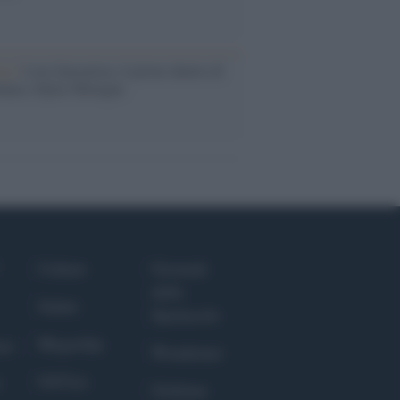
ca /
Love Sensation, il primo duetto di
nna e Kylie Minogue
Culture
Giornale
dello
Salute
Spettacolo
Megachip
nce
Wondernet
GiULia
Giuliana