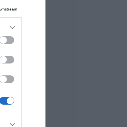
Downstream
er and store
to grant or
ed purposes