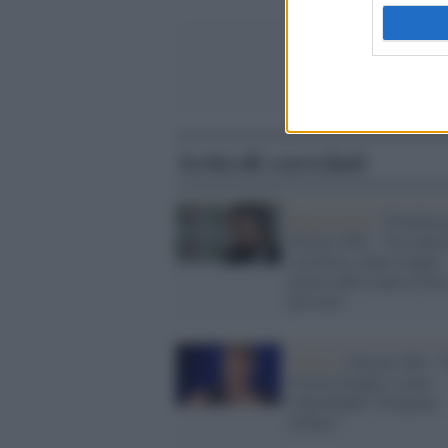
Articoli correlati
Opposizione /
Premierat
Parrini (Pd): "Va contra
con forza, mette troppo
potere nelle mani di una
persona"
Guerra /
Parrini (Pd): "
Orsini Draghi è come
Lukashenko? Paragone
infame"