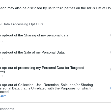
tion may also be disclosed by us to third parties on the IAB’s List of 
 that may further disclose it to other third parties.
 that this website/app uses one or more Google services and may gath
l Data Processing Opt Outs
including but not limited to your visit or usage behaviour. You may click 
 to Google and its third-party tags to use your data for below specifi
o opt-out of the Sharing of my personal data.
ogle consent section.
In
simo, questa volta a Empoli, un operaio edile di
o opt-out of the Sale of my Personal Data.
no di un’abitazione. La notizia toglie il fiato
In
ere. Suscita cordoglio, rabbia, angoscia, un
to opt-out of processing my Personal Data for Targeted
 Negli anni si è cercato di aumentare i controlli e
ing.
In
 adoperati affinché vi fosse una presa di
o opt-out of Collection, Use, Retention, Sale, and/or Sharing
ù ampia e profonda.
ersonal Data that Is Unrelated with the Purposes for which it
lected.
opera messa in campo non è bastata”. Così il
Out
idente della commissione Affari costituzionali.
consents
 un diritto non ancora garantito a tutti. E questo è