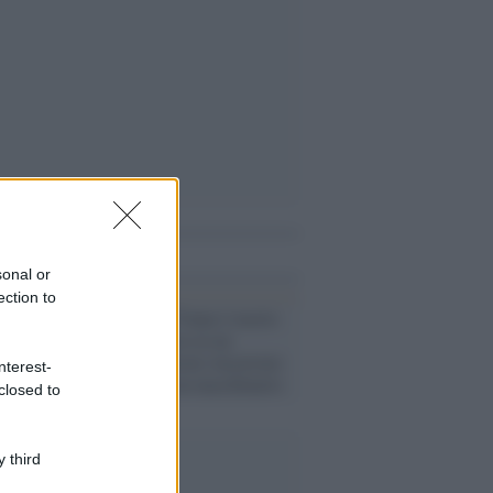
i anche
sonal or
ection to
Padova /
Un 57enne è morto
mentre lavorava in un
macello: l'operaio incastrato
nterest-
tra il muro e un macchinario
closed to
 third