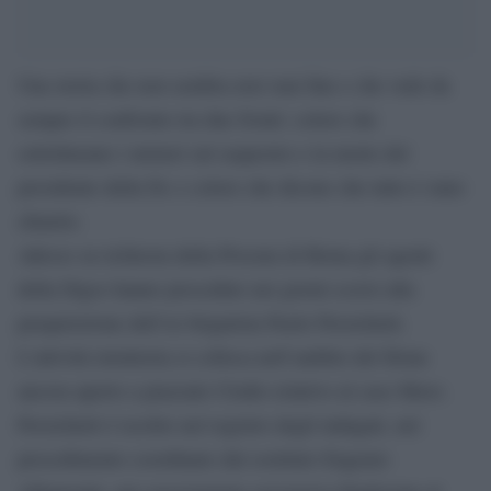
Una storia che non sembra aver mai fine e che vede da
sempre il confronto tra due fronti: coloro che
sottolineano i misteri sul sequestro e la morte del
presidente della Dc e coloro che dicono che tutto è stato
chiarito.
Adesso su richiesta della Procura di Roma gli agenti
della Digos hanno proceduto nei giorni scorsi alla
perquisizione dell’ex brigatista Paolo Persichetti.
L’attività istruttoria si colloca nell’ambito del filone
ancora aperto a piazzale Clodio relativo al caso Moro.
Persichetti è iscritto nel registro degli indagati, nel
procedimento coordinato dal sostituto Eugenio