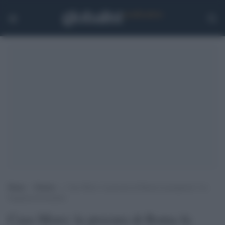
Home
>
Notizie
>
Caso Moro: la procura di Roma fa perquisire l’ex
brigatista Persichetti
Caso Moro: la procura di Roma fa