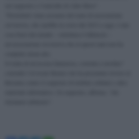
sul sequestro e l’omicidio di Aldo Moro”.
”Persichetti viene accusato del reato di associazione
sovversiva, che sarebbe in corso dal 2015 a oggi, è una
cosa fuori dal mondo – sottolinea il difensore –
un’associazione sovversiva che in questi anni non ha
compiuto alcun atto.
Si tratta di un’accusa fantasiosa, costruita a tavolino”
conclude l’avvocato Romeo che ha presentato ricorso al
Riesame contro il sequestro di telefoni cellulari e altro
materiale informatico. Un sequestro, afferma, ”che
riteniamo arbitrario”.