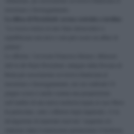
Albamonte, per associazione sovversiva finalizzata al
terrorismo e favoreggiamento.
La difesa di Persichetti: accusa costruita a tavolino
”La ricerca storica in uno Stato democratico e
repubblicano non deve e non può essere un affare di
polizia”.
Lo afferma l’avvocato Francesco Romeo, difensore
dell’ex Br Paolo Persichetti, indagato dalla Procura di
Roma per associazione sovversiva finalizzata al
terrorismo e favoreggiamento, nei cui confronti l’8
giugno scorso è anche scattata una perquisizione
nell’ambito di una nuova inchiesta legata al caso Moro.
In particolare, sotto i riflettori degli inquirenti, c’è la
divulgazione di materiale riservato “acquisito e/o
elaborato dalla Commissione parlamentare d’inchiesta