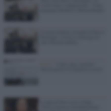
Renzi come Moro e Berlinguer: sui
social ironia (e indignazione): "Come
paragonare Bombolo a Marlon Brando"
Il ritratto di Renzi con quelli di Moro e
Berlinguer: e la rete si interroga sul
culto della personalità...
Orrore /
"Coatta, nana, sgraziata":
Meloni querela l'ex brigatista sessista
La figlia di Moro scrive al Papa:
"Fermi il processo di beatificazione,