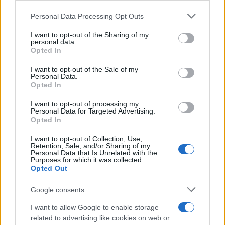
Personal Data Processing Opt Outs
This information may also be disclosed by us to third parties
Lo studio /
Disinformazione russa e destra: anche la
on the IAB’s List of Downstream Participants that may further
I want to opt-out of the Sharing of my
macchina propagandistica di Putin dietro la crisi di Ceuta
disclose it to other third parties.
personal data.
Opted In
Please note that this website/app uses one or more Google
services and may gather and store information including but
I want to opt-out of the Sale of my
Personal Data.
not limited to your visit or usage behaviour. You may click to
Opted In
grant or deny consent to Google and its third-party tags to
use your data for below specified purposes in below Google
I want to opt-out of processing my
consent section.
Personal Data for Targeted Advertising.
Opted In
I want to opt-out of Collection, Use,
Retention, Sale, and/or Sharing of my
Personal Data that Is Unrelated with the
Purposes for which it was collected.
Opted Out
Syndication
Culture
Google consents
Salute
Globalist
I want to allow Google to enable storage
related to advertising like cookies on web or