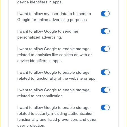
Megachip
Globalscience
device identifiers in apps.
GiULia
Globalsport
I want to allow my user data to be sent to
Google for online advertising purposes.
Prima Pagina
I want to allow Google to send me
personalized advertising.
Giornale dello
Chi siamo
I want to allow Google to enable storage
Spettacolo
related to analytics like cookies on web or
Contributors
device identifiers in apps.
Wondernet
Facebook
I want to allow Google to enable storage
Giuliana Sgrena
related to functionality of the website or app.
Twitter
I want to allow Google to enable storage
Google News
related to personalization.
Mastodon
I want to allow Google to enable storage
related to security, including authentication
Cookie Policy
functionality and fraud prevention, and other
user protection.