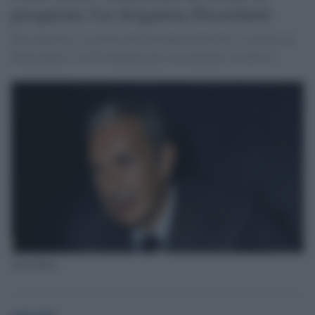
perquisire l'ex brigatista Persichetti
Sul sequestro e la morte del presidente della Dc c'è ancora un
filone aperto: l'ex br indagato per associazione sovversiva
Aldo Moro
globalist