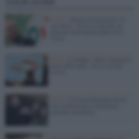
Articoli correlati
Il libro /
Veltroni sul terrorismo e il
caso Moro: "Fu ucciso dalle Br, ma
qualcuno lavorò perché quello fosse
l’esito"
Social /
Le Sardine: "Moro e Impastato
uccisi dalla mafia". Poi le scuse per
l'errore
Brasile /
Il fascista Bolsonaro finisce
sotto inchiesta per le interferenze
politiche sulla polizia