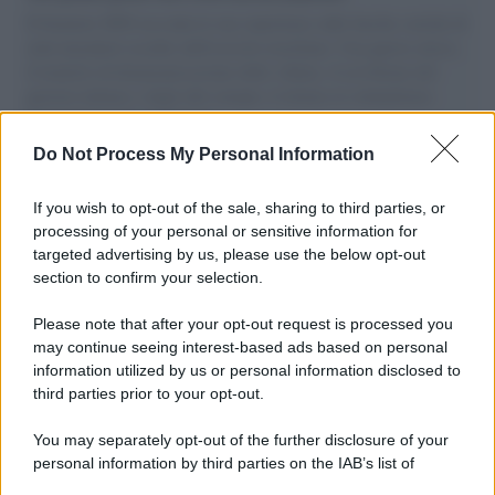
Il Senatore M5S racconta la sua esperienza sulle barche cariche di
aiuti umanitari assalite dall'esercito israeliano. Una guerra atroce,
il tentativo di disumanizzazione delle vittime, il servilismo del
governo italiano e degli altri europei, il ritorno al colonialismo.
L'importanza dei movimenti.
Do Not Process My Personal Information
L'attesa /
Un estate di calcio: tra Mondiali e Serie A
If you wish to opt-out of the sale, sharing to third parties, or
processing of your personal or sensitive information for
targeted advertising by us, please use the below opt-out
section to confirm your selection.
Musica /
Al maestro Francesco Guccini
Please note that after your opt-out request is processed you
may continue seeing interest-based ads based on personal
information utilized by us or personal information disclosed to
third parties prior to your opt-out.
Il ricordo /
Quando Guccini raccontava le "Cronache
You may separately opt-out of the further disclosure of your
epafaniche": l'intervista all'artista che si definiva un
personal information by third parties on the IAB’s list of
'narratore'
downstream participants.