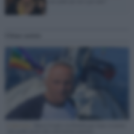
mio padre per me è già santo"
Ultime notizie
L'intervista /
Marco Croatti e la Flottilla per Gaza: le nostre
vele gonfie grazie alla sollevazione popolare