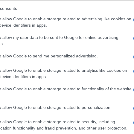
inistro dell`Interno per il caso dei migranti
consents
o allow Google to enable storage related to advertising like cookies on
evice identifiers in apps.
Europa – ha aggiunto – è stata un obiettivo di
ato anche la ministra Lamorgese, e com`è
o allow my user data to be sent to Google for online advertising
Ulti
s.
ra diplomazia di cui abbiano acquisito ampia
to allow Google to send me personalized advertising.
cuna violazione della normativa internazionale e
o allow Google to enable storage related to analytics like cookies on
evice identifiers in apps.
ncora il magistrato – s’è attenuto alle
o salvati i migranti in difficoltà e ritardando lo
o allow Google to enable storage related to functionality of the website
à concessagli da un provvedimento amministrativo
o allow Google to enable storage related to personalization.
L'int
Gaza:
o allow Google to enable storage related to security, including
solle
cation functionality and fraud prevention, and other user protection.