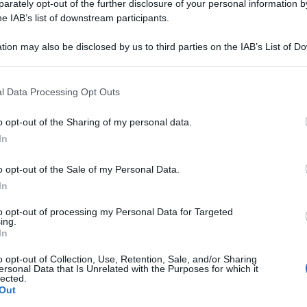
rately opt-out of the further disclosure of your personal information by
he IAB’s list of downstream participants.
tion may also be disclosed by us to third parties on the IAB’s List of 
 that may further disclose it to other third parties.
 that this website/app uses one or more Google services and may gath
l Data Processing Opt Outs
including but not limited to your visit or usage behaviour. You may click 
 to Google and its third-party tags to use your data for below specifi
o opt-out of the Sharing of my personal data.
ogle consent section.
In
o opt-out of the Sale of my Personal Data.
utere: “Il rinvio a giudizio del senatore Salvini
In
e dell`ex premier Conte e dei ministri
to opt-out of processing my Personal Data for Targeted
ché erano tutti d`accordo sulla redistribuzione
ing.
In
 adesso”.
o opt-out of Collection, Use, Retention, Sale, and/or Sharing
etro, che presiede l’ufficio del gip-gup di
ersonal Data that Is Unrelated with the Purposes for which it
lected.
Out
a intervista al Corriere della sera la sentenza