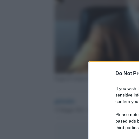
Do Not Pr
Il gup di Catania Nunzio Sarpietro
If you wish 
sensitive in
globalist
confirm your
15 Maggio 2021 - 08.54
Please note
based ads b
third parties