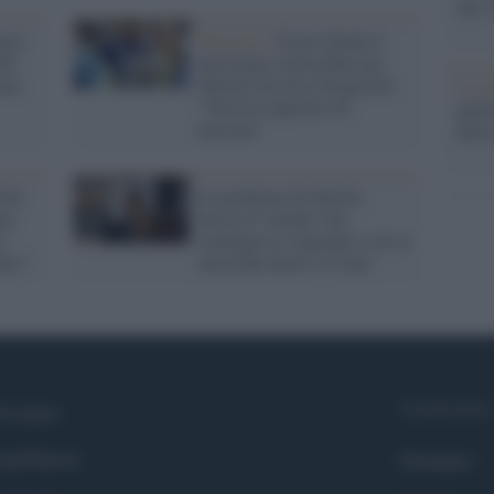
che s
ncia
Processo /
Il pm chiede il
"Mi
non luogo a procedere per
tate
Salvini sul caso Gregoretti:
Lo st
"Non fu sequestro di
anche
persona"
dietr
vini
La pochezza di Salvini:
na
faceva il 'macho' che
n
respingeva i migranti e ora si
dere"
nasconde dietro a Conte
Syndication
i siamo
ntributors
Globalist