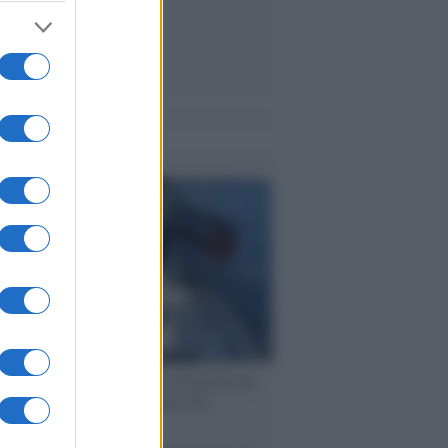
me notizie
ervista /
Marco Croatti e la Flottilla per
 le nostre vele gonfie grazie alla
vazione popolare