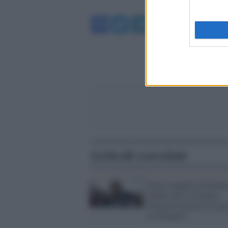
Facebook
Twitter
Telegram
WhatsA
Articoli correlati
Dopo l'appello di Salvin
andare tutti a Catania
disposte misure di sicu
in tribunale