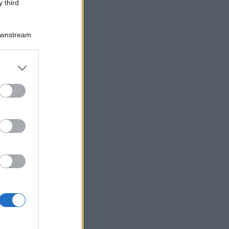
 third
Downstream
er and store
to grant or
ed purposes