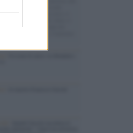
natore M5S racconta la sua esperienza sulle
e cariche di aiuti umanitari assalite
sercito israeliano. Una guerra atroce, il
ivo di disumanizzazione delle vittime, il
ismo del governo italiano e degli altri
ei, il ritorno al colonialismo. L'importanza
ovimenti.
esa /
Un estate di calcio: tra Mondiali e
e A
ca /
Al maestro Francesco Guccini
cordo /
Quando Guccini raccontava le
ache epafaniche": l'intervista all'artista