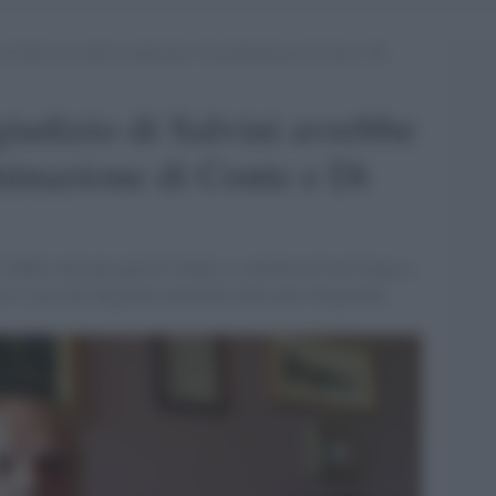
io di Salvini avrebbe comportato l’incriminazione di Conte e Di
 giudizio di Salvini avrebbe
minazione di Conte e Di
l'ufficio del gip-gup di Catania, a sentenza di non luogo a
r il caso dei migranti trattenuti sulla nave Gregoretti.