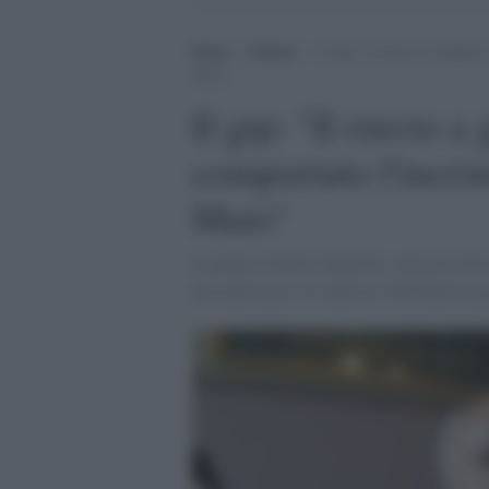
Home
>
Notizie
>
Il gip: “Il rinvio a giudiz
Maio”
Il gip: "Il rinvio a
comportato l'incri
Maio"
Il giudice Nunzio Sarpietro, che presiede 
procedere per l'ex ministro dell'Interno pe