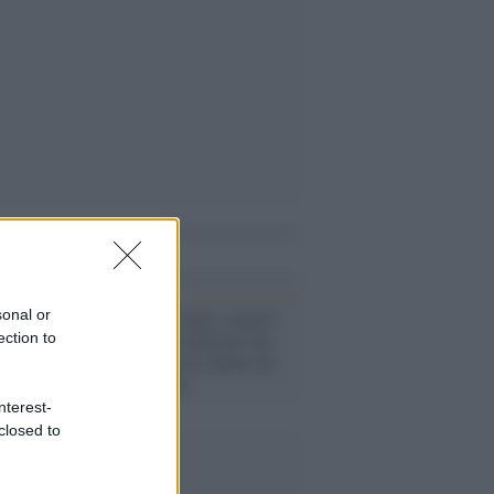
i anche
sonal or
Il processo /
Conte 'scarica'
Salvini: fu l'ex ministro da
ection to
solo a bloccare lo sbarco di
nave Gregoretti
nterest-
closed to