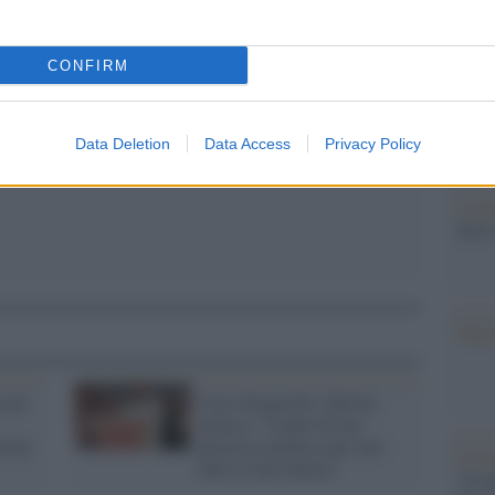
Il Se
barch
pp
dall'e
CONFIRM
tentat
servil
europ
Data Deletion
Data Access
Privacy Policy
dei m
L'att
Seri
Musi
i ad
Caso Gregoretti, Salvini
attacca: "Contro di me
rezza
processo politico per aver
Il ri
fatto il mio dovere"
"Cron