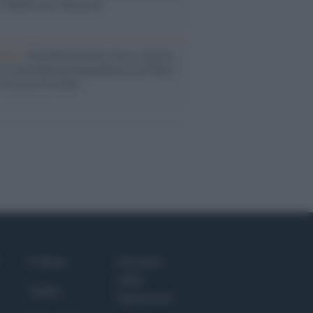
i definiva un 'narratore'
udio /
Disinformazione russa e destra:
 la macchina propagandistica di Putin
o la crisi di Ceuta
Culture
Giornale
dello
Salute
Spettacolo