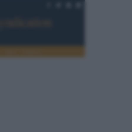
Sport
Tendenze