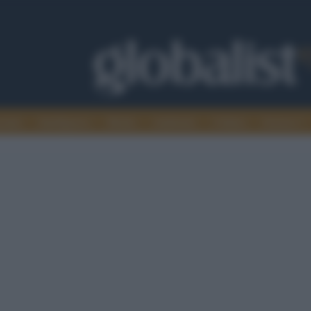
omia
Intelligence
Media
Ambiente
Cultura
Scienza