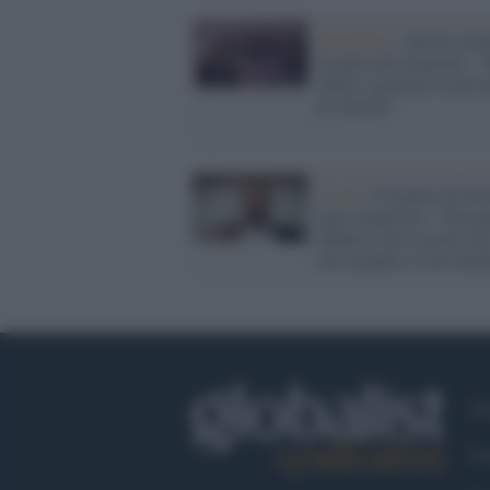
Xenofobia /
Salvini rila
la paura dei migranti: 
rifiuto a pensare a un'es
di sbarchi"
Covid /
Il mantra di Sal
sulle riaperture: "Bisog
affidarci alla scienza no
solo quando c'è da chiu
Ch
Co