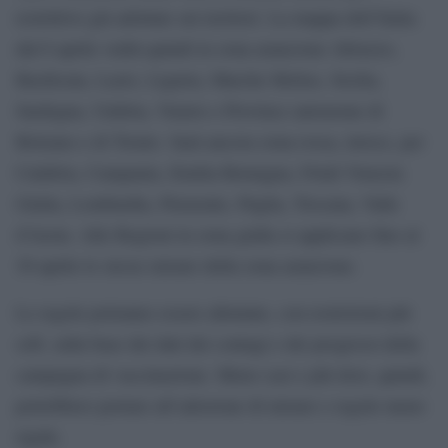
restrittive già adottate sui territori. La mappa dell’Italia
dal 6 aprile vedrà quindi in zona arancione Abruzzo,
Basilicata, Lazio, Liguria, Marche Molise, Sicilia,
Sardegna, Umbria, Veneto e Province autonome di
Bolzano e di Trento. Sarà ancora zona rossa, invece, per
Calabria, Campania, Emilia Romagna, Friuli Venezia
Giulia, Lombardia, Piemonte, Puglia, Toscana, Valle
d’Aosta. Alle Regioni in zona gialla si applicano fino al
30 aprile le stesse misure della zona arancione.
Le regole potranno essere allentate, con restrizioni più
soft, sulla base dei dati dei contagi e dei progressi della
campagna di vaccinazione. Meno casi e più dosi, quindi,
potrebbero portare all’adozione di misure e regole meno
rigide.