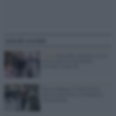
Articoli correlati
Covid /
Zona gialla, arancione e rossa:
ecco le regole su spostamenti,
ristoranti, scuola, bar
Nuova ordinanza: la Valle d'Aosta
passa in zona rossa e la Sardegna in
zona arancione