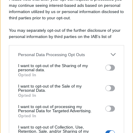
may continue seeing interest-based ads based on personal
information utilized by us or personal information disclosed to
third parties prior to your opt-out.
Il ricordo /
Le radici di Francesco Guccini
You may separately opt-out of the further disclosure of your
personal information by third parties on the IAB’s list of
downstream participants.
Personal Data Processing Opt Outs
This information may also be disclosed by us to third parties
L'anniversario /
90 anni di Yves Saint Laurent, tra moda e
on the IAB’s List of Downstream Participants that may further
I want to opt-out of the Sharing of my
scandali
disclose it to other third parties.
personal data.
Opted In
Please note that this website/app uses one or more Google
services and may gather and store information including but
I want to opt-out of the Sale of my
Personal Data.
not limited to your visit or usage behaviour. You may click to
Opted In
grant or deny consent to Google and its third-party tags to
use your data for below specified purposes in below Google
I want to opt-out of processing my
consent section.
Personal Data for Targeted Advertising.
Opted In
I want to opt-out of Collection, Use,
Retention, Sale, and/or Sharing of my