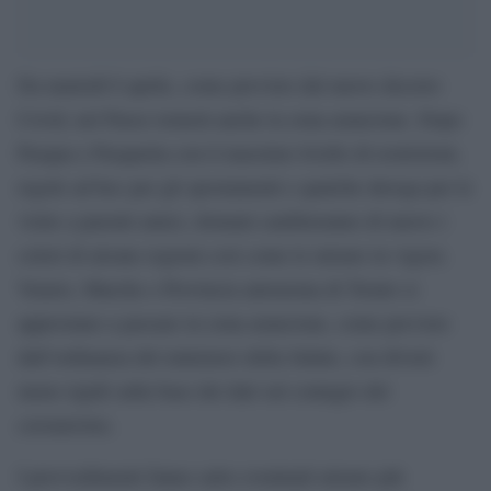
Da martedì 6 aprile, come previsto dal nuovo decreto
Covid, nel Paese tornerà anche la zona arancione. Dopo
Pasqua e Pasquetta con il massimo livello di restrizioni,
regole ad hoc per gli spostamenti e qualche deroga per le
visite a parenti amici, domani cambieranno di nuovo i
colori di alcune regioni così come le misure in vigore.
Veneto, Marche e Provincia autonoma di Trento si
apprestano a passare in zona arancione, come previsto
dall’ordinanza del ministero della Salute, con divieti
meno rigidi sulla base dei dati sul contagio del
coronavirus.
I provvedimenti fanno salve eventuali misure più