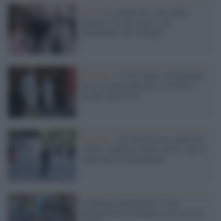
Covid /
La mappa dei colori delle
Regioni: ecco le regole e gli
spostamenti dal 3 maggio
Pandemia /
Covid, Italia: la Campania
verso la zona arancione, la Sicilia a
rischia zona rossa
Pandemia /
Tra zona rossa e arancione
l’Italia cambia di nuovo colore: tutte le
regole per gli spostamenti
Cambiano nuovamente i colori:
Sardegna forse da bianca a rossa in 14