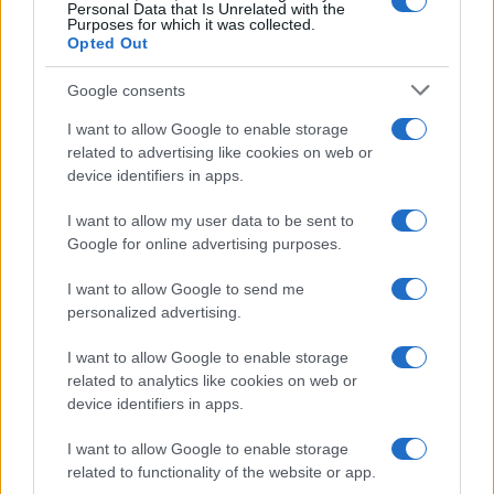
Personal Data that Is Unrelated with the
Purposes for which it was collected.
Opted Out
Syndication
Culture
Google consents
Salute
Globalist
I want to allow Google to enable storage
related to advertising like cookies on web or
Megachip
Globalscience
device identifiers in apps.
GiULia
Globalsport
I want to allow my user data to be sent to
Google for online advertising purposes.
Prima Pagina
I want to allow Google to send me
personalized advertising.
Giornale dello
Chi siamo
I want to allow Google to enable storage
Spettacolo
related to analytics like cookies on web or
Contributors
device identifiers in apps.
Wondernet
Facebook
I want to allow Google to enable storage
Giuliana Sgrena
related to functionality of the website or app.
Twitter