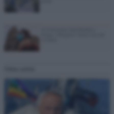
giorni
Il Covid avanza, Italia blindata a
Pasqua, 10 Regioni e Trento rosse dal
15 marzo
Ultime notizie