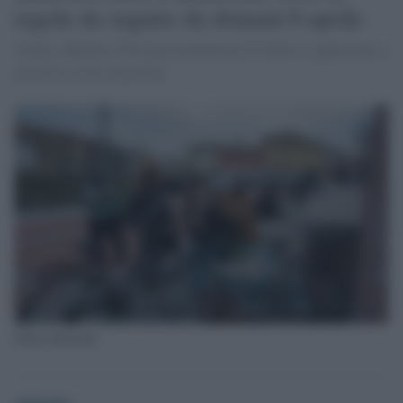
regole da seguire da domani 6 aprile
Veneto, Marche e Provincia autonoma di Trento si apprestano a
passare in zona arancione.
Zona arancione
globalist