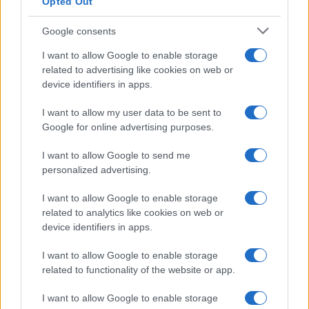
Opted Out
Syndication
Culture
Google consents
Salute
Globalist
I want to allow Google to enable storage
related to advertising like cookies on web or
Megachip
Globalscience
device identifiers in apps.
GiULia
Globalsport
I want to allow my user data to be sent to
Google for online advertising purposes.
Prima Pagina
I want to allow Google to send me
personalized advertising.
Giornale dello
Chi siamo
I want to allow Google to enable storage
Spettacolo
related to analytics like cookies on web or
Contributors
device identifiers in apps.
Wondernet
Facebook
I want to allow Google to enable storage
Giuliana Sgrena
related to functionality of the website or app.
Twitter
I want to allow Google to enable storage
Google News