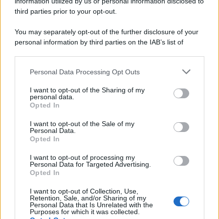
information utilized by us or personal information disclosed to
third parties prior to your opt-out.
Perché i centri di intrattenimento per famiglie investono in
You may separately opt-out of the further disclosure of your
attrazioni ad alta tecnologia
personal information by third parties on the IAB’s list of
downstream participants.
Personal Data Processing Opt Outs
This information may also be disclosed by us to third parties
Il conflitto /
La mafia russa e l'arma del caos
on the IAB’s List of Downstream Participants that may further
I want to opt-out of the Sharing of my
disclose it to other third parties.
personal data.
Opted In
Please note that this website/app uses one or more Google
services and may gather and store information including but
I want to opt-out of the Sale of my
Personal Data.
not limited to your visit or usage behaviour. You may click to
Opted In
grant or deny consent to Google and its third-party tags to
use your data for below specified purposes in below Google
I want to opt-out of processing my
consent section.
Personal Data for Targeted Advertising.
Opted In
I want to opt-out of Collection, Use,
Retention, Sale, and/or Sharing of my
Personal Data that Is Unrelated with the
Purposes for which it was collected.