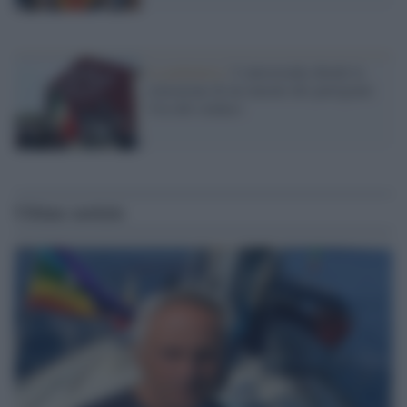
La polemica /
L'autostrada chiede la
rimozione di un murale dei partigiani:
l'ira del sindaco
Ultime notizie