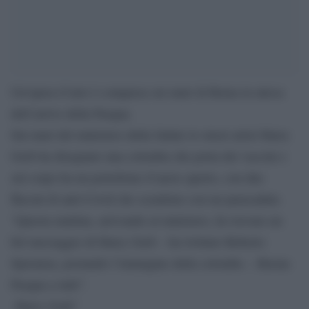
Un’opera d’arte è comparsa sui muri di Roma in attesa
dell’arrivo della Pasqua.
Sui muri del ministero della Salute lo street artist Harry
Greb ha disegnato una colomba che porta dei vaccini e
sul corpo ha un portellone d’aereo aperto, con due
flaconi di anti-Covid che scendono con un paracadute.
“Questa mattina, arrivando al ministero, ho trovato un
bel messaggio di Harry Greb – ha twittato Roberto
Speranza, postando l’immagine della colomba -. Buona
Pasqua a tutti”.
Harry Grab”