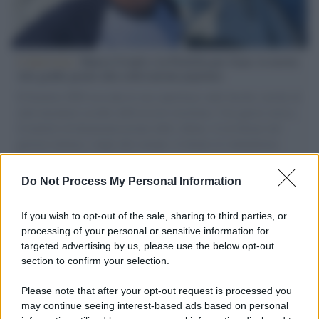
L'intervista /
Marco Croatti e la Flottilla per Gaza: le nostre
vele gonfie grazie alla sollevazione popolare
Il Senatore M5S racconta la sua esperienza sulle barche cariche di
aiuti umanitari assalite dall'esercito israeliano. Una guerra atroce,
il tentativo di disumanizzazione delle vittime, il servilismo del
governo italiano e degli altri europei, il ritorno al colonialismo.
L'importanza dei movimenti.
Do Not Process My Personal Information
Il lutto /
Addio a Francesco Guccini, il poeta della canzone
d’autore italiana
If you wish to opt-out of the sale, sharing to third parties, or
processing of your personal or sensitive information for
targeted advertising by us, please use the below opt-out
section to confirm your selection.
L'anniversario /
90 anni di Yves Saint Laurent, tra moda e
scandali
Please note that after your opt-out request is processed you
may continue seeing interest-based ads based on personal