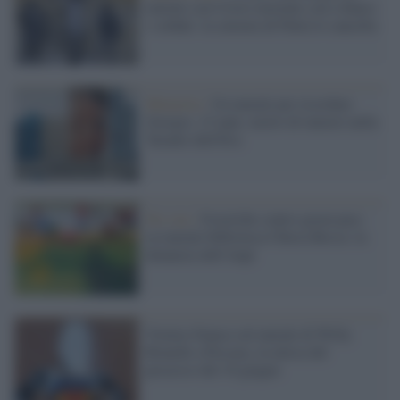
murale con Cristo morente con a fianco
i soldati: la censura di Putin lo cancella
Memoria /
Un murale per ricordare
Giorgio, 15 anni, morto di tumore nella
Taranto dell'Ilva
No-vax /
Svastiche contro green pass
su murale biblioteca Chiesa Rossa: la
denuncia dell'Anpi
Vernice bianca sul murale di Willy
Branchi a Pescara, in attesa del
processo del 10 giugno