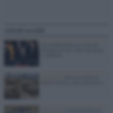
Articoli correlati
Una colomba dorata sul vestito per
l'Inauguration Day: Lady Gaga spiega
il significato
Archeologia /
Ritrovato in Perù un
murale risalente a oltre 3mila anni fa
Repressione /
A San Pietroburgo un