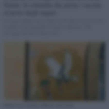
Salute: la colomba che porta i vaccini
al posto degli auguri
Il disegno raffigura una colomba con dei flaconi anti Covid che
scendono da dei paracaduti. Il ministro Speranza: "Bel
messaggio dell'artista Harry Grab"
Murale con la colomba al Ministero della Salute