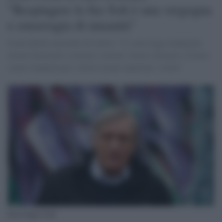
"Respingere lo Ius Soli è una vergogna
e emorragia di umanità"
Il presidente nazionale di Libera: "Ci sono leggi inadeguate
alcune funzionali a tutelare i potenti. Siamo chiamati a lottare
contro impunità per i diritti umani calpestati, violati".
Don Luigi Ciotti