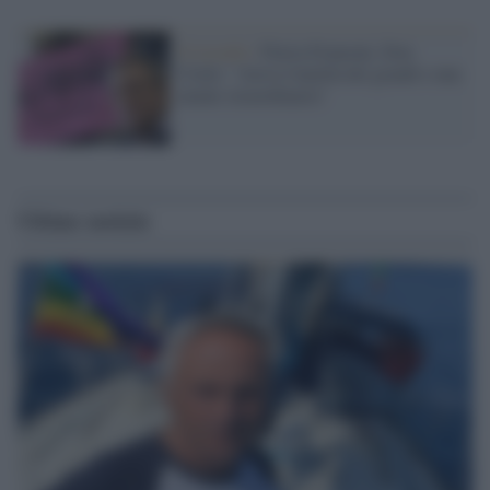
Il ricordo /
Flavia Franzoni, Don
Ciotti: "Aveva l'umiltà dei grandi e una
mente straordinaria"
Ultime notizie