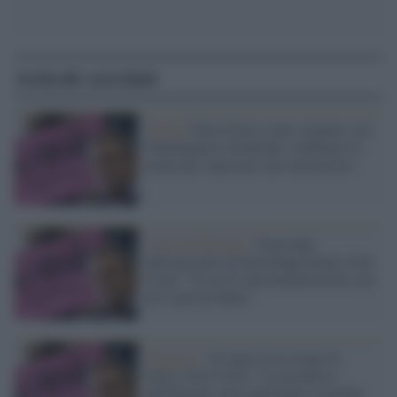
Articoli correlati
Truffa /
Don Ciotti è stato 'clonato' con
l'Intelligenza Artificiale: truffatori lo
usano per spacciare cure miracolose
Casal di Principe /
Trent'anni
dall'omicidio di Don Peppe Diana, Don
Ciotti: "Si arrivi alla beatificazione, per
noi è già un Santo"
Migranti /
Un anno fa la strage di
Cutro, Don Ciotti: "Le promesse
dell'Europa sono naufragate su quella