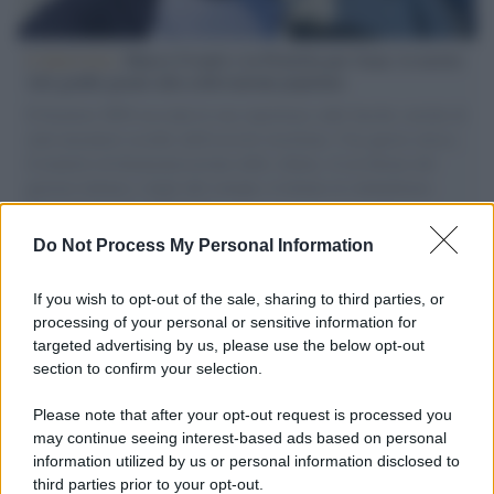
L'intervista /
Marco Croatti e la Flottilla per Gaza: le nostre
vele gonfie grazie alla sollevazione popolare
Il Senatore M5S racconta la sua esperienza sulle barche cariche di
aiuti umanitari assalite dall'esercito israeliano. Una guerra atroce,
il tentativo di disumanizzazione delle vittime, il servilismo del
governo italiano e degli altri europei, il ritorno al colonialismo.
L'importanza dei movimenti.
Do Not Process My Personal Information
Il caso /
Trump ha quasi esaurito l'arsenale Usa, ma il
tycoon smentisce
If you wish to opt-out of the sale, sharing to third parties, or
processing of your personal or sensitive information for
targeted advertising by us, please use the below opt-out
section to confirm your selection.
Chiesa /
Papa Leone XIV denuncia le violenze in Ucraina e
Russia e chiede il rispetto del diritto umanitario e della
Please note that after your opt-out request is processed you
diplomazia
may continue seeing interest-based ads based on personal
information utilized by us or personal information disclosed to
third parties prior to your opt-out.