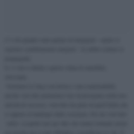
C’è chi quando sente parlare di immigrati – anche se
regolari e perfettamente integrati – fa subito scattare la
propaganda.
E c’è chi si ribella a questo clima di xenofobia
strisciante.
“Sostenere le Ong è un dovere e una responsabilità
perché vuol dire permettere loro di proseguire nella loro
attività di soccorso, vuol dire far parte di quell’Italia che
si oppone al naufragio delle coscienze. Per me vuol dire
‘salire’ su quelle navi per dire che stiamo lottando anche
noi perché non si può offendere e mortificare la vita. E’