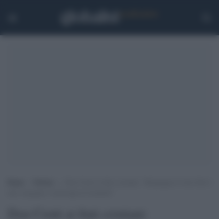
Home
>
Notizie
>
Don Ciotti ai finti cristiani: “Respingere lo Ius Soli è
una vergogna e emorragia di umanità”
Don Ciotti ai finti cristiani: