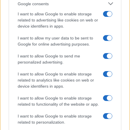
Culture
Google consents
Salute
Globalist
I want to allow Google to enable storage
related to advertising like cookies on web or
Megachip
Globalscience
device identifiers in apps.
GiULia
Globalsport
I want to allow my user data to be sent to
Google for online advertising purposes.
Prima Pagina
I want to allow Google to send me
personalized advertising.
Giornale dello
Chi siamo
I want to allow Google to enable storage
Spettacolo
related to analytics like cookies on web or
Contributors
device identifiers in apps.
Wondernet
Facebook
I want to allow Google to enable storage
Giuliana Sgrena
related to functionality of the website or app.
Twitter
I want to allow Google to enable storage
Google News
related to personalization.