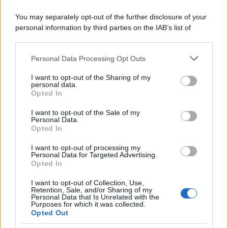
Il centenario /
A L'Aquila arriva la mostra "Tito, 100 anni
You may separately opt-out of the further disclosure of your
attraverso la forma"
personal information by third parties on the IAB’s list of
downstream participants.
Personal Data Processing Opt Outs
This information may also be disclosed by us to third parties
Il medagliere /
Europei di nuoto: Pellecani guida una super
on the IAB’s List of Downstream Participants that may further
I want to opt-out of the Sharing of my
Italia
disclose it to other third parties.
personal data.
Opted In
Please note that this website/app uses one or more Google
services and may gather and store information including but
I want to opt-out of the Sale of my
Personal Data.
not limited to your visit or usage behaviour. You may click to
Opted In
grant or deny consent to Google and its third-party tags to
use your data for below specified purposes in below Google
I want to opt-out of processing my
consent section.
Personal Data for Targeted Advertising.
Opted In
I want to opt-out of Collection, Use,
Retention, Sale, and/or Sharing of my
Personal Data that Is Unrelated with the
Purposes for which it was collected.
Opted Out
Syndication