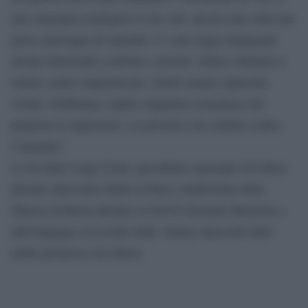
una vergogna respingere lo ius soli, ancora una volta una
grave emorragia di umanità. Ci sono leggi inadeguate
alcune funzionali a tutelare i potenti. Siamo chiamati a
lottare contro impunità per i diritti umani calpestati,
violati. Dobbiamo colpire impunità economica che
perpetua le ingiustizie. La povertà è un crimine contro
l’umanità.”
Lo ha detto Luigi Ciotti, presidente nazionale di Libera
durante intervento finale al Parco Auditorium della
Musica di Roma durante la XXVI Giornata Memoria e
dell’Impegno in ricordo delle vittime innocenti delle
mafie promosso da Libera.