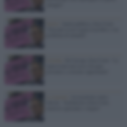
spiaggia"
Diritti /
Sanità pubblica, Don Ciotti:
"Non può essere legata al profitto, è un
problema di umanità"
Critiche /
Dl Caivano, Don Ciotti: "La
repressione non serve, bisogna
prevenire e costruire opportunità"
Le reazioni /
Associazioni contro
Salvini: "Solidarietà a Don Ciotti,
ministro ignorante e volgare"