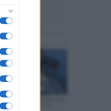
me notizie
ervista /
Marco Croatti e la Flottilla per
 le nostre vele gonfie grazie alla
vazione popolare