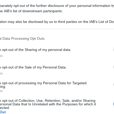
rately opt-out of the further disclosure of your personal information by
he IAB’s list of downstream participants.
tion may also be disclosed by us to third parties on the IAB’s List of 
 that may further disclose it to other third parties.
 that this website/app uses one or more Google services and may gath
l Data Processing Opt Outs
including but not limited to your visit or usage behaviour. You may click 
 to Google and its third-party tags to use your data for below specifi
o opt-out of the Sharing of my personal data.
ogle consent section.
In
 a membro del Comitato Tecnico Scientifico,
 critiche a causa di alcune sue dichiarazioni dei
o opt-out of the Sale of my Personal Data.
In
o di start up, aveva elaborato un grafico
e potuto prevedere l’andamento della curva. I
to opt-out of processing my Personal Data for Targeted
ing.
pesso errati, specie quello – clamoroso – che
In
tro la fine di febbraio.
o opt-out of Collection, Use, Retention, Sale, and/or Sharing
ersonal Data that Is Unrelated with the Purposes for which it
o nemmeno 24 ore, Gerli si è dimesso dal nuovo
lected.
Out