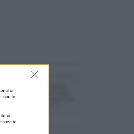
i anche
La barzelletta continua,
sonal or
Eugenio Gaudio si è già
ection to
dimesso: "Mia moglie non
vuole trasferirsi a
Catanzaro"
nterest-
closed to