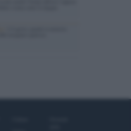
assalto mentre Trump rafforza i rapporti
abat e trama contro la Spagna
ta /
L'8 agosto, quando la memoria
bbe insegnarci qualcosa
Culture
Giornale
dello