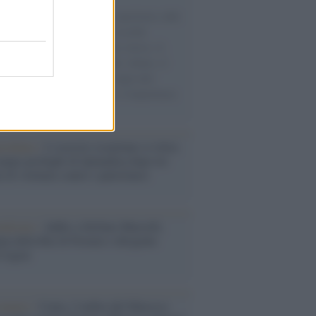
natore M5S racconta la sua esperienza sulle
e cariche di aiuti umanitari assalite
sercito israeliano. Una guerra atroce, il
ivo di disumanizzazione delle vittime, il
ismo del governo italiano e degli altri
ei, il ritorno al colonialismo. L'importanza
ovimenti.
iordania /
L’esercito israeliano si ritira
ampo profughi di Qalandiya dopo tre
i di violenze contro i palestinesi
nalismo /
Addio a Stefano Marcelli,
na della Rai di Firenze e dirigente
Usigrai
enario /
Ceuta, l’ombra del Marocco