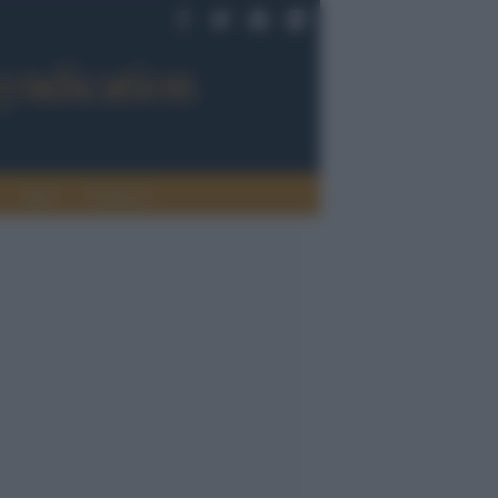
Sport
Tendenze