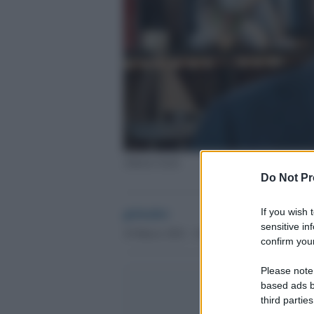
Alberto Gerli
Do Not Pr
globalist
If you wish 
sensitive in
18 Marzo 2021 - 16.46
confirm your
Please note
based ads b
third parties