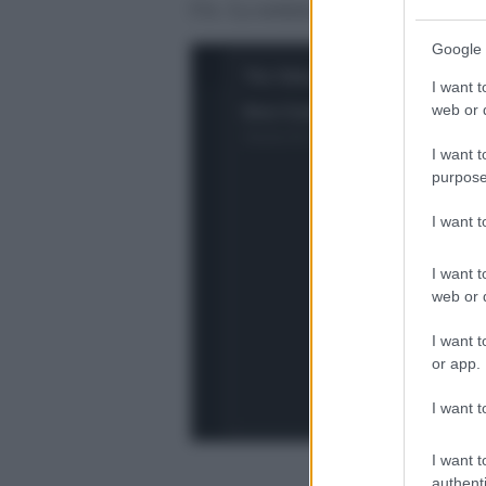
Cts. La notizia è stata diffusa dal
Google 
I want t
web or d
I want t
purpose
I want 
I want t
web or d
I want t
or app.
I want t
I want t
authenti