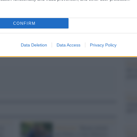
Il Se
barch
pp
dall'e
CONFIRM
tentat
servil
europ
Data Deletion
Data Access
Privacy Policy
dei m
Cisg
dal c
giorn
Gior
colon
dell'
in
Mottarone /
Buone notizie
Lo sc
ro
per Eitan: è stato dimesso