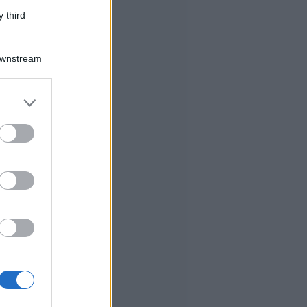
 third
Downstream
er and store
to grant or
ed purposes