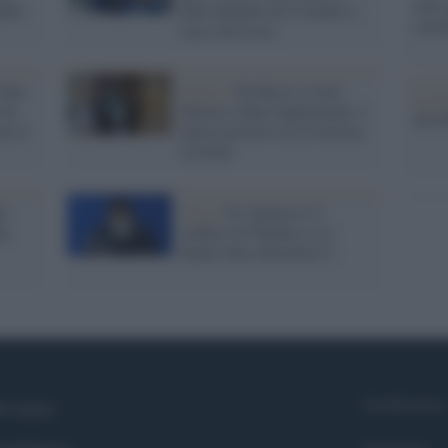
sull’
dale
dall'ospedale ed è tornato a
con R
casa con la zia
 San
Calcio /
De Rossi è stato
La da
 da
dimesso dallo Spallanzani: è
dovre
re il
ancora positivo al Covid ma
sta bene
pe
Cina /
Si è dimesso il
he
sindaco di Wuhan (o lo
hanno fatto dimettere?)
Syndication
i siamo