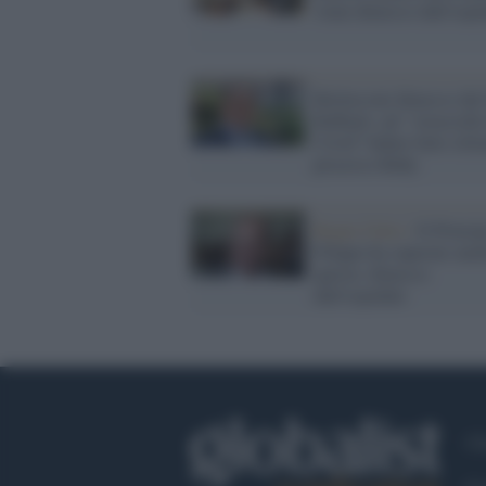
viene dimesso dall'ospe
Berlusconi dimesso dal
Raffaele: gli "strascichi
Covid" hanno fatto slitta
processo Ruby
Regno Unito /
Il Princi
Filippo ha superato anc
questa: dimesso
dall'ospedale
Ch