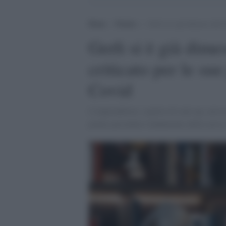
Home
>
Notizie
>
Gerli si è già dimesso dal Ct
Gerli si è già dimes
criticato per le sue
Covid
L'imprenditore, esperto di start up, aveva
potuto prevedere l'andamento della curva. 