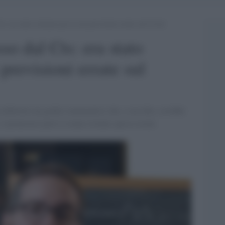
s: era stato criticato per le sue previsioni errate sul Covid
so dal Cts: era stato
 previsioni errate sul
 elaborato un grafico matematico che, a suo dire, avrebbe
I pronostici però si erano rivelati spesso errati.