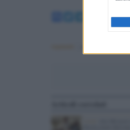
Facebook
Twitter
Telegram
WhatsA
Argomenti:
covid-19
Articoli correlati
Covid /
Altri 868 morti 
Brasile mentre Bolsona