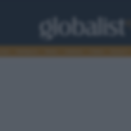
omia
Intelligence
Media
Ambiente
Cultura
Scienza