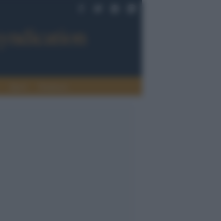
Sport
Tendenze