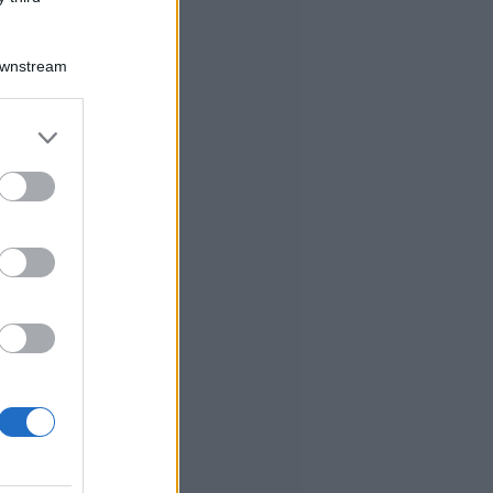
Downstream
er and store
to grant or
ed purposes