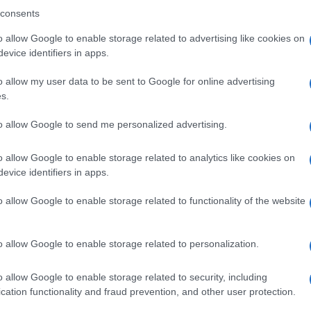
imo weekend di marzo con l’arrivo delle
consents
o allow Google to enable storage related to advertising like cookies on
evice identifiers in apps.
Ulti
o allow my user data to be sent to Google for online advertising
s.
Al centro: bel tempo prevalente. Al sud: sole
to allow Google to send me personalized advertising.
e in pianura, ma sole prevalente. Al centro: cielo
o allow Google to enable storage related to analytics like cookies on
evice identifiers in apps.
o allow Google to enable storage related to functionality of the website
hie in pianura, soleggiato altrove. Al centro:
iche, soleggiato altrove. Al sud: bel tempo.
o allow Google to enable storage related to personalization.
L'int
Gaza:
nto delle temperature, ma bel tempo prevalente.
solle
o allow Google to enable storage related to security, including
cation functionality and fraud prevention, and other user protection.
Il Se