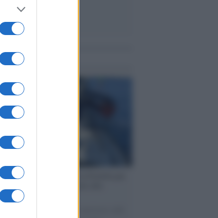
me notizie
ervista /
Marco Croatti e la Flottilla per
 le nostre vele gonfie grazie alla
vazione popolare
natore M5S racconta la sua esperienza sulle