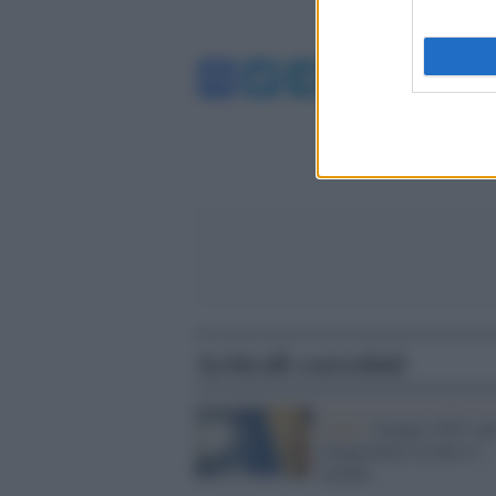
Facebook
Twitter
Telegram
WhatsA
Articoli correlati
I dati /
Giugno 2025, alt
temperature in tutto il
mondo