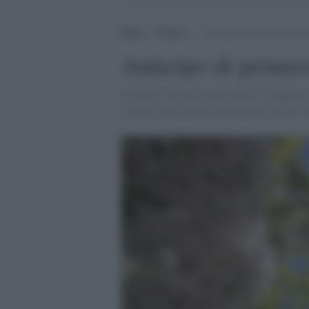
Home
>
Notizie
>
Anticipo di primavera: sole
Anticipo di primav
Il tempo sarà prevalentemente soleggiato 
soltanto da domenica 28 qualche refolo di