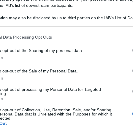
he IAB’s list of downstream participants.
tion may also be disclosed by us to third parties on the IAB’s List of 
 that may further disclose it to other third parties.
 that this website/app uses one or more Google services and may gath
l Data Processing Opt Outs
including but not limited to your visit or usage behaviour. You may click 
nzione di abbandonare il nostro Paese. Subirà
 to Google and its third-party tags to use your data for below specifi
o opt-out of the Sharing of my personal data.
nte ciò continuerà a dispensare la sua
ogle consent section.
In
regioni.
o opt-out of the Sale of my Personal Data.
munica che questa situazione di fatto non
In
0 giorni. Italia a secco, quindi. Il tempo sarà
to opt-out of processing my Personal Data for Targeted
o il Paese con cielo sereno o poco nuvoloso,
ing.
In
olo di aria più fresca in arrivo dai Balcani
losità sulle regioni settentrionali. A tal
o opt-out of Collection, Use, Retention, Sale, and/or Sharing
ersonal Data that Is Unrelated with the Purposes for which it
lected.
o un ridimensionamento riportandosi
Out
o. ll tempo potrebbe subire un cambio di