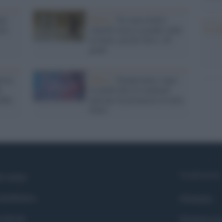
ani
Meteo /
Tra mercoledì e
Il co
erà
venerdì torna il grande caldo
in Italia: picchi oltre i 40
gradi
cora
Meteo /
Temperature sopra
a
la media fino al weekend:
eddo
anticipo di primavera in tutta
Italia
Syndication
i siamo
ntributors
Globalist
cebook
Globalscie