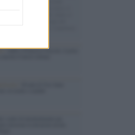
e cariche di aiuti umanitari assalite
sercito israeliano. Una guerra atroce, il
ivo di disumanizzazione delle vittime, il
ismo del governo italiano e degli altri
ei, il ritorno al colonialismo. L'importanza
ovimenti.
tto /
Addio a Francesco Guccini, il poeta
 canzone d’autore italiana
iversario /
90 anni di Yves Saint
nt, tra moda e scandali
é i centri di intrattenimento per
lie investono in attrazioni ad alta
logia