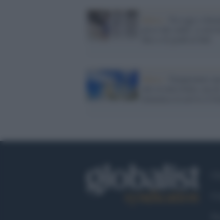
Meteo /
Tra oggi e dom
picco del caldo: si arriv
fino a 42 gradi al Sud
Meteo /
Temperature an
alte in tutta Italia, ma d
domenica in arrivo il fr
Ch
Co
Fa