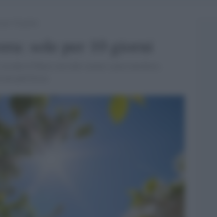
 per 10 giorni
era: sole per 10 giorni
su tutto il Paese con cielo sereno o poco nuvoloso,
 aria più fresca