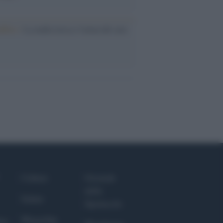
nflitto /
La mafia russa e l'arma del caos
Culture
Giornale
dello
Salute
Spettacolo
Megachip
nce