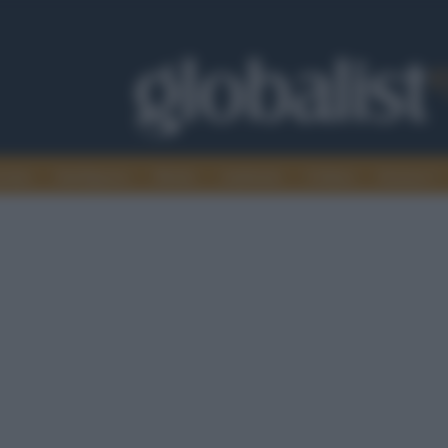
omia
Intelligence
Media
Ambiente
Cultura
Scienza