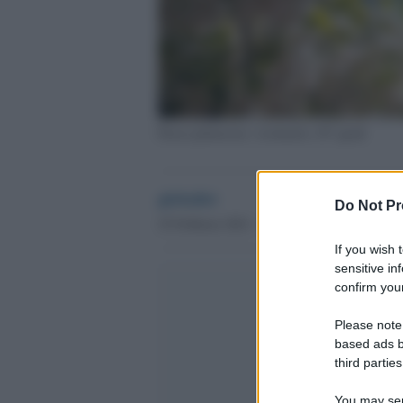
Pazza primavera: weekend a 30° gradi
globalist
Do Not Pr
25 Febbraio 2021 - 18.32
If you wish 
sensitive in
confirm your
Please note
based ads b
third parties
You may sepa