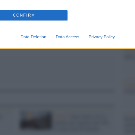
barch
dall'e
tentat
CONFIRM
pp
servil
europ
dei m
Data Deletion
Data Access
Privacy Policy
Il lu
della
L'ann
Laure
e
Clima /
Stati Uniti e Ue si
Perch
alleano per tagliare del 30%
famig
le emissioni di metano
tecno