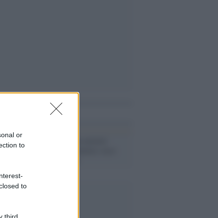
i anche
sonal or
Meteo /
Buone notizie!
ection to
Arriva la primavera: ecco
dove e quando
nterest-
closed to
 third