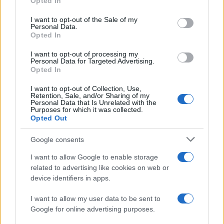
Opted In
Please note that this website/app uses one or more Google
services and may gather and store information including but
I want to opt-out of the Sale of my
Personal Data.
not limited to your visit or usage behaviour. You may click to
Opted In
grant or deny consent to Google and its third-party tags to
use your data for below specified purposes in below Google
I want to opt-out of processing my
consent section.
Personal Data for Targeted Advertising.
Opted In
I want to opt-out of Collection, Use,
Retention, Sale, and/or Sharing of my
Personal Data that Is Unrelated with the
Purposes for which it was collected.
Opted Out
Syndication
Culture
Google consents
Salute
Globalist
I want to allow Google to enable storage
related to advertising like cookies on web or
Megachip
Globalscience
device identifiers in apps.
GiULia
Globalsport
I want to allow my user data to be sent to
Google for online advertising purposes.
Prima Pagina