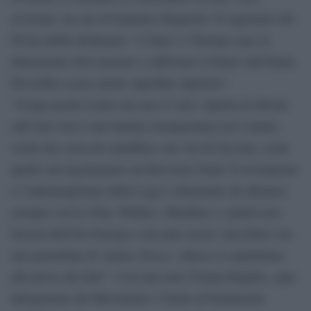
avversari, tra cui ovviamente Zingaretti. Il segretario del
Pd ha infatti dichiarato: “L’Euro e l’Europa sono la
dimensione dove pensare e rafforzare il futuro dell’Italia.
Dovrebbe essere anche superfluo ripeterlo”.
“Il lupo perde il pelo ma non il vizio. Quella di Salvini
sull’euro non è una battuta estemporanea ma l’amara
verità che cerca di camuffare con voti di facciata, come
quello sul regolamento sul Recovery Fund. Il sovranismo
e l’antieuropeismo della Lega è alimentato da alleanze
europee con Le Pen, Wilders, Meuthen e i partiti neo-
fascisti dell’Est Europa e non può essere cancellato con
una pennellata di vernice fresca. Adesso lo aspettiamo
alla prova dei fatti”. Così una nota Tiziana Beghin, capo
delegazione del Movimento 5 Stelle al Parlamento