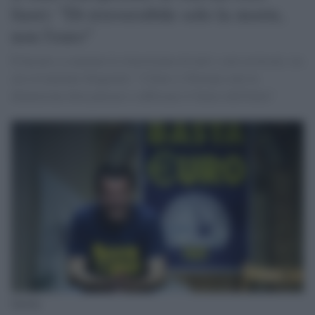
fuori: "Di irreversibile solo la morte,
non l'euro"
È bastato a scatenare le rimostranze di tutti i suoi avversari, tra
cui ovviamente Zingaretti: "L'Euro e l'Europa sono la
dimensione dove pensare e rafforzare il futuro dell'Italia"
Salvini