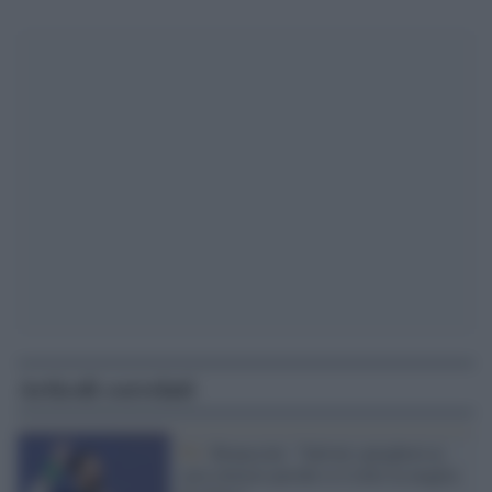
Articoli correlati
Pd /
Bonaccini: "Salvini spiegherà ai
suoi elettori perché si è tolto la maglia