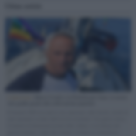
Ultime notizie
L'intervista /
Marco Croatti e la Flottilla per Gaza: le nostre
vele gonfie grazie alla sollevazione popolare
Il Senatore M5S racconta la sua esperienza sulle barche cariche di
aiuti umanitari assalite dall'esercito israeliano. Una guerra atroce,
il tentativo di disumanizzazione delle vittime, il servilismo del
governo italiano e degli altri europei, il ritorno al colonialismo.