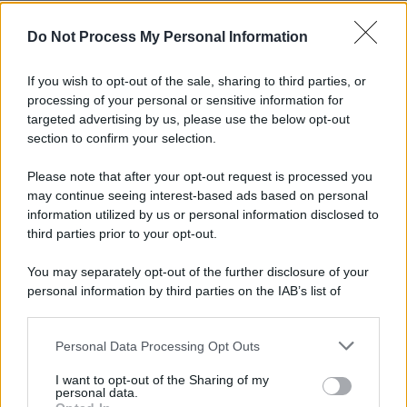
L'importanza dei movimenti.
Do Not Process My Personal Information
Musica /
Al maestro Francesco Guccini
If you wish to opt-out of the sale, sharing to third parties, or
processing of your personal or sensitive information for
targeted advertising by us, please use the below opt-out
section to confirm your selection.
Il ricordo /
Quando Guccini raccontava le "Cronache
epafaniche": l'intervista all'artista che si definiva un
Please note that after your opt-out request is processed you
'narratore'
may continue seeing interest-based ads based on personal
information utilized by us or personal information disclosed to
third parties prior to your opt-out.
Lo studio /
Disinformazione russa e destra: anche la
You may separately opt-out of the further disclosure of your
macchina propagandistica di Putin dietro la crisi di Ceuta
personal information by third parties on the IAB’s list of
downstream participants.
Personal Data Processing Opt Outs
This information may also be disclosed by us to third parties
Tendenze /
Sale il numero degli acquisti online in Europa e
on the IAB’s List of Downstream Participants that may further
I want to opt-out of the Sharing of my
aumentano le vendite di articoli second hand
disclose it to other third parties.
personal data.