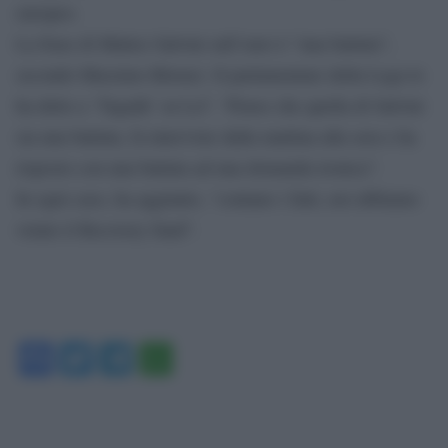
europeo.
La frase di Matteo Salvini sull’euro è “una battuta”,
secondo Massimo Bitonci. Il parlamentare della Lega lo
ha detto a ‘Tagadà’ su La7. “Penso che quella di Salvini
sia una battuta, fa interviste dalla mattina alla sera e ha
risposto con una battuta ad una domanda ironica”.
In ogni caso, ha aggiunto, “contano i fatti, noi abbiamo
votato il Recovery fund”.
Facebook
Twitter
Telegram
WhatsApp