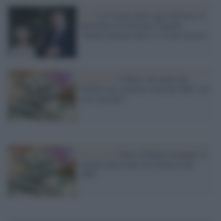
Ue /
La Croazia entra oggi nell'euro. Il
benvenuto di Christine Lagarde:
"Hanno lavorato duro e ci sono riusciti"
Economia /
L'Euro vale meno del
Dollaro per la prima volta dal 2002, ora
cosa succede?
Economia /
Euro e Dollaro in parità, la
moneta unica mai così in basso dal
2002