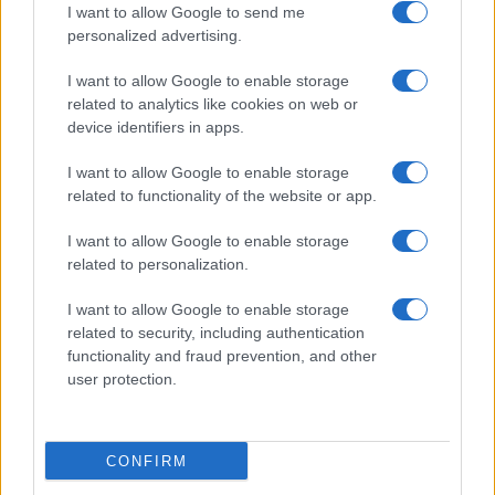
I want to allow Google to send me
personalized advertising.
Giornale dello
Chi siamo
I want to allow Google to enable storage
Spettacolo
related to analytics like cookies on web or
Contributors
device identifiers in apps.
Wondernet
Facebook
I want to allow Google to enable storage
Giuliana Sgrena
related to functionality of the website or app.
Twitter
I want to allow Google to enable storage
Google News
related to personalization.
Mastodon
I want to allow Google to enable storage
related to security, including authentication
Cookie Policy
functionality and fraud prevention, and other
user protection.
Preferenze Privacy
CONFIRM