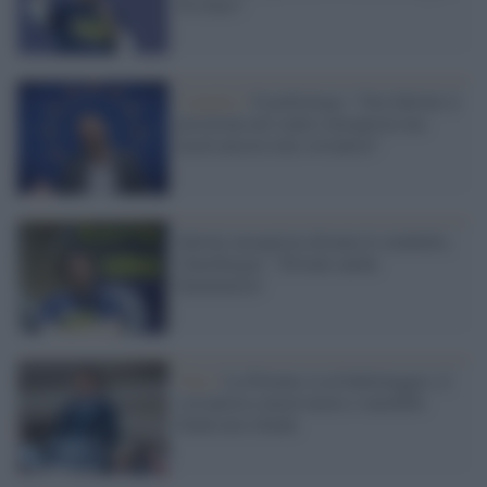
No Euro"
L'analisi /
Il politologo: "Ora Salvini si
posiziona nel centro europeista ma
userà ancora toni sovranisti"
Salvini europeista diventa lo zimbello,
Unterberger: "Diventi anche
femminista"
Voto /
La Polonia va al ballottaggio, il
sovranista conservatore e omofobo
Duda non sfonda