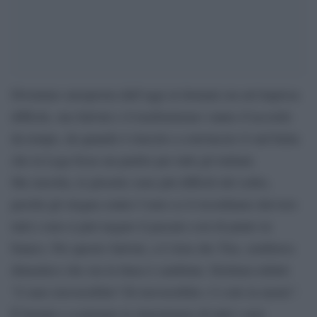
Diventare europeista dall’oggi al domani era un’impresa
difficile, ma Salvini e il trasformismo vanno d’accordo
da tempo, da quando è riuscito a convincere il sud Italia
che la Lega fosse un partito per tutti gli italiani.
Ma stavolta, le piroette sono più difficili del solito,
perché gli slogan contro l’euro ce li ricordiamo davvero
tutti e non si può negare il passato così di punto in
bianco. Per questo Salvini, a L’Aria che Tira, sembrava
dimentico che ora la linea è cambiata. Dichiara infatti:
“L’euro irreversibile? Di irreversibile c’è solo la morte”.
È bastato a scatenare le rimostranze di tutti i suoi