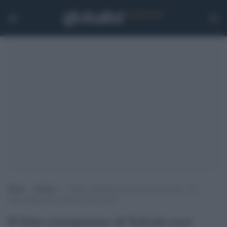
Home
>
Notizie
>
Il finto-europeismo di Salvini esce fuori: “Di
irreversibile solo la morte, non l’euro”
Il finto-europeismo di Salvini esce