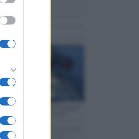
me notizie
ervista /
Marco Croatti e la Flottilla per
 le nostre vele gonfie grazie alla
vazione popolare
natore M5S racconta la sua esperienza sulle
e cariche di aiuti umanitari assalite