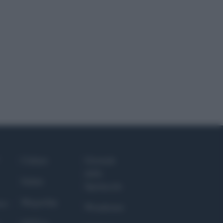
Culture
Giornale
dello
Salute
Spettacolo
Megachip
nce
Wondernet
GiULia