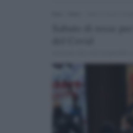
Home
>
Notizie
>
Sabato di resse per lo shop
Sabato di resse per
del Covid
Ancora una volta i soliti irresponsabili e 