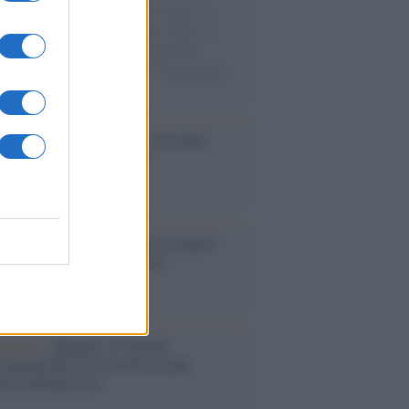
sercito israeliano. Una guerra atroce, il
ivo di disumanizzazione delle vittime, il
ismo del governo italiano e degli altri
ei, il ritorno al colonialismo. L'importanza
ovimenti.
Aviv /
La “vittoria totale” di Israele
fica una guerra senza fine
elo /
La vita si intreccia con le paure
il giorno succede alla notte
operta /
Oplontis, le vittime
eruzione del Vesuvio furono più
rose del previsto