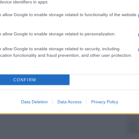
evice identifiers in apps.
dall'e
omandazioni inascoltate mie e a livello
tentat
o allow Google to enable storage related to functionality of the website
mo i grandi magazzini pieni, i negozi che
servil
europ
i acquisti”.
dei m
o allow Google to enable storage related to personalization.
–
Nel frattempo, a Torino debuttano i vigilantes
Tel 
o allow Google to enable storage related to security, including
iche per la folla del primo weekend di negozi
signi
cation functionality and fraud prevention, and other user protection.
i negozi del centro sono corsi ai ripari, su
le per l’Ordine pubblico e la Sicurezza,
ontrollo del flusso dei clienti.
CONFIRM
Vang
come 
Data Deletion
Data Access
Privacy Policy
La sc
dell’
nume
pp