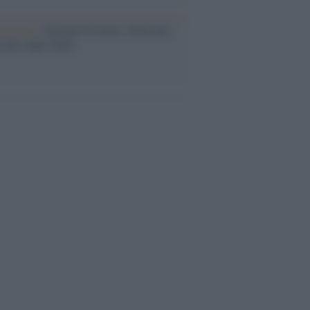
dagliere /
Europei di nuoto: Pellecani
 una super Italia