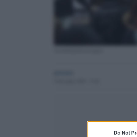
Assembramenti nei negozi
globalist
5 Dicembre 2020 - 17.04
Do Not Pr