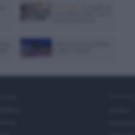
 le
Coronavirus /
Ci attende uno
strano Black Friday: ecco le
proposte anti-Covid
riday,
Allarme terrorismo, Natale
gate'
di paura a Pechino
Syndication
i siamo
ntributors
Globalist
cebook
Globalscie
itter