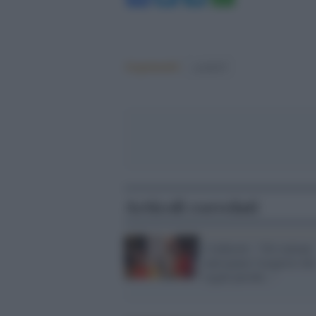
Argomenti:
covid-19
Articoli correlati
Coldiretti: "Gli italiani
anticipano l'acquisto dei
regali perché..."