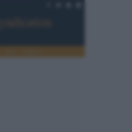
Sport
Tendenze