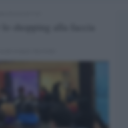
ping alla faccia del Covid
 lo shopping alla faccia
assalto ai negozi. Zaia irritato