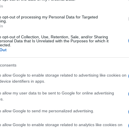
agi al giorno.
In
to opt-out of processing my Personal Data for Targeted
à”-
Non nasconde le sue preoccupazioni per
ing.
In
a agli acquisti il governatore del Veneto, Luca
Ulti
no fiumi umani che si dirigono verso i centri
o opt-out of Collection, Use, Retention, Sale, and/or Sharing
ersonal Data that Is Unrelated with the Purposes for which it
lected.
possiamo teleguidare le persone perché, anche se
Out
un fatto assolutamente negativissimo. Più che
ossiamo fare”.
consents
o allow Google to enable storage related to advertising like cookies on
 capito la situazione in cui ci troviamo”
–
evice identifiers in apps.
 ad ordinanze per continuare a intervenire
o allow my user data to be sent to Google for online advertising
 -, vuol dire che qualcosa non funziona. Forse
L'int
s.
Gaza:
on ha capito quali siano le condizioni nelle
solle
to allow Google to send me personalized advertising.
nonostante gli appelli, chi si mette in coda per
Il Se
 è disposto a farlo, pensando che non sia un
o allow Google to enable storage related to analytics like cookies on
barch