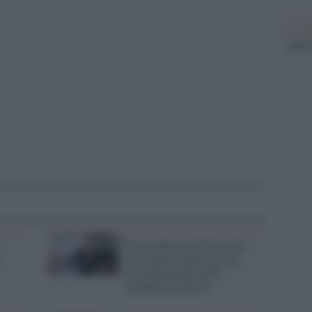
Il me
guida
Il presidente del Piemonte
Cirio preoccupato per gli
assembramenti dello
shopping natalizio