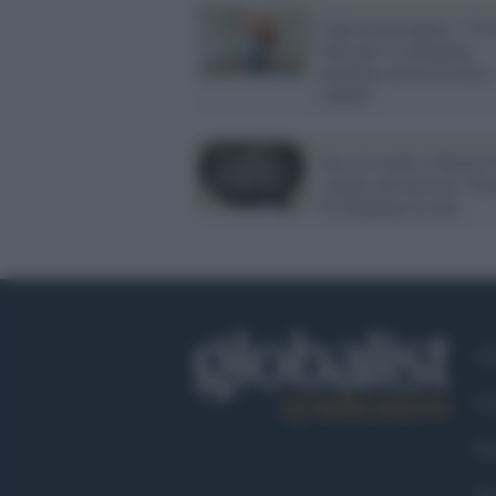
Galli preoccupato: "Con
folle per lo shopping
natalizio arriva la terza
ondata"
Sta arrivando il Black F
sempre più persone 'dro
di shopping on line
Ch
Co
Fa
Tw