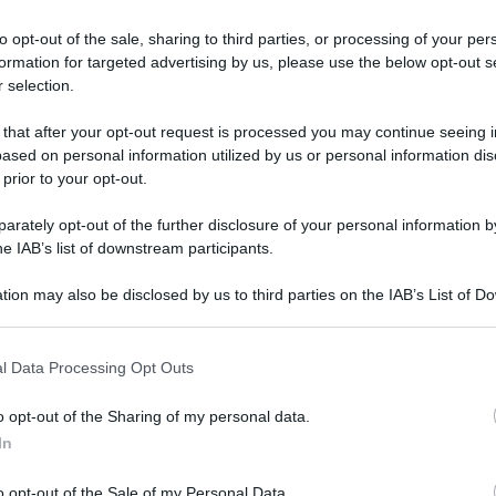
to opt-out of the sale, sharing to third parties, or processing of your per
formation for targeted advertising by us, please use the below opt-out s
 selection.
 that after your opt-out request is processed you may continue seeing i
ased on personal information utilized by us or personal information dis
abile, da Nord a Sud le vie del centro delle
 prior to your opt-out.
rsi di persone in questo primo sabato di dicembre
rately opt-out of the further disclosure of your personal information by
he IAB’s list of downstream participants.
tion may also be disclosed by us to third parties on the IAB’s List of 
ento delle misure per contenere la pandemia di
 that may further disclose it to other third parties.
zi.
 that this website/app uses one or more Google services and may gath
l Data Processing Opt Outs
including but not limited to your visit or usage behaviour. You may click 
rezza all’interno delle attività commerciali si
 to Google and its third-party tags to use your data for below specifi
o opt-out of the Sharing of my personal data.
on conseguenti assembramenti all’esterno.
ogle consent section.
In
é molti sembrano ancora non aver capito che ci
o opt-out of the Sale of my Personal Data.