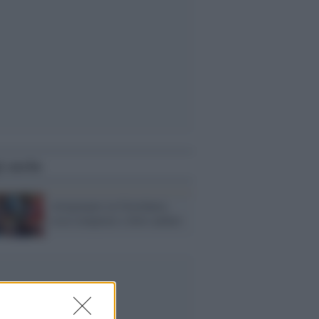
i anche
Artigianato in Giordania:
cosa comprare e dove andare