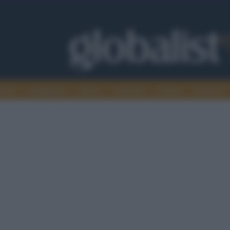
omia
Intelligence
Media
Ambiente
Cultura
Scienza