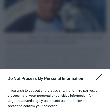
L'intervista /
Marco Croatti e la Flottilla per Gaza: le nostre
vele gonfie grazie alla sollevazione popolare
Il Senatore M5S racconta la sua esperienza sulle barche cariche di
aiuti umanitari assalite dall'esercito israeliano. Una guerra atroce,
il tentativo di disumanizzazione delle vittime, il servilismo del
governo italiano e degli altri europei, il ritorno al colonialismo.
L'importanza dei movimenti.
Do Not Process My Personal Information
Palestina /
Il Board of Peace di Trump assegna il primo
contratto per un rudimentale avamposto militare a Gaza
If you wish to opt-out of the sale, sharing to third parties, or
processing of your personal or sensitive information for
targeted advertising by us, please use the below opt-out
section to confirm your selection.