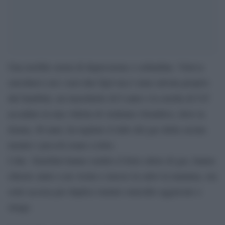
Una terrible storia di depressione e solitudine. Voleva
suicidarsi con i suoi due figli ma è stata salvata proprio
dai bambini, un maschietto di 6 anni e la sorella di 8 E’
accaduto in una villetta di Ardenno (Sondrio), dove la
donna, 46 anni, ha tagliato il tubo del gas della cucina
mentre i piccoli erano a letto.
I due fratellini hanno sentito il forte odore di gas, hanno
chiesto aiuto a un vicino e messo in salvo la mamma, ora
sotto accusa per duplice tentato omicidio aggravato e
strage.