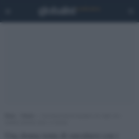
Home
>
Notizie
>
Una donna tenta di suicidarsi con i figli: ma i
bambini chiedono aiuto e si salvano
Una donna tenta di suicidarsi con i