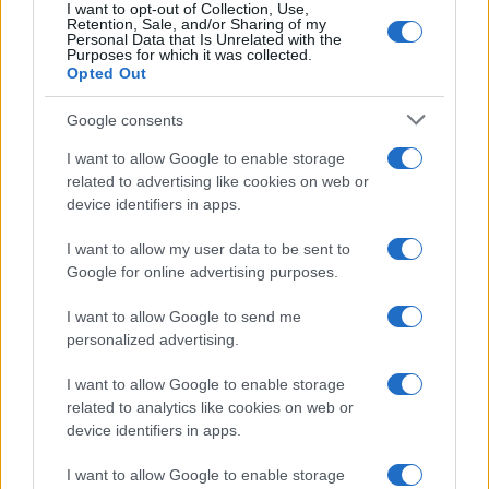
I want to opt-out of Collection, Use,
Retention, Sale, and/or Sharing of my
Personal Data that Is Unrelated with the
Purposes for which it was collected.
Opted Out
Syndication
Culture
Google consents
Salute
Globalist
I want to allow Google to enable storage
related to advertising like cookies on web or
Megachip
Globalscience
device identifiers in apps.
GiULia
Globalsport
I want to allow my user data to be sent to
Google for online advertising purposes.
Prima Pagina
I want to allow Google to send me
personalized advertising.
Giornale dello
Chi siamo
I want to allow Google to enable storage
Spettacolo
related to analytics like cookies on web or
Contributors
device identifiers in apps.
Wondernet
Facebook
I want to allow Google to enable storage