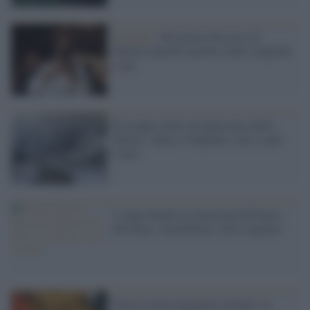
Governo /
Nel primo discorso di
Salvini ministro parole contro migranti
e gay
Fa troppo caldo sul ghiacciaio dello
Stelvio: chiuso l'impianto, non si può
sciare
L'Anpi chiede la rimozione del busto
del Duce, la prefettura: tutto regolare
Sesso con un ragazzino in hotel: ex