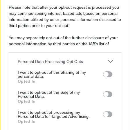
L'evento /
La Sila diventa un palcoscenico naturale: nasce “A
Farla Amare Comincia Tu – Opera Sila”
Please note that after your opt-out request is processed you
may continue seeing interest-based ads based on personal
information utilized by us or personal information disclosed to
third parties prior to your opt-out.
Il ricordo /
Le radici di Francesco Guccini
You may separately opt-out of the further disclosure of your
personal information by third parties on the IAB’s list of
downstream participants.
Personal Data Processing Opt Outs
This information may also be disclosed by us to third parties
L'anniversario /
90 anni di Yves Saint Laurent, tra moda e
on the IAB’s List of Downstream Participants that may further
I want to opt-out of the Sharing of my
scandali
disclose it to other third parties.
personal data.
Opted In
Please note that this website/app uses one or more Google
services and may gather and store information including but
I want to opt-out of the Sale of my
Personal Data.
not limited to your visit or usage behaviour. You may click to
Opted In
grant or deny consent to Google and its third-party tags to
use your data for below specified purposes in below Google
I want to opt-out of processing my
consent section.
Personal Data for Targeted Advertising.
Opted In