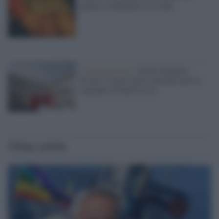
giudice condannato a tre anni
L'inaugurazione /
Cuneo inaugura
Esseci: il nuovo polo culturale nell’ex
ospedale di Santa Croce
Ultime notizie