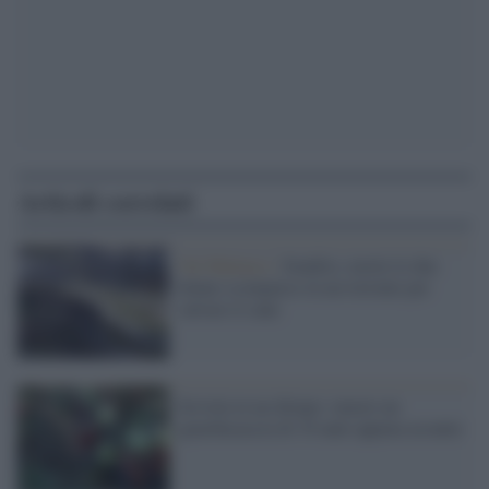
Articoli correlati
Val Malenco /
Sondrio, morte le due
donne scomparse in un torrente per
salvare il cane
Scivola in un dirupo: muore un
guardiacaccia di 18 anni appena assunto