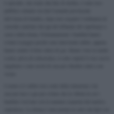
L’episodio, che risale alla fine di ottobre, è stato reso
pubblico soltanto ora dal Comando provinciale
dell’Arma di Sondrio, dopo aver eseguito l’ordinanza di
custodia cautelare del gip del tribunale del capoluogo a
carico della donna. Fortunatamente i bambini hanno
evitato il peggio perché sono intervenuti subito, appena
hanno sentito il forte odore di gas. Hanno visto la madre
a terra, priva di conoscenza, si sono coperti il viso con le
magliette e sono usciti di casa per chiedere aiuto a un
vicino.
L’uomo si è subito reso conto della situazione e ha
staccato luce e gas per evitare che la villetta in cui i
bambini vivevano con la mamma (separata dal marito),
esplodesse. La donna è stata portata in salvo dai figli con