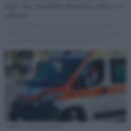
figli: ma i bambini chiedono aiuto e si
salvano
I due fratellini hanno sentito il forte odore di gas, hanno
chiesto aiuto a un vicino e messo in salvo la mamma, ora sotto
accusa per duplice tentato omicidio aggravato e strage.
Ambulanza -immagine d'archivio