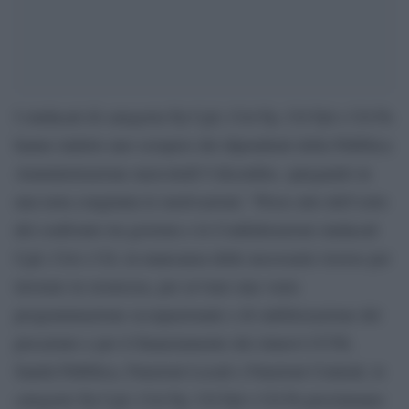
I sindacati di categoria Fp Cgil, Cisl Fp, Uil Fpl e Uil Pa
hanno indetto uno sciopero dei dipendenti della Pubblica
Amministrazione mercoledì 9 dicembre, spiegando in
una nota congiunta le motivazioni: “Preso atto dell’esito
del confronto tra governo e le Confederazioni sindacali
Cgil, Cisl e Uil, in mancanza delle necessarie risorse per
lavorare in sicurezza, per avviare una vasta
programmazione occupazionale e di stabilizzazione del
precariato e per il finanziamento dei rinnovi CCNL
Sanità Pubblica, Funzioni Locali e Funzioni Centrali, le
categorie Fp Cgil, Cisl Fp, Uil Fpl e Uil Pa proclamano