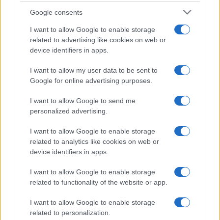
Syndication
Culture
Google consents
Salute
Globalist
I want to allow Google to enable storage
related to advertising like cookies on web or
Megachip
Globalscience
device identifiers in apps.
GiULia
Globalsport
I want to allow my user data to be sent to
Google for online advertising purposes.
Prima Pagina
I want to allow Google to send me
personalized advertising.
Giornale dello
Chi siamo
I want to allow Google to enable storage
Spettacolo
related to analytics like cookies on web or
Contributors
device identifiers in apps.
Wondernet
Facebook
I want to allow Google to enable storage
Giuliana Sgrena
related to functionality of the website or app.
Twitter
I want to allow Google to enable storage
Google News
related to personalization.