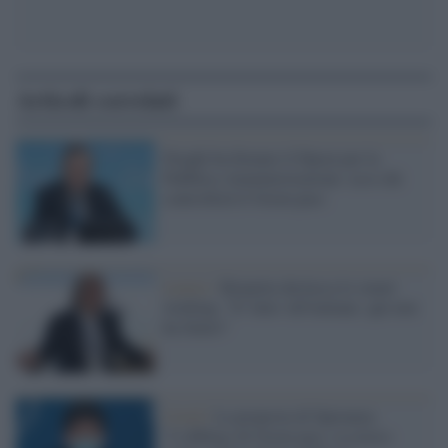
Articoli correlati
Draghi ha firmato il Dpcm per la
Pubblica Amministrazione: ecco chi
controllerà il Green pass
Lavoro /
Brunetta declassa lo smart
working: "E' fatto 'all'italiana', qui non
ha futuro"
Covid /
La proposta di Speranza:
"L'obbligo di Green pass va esteso