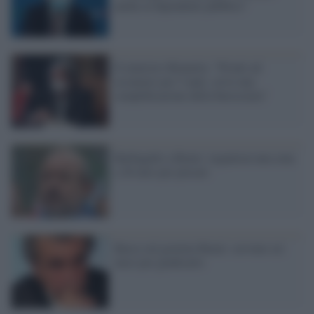
anche ai dipendenti pubblici"
Il ministro Brunetta: "Pronti ad
assumere per 5 anni, serve una
semplificazione della burocrazia"
Barbagallo a Renzi: organizza una cena
a 20 euro per precari
Barca sul governo Renzi: servono sei
mesi per giudicarlo