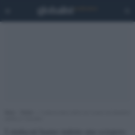
Home
>
Notizie
>
I sindacati hanno indetto uno sciopero dei dipendenti
pubblici il 9 dicembre
I sindacati hanno indetto uno sciopero