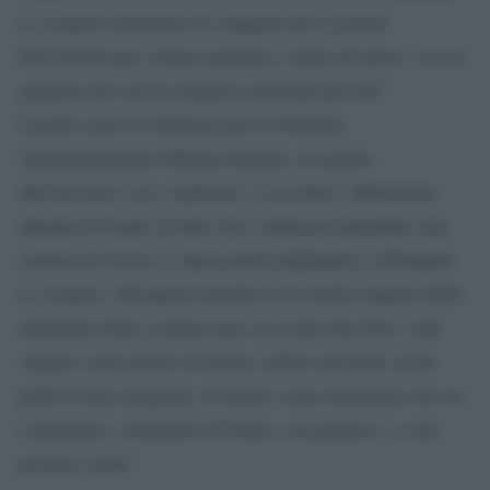
lo sciopero nazionale di comparto per il giorno
09/12/2020 per l’intera giornata o turno di lavoro, con la
garanzia dei servizi minimi essenziali previsti”.
Lunedì scorso la Ministra per la Pubblica
Amministrazione Fabiana Dadone, al seguito
dell’incontro con i sindacati, si era detta “abbastanza
attonita di fronte al fatto che i sindacati lamentino una
carenza di risorse e siano pronti addirittura a dichiarare
lo sciopero. Ma questo perché io ho molto rispetto dello
strumento dello sciopero per cui credo che forse vada
vantato come diritto di fronte a delle necessità, di un
grido di una categoria, di fronte a una situazione che sia
complicata e straziante di fronte a un palazzo e a una
governo sordo”.