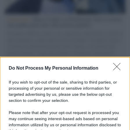
L'intervista /
Marco Croatti e la Flottilla per Gaza: le nostre
vele gonfie grazie alla sollevazione popolare
Il Senatore M5S racconta la sua esperienza sulle barche cariche di
aiuti umanitari assalite dall'esercito israeliano. Una guerra atroce,
il tentativo di disumanizzazione delle vittime, il servilismo del
governo italiano e degli altri europei, il ritorno al colonialismo.
L'importanza dei movimenti.
Do Not Process My Personal Information
Il ricordo /
Il nostro incontro con Francesco Guccini
If you wish to opt-out of the sale, sharing to third parties, or
processing of your personal or sensitive information for
targeted advertising by us, please use the below opt-out
section to confirm your selection.
Perché il mercato dell'usato sta cambiando il valore delle
automobili
Please note that after your opt-out request is processed you
may continue seeing interest-based ads based on personal
information utilized by us or personal information disclosed to