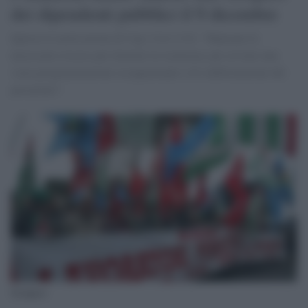
dei dipendenti pubblici il 9 dicembre
Queste le motivazioni di Cigl, Cisl e Uil: "Mancano le
necessarie risorse per lavorare in sicurezza, per avviare una
vasta programmazione occupazionale e di stabilizzazione del
precariato".
Sciopero