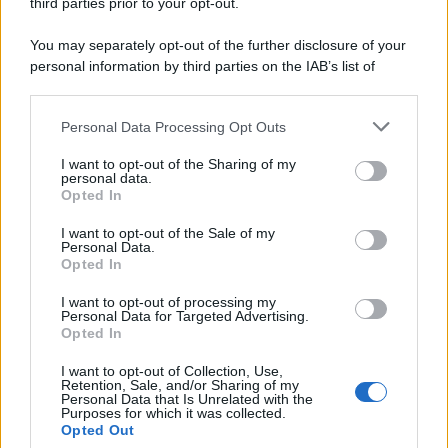
third parties prior to your opt-out.
Il lutto /
Addio a Francesco Guccini, il poeta della canzone
You may separately opt-out of the further disclosure of your
d’autore italiana
personal information by third parties on the IAB’s list of
downstream participants.
Personal Data Processing Opt Outs
This information may also be disclosed by us to third parties
L'anniversario /
90 anni di Yves Saint Laurent, tra moda e
on the IAB’s List of Downstream Participants that may further
I want to opt-out of the Sharing of my
scandali
disclose it to other third parties.
personal data.
Opted In
Please note that this website/app uses one or more Google
services and may gather and store information including but
I want to opt-out of the Sale of my
Personal Data.
not limited to your visit or usage behaviour. You may click to
Opted In
grant or deny consent to Google and its third-party tags to
use your data for below specified purposes in below Google
I want to opt-out of processing my
consent section.
Personal Data for Targeted Advertising.
Opted In
I want to opt-out of Collection, Use,
Retention, Sale, and/or Sharing of my
Personal Data that Is Unrelated with the
Purposes for which it was collected.
Opted Out