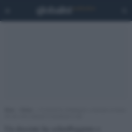
Home
>
Notizie
>
Un docente ha schiaffeggiato e strattonato un alunno
che non voleva indossare la mascherina in aula
Un docente ha schiaffeggiato e