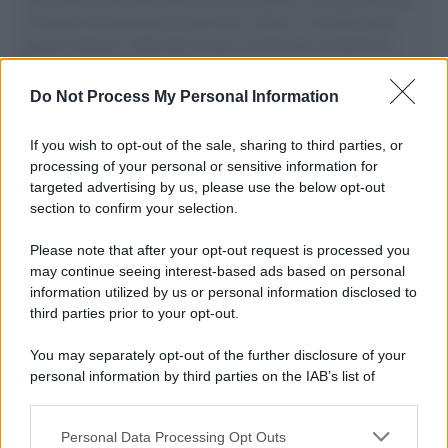
il tentativo di disumanizzazione delle vittime, il servilismo del
governo italiano e degli altri europei, il ritorno al colonialismo.
L'importanza dei movimenti.
Do Not Process My Personal Information
Il ricordo /
Le radici di Francesco Guccini
If you wish to opt-out of the sale, sharing to third parties, or
processing of your personal or sensitive information for
targeted advertising by us, please use the below opt-out
section to confirm your selection.
L'anniversario /
90 anni di Yves Saint Laurent, tra moda e
scandali
Please note that after your opt-out request is processed you
may continue seeing interest-based ads based on personal
information utilized by us or personal information disclosed to
third parties prior to your opt-out.
Il ricordo /
Il nostro incontro con Francesco Guccini
You may separately opt-out of the further disclosure of your
personal information by third parties on the IAB’s list of
downstream participants.
Personal Data Processing Opt Outs
This information may also be disclosed by us to third parties