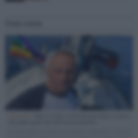
Ultime notizie
L'intervista /
Marco Croatti e la Flottilla per Gaza: le nostre
vele gonfie grazie alla sollevazione popolare
Il Senatore M5S racconta la sua esperienza sulle barche cariche di
aiuti umanitari assalite dall'esercito israeliano. Una guerra atroce,