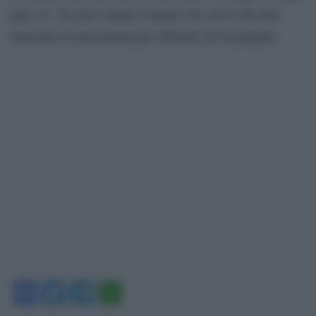
pure io”, ha però colpito l’alunno che aveva alla fine
indossato la mascherina per obbedire all’insegnante.
Facebook
Twitter
Telegram
WhatsApp