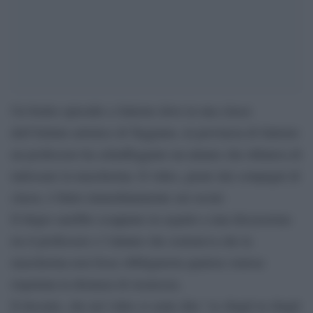
Un brutto episodio a Salerno dove in una classe
dell’Istituto artistico di Teggiano, in provincia di Salerno
un professore ha schiaffeggiato un alunno che rifiutava di
indossare la mascherina. Il video, girato dai compagni di
classe, è finito immediatamente sui social.
Il litigio sarebbe scoppiato in seguito a una discussione
tra il professore e l’alunno che sosteneva che la
mascherina non fosse obbligatoria qualora venisse
rispettata la distanza di sicurezza.
Il docente, che nel video si sente dire “se sbagli tu sbagli