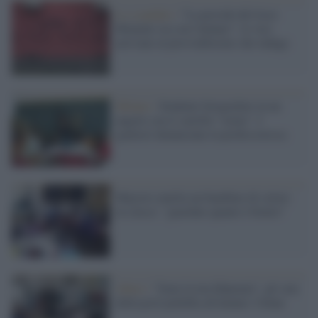
Lo scandalo /
"La preside del liceo
Montale sta con l'alunno": le voci
arrivano al provveditorato che indaga
Milano /
Studente fotografato in un
angolo con il cartello "asino". I
genitori denunciano la professoressa
Maestro umilia un bambino di colore
in classe: "guardate quanto è brutto"
Abusi /
"Sono la tua fidanzata", gli sms
della prof pedofila all'alunno 13enne