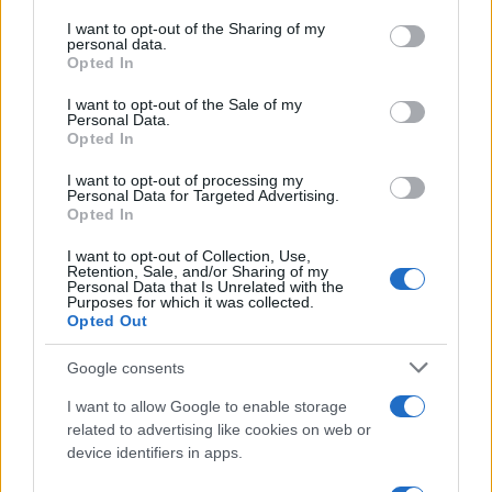
Musica /
Love Sensation, il primo duetto di Madonna e Kylie
on the IAB’s List of Downstream Participants that may further
I want to opt-out of the Sharing of my
Minogue
disclose it to other third parties.
personal data.
Opted In
Please note that this website/app uses one or more Google
services and may gather and store information including but
I want to opt-out of the Sale of my
Personal Data.
not limited to your visit or usage behaviour. You may click to
Opted In
grant or deny consent to Google and its third-party tags to
use your data for below specified purposes in below Google
I want to opt-out of processing my
consent section.
Personal Data for Targeted Advertising.
Opted In
I want to opt-out of Collection, Use,
Retention, Sale, and/or Sharing of my
Personal Data that Is Unrelated with the
Purposes for which it was collected.
Opted Out
Syndication
Culture
Google consents
Salute
Globalist
I want to allow Google to enable storage
related to advertising like cookies on web or
Megachip
Globalscience
device identifiers in apps.