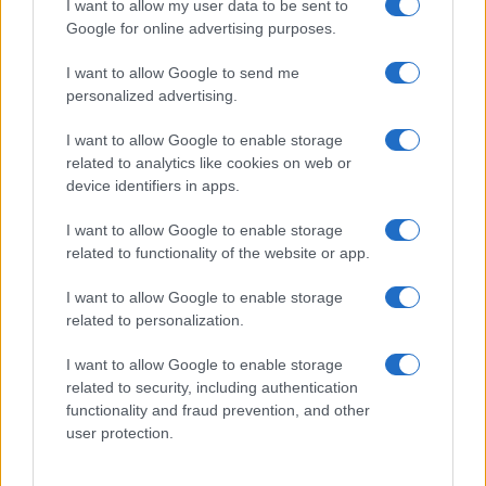
GiULia
Globalsport
I want to allow my user data to be sent to
Google for online advertising purposes.
Prima Pagina
I want to allow Google to send me
personalized advertising.
Giornale dello
Chi siamo
I want to allow Google to enable storage
Spettacolo
related to analytics like cookies on web or
Contributors
device identifiers in apps.
Wondernet
Facebook
I want to allow Google to enable storage
Giuliana Sgrena
related to functionality of the website or app.
Twitter
I want to allow Google to enable storage
Google News
related to personalization.
Mastodon
I want to allow Google to enable storage
related to security, including authentication
Cookie Policy
functionality and fraud prevention, and other
user protection.
Preferenze Privacy