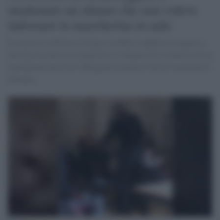
strattonato un alunno che non voleva
indossare la mascherina in aula
È successo a Salerno. Il litigio sarebbe scoppiato in seguito a
una discussione tra il professore e l'alunno che sosteneva che la
mascherina non fosse obbligatoria qualora venisse rispettata la
distanza.