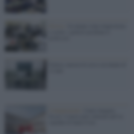
Treviso /
Un alunno viene rimproverato
a scuola: i genitori picchiano il
professore
Francia, maestra fa sesso con alunno di
12 anni
L'inaugurazione /
Cuneo inaugura
Esseci: il nuovo polo culturale nell’ex
ospedale di Santa Croce