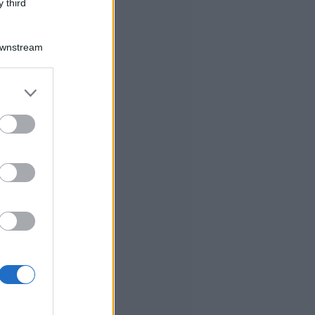
 third
Downstream
er and store
to grant or
ed purposes