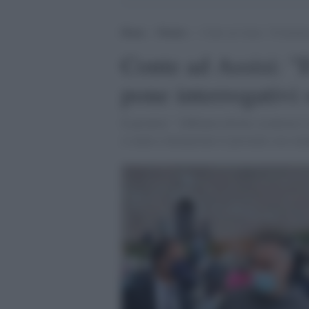
Home
>
Notizie
>
Conte ad Assisi: “Il dramma
Conte ad Assisi: "
pone interrogativi 
Il premier: "Abbiamo dovuto scontrarci c
ci aiuta a interpretare il presente con sem