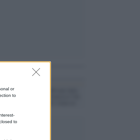
i anche
sonal or
Festa per gli 800 anni dalla
ection to
morte di San Francesco? Sei
senatori ex M5s votano no
nterest-
closed to