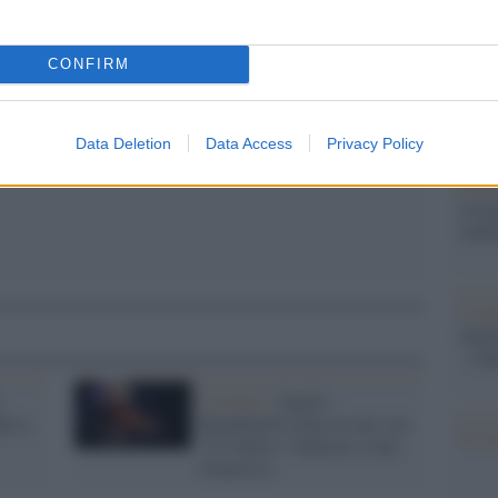
pp
barch
dall'e
tentat
CONFIRM
servil
europ
dei m
Data Deletion
Data Access
Privacy Policy
Pales
asseg
rudi
L'eve
natu
– Ope
L'evento /
Angelo
lia a
Branduardi torna in tour con
Il ri
"Il Cantico" dedicato a San
Francesco