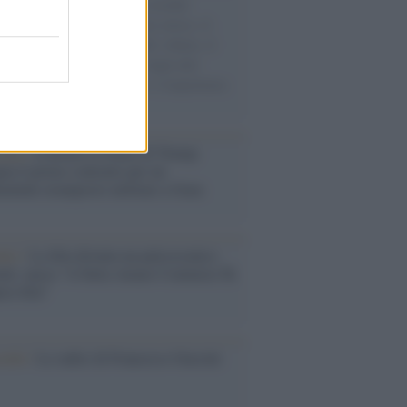
e cariche di aiuti umanitari assalite
sercito israeliano. Una guerra atroce, il
ivo di disumanizzazione delle vittime, il
ismo del governo italiano e degli altri
ei, il ritorno al colonialismo. L'importanza
ovimenti.
tina /
Il Board of Peace di Trump
na il primo contratto per un
mentale avamposto militare a Gaza
nto /
La Sila diventa un palcoscenico
rale: nasce “A Farla Amare Comincia Tu
ra Sila”
cordo /
Le radici di Francesco Guccini