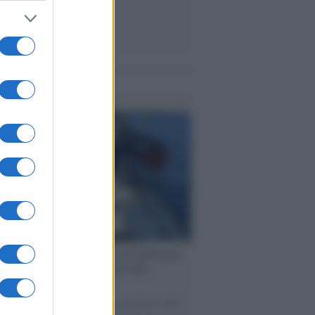
me notizie
ervista /
Marco Croatti e la Flottilla per
 le nostre vele gonfie grazie alla
vazione popolare
natore M5S racconta la sua esperienza sulle