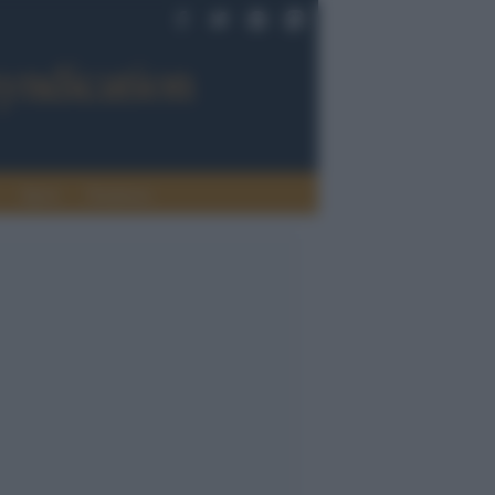
Sport
Tendenze