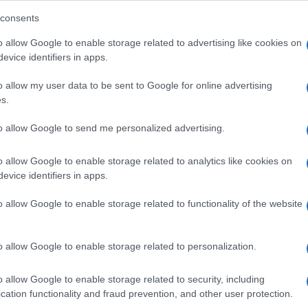
consents
a traiamo, come primo fondamentale
o allow Google to enable storage related to advertising like cookies on
evice identifiers in apps.
iale, di quello che veramente conta, di ciò che,
Ulti
i occhi, è decisivo per l’esistenza”.
o allow my user data to be sent to Google for online advertising
s.
Conte – il messaggio di Francesco appare di
more per la vita semplice, autentica, come
to allow Google to send me personalized advertising.
amiano, cogliamo la chiave per interpretare il
o allow Google to enable storage related to analytics like cookies on
ondi dell’umanità, al di là dell’attenzione al
evice identifiers in apps.
ci ha così distratti da farci smarrire il senso più
o allow Google to enable storage related to functionality of the website
e”.
L'int
o allow Google to enable storage related to personalization.
Gaza:
solle
o allow Google to enable storage related to security, including
cation functionality and fraud prevention, and other user protection.
Il Se