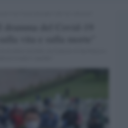
 del Covid-19 pone interrogativi sulla vita e sulla morte”
Il dramma del Covid-19
sulla vita e sulla morte"
on un nemico invisibile, ma il pensiero di San Francesco
plicità evitando il superfluo"