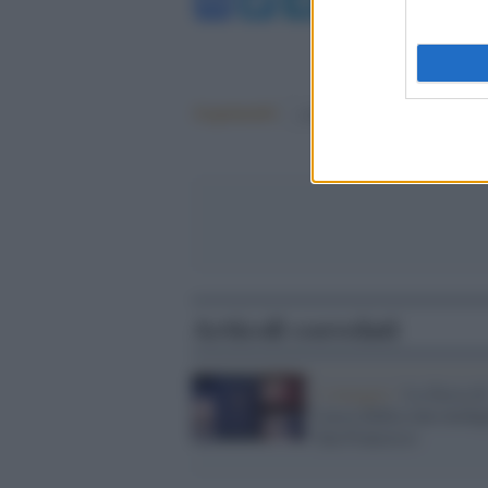
Facebook
Twitter
Telegram
WhatsA
Argomenti:
covid-19
giuseppe conte
Articoli correlati
L'omaggio /
La Zecca di
Lucca dedica una medag
San Francesco