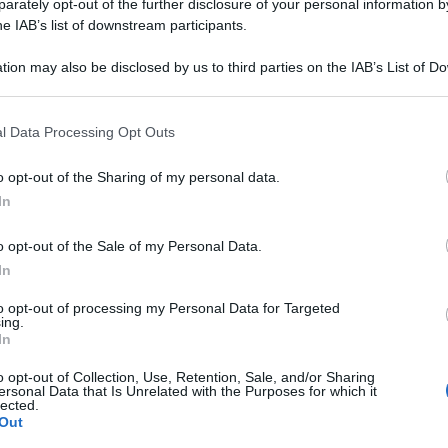
rately opt-out of the further disclosure of your personal information by
he IAB’s list of downstream participants.
tion may also be disclosed by us to third parties on the IAB’s List of 
 that may further disclose it to other third parties.
 that this website/app uses one or more Google services and may gath
l Data Processing Opt Outs
including but not limited to your visit or usage behaviour. You may click 
 to Google and its third-party tags to use your data for below specifi
o opt-out of the Sharing of my personal data.
ogle consent section.
sco patrono d’Italia, il presidente del Consiglio Giuseppe Conte
In
si sanitaria, causata dal’epidemia da Covid 19,
o opt-out of the Sale of my Personal Data.
ondamentali sulla vita e sulla morte. I mesi
In
ndemia, ma anche quelli attuali, ci portano a
to opt-out of processing my Personal Data for Targeted
a nella vita”.
ing.
In
uito il premier – ha dovuto misurarsi con la
o opt-out of Collection, Use, Retention, Sale, and/or Sharing
 l’angoscia, con lo smarrimento di dover
ersonal Data that Is Unrelated with the Purposes for which it
lected.
 quindi un nemico che ha sconvolto le nostre
Out
enti di inquietudine anche di rabbia, condizioni