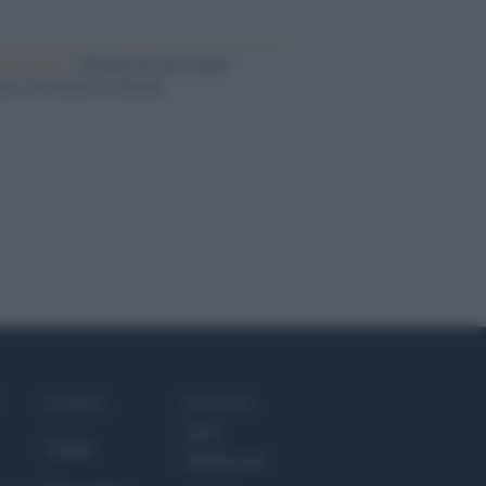
iversario /
90 anni di Yves Saint
nt, tra moda e scandali
Culture
Giornale
dello
Salute
Spettacolo