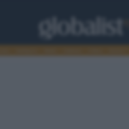
omia
Intelligence
Media
Ambiente
Cultura
Scienza