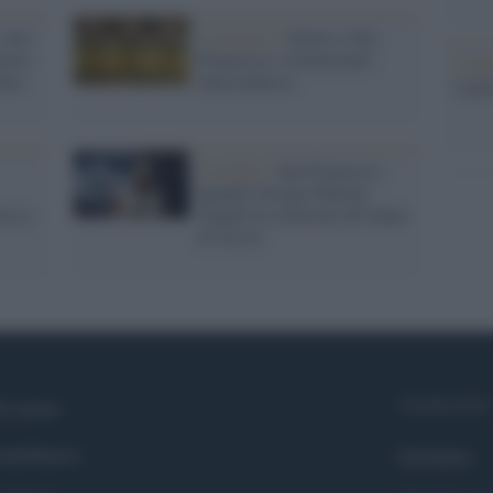
 otto
La mostra /
Giotto e San
overo
Francesco, rivoluzionari
L'ann
lare
interconnessi
Laure
4 ottobre /
San Francesco,
quando Giorgia Meloni
tica e
sbagliò la citazione del Santo
di Assisi
Syndication
i siamo
ntributors
Globalist