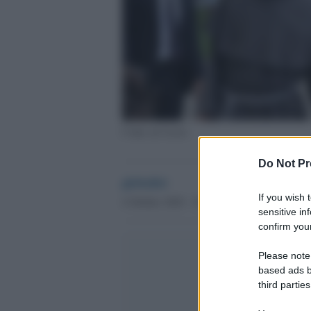
Conte ad Assisi
Do Not Pr
globalist
If you wish 
4 Ottobre 2020 - 10.51
sensitive in
confirm your
Please note
based ads b
third parties