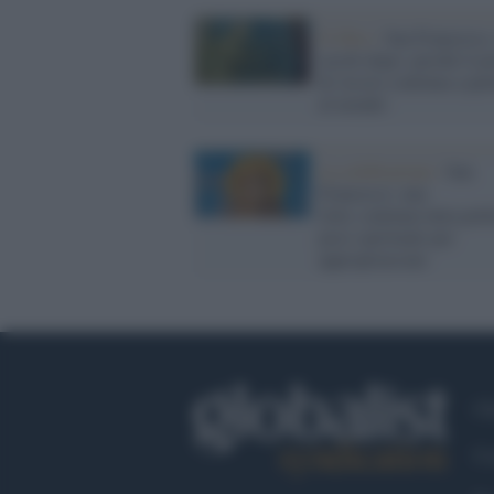
Il libro /
San Francesco,
secoli dopo: perché il p
di Assisi continua a par
al mondo
La celebrazione /
San
Francesco: una
lotta continua tutta poli
poco spirituale per
appropriarsene
Ch
Co