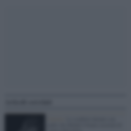
Articoli correlati
Corsivo /
Lo sconforto davanti a un
padre che difende il branco accusato di
stupro dalla figlia