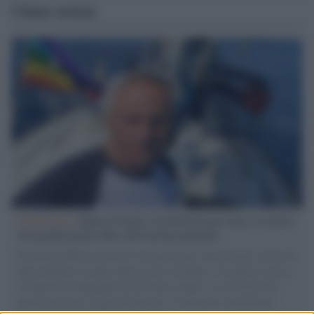
Ultime notizie
L'intervista /
Marco Croatti e la Flottilla per Gaza: le nostre
vele gonfie grazie alla sollevazione popolare
Il Senatore M5S racconta la sua esperienza sulle barche cariche di
aiuti umanitari assalite dall'esercito israeliano. Una guerra atroce,
il tentativo di disumanizzazione delle vittime, il servilismo del
governo italiano e degli altri europei, il ritorno al colonialismo.