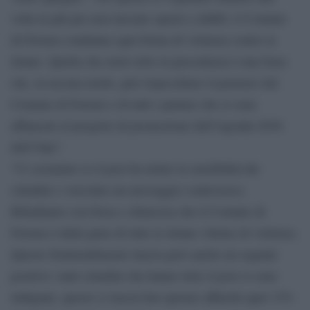
volta in più per non lasciare spazio a dubbi: il Comune
di Ferrara condanna ogni forma di violenza contro le
donne. Quella che avete letto in precedenza è una frase
che, in nessun modo, può rispecchiare il pensiero del
Comune di Ferrara e di tutti i partner che si sono
affiancati al progetto di promozione dell’Agenda 2030
dell’Onu”.
“Ci scusiamo se il post ha urtato la sensibilità dei
cittadini o veicolato un messaggio controverso.
Ribadiamo con forza e chiarezza che il Comune di
Ferrara è dalla parte di tutte le donne vittime di violenza.
Questo fraintendimento lancia però anche un segnale
positivo: tanti cittadini che hanno letto il post si sono
indignati, questo ci lascia ben sperare affinché quel 15%