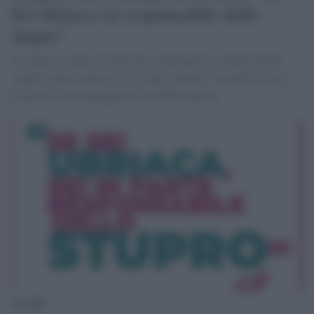
Sei ubriaca sei responsabile dello
stupro"
In realtà si trattava di una frase incompleta: avrebbe dovuto
seguire 'questo pensa il 15% degli italiani" secondo L'Istat, e
fa parte di una campagna di sensibilizzazione.
La gaffe