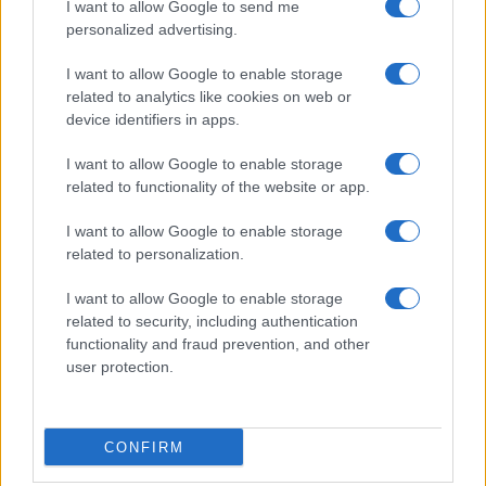
I want to allow Google to send me
personalized advertising.
Giornale dello
Chi siamo
I want to allow Google to enable storage
Spettacolo
related to analytics like cookies on web or
Contributors
device identifiers in apps.
Wondernet
Facebook
I want to allow Google to enable storage
Giuliana Sgrena
related to functionality of the website or app.
Twitter
I want to allow Google to enable storage
Google News
related to personalization.
Mastodon
I want to allow Google to enable storage
related to security, including authentication
Cookie Policy
functionality and fraud prevention, and other
user protection.
Preferenze Privacy
CONFIRM