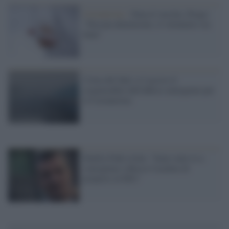
Coronavirus /
Stop al vaccino, Drago:
"Nessun allarmismo, il volontario sta
bene"
Corea del Sud, si è ucciso il
responsabile dell'ufficio emergenze per
il Coronavirus
Emilio Fede rivela: "Sono stato io a
consigliare a Rocco Casalino di
proporsi al M5s"