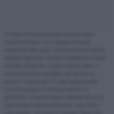
Il Comune di Ferrara ha postato sulla sua pagina
Facebook una frase, “se sei ubriaca sei in parte
responsabile dello stupro” che ha provocato le reazioni
indignate degli utenti, che hanno commentato in massa
chiedendo spiegazioni. L’arcano è presto svelato: si
trattava di una frase incompleta, che riportava un
pensiero “condiviso dal 15% degli italiani secondo
l’istat” ha spiegato il Comune nel tentativo di
giustificarsi: “
A fronte di questo contenuto tanti di voi
hanno provato la reazione più giusta e sana: rabbia –
viene spiegato – Per questo lo vogliamo chiarire una