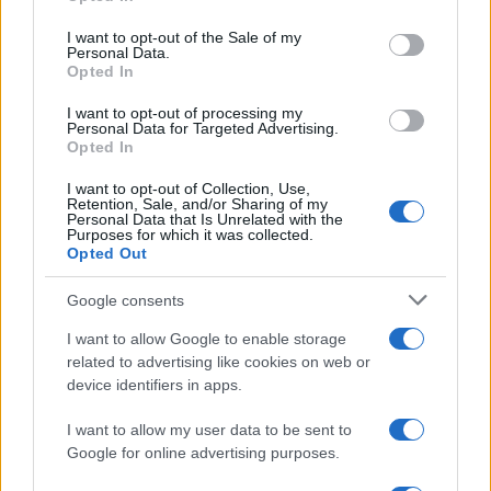
Please note that this website/app uses one or more Google
services and may gather and store information including but
I want to opt-out of the Sale of my
Personal Data.
not limited to your visit or usage behaviour. You may click to
Opted In
grant or deny consent to Google and its third-party tags to
use your data for below specified purposes in below Google
I want to opt-out of processing my
consent section.
Personal Data for Targeted Advertising.
Opted In
I want to opt-out of Collection, Use,
Retention, Sale, and/or Sharing of my
Personal Data that Is Unrelated with the
Purposes for which it was collected.
Opted Out
Syndication
Culture
Google consents
Salute
Globalist
I want to allow Google to enable storage
related to advertising like cookies on web or
Megachip
Globalscience
device identifiers in apps.
GiULia
Globalsport
I want to allow my user data to be sent to
Google for online advertising purposes.
Prima Pagina