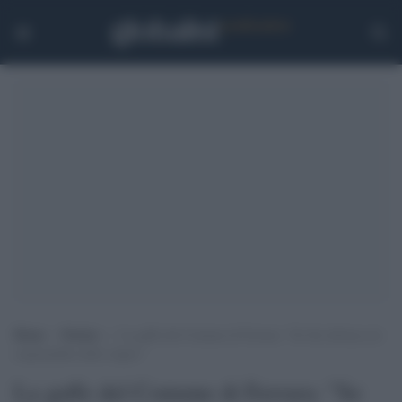
Home
>
Notizie
>
La gaffe del Comune di Ferrara: “Se Sei ubriaca sei
responsabile dello stupro”
La gaffe del Comune di Ferrara: "Se