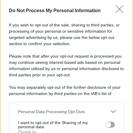
L'importanza dei movimenti.
Do Not Process My Personal Information
L'attesa /
Un estate di calcio: tra Mondiali e Serie A
If you wish to opt-out of the sale, sharing to third parties, or
processing of your personal or sensitive information for
targeted advertising by us, please use the below opt-out
section to confirm your selection.
Imperialismo /
Petrolio e prepotenze di Trump: una società
legata a 'Donald' vuole perforare la Groenlandia senza
Please note that after your opt-out request is processed you
autorizzazione
may continue seeing interest-based ads based on personal
information utilized by us or personal information disclosed to
third parties prior to your opt-out.
Musica /
Al maestro Francesco Guccini
You may separately opt-out of the further disclosure of your
personal information by third parties on the IAB’s list of
downstream participants.
Personal Data Processing Opt Outs
This information may also be disclosed by us to third parties
Il ricordo /
Quando Guccini raccontava le "Cronache
on the IAB’s List of Downstream Participants that may further
I want to opt-out of the Sharing of my
epafaniche": l'intervista all'artista che si definiva un
disclose it to other third parties.
personal data.
'narratore'
Opted In