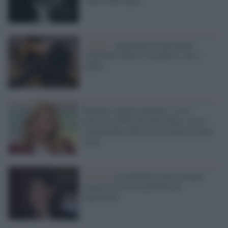
Canada /
Approfittò di una donna
totalmente ubrica. Il giudice: non è
stupro
Murelli, leghista perfetta: si era
intascata i 600 euro del bonus e ora è
responsabile della scuola politica della
Lega
Scenari /
Le politiche green saranno
centrali per un programma di
legislatura