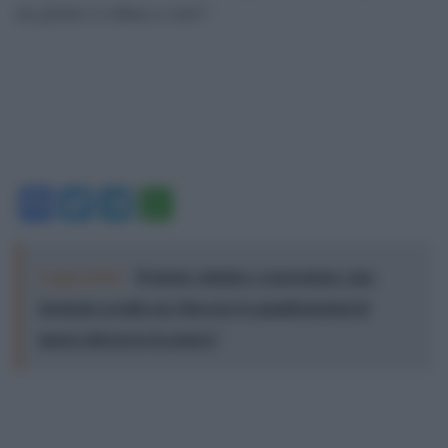
un giorno si riduca a zero”.
Facebook
Twitter
Telegram
WhatsApp
Leggi anche:
Proteste violente e repressione: una
strategia occulta per bloccare le manifestazioni di
massa attraverso la paura?