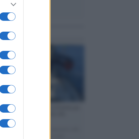
me notizie
ervista /
Marco Croatti e la Flottilla per
 le nostre vele gonfie grazie alla
vazione popolare
natore M5S racconta la sua esperienza sulle
e cariche di aiuti umanitari assalite