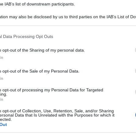
he IAB’s list of downstream participants.
tion may also be disclosed by us to third parties on the IAB’s List of 
 that may further disclose it to other third parties.
 that this website/app uses one or more Google services and may gath
l Data Processing Opt Outs
including but not limited to your visit or usage behaviour. You may click 
 to Google and its third-party tags to use your data for below specifi
o opt-out of the Sharing of my personal data.
ogle consent section.
 più famosi a livello mondiale, è stato accusato
In
e e di molestie sessuali ai danni di una quarta
o opt-out of the Sale of my Personal Data.
e della contea di Los Angeles, Jackie Lacey. I
In
4 e il 2019 e le presunte vittime hanno un’età
to opt-out of processing my Personal Data for Targeted
ing.
7enne Jeremy è una delle star più longeve del
In
palle, alcuni dei quali risalgono agli anni ’70.
o opt-out of Collection, Use, Retention, Sale, and/or Sharing
ni di carcere.
ersonal Data that Is Unrelated with the Purposes for which it
lected.
Out
 Jeremy, il cui vero nome è Ronald Jeremy Hyatt,