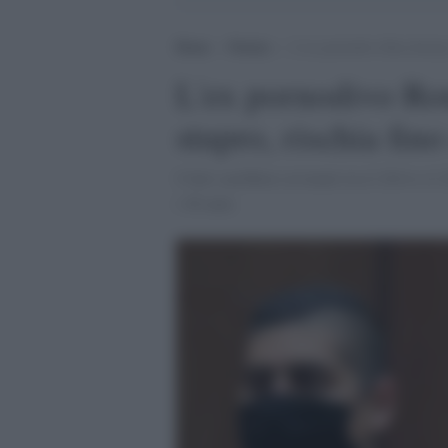
Home
>
Notizie
>
L’ex pornodivo Ron Jeremy è
L'ex pornodivo Ro
stupro, rischia fin
I fatti sarebbero avvenuti tra il 2014 e il
i 46 anni.