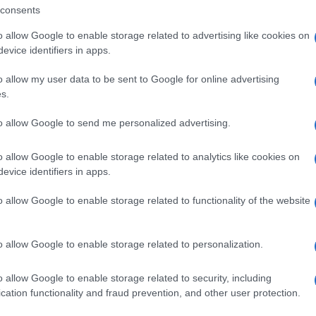
giovane di 25 anni all’interno di una casa di
consents
avrebbe molestato due donne, di 33 e 46 anni, in
o allow Google to enable storage related to advertising like cookies on
evice identifiers in apps.
i West Hollywood nel 2017. Infine, è accusato di
Ulti
, nello stesso bar, nel 2019. Un altro caso,
o allow my user data to be sent to Google for online advertising
s.
to a causa della mancanza di prove sufficienti per
to allow Google to send me personalized advertising.
unale, in manette e con una mascherina
o allow Google to enable storage related to analytics like cookies on
ccuse, così come ha fatto il suo avvocato, Stuart
evice identifiers in apps.
sa” e sostenuto che “Ron non è un violentatore,
o allow Google to enable storage related to functionality of the website
l giudice ha rinviato a venerdì l’udienza
i di dollari la cauzione per la sua scarcerazione.
L'int
o allow Google to enable storage related to personalization.
e Rusciolelli, ha annunciato ai media Usa di
Gaza:
solle
ornodivo.
o allow Google to enable storage related to security, including
Il Se
cation functionality and fraud prevention, and other user protection.
barch