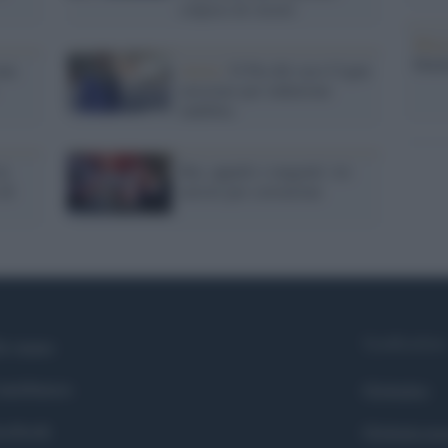
colposo di Astori
Musi
Mado
una
Aosta /
Il Pm del caso Cogne
arrestato per induzione
indebita
in
Rai, appalti e tangenti: tre
 di
arresti per corruzione
Syndication
i siamo
ntributors
Globalist
cebook
Globalscie