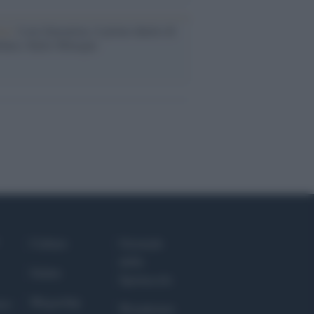
ca /
Love Sensation, il primo duetto di
nna e Kylie Minogue
Culture
Giornale
dello
Salute
Spettacolo
Megachip
nce
Wondernet