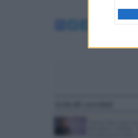
Facebook
Twitter
Telegram
WhatsA
Articoli correlati
Guerra (Oms) sugli sm
Brusaferro si difende: 
ho nulla da nascondere, 