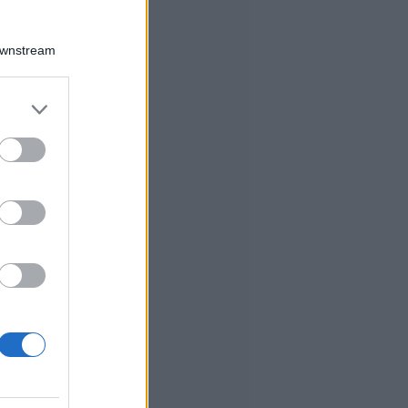
Downstream
er and store
to grant or
ed purposes