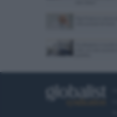
tutto chiaro"
Papa Francesco ancora 
volta accusato di eresia
Un allenatore si uccide 
cella: era stato accusato
pedofilia
Ch
Co
Fa