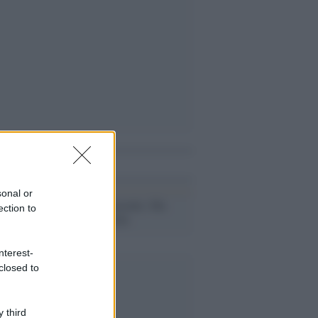
i anche
sonal or
Touil: sono inocente. Ma
ection to
Tunisi non molla
nterest-
closed to
 third