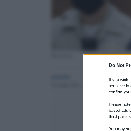
Ron Jeremy
Do Not Pr
globalist
If you wish 
24 Giugno 2020 - 13.22
sensitive in
confirm your
Please note
based ads b
third parties
You may sepa