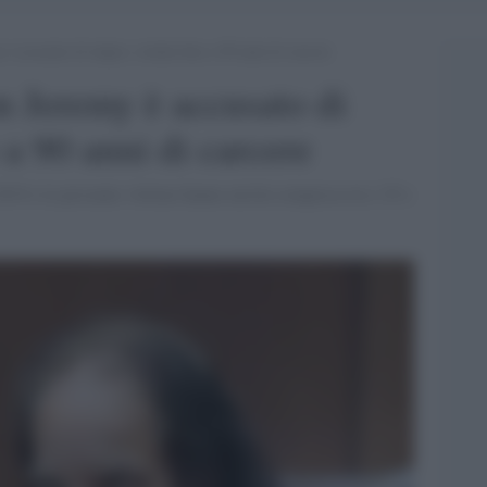
 accusato di stupro, rischia fino a 90 anni di carcere
n Jeremy è accusato di
o a 90 anni di carcere
 2019 e le presunte vittime hanno un'età compresa tra i 25 e