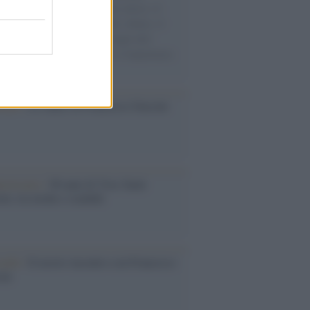
sercito israeliano. Una guerra atroce, il
ivo di disumanizzazione delle vittime, il
ismo del governo italiano e degli altri
ei, il ritorno al colonialismo. L'importanza
ovimenti.
cordo /
Le radici di Francesco Guccini
iversario /
90 anni di Yves Saint
nt, tra moda e scandali
cordo /
Il nostro incontro con Francesco
ini