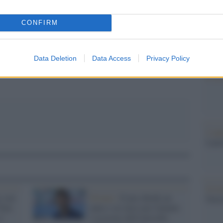
dall'e
tentat
CONFIRM
servil
pp
europ
dei m
Data Deletion
Data Access
Privacy Policy
Il ri
L'ann
Laure
Il ri
s con
Firenze /
Il pm chiede un
Gucc
"Non
anno e sei mesi per Galanti:
è
è accusato dell'omicidio