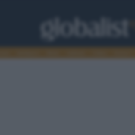
omia
Intelligence
Media
Ambiente
Cultura
Scienza