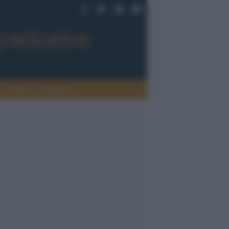
Sport
Tendenze