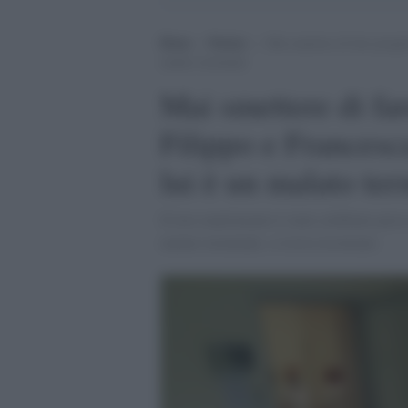
Home
>
Notizie
>
Mai smettere di fare progett
malato terminale
Mai smettere di fare
Filippo e Francesc
lui è un malato te
Il loro matrimonio è stato celebrato pres
malato terminale, si trova ricoverato