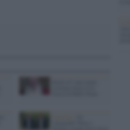
la su
La ri
centr
europ
prim
Bimbo di 5 anni malato
l
terminale muore tra le
braccia di Babbo Natale
ato
Inghilterra /
Gli
a
'inseparabili' Harry e
William saranno divisi da un