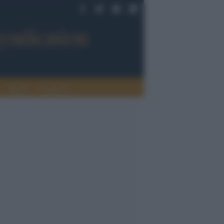
Sport
Tendenze