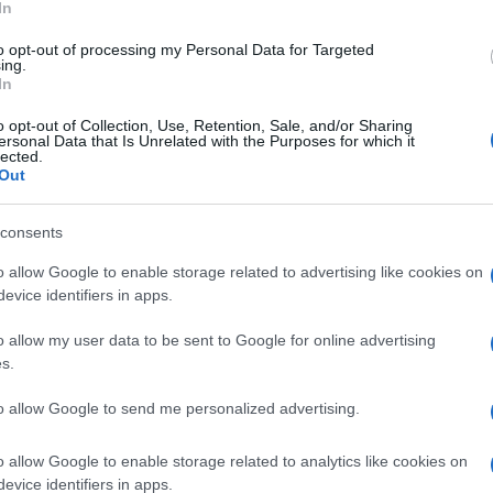
In
ficile, per il coronavirus, e anche per le
lato terminale”.
to opt-out of processing my Personal Data for Targeted
ing.
In
to è stato lungo il nostro rapporto d’amore. Una
o opt-out of Collection, Use, Retention, Sale, and/or Sharing
o papà. Il futuro, un’incognita. Ringrazio il
ersonal Data that Is Unrelated with the Purposes for which it
Ulti
lected.
 i responsabili Sanitari dell’Ospedale Don
Out
izzazione di questo progetto d’amore durato
consents
iva della donna pubblicata sulla pagina Facebook
o allow Google to enable storage related to advertising like cookies on
evice identifiers in apps.
to il reparto di Medicina 2 che sta
o allow my user data to be sent to Google for online advertising
timi passi, con dedizione e gentilezza”.
s.
to allow Google to send me personalized advertising.
L'int
Gaza:
solle
o allow Google to enable storage related to analytics like cookies on
evice identifiers in apps.