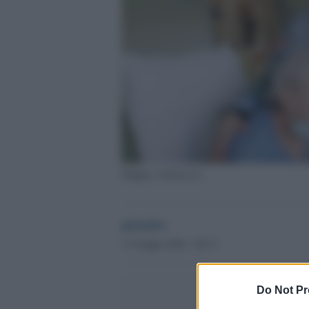
Filippo e Francesca
globalist
11 Giugno 2020 - 08.37
Do Not Pr