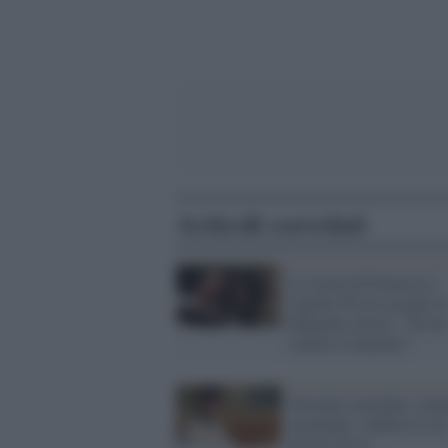
Articoli correlati
La storia di Francesca,
sepolta 58 ore accanto a
fidanzato morto: "Ne ho
sentito il lamento"
Giovane sacerdote, mal
terminale, celebra la su
prima messa