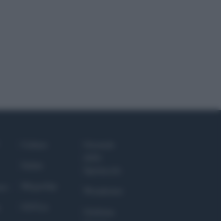
Culture
Giornale
dello
Salute
Spettacolo
Megachip
nce
Wondernet
GiULia
Giuliana