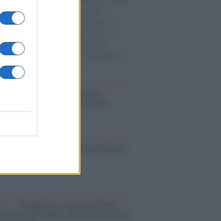
natore M5S racconta la sua esperienza sulle
e cariche di aiuti umanitari assalite
sercito israeliano. Una guerra atroce, il
ivo di disumanizzazione delle vittime, il
ismo del governo italiano e degli altri
ei, il ritorno al colonialismo. L'importanza
ovimenti.
é i centri di intrattenimento per
lie investono in attrazioni ad alta
logia
nflitto /
La mafia russa e l'arma del caos
Aviv /
Netanyahu si smarca da Trump:
ele farà tutto quello che è necessario per