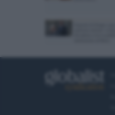
Funerali di Filippo senz
uniformi militari: la Re
Elisabetta evita la pubbl
umiliazione ad Harry
Ch
Co
Fa
Tw