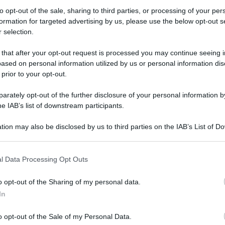
to opt-out of the sale, sharing to third parties, or processing of your per
formation for targeted advertising by us, please use the below opt-out s
 selection.
 that after your opt-out request is processed you may continue seeing i
ased on personal information utilized by us or personal information dis
 prior to your opt-out.
rately opt-out of the further disclosure of your personal information by
he IAB’s list of downstream participants.
o una vita intera”. Così parlano Filippo e
tion may also be disclosed by us to third parties on the IAB’s List of 
 that may further disclose it to other third parties.
i d’amore: il loro matrimonio è stato celebrato
 that this website/app uses one or more Google services and may gath
co di Torino dove lui, malato terminale, si
l Data Processing Opt Outs
including but not limited to your visit or usage behaviour. You may click 
 to Google and its third-party tags to use your data for below specifi
o opt-out of the Sharing of my personal data.
ogle consent section.
In
essa, che ha ringraziato con una lettera l’Asl di
 stamattina durante il nostro matrimonio
o opt-out of the Sale of my Personal Data.