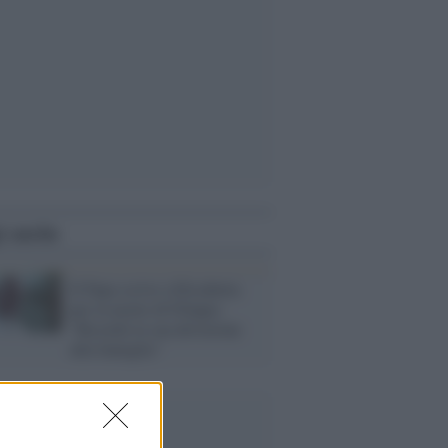
i anche
Il Papa scrive a Elisabetta
per la morte di Filippo:
"Ricordo la sua devozione
alla famiglia"