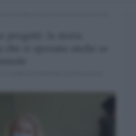
i: la storia Filippo e Francesca che si sposano anche se lui è un
 progetti: la storia
a che si sposano anche se
rminale
so l’ospedale San Giovanni Bosco di Torino dove lui,