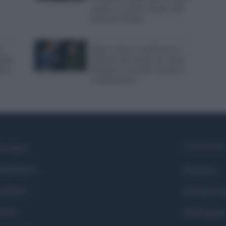
cugino al corteo funebre del
principe Filippo
a
Harry torna a Londra per il
gina
funerale del nonno ma senza
ica
Meghan: la moglie incinta è
in quarantena
Syndication
i siamo
ntributors
Globalist
cebook
Globalscie
itter
Globalsport