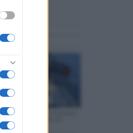
me notizie
ervista /
Marco Croatti e la Flottilla per
 le nostre vele gonfie grazie alla
vazione popolare