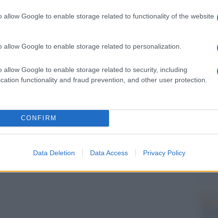
Il Se
barch
o allow Google to enable storage related to functionality of the website
dall'e
tentat
servil
o allow Google to enable storage related to personalization.
europ
dei m
o allow Google to enable storage related to security, including
cation functionality and fraud prevention, and other user protection.
Perch
famig
tecno
CONFIRM
Il co
Data Deletion
Data Access
Privacy Policy
pp
Tel 
"Isra