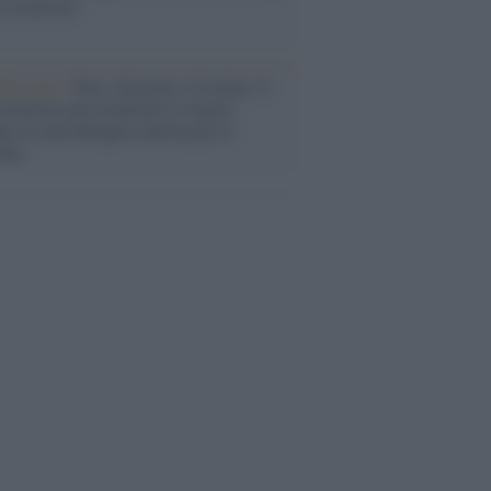
a sicurezza"
flessione /
Pace, disarmo e Ucraina: il
osinistra non trasformi il riarmo
eo in una battaglia interna per le
arie