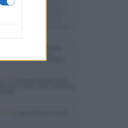
e cariche di aiuti umanitari assalite
sercito israeliano. Una guerra atroce, il
ivo di disumanizzazione delle vittime, il
ismo del governo italiano e degli altri
ei, il ritorno al colonialismo. L'importanza
ovimenti.
tina /
Il Board of Peace di Trump
na il primo contratto per un
mentale avamposto militare a Gaza
nto /
La Sila diventa un palcoscenico
rale: nasce “A Farla Amare Comincia Tu
ra Sila”
cordo /
Le radici di Francesco Guccini