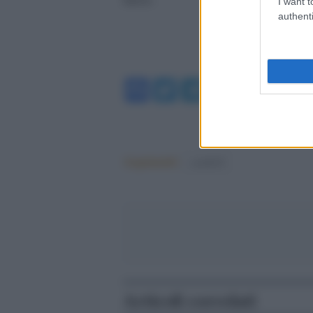
I want t
authenti
Facebook
Twitter
Telegram
WhatsA
Argomenti:
covid-19
Articoli correlati