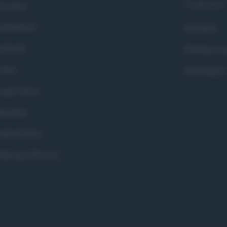
Syndication
i siamo
ntributors
Globalist
cebook
Globalscie
itter
Globalsport
ogle News
stodon
okie Policy
eferenze Privacy