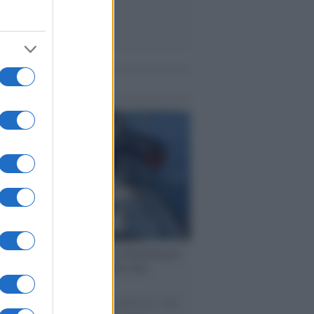
me notizie
ervista /
Marco Croatti e la Flottilla per
 le nostre vele gonfie grazie alla
vazione popolare
natore M5S racconta la sua esperienza sulle