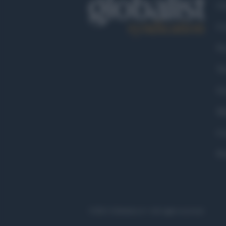
Ch
Co
Fa
Tw
Go
Ma
Co
Pr
©2021 Globalist.it • All right reserved.