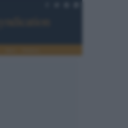
Sport
Tendenze