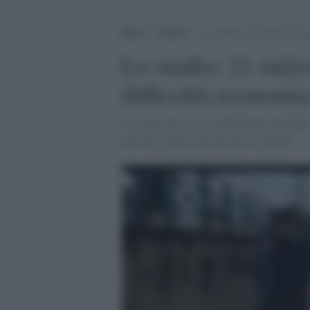
Home
>
Notizie
>
Lo studio: 21 milioni di ita
Lo studio: 21 milio
difficoltà economi
Lo rivela una ricerca dell'Università della
persone, non ha nessun tipo di reddito