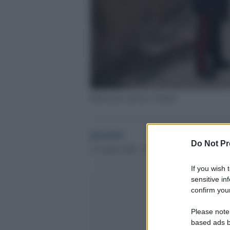
Mense per i poveri a Napoli
globalist
Do Not Pr
17 Aprile 2020 - 16.42
If you wish 
sensitive in
confirm your
Please note
based ads b