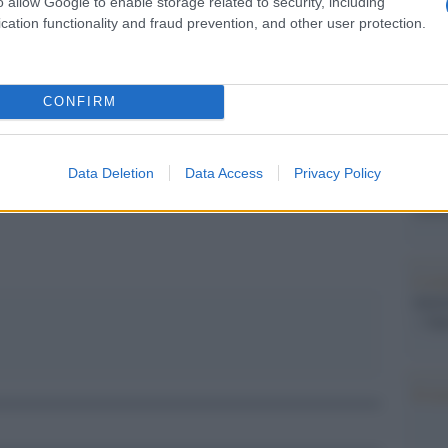
o allow Google to enable storage related to security, including
barch
cation functionality and fraud prevention, and other user protection.
dall'e
tentat
servil
europ
CONFIRM
dei m
pp
Pales
Data Deletion
Data Access
Privacy Policy
asseg
rudi
L'eve
natu
– Ope
Il ri