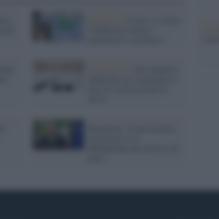
amo
Pandemia /
Israele si sveglia:
L'ann
retti
"Dobbiamo aiutare i
Laure
palestinesi a vaccinarsi"
edali
Coronavirus /
J&J annuncia
ona
'difficoltà' nel consegnare le
dosi di vaccini promesse
all'Ue
ne
Mattarella: 'Si può formare
un governo se si
abbandonano gli interessi di
parte'