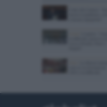
Conte alla Camera: "Si
ancora in pandemia, cost
a misure impopolari"
Covid /
L'esperto: "Osp
in difficoltà, giusta la z
rossa a Firenze, Prato e
Empoli"
Crisi /
Le librerie italia
sono in via d'estinzione:
l'84% è in difficoltà