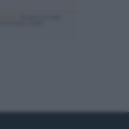
iversario /
90 anni di Yves Saint
nt, tra moda e scandali