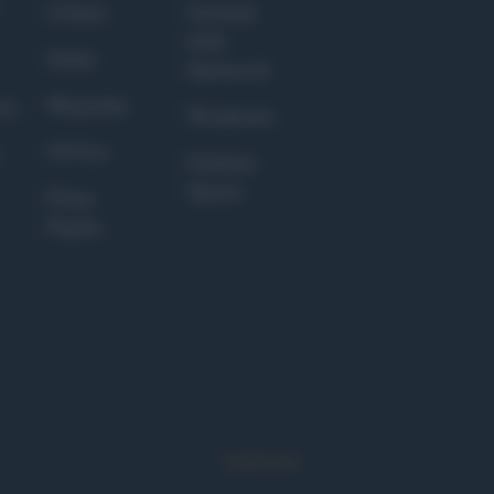
Culture
Giornale
dello
Salute
Spettacolo
Megachip
nce
Wondernet
GiULia
Giuliana
Sgrena
Prima
Pagina
Syndication