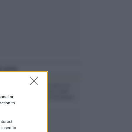
i anche
Giornata /
Otto marzo, la
difficoltà di essere madri
lavoratrici: 5 testimonianze
sonal or
ection to
nterest-
closed to