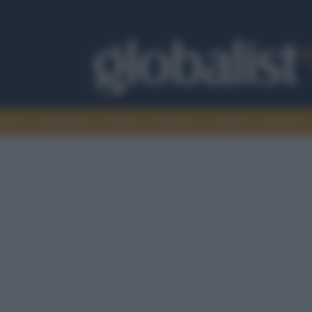
omia
Intelligence
Media
Ambiente
Cultura
Scienza