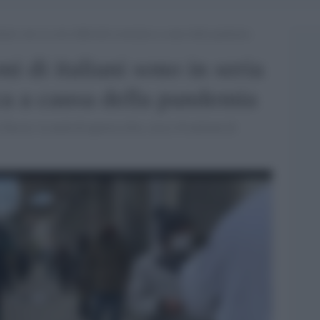
liani sono in seria difficoltà economica a causa della pandemia
ni di italiani sono in seria
ca a causa della pandemia
 Tuscia: la metà di questa cifra, circa 10 milioni di