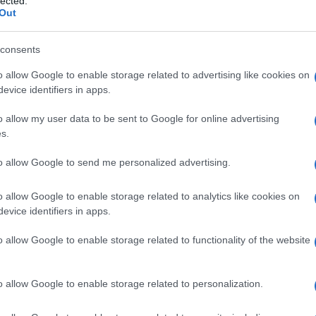
lected.
ori il venir meno dell’unica fonte di reddito
Out
ù alto, secondo la Fondazione studi dei
consents
ppie con figli (un milione 377.000, 37%) e i
ircostanza allarmante, scrivono, se si considera
o allow Google to enable storage related to advertising like cookies on
Ulti
evice identifiers in apps.
pendenti dei settori interessati dal ‘lockdown’
o allow my user data to be sent to Google for online advertising
ili”, mentre “il 24,2% si trova addirittura
s.
to allow Google to send me personalized advertising.
assa integrazione ai congedi speciali, coperti fino
o allow Google to enable storage related to analytics like cookies on
 di emergenza e conferma del bonus per gli
evice identifiers in apps.
 oltre gli 800 euro. È questo, secondo quanto si
o allow Google to enable storage related to functionality of the website
ndo il governo per il prossimo decreto di aprile
L'int
Gaza:
 del Coronavirus. In questi giorni si susseguono
solle
o allow Google to enable storage related to personalization.
isure e arrivare a varare il decreto entro fine
Il Se