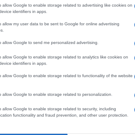
o allow Google to enable storage related to advertising like cookies on
“Non essendo campano sarei ipocrita a
evice identifiers in apps.
De Luca? Ci siamo già espressi. E in ogni caso non
o allow my user data to be sent to Google for online advertising
is, i Cinquestelle e il Pd”.
s.
Ulti
to allow Google to send me personalized advertising.
o allow Google to enable storage related to analytics like cookies on
evice identifiers in apps.
pp
o allow Google to enable storage related to functionality of the website
o allow Google to enable storage related to personalization.
L'int
o allow Google to enable storage related to security, including
Gaza:
cation functionality and fraud prevention, and other user protection.
solle
Il Se