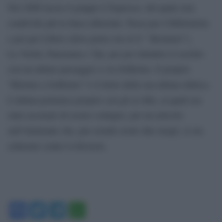
Nel 2008 lascia il gruppo L’Espresso, del quale non
condivide più la linea editoriale. Passa per il Riformista
e poi per Libero (dove porta con sè il ” Bestiario”),
La Verità, Panorama e Tpi, per poi chiudere il cerchio
con un ultimo passaggio a via Solferino. E proprio
“Ritorno a Solferino” è il titolo della sua ultima rubrica.
L’ultima polemica proprio con gli ex Msi, ai quali era
stato accusato di essere contiguo, per un articolo
sull’Almirante che, pur avendo avuto due mogli, si era
schierato contro il divorzio.
Facebook
Twitter
Telegram
WhatsApp