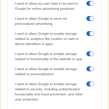
GiULia
Globalsport
I want to allow my user data to be sent to
Google for online advertising purposes.
Prima Pagina
I want to allow Google to send me
personalized advertising.
Giornale dello
Chi siamo
I want to allow Google to enable storage
Spettacolo
related to analytics like cookies on web or
Contributors
device identifiers in apps.
Wondernet
Facebook
I want to allow Google to enable storage
Giuliana Sgrena
related to functionality of the website or app.
Twitter
I want to allow Google to enable storage
Google News
related to personalization.
Mastodon
I want to allow Google to enable storage
related to security, including authentication
Cookie Policy
functionality and fraud prevention, and other
user protection.
Preferenze Privacy