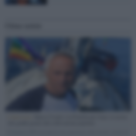
Ultime notizie
L'intervista /
Marco Croatti e la Flottilla per Gaza: le nostre
vele gonfie grazie alla sollevazione popolare
Il Senatore M5S racconta la sua esperienza sulle barche cariche di