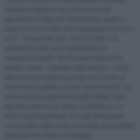
riprende un argomento che conosceva in modo
approfondito sin dagli anni dell’università, quando si
laureò con una tesi sulla “Guerra partigiana tra Genova e
il Po”. “Il sangue dei vinti”, uscito nel 2003, è un
autentico best seller ma lo rende bersaglio di
innumerevoli attacchi, che troveranno risposta in un
ulteriore volume, “I guardiani della memoria”. L’arrivo
della destra post-missina al governo aveva avviato un
timido discorso pubblico su tanti “morti di serie B” che
tali non erano per migliaia di famiglie italiane. Pansa
apre però il discorso da sinistra, da antifascista, e in
molti non glielo perdonano. Uno degli ultimi grandi
cronisti politici della vecchia scuola degli anni di piombo
diventa per tutti “Pansa il revisionista”.