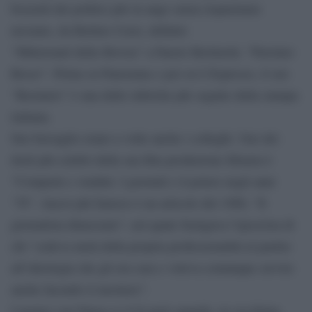
bozzetti dei politici più in auge senza risparmiare
nessuno, da Bettino Craxi, definito
“Mitterrand della Bovisa” a Fausto Bertinotti, “Parolaio
Rosso”. Prima su Panorama e poi su L’Espresso, il suo
“Bestiario” è una delle rubriche più seguite della stampa
italiana.
Suo bersaglio erano a volte anche i colleghi. Uno dei
titoli più celebri della sua fitta produzione libraria è
“Comprati e venduti. I giornali e il potere negli anni
’70”. Ancor più famoso è un articolo del 1980, “Il
giornalista dimezzato”, nel quale fustigava l’ipocrisia di
chi “cedeva metà della propria professionalità al partito
all’ideologia che gli era cara e voleva comunque servire
anche facendo il mestiere”.
I nemici veri Pansa se li fa però quando, in vecchiaia,