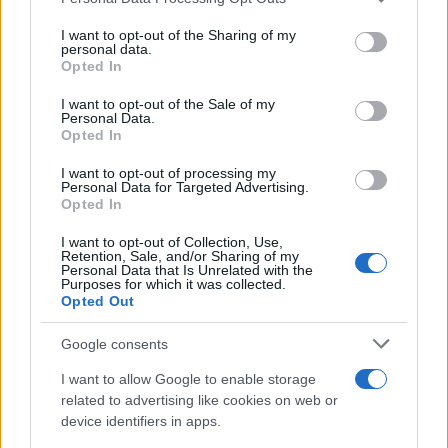
This information may also be disclosed by us to third parties
Lo studio /
Disinformazione russa e destra: anche la
on the IAB’s List of Downstream Participants that may further
I want to opt-out of the Sharing of my
macchina propagandistica di Putin dietro la crisi di Ceuta
disclose it to other third parties.
personal data.
Opted In
Please note that this website/app uses one or more Google
services and may gather and store information including but
I want to opt-out of the Sale of my
Personal Data.
not limited to your visit or usage behaviour. You may click to
Opted In
grant or deny consent to Google and its third-party tags to
use your data for below specified purposes in below Google
I want to opt-out of processing my
consent section.
Personal Data for Targeted Advertising.
Opted In
I want to opt-out of Collection, Use,
Retention, Sale, and/or Sharing of my
Personal Data that Is Unrelated with the
Purposes for which it was collected.
Opted Out
Syndication
Culture
Google consents
Salute
Globalist
I want to allow Google to enable storage
related to advertising like cookies on web or
Megachip
Globalscience
device identifiers in apps.