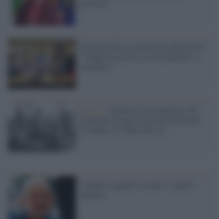
positiva"
Il forum delle associazioni antifasciste:
"Troppo lassismo, la Costituzione va
rispettata"
Il caso /
Abbattere il monumento del
criminale di guerra fascista Graziani?
Il sindaco di Affile dice no
Cardini: la guerra, la pace e i poteri
anonimi