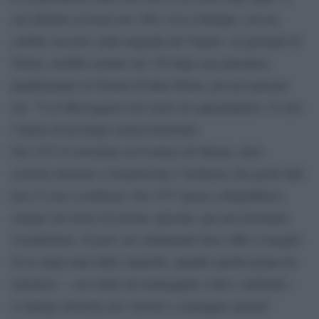
suo debutto avviene nel 1961 su La Stampa, con un
celebre servizio sulla tragedia del Vajont. Al giornale di
Torino sarebbe tornato nel ’69 dopo una parentesi
quadriennale al Giorno di Italo Pietra, per poi passare
nel ’72 al Messaggero nel ruolo di caporedattore. È solo
l’inizio di un lungo cursus honorum.
Nel 1973 lo troviamo al Corriere di Ottone, dove
scriverà insieme a Scardocchia l’inchiesta che portò alla
luce il caso Lockheed. Nel 1977 passa a Repubblica,
sempre nel ruolo di inviato speciale, per poi diventare
vicedirettore. È però sui settimanali dove offre il meglio
di sè negli anni della maturità, quando quella penna da
narratore – così abile nel tratteggiare volti e ambienti –
si intinge divertita nel vetriolo e tratteggia spietati