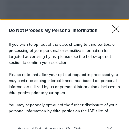
aiuti umanitari assalite dall'esercito israeliano. Una guerra atroce,
il tentativo di disumanizzazione delle vittime, il servilismo del
governo italiano e degli altri europei, il ritorno al colonialismo.
L'importanza dei movimenti.
Do Not Process My Personal Information
L'attesa /
Un estate di calcio: tra Mondiali e Serie A
If you wish to opt-out of the sale, sharing to third parties, or
processing of your personal or sensitive information for
targeted advertising by us, please use the below opt-out
section to confirm your selection.
Musica /
Al maestro Francesco Guccini
Please note that after your opt-out request is processed you
may continue seeing interest-based ads based on personal
information utilized by us or personal information disclosed to
third parties prior to your opt-out.
Il ricordo /
Quando Guccini raccontava le "Cronache
You may separately opt-out of the further disclosure of your
epafaniche": l'intervista all'artista che si definiva un
personal information by third parties on the IAB’s list of
'narratore'
downstream participants.
Personal Data Processing Opt Outs