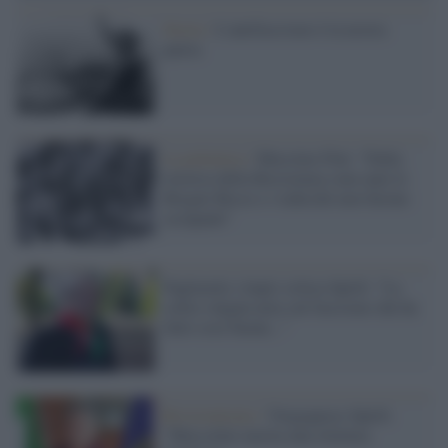
Storia /
L'antifascismo è la nostra
patria
La polemica /
Massimo Fini: "Dalla
retorica della Resistenza sono nate le
Brigate Rosse e i tedeschi non furono
occupanti"
Pagliarulo (Anpi) critica Spirlì: "La
solita vulgata nera sul fascismo che ha
fatto cose buone..."
Revisionismo /
Vergognoso Spirlì:
"Mussolini merita una rilettura