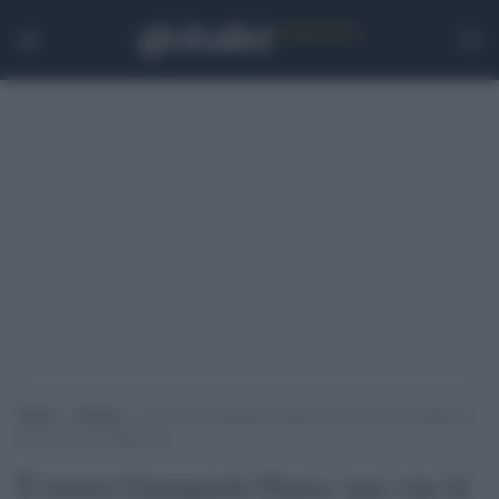
Home
>
Notizie
>
È morto Giampaolo Pansa: una vita di giornalismo,
tra successi e polemiche
È morto Giampaolo Pansa: una vita di