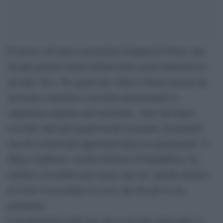
È morto a 84 anni il giornalista Giampaolo Pansa, uno
dei più grandi cronisti italiani della scuola maturata tra
gli anni ’60 e ’80, quelli che videro il Paese passare da
un boom economico a un altro attraversando la
sanguinosa stagione del terrorismo. Anni che Pansa
raccontò sulle più grandi testate nazionali, diventando
uno dei cronisti più apprezzati della sua generazione. E
Mario Calabresi, vecchio direttore di Repubblica, ha
invitato a ricordarlo per essere stato un ‘grande maestro
di come si raccontano le cose’, più che per le sue
polemiche.
E di polemiche nella sua vita ce ne sono state tante: il