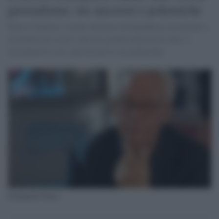
giornalismo, tra successi e polemiche
Mario Calabresi, vecchio direttore di Repubblica, ha invitato a
ricordarlo per essere stato un 'grande maestro di come si
raccontano le cose', più che per le sue polemiche.
Giampaolo Pansa