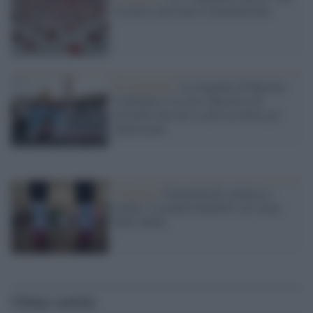
ricorda e previene il femminicidio
Il commento /
La tragedia di Martina
Carbonaro e la crisi educativa di
un’Italia che non sa più ascoltare gli
adolescenti
Violenza /
Femminicidi, politica e
media: il grande banchetto sul corpo
delle donne
Ultime notizie