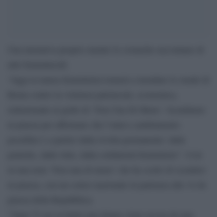
Una iniziativa proprio mentre le cronache raccontano di
altri femminicidi.
‘Oggi la marea femminista tornerà a inondare le strade di
Roma contro la violenza patriarcale, economica,
istituzionale al grido di ‘Non Una Di Meno’. Scendiamo
in piazza per affermare che l’unico cambiamento
possibile è a partire dalla rivolta permanente: dalle
pratiche, dalle lotte, dalla solidarietà femministe”. Così
in una nota ‘Non una di meno’ che ha scelto di scendere
in piazza, con un corteo nazionale in partenza alle 14 da
piazza della Repubblica.
”Ogni 72 ore in Italia una donna viene uccisa da una