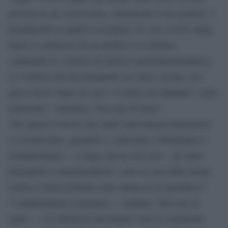
persona di sua conoscenza, solitamente il suo partner; 3
femminicidi su quattro avvengono in casa; il 63% degli
stupri è commesso da un partner o ex partner;
continuano le violenze di matrice omolesbotransfobica.
La violenza non ha passaporto né classe sociale, ma
spesso ha le chiavi di casa e si ripete nei tribunali e nelle
istituzioni”, sottolinea ‘Non una di meno’.
”Per questo il lavoro dei centri antiviolenza femministi
va riconosciuto, garantito e valorizzato. Difendiamo e
moltiplichiamo – si legge ancora nel testo – gli spazi
femministi e transfemministi, come la casa delle donne
Lucha y Siesta di Roma sotto minaccia di sgombero!”
”L’indipendenza economica – continua ‘Non una di
meno’ – e la libertà di movimento sono le condizioni