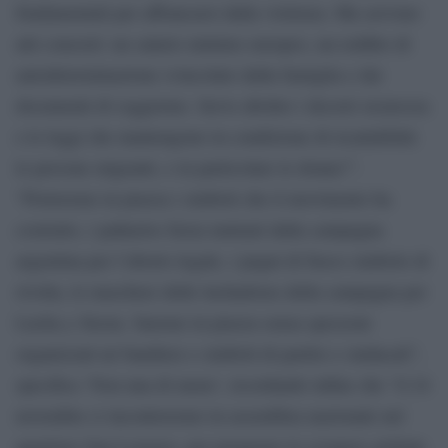
fondamentali per affrancarsi dalla violenza. Ma servono
atti concreti: un salario minimo europeo, un reddito di
autodeterminazione svincolato dalla famiglia e dai
documenti di soggiorno. Serve abolire i decreti sicurezza
e le leggi che mantengono in condizione di ricattabilità
le persone migranti, e in particolare le donne!”.
”Porteremo in piazza i simboli che il movimento ha
costruito, i pañuelos fuxia mutuati dalla campagna
argentina per l’aborto legale, i pugni di fuoco simbolo di
rivolta, le maschere delle luchadoras della campagna per
Lucha y Siesta. Saremo in piazza senza spezzoni
organizzati né bandiere e simboli di partito e sindacali”,
specifica ‘Non una di meno’, ricordando infine che “il 24
novembre ci incontreremo in assemblea nazionale nel
quartiere San Lorenzo, per preparare lo sciopero globale