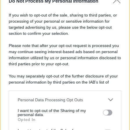
Do Not Process My Personal Information
Il ricordo /
Le radici di Francesco Guccini
If you wish to opt-out of the sale, sharing to third parties, or
processing of your personal or sensitive information for
targeted advertising by us, please use the below opt-out
section to confirm your selection.
L'anniversario /
90 anni di Yves Saint Laurent, tra moda e
scandali
Please note that after your opt-out request is processed you
may continue seeing interest-based ads based on personal
information utilized by us or personal information disclosed to
third parties prior to your opt-out.
Il ricordo /
Il nostro incontro con Francesco Guccini
You may separately opt-out of the further disclosure of your
personal information by third parties on the IAB’s list of
downstream participants.
Personal Data Processing Opt Outs
This information may also be disclosed by us to third parties
Musica /
Love Sensation, il primo duetto di Madonna e Kylie
on the IAB’s List of Downstream Participants that may further
I want to opt-out of the Sharing of my
Minogue
disclose it to other third parties.
personal data.
Opted In
Please note that this website/app uses one or more Google
services and may gather and store information including but