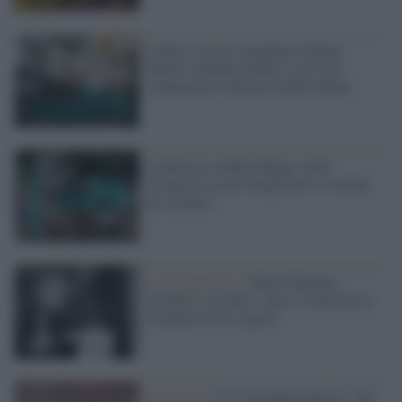
Lucha y siesta, vergogna romana:
donne e bambini dentro, ma è già
cominciato il distacco delle utenze
A Roma la sindaca Raggi vuole
sfrattare la casa-rifugio per le vittime
di violenza
L'insegnamento /
Dacia Maraini
incontra i giovani: "non si controlla la
violenza con le regole"
L'allarme /
Un “Calendario Rosso” che