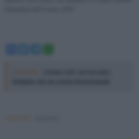
femminista dell’8 marzo 2020”.
Facebook
Twitter
Telegram
WhatsApp
Leggi anche:
A Parma “LEI”: da Van Gogh a
Modigliani, oltre due secoli di ritratti femminili
Argomenti:
femminicidio