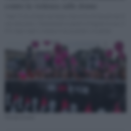
contro la violenza sulle donne
''Ogni 72 ore in Italia una donna viene uccisa da una persona di
sua conoscenza, 3 femminicidi su quattro avvengono in casa; il
63% degli stupri è commesso da un partner o ex partner
Non una di meno