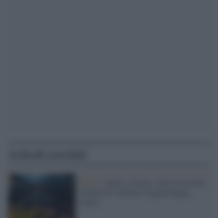
Articoli correlati
Roma /
Lucha y Siesta: sulla Casa delle
vittime di violenza Virginia Raggi
mente