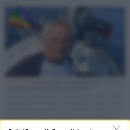
L'intervista /
Marco Croatti e la Flottilla per Gaza: le nostre
vele gonfie grazie alla sollevazione popolare
Il Senatore M5S racconta la sua esperienza sulle barche cariche di
aiuti umanitari assalite dall'esercito israeliano. Una guerra atroce,
il tentativo di disumanizzazione delle vittime, il servilismo del
governo italiano e degli altri europei, il ritorno al colonialismo.
L'importanza dei movimenti.