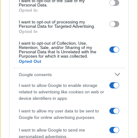
I want to opt-out of the Sale of my
Personal Data.
not limited to your visit or usage behaviour. You may click to
Opted In
grant or deny consent to Google and its third-party tags to
use your data for below specified purposes in below Google
I want to opt-out of processing my
consent section.
Personal Data for Targeted Advertising.
Opted In
I want to opt-out of Collection, Use,
Retention, Sale, and/or Sharing of my
Personal Data that Is Unrelated with the
Purposes for which it was collected.
Opted Out
Syndication
Culture
Google consents
Salute
Globalist
I want to allow Google to enable storage
related to advertising like cookies on web or
Megachip
Globalscience
device identifiers in apps.
GiULia
Globalsport
I want to allow my user data to be sent to
Google for online advertising purposes.
Prima Pagina
I want to allow Google to send me
personalized advertising.