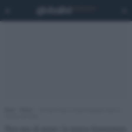
Home
>
Notizie
>
Non una di meno: la marea femminista contro la
violenza sulle donne
Non una di meno: la marea femminista