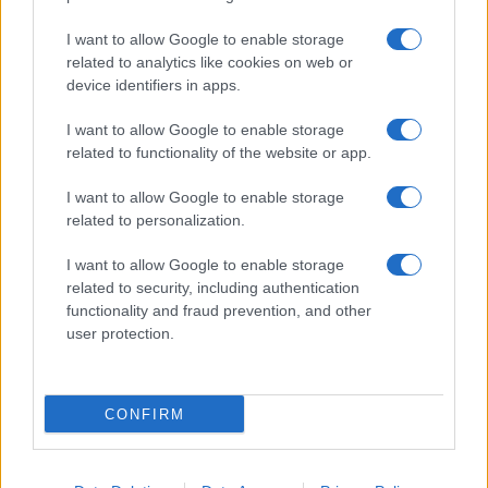
Giornale dello
Chi siamo
I want to allow Google to enable storage
Spettacolo
related to analytics like cookies on web or
Contributors
device identifiers in apps.
Wondernet
Facebook
I want to allow Google to enable storage
Giuliana Sgrena
related to functionality of the website or app.
Twitter
I want to allow Google to enable storage
Google News
related to personalization.
Mastodon
I want to allow Google to enable storage
related to security, including authentication
Cookie Policy
functionality and fraud prevention, and other
user protection.
Preferenze Privacy
CONFIRM
©2021 Globalist.it • All right reserved.