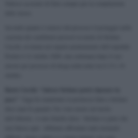
Tedesco accusato di falso sempre per la compilazione
dello stesso.
Secondo quanto è emerso dal processo il pestaggio nella
caserma dei carabinieri provocò la morte di Stefano
Cucchi, avvenuta nel reparto penitenziario dell’ospedale
Pertini il 22 ottobre 2009, una settimana dopo il suo
arresto per possesso di droga nella notte tra il 15 e 16
ottobre.
Ilaria Cucchi: “Adesso Stefano potrà riposare in
pace”
“Oggi ho mantenuto la promessa fatta a Stefano
dieci anni fa quando l’ho visto morto sul tavolo
dell’obitorio. A mio fratello dissi: ‘Stefano ti giuro che
non finisce qua’. Abbiamo affrontato tanti momenti
difficili, siamo caduti e ci siamo rialzati, ma oggi