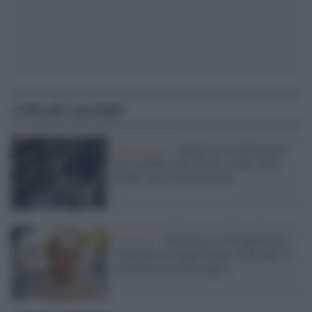
Articoli correlati
Depistaggio /
Strage di Via D'Amelio,
per i giudici non fu solo 'colpa' della
mafia: ecco le motivazioni
Processo /
Nel processo d'Appello per
l'omicidio di Sarah Scazzi cancellate 11
condanne per depistaggio