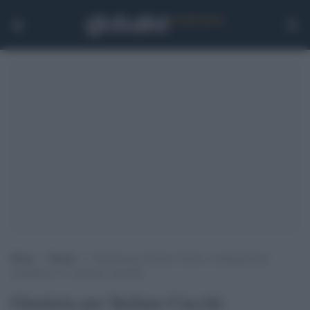
Home
>
Notizie
>
Giustizia per Stefano Cucchi: condannati due
carabinieri a 12 anni per omicidio
Giustizia per Stefano Cucchi: