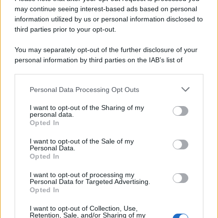
may continue seeing interest-based ads based on personal
information utilized by us or personal information disclosed to
third parties prior to your opt-out.
Memoria /
Quando Pasolini raccontava i minatori italiani in
You may separately opt-out of the further disclosure of your
Belgio dopo Marcinelle
personal information by third parties on the IAB’s list of
downstream participants.
Personal Data Processing Opt Outs
This information may also be disclosed by us to third parties
Il libro /
La letteratura che racconta l’estate
on the IAB’s List of Downstream Participants that may further
I want to opt-out of the Sharing of my
disclose it to other third parties.
personal data.
Opted In
Please note that this website/app uses one or more Google
services and may gather and store information including but
I want to opt-out of the Sale of my
Personal Data.
not limited to your visit or usage behaviour. You may click to
Opted In
grant or deny consent to Google and its third-party tags to
use your data for below specified purposes in below Google
I want to opt-out of processing my
consent section.
Personal Data for Targeted Advertising.
Opted In
I want to opt-out of Collection, Use,
Retention, Sale, and/or Sharing of my