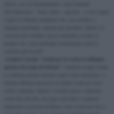
dovere, con ciò disattendendo i valori fondanti
dell’istituzione”. “Sono valori – riprende – a cui si ispira
l’agire di 108mila carabinieri che, con sacrificio e
impegno quotidiani, operano per garantire i diritti e la
sicurezza dei cittadini, spesso mettendo a rischio la
propria vita, come purtroppo testimoniano anche le
cronache più recenti”.
Genitori Cucchi: “Avanti per la verità, lo abbiamo
giurato sul corpo di Stefano”
“Andremo sempre avanti.
Lo abbiamo giurato davanti a quel corpo martoriato. A
Stefano abbiamo promesso di andare avanti per avere
verità e giustizia. Questo è il primo passo e andremo
avanti fino alla fine, ma oggi è già tanto e vogliamo
ringraziare la procura di Roma e tutte le persone che ci