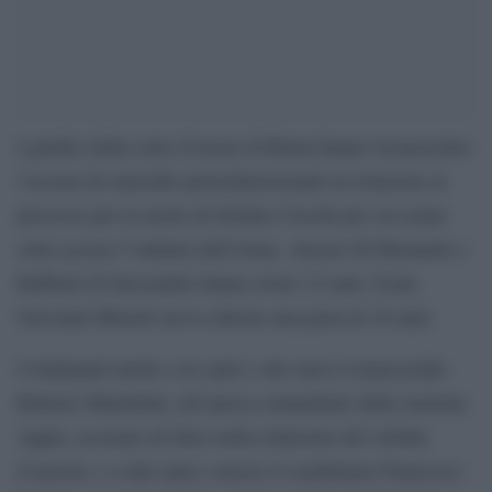
I giudici della corte d’assise di Roma hanno riconosciuto
l’accusa di omicidio preterintenzionale in relazione al
processo per la morte di Stefano Cucchi per cui erano
sotto accusa 5 militari dell’Arma. Alessio Di Bernardo e
Raffaele D’Alessandro hanno avuto 12 anni. Il pm
Giovanni Musarò aveva chiesto una pena di 18 anni.
Condannati anche a tre anni e otto mesi il maresciallo
Roberto Mandolini, all’epoca comandante della stazione
Appia, accusato di falso nella redazione del verbale
d’arresto, e a due anni e mezzo il carabiniere Francesco