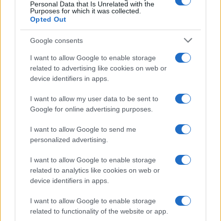
Personal Data that Is Unrelated with the
Purposes for which it was collected.
Opted Out
Syndication
Culture
Google consents
Salute
Globalist
I want to allow Google to enable storage
related to advertising like cookies on web or
Megachip
Globalscience
device identifiers in apps.
GiULia
Globalsport
I want to allow my user data to be sent to
Google for online advertising purposes.
Prima Pagina
I want to allow Google to send me
personalized advertising.
Giornale dello
Chi siamo
I want to allow Google to enable storage
Spettacolo
related to analytics like cookies on web or
Contributors
device identifiers in apps.
Wondernet
Facebook
I want to allow Google to enable storage
Giuliana Sgrena
related to functionality of the website or app.
Twitter