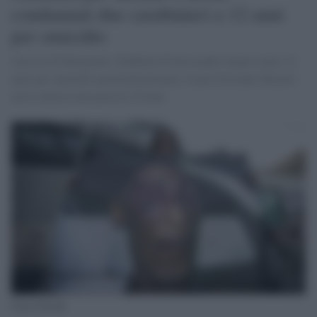
condannati due carabinieri a 12 anni
per omicidio
Alessio Di Bernardo e Raffaele D'Alessandro hanno avuto 12
anni per omicidio preterintenzionale. Il pm Giovanni Musarò
aveva chiesto una pena di 18 anni.
Caso Cucchi