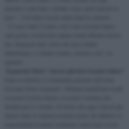
giustizia è stata fatta e Stefano, forse, potrà riposare in
pace”. Così Ilaria Cucchi subito dopo la sentenza.
“Ci sono voluti 10 anni e chi è stato al nostro fianco
ogni giorno sa benissimo quanta strada abbiamo dovuto
fare. Ringrazio tutti coloro che non ci hanno
abbandonato e ci hanno creduto, assieme a noi”, ha
aggiunto.
Il generale Nistri: “Ancora più forte il nostro dolore”
Dopo la sentenza, il comandante generale dell’Arma
Giovanni Nistri commenta: “Abbiamo manifestato in più
occasioni il nostro dolore e la nostra vicinanza alla
famiglia per la vicenda. Un dolore che oggi è ancora più
intenso dopo la sentenza di primo grado che definisce le
responsabilità di alcuni carabinieri venuti meno al loro