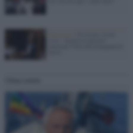
Cpr sono dei lager e vanno chiusi"
Opposizione /
Dl Caivano, Cucchi
(Avs): "Inasprire le pene per i
minorenni? Follia della propaganda di
destra"
Ultime notizie