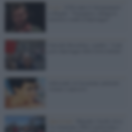
Il caso /
Il Pd contro il 'documentario'
su Regeni: "Vergognoso, infanga la
memoria e tende al depistaggio"
Omicidio Borsellino, i giudici: "il più
grave depistaggio della storia italiana"
Aldrovandi, la Cassazione: poliziotti
violenti e repressivi
Opposizione /
Migranti, Cucchi (Avs):
"La situazione a Milo è gravissima, i