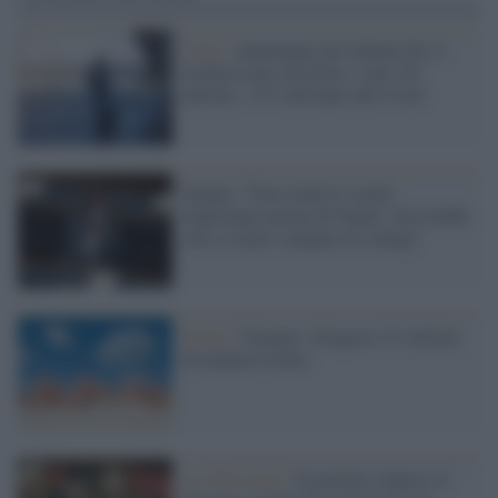
I dati /
Aumentano gli italiani che si
trasferiscono all'estero: sono 5,6
milioni, +3% nell'anno del Covid
Zampa: "Non credo le scuole
riapriranno prima di Natale. Servirebbe
solo a creare vampate di contagi"
Estate /
Vacanze: ad agosto 21 milioni
di italiani in ferie
La riflessione /
Il governo colpisce il