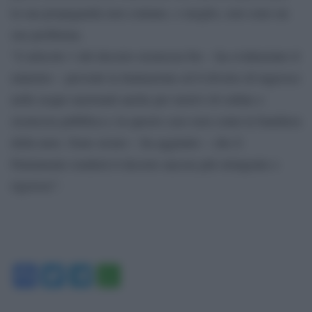
la sua propaganda non contano, o meglio, non sono un
suo problema.
“L’articolo 1 del decreto sicurezza bis – ha evidenziato il
ministro – prevede la limitazione ed il divieto di ingresso
nelle acque nazionali anche per motivi di ordine e
sicurezza pubblica e in questo caso non conta la bandiera
della nave. Sono sicuro – ha aggiunto – che il
Parlamento renderà il decreto ancora più stringente e
rigoroso”.
Facebook
Twitter
Telegram
WhatsApp