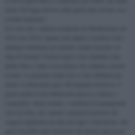
ai 584 di quest’anno) e contrastare gli scafisti, dai 5mila
morti. Chi fugge davvero dalla guerra può arrivare con i
corridoi umanitari”.
Se è vero che i cadaveri recuperati nel Mediterraneo nel
2019 sono 584 le ragioni sono duplici: la prima è che i
naufragi continuano nel silenzio, mentre nessuno, né
Ong né Guardie Costiere legali e non criminali come
quella libica, vanno a raccogliere chi continua a morire
in mare. Le partenze inoltre non si sono abbattute per
niente: lo dimostrano quei 300 migranti arrivati in 17
giorni mentre la Sea Watch non riusciva a entrare a
Lampedusa. Senza contare, i centinaia di respingimenti
verso la Libia, che contano centinaia di persone che
vengono inghiottite nel buio dei lager e dimenticate. Ma
questi invisibili nelle statistiche che Salvini spaccia per