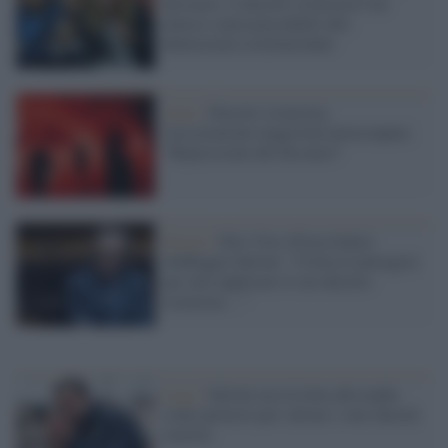
dissenso: il decreto sicurezza è un
attacco senza precedenti alla
democrazia costituzionale
Anm /
Decreto sicurezza,
l'associazione magistrati preoccupata:
"Repressione del dissenso"
Destra /
Elio Vito (Forza Italia)
sbeffeggia Salvini: “Critica Lamorgese
per aver applicato il suo decreto
sicurezza…”
Lega /
Salvini usa la lotta alla mafia
come pretesto per salvare i suoi decreti
razzisti