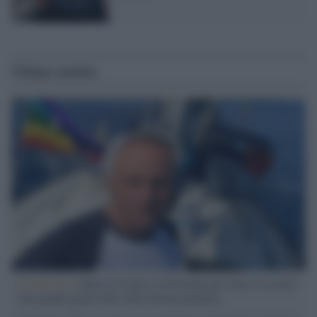
Ultime notizie
L'intervista /
Marco Croatti e la Flottilla per Gaza: le nostre
vele gonfie grazie alla sollevazione popolare