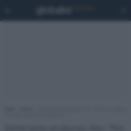
Home
>
Notizie
>
Salvini insiste ad attaccare Alex: “Non sono naufragi
ma viaggi organizzati dai trafficanti”
Salvini insiste ad attaccare Alex: "Non