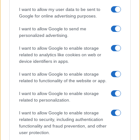
GiULia
Globalsport
I want to allow my user data to be sent to
Google for online advertising purposes.
Prima Pagina
I want to allow Google to send me
personalized advertising.
Giornale dello
Chi siamo
I want to allow Google to enable storage
Spettacolo
related to analytics like cookies on web or
Contributors
device identifiers in apps.
Wondernet
Facebook
I want to allow Google to enable storage
Giuliana Sgrena
related to functionality of the website or app.
Twitter
I want to allow Google to enable storage
Google News
related to personalization.
Mastodon
I want to allow Google to enable storage
related to security, including authentication
Cookie Policy
functionality and fraud prevention, and other
user protection.
Preferenze Privacy