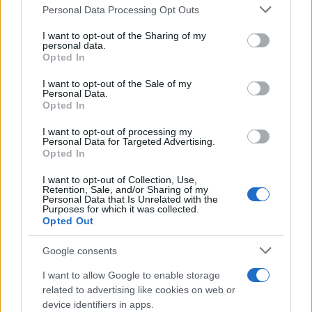
Personal Data Processing Opt Outs
This information may also be disclosed by us to third parties
Il libro /
La letteratura che racconta l’estate
on the IAB’s List of Downstream Participants that may further
I want to opt-out of the Sharing of my
disclose it to other third parties.
personal data.
Opted In
Please note that this website/app uses one or more Google
services and may gather and store information including but
I want to opt-out of the Sale of my
Personal Data.
not limited to your visit or usage behaviour. You may click to
Opted In
grant or deny consent to Google and its third-party tags to
use your data for below specified purposes in below Google
I want to opt-out of processing my
consent section.
Personal Data for Targeted Advertising.
Opted In
I want to opt-out of Collection, Use,
Retention, Sale, and/or Sharing of my
Personal Data that Is Unrelated with the
Purposes for which it was collected.
Opted Out
Syndication
Culture
Google consents
Salute
Globalist
I want to allow Google to enable storage
related to advertising like cookies on web or
Megachip
Globalscience
device identifiers in apps.