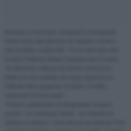
Menzogne su menzogne, propaganda su propaganda:
Salvini ormai sulla questione dei migranti è un disco
rotto di bufale e numeri finti. “Il caso della nave Alex”
ha detto il Ministro durante il question time al senato,
“ha dimostrato l’efficacia del decreto sicurezza bis.
Quelli non sono naufragi, ma viaggi organizzati da
trafficanti dietro pagamento di denaro. È traffico
organizzato di esseri umani”.
“Il deciso cambiamento di atteggiamento di questo
governo – ha sottolineato Salvini – ha consentito di
abbattere le partenze, i morti (Passati dai 5mila del 2018