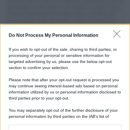
Il Senatore M5S racconta la sua esperienza sulle barche cariche di
aiuti umanitari assalite dall'esercito israeliano. Una guerra atroce,
il tentativo di disumanizzazione delle vittime, il servilismo del
governo italiano e degli altri europei, il ritorno al colonialismo.
L'importanza dei movimenti.
Do Not Process My Personal Information
Il lutto /
Addio a Livio Berruti, leggenda dello sprint
italiano
If you wish to opt-out of the sale, sharing to third parties, or
processing of your personal or sensitive information for
targeted advertising by us, please use the below opt-out
section to confirm your selection.
Il libro /
Crescere significa pentirsi: l’immaturità degli
italiani tra berlusconismo, fascismo e nuove nostalgie
Please note that after your opt-out request is processed you
may continue seeing interest-based ads based on personal
information utilized by us or personal information disclosed to
third parties prior to your opt-out.
Memoria /
Quando Pasolini raccontava i minatori italiani in
You may separately opt-out of the further disclosure of your
Belgio dopo Marcinelle
personal information by third parties on the IAB’s list of
downstream participants.