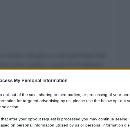
n violento videogioco è stata individuata dalla
attati sabato mattina a seguito di un’ordinanza
sa dal gip brianzolo.
ocess My Personal Information
da sull’Agi.it. L’operazione, denominata
l nome del videogioco, Grand Theft Auto, ha
to opt-out of the sale, sharing to third parties, or processing of your per
iliari nelle abitazioni dei giovanissimi. Gli
formation for targeted advertising by us, please use the below opt-out s
 selection.
iati, a vario titolo, di un tentato omicidio e di
tti di lesioni, furto, minacce gravi e spaccio di
 that after your opt-out request is processed you may continue seeing i
ased on personal information utilized by us or personal information dis
 a Monza tra il marzo 2018 ed il gennaio 2019.