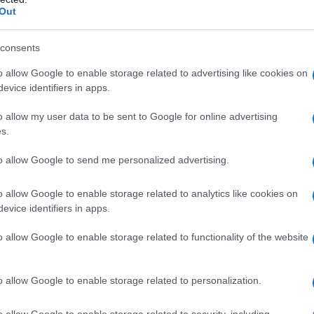
Il Se
Out
barch
ema di “disinformazione” quello che riguarda i
dall'e
an Luca Rocco, uno dei massimi esperti nel
tentat
consents
servil
e per quanto riguarda Grand Theft Auto, il
o allow Google to enable storage related to advertising like cookies on
europ
e perché avrebbe ispirato la baby gang di
evice identifiers in apps.
dei m
ra la violenza giocata e quella agita. Grand Theft
o allow my user data to be sent to Google for online advertising
Tend
ta nel 1997 come gioco d’azione bidimensionale
s.
onlin
lo nel 2001, che certamente si presta a critiche
artic
to allow Google to send me personalized advertising.
catore è sostanzialmente chiamato a muoversi e
o allow Google to enable storage related to analytics like cookies on
più di uno, nel caso dell’ultimo capitolo Grand
evice identifiers in apps.
Pd /
 a svolgere attività illegali di vario tipo. Nella
si sp
o allow Google to enable storage related to functionality of the website
nd Theft Auto Online, i giocatori possono anche
.
o allow Google to enable storage related to personalization.
l protagonista si aggrega ad altri per compiere
Il ca
Usa, 
E in effetti, nelle intercettazioni raccolte dai
o allow Google to enable storage related to security, including