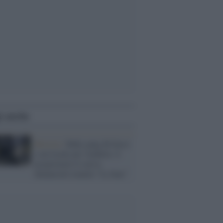
i anche
Brescia /
Baby gang dà fuoco
a un locale per vendetta: il
proprietario li aveva
denunciati tramite "Le Iene"