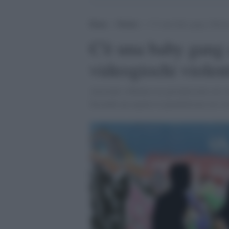
Home
>
Notizie
>
C’è una baby gang a Monza c
C'è una baby gang 
videogiochi violen
Arrestati a Monza sei giovanissimi cui vi
Secondo un esperto il parallelismo tra vio