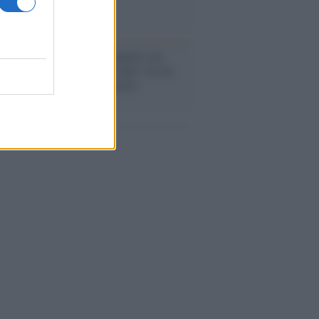
anca /
Caso Mps: i pm milanesi ora
ono vederci chiaro sulle “chat” tra un
ente del Mef e alcuni ministri