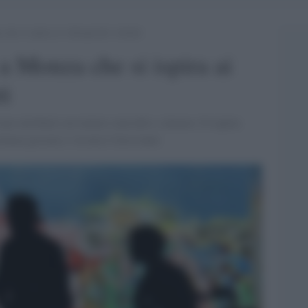
he si ispira ai videogiochi violenti
a Monza che si ispira ai
ti
ene attribuito un tentato omicidio e almeno 10 rapine.
lenza giocata e vissuta è fuorviante