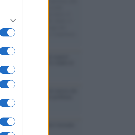
natore M5S racconta la sua esperienza sulle
e cariche di aiuti umanitari assalite
sercito israeliano. Una guerra atroce, il
ivo di disumanizzazione delle vittime, il
ismo del governo italiano e degli altri
ei, il ritorno al colonialismo. L'importanza
ovimenti.
enze /
Sale il numero degli acquisti
e in Europa e aumentano le vendite di
oli second hand
Un partito progressista e di sinistra che
acca sul riarmo ha un serio problema
so /
Trump ha quasi esaurito l'arsenale
ma il tycoon smentisce