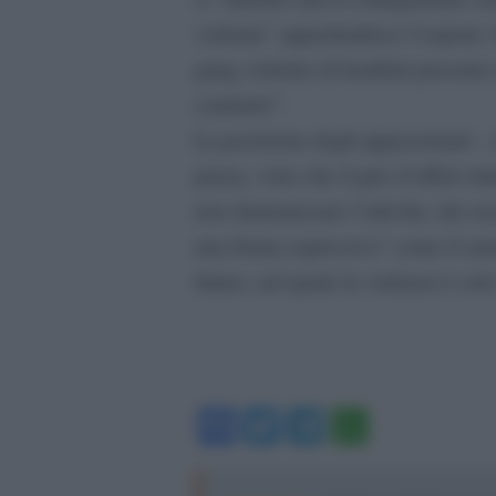
violenta” approfondisce l’esperto
gang violente di bambini presenti 
contrario”.
La posizione degli appassionati – c
pensa, visto che il giro d’affari st
non demonizzare l’attività, che res
una forma espressiva” come il cin
futuro, nel quale la violenza è solo
Facebook
Twitter
Telegram
WhatsA