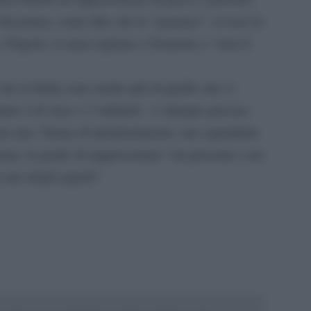
. Insomma, come dire che le “paranze”, ovvero le
a Napoli, si siano ispirate a Gomorra e “non il
he in Italia sono molto più di quello che si
imato è di circa 1,7 miliardi – è dunque precisa:
ta una “forma di intrattenimento, ma soprattutto
ema, in grado di rappresentare “un presente o un
 uno degli aspetti”.
pp