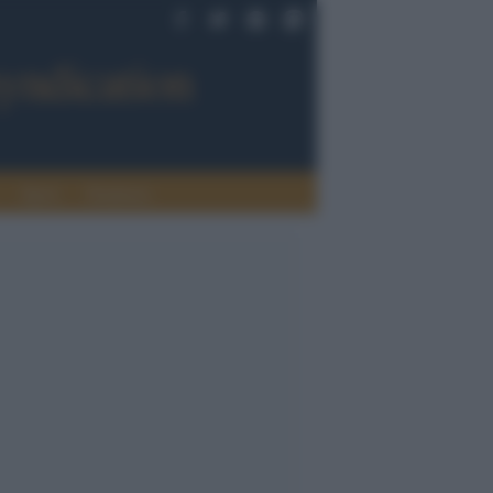
Sport
Tendenze