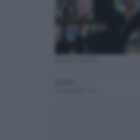
Immagine di repertorio
globalist
17 Aprile 2019 - 13.33