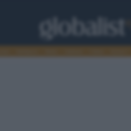
omia
Intelligence
Media
Ambiente
Cultura
Scienza