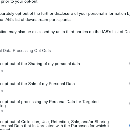
 prior to your opt-out.
 intimidatoria del branco”: sono i due elementi
rately opt-out of the further disclosure of your personal information by
protagonista di almeno 10 rapine che gli
he IAB’s list of downstream participants.
ruire in collaborazione con l’anticrimine della
tion may also be disclosed by us to third parties on the IAB’s List of 
rrestati, giovani residenti a Monza e
 that may further disclose it to other third parties.
Ulti
nenti allo stesso gruppo, che si era dato anche un
 that this website/app uses one or more Google services and may gath
l Data Processing Opt Outs
ti erano noti come la “compagnia del Centro” o
including but not limited to your visit or usage behaviour. You may click 
 to Google and its third-party tags to use your data for below specifi
azioni hanno delineato come le vittime scelte,
o opt-out of the Sharing of my personal data.
ogle consent section.
In
nsiderate deboli: dall’altro lato invece, la
anco arrivava a far desistere i malcapitati da
o opt-out of the Sale of my Personal Data.
In
oloro che hanno subito le aggressioni violenti dei
tetto Il gruppo agiva con un fine ben preciso:
to opt-out of processing my Personal Data for Targeted
ing.
L'int
entro di Monza, come testimoniano alcuni episodi
In
Gaza:
: “Questa è la nostra zona”.
solle
o opt-out of Collection, Use, Retention, Sale, and/or Sharing
ersonal Data that Is Unrelated with the Purposes for which it
equestrati telefoni cellulari ed altri oggetti
lected.