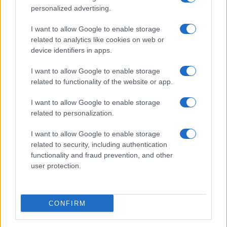
personalized advertising.
Giornale dello
Chi siamo
I want to allow Google to enable storage
Spettacolo
related to analytics like cookies on web or
Contributors
device identifiers in apps.
Wondernet
Facebook
I want to allow Google to enable storage
Giuliana Sgrena
related to functionality of the website or app.
Twitter
I want to allow Google to enable storage
Google News
related to personalization.
Mastodon
I want to allow Google to enable storage
related to security, including authentication
Cookie Policy
functionality and fraud prevention, and other
user protection.
Preferenze Privacy
CONFIRM