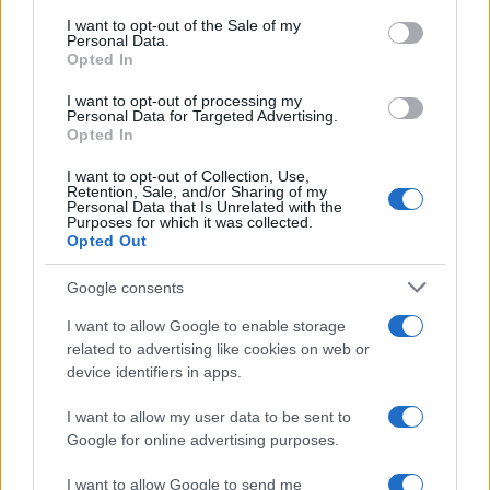
services and may gather and store information including but
I want to opt-out of the Sale of my
Personal Data.
not limited to your visit or usage behaviour. You may click to
Opted In
grant or deny consent to Google and its third-party tags to
use your data for below specified purposes in below Google
I want to opt-out of processing my
consent section.
Personal Data for Targeted Advertising.
Opted In
I want to opt-out of Collection, Use,
Retention, Sale, and/or Sharing of my
Personal Data that Is Unrelated with the
Purposes for which it was collected.
Opted Out
Syndication
Culture
Google consents
Salute
Globalist
I want to allow Google to enable storage
related to advertising like cookies on web or
Megachip
Globalscience
device identifiers in apps.
GiULia
Globalsport
I want to allow my user data to be sent to
Google for online advertising purposes.
Prima Pagina
I want to allow Google to send me