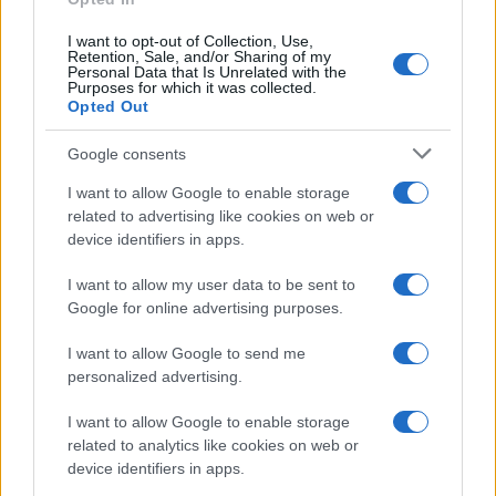
I want to opt-out of Collection, Use,
Retention, Sale, and/or Sharing of my
Personal Data that Is Unrelated with the
Purposes for which it was collected.
Opted Out
Syndication
Culture
Google consents
Salute
Globalist
I want to allow Google to enable storage
related to advertising like cookies on web or
Megachip
Globalscience
device identifiers in apps.
GiULia
Globalsport
I want to allow my user data to be sent to
Google for online advertising purposes.
Prima Pagina
I want to allow Google to send me
personalized advertising.
Giornale dello
Chi siamo
I want to allow Google to enable storage
Spettacolo
related to analytics like cookies on web or
Contributors
device identifiers in apps.
Wondernet