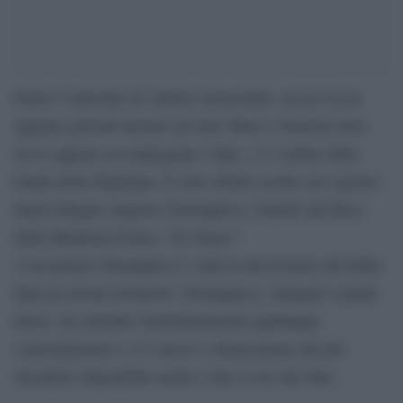
Dietro l’omicidio di Andrea Gioacchini, ucciso in un
agguato giovedì davanti all’asilo Mais e Girasole dove
aveva appena accompagnato i figli, c’è l’ombra della
banda della Magliana. È stato infatti iscritto nel registro
degli indagati Augusto Giuseppucci, fratello del Boss
della Magliana Franco “Er Negro”.
A incastrare Giuseppucci è stata la descrizione del killer
fatta da alcuni testimoni. Giuseppucci, indagato a piede
libero, ha smentito immediatamente qualunque
coinvolgimento e si è messo a disposizione del pm
dicendosi disponibile anche a fare il test del Dna.