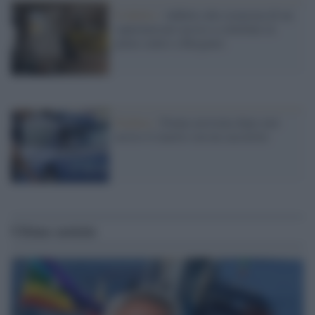
Il delitto /
Addetto alla sicurezza di un
supermercato ucciso a coltellate in
pieno centro a Bergamo
Pachino /
Donna arrestata dopo aver
ucciso il marito con un cacciavite
Ultime notizie