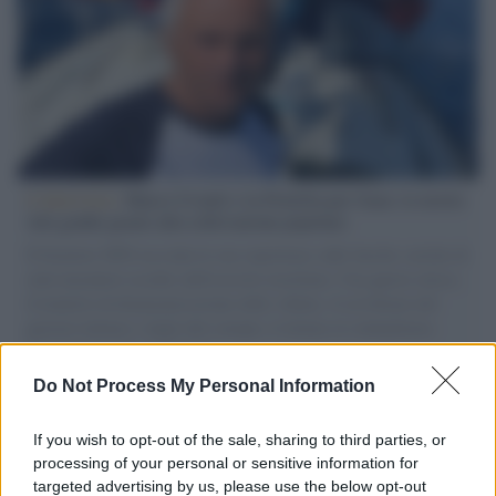
L'intervista /
Marco Croatti e la Flottilla per Gaza: le nostre
vele gonfie grazie alla sollevazione popolare
Il Senatore M5S racconta la sua esperienza sulle barche cariche di
aiuti umanitari assalite dall'esercito israeliano. Una guerra atroce,
il tentativo di disumanizzazione delle vittime, il servilismo del
governo italiano e degli altri europei, il ritorno al colonialismo.
L'importanza dei movimenti.
Do Not Process My Personal Information
Il lutto /
Addio a Livio Berruti, leggenda dello sprint
italiano
If you wish to opt-out of the sale, sharing to third parties, or
processing of your personal or sensitive information for
targeted advertising by us, please use the below opt-out