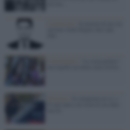
persona...
L’anniversario /
In memoria di una vita
spezzata: Giulio Regeni, dieci anni
dopo
Il documentario /
“La vicina perfetta”:
una tragedia raccontata senza retorica
Moncalieri /
Ex olimpionica di sci, a
84 anni spara a un vicino di casa dopo
una lite