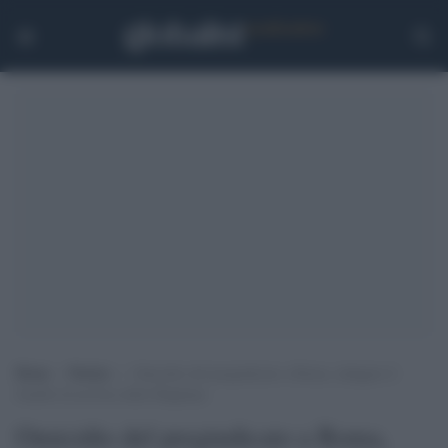
Home
>
Notizie
>
Omicidio del pregiudicato a Roma, indagato il
fratello di un boss della Magliana
Omicidio del pregiudicato a Roma,