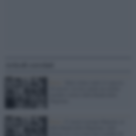
Articoli correlati
Roma /
Maxi retata contro lo spaccio,
28 arresti: tra loro anche un celebre
membro storico della Banda della
Magliana
Roma /
E' morto Luciano Mancini, ex
della Banda della Magliana: nelle
ultime ore c'era stato uno scambio di