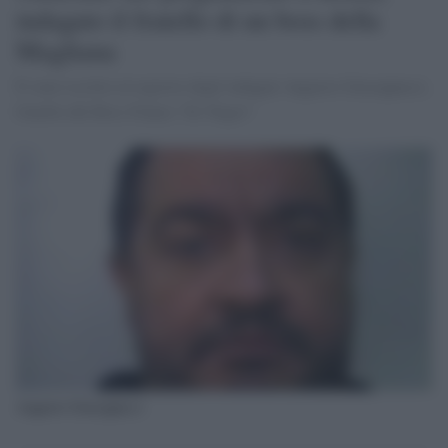
indagato il fratello di un boss della
Magliana
È stato iscritto al registro degli indagati Augusto Giuseppucci,
fratello del Boss Franco "Er Negro"
Augusto Giuseppucci