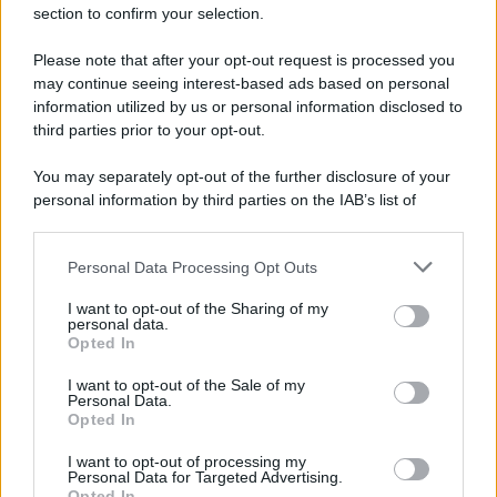
section to confirm your selection.
Il libro /
Crescere significa pentirsi: l’immaturità degli
italiani tra berlusconismo, fascismo e nuove nostalgie
Please note that after your opt-out request is processed you
may continue seeing interest-based ads based on personal
information utilized by us or personal information disclosed to
third parties prior to your opt-out.
Memoria /
Quando Pasolini raccontava i minatori italiani in
You may separately opt-out of the further disclosure of your
Belgio dopo Marcinelle
personal information by third parties on the IAB’s list of
downstream participants.
Personal Data Processing Opt Outs
This information may also be disclosed by us to third parties
Il libro /
La letteratura che racconta l’estate
on the IAB’s List of Downstream Participants that may further
I want to opt-out of the Sharing of my
disclose it to other third parties.
personal data.
Opted In
Please note that this website/app uses one or more Google
services and may gather and store information including but
I want to opt-out of the Sale of my
Personal Data.
not limited to your visit or usage behaviour. You may click to
Opted In
grant or deny consent to Google and its third-party tags to
use your data for below specified purposes in below Google
I want to opt-out of processing my
consent section.
Personal Data for Targeted Advertising.
Opted In