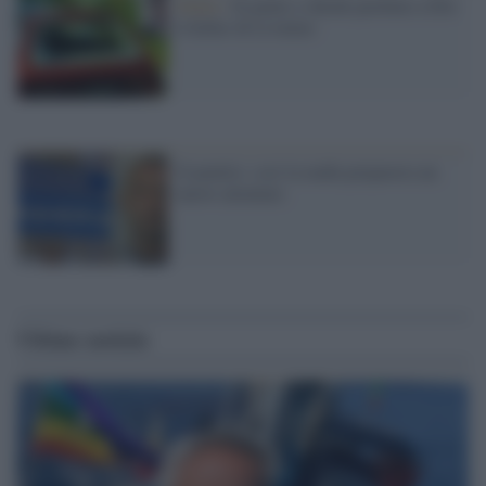
Mafia /
Si pente e chiede perdono a Dio
il killer di Livatino
Il pentito: così la mafia preparava un
nuovo attentato
Ultime notizie