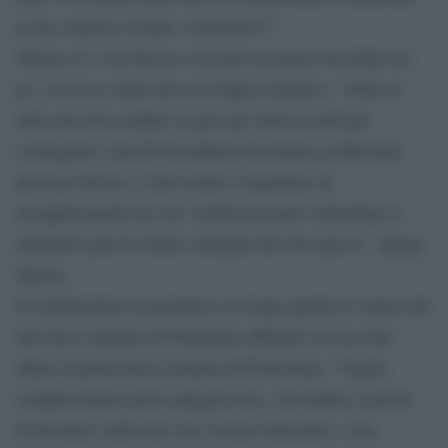
in un contesto sociale e lavorativo?”.
Mazza si è così deciso a trovare un lavoro ma dopo un
po’ si è reso conto che era troppo rischioso: “Oltre al
fatto che devo andare in giro per tutta la città per
consegnare i pacchi facendomi incontrare moltissime
persone diverse, il mio nome è registrato su
un’applicazione da cui i clienti possono controllare il
momento preciso della consegna del loro pacco”, spiega
Mazza.
Il collaboratore di giustizia si rivolge quindi ai vertici del
Servizio Centrale di Protezione affinché sia ricevuto
dalla Commissione Centrale di Protezione: “Voglio
semplicemente poter spiegare loro, che hanno il potere
di decidere sulla mia vita, la mia situazione: a me