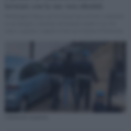
lavorare con la sua vera identità
Michelangelo Mazza, pur di lavorare per assistere e mantenere
la sua famiglia, è diventato un fattorino usando il suo vero
nome e cognome. L'appello al Servizio Centrale di Protezione.
Collaboratore di giustizia