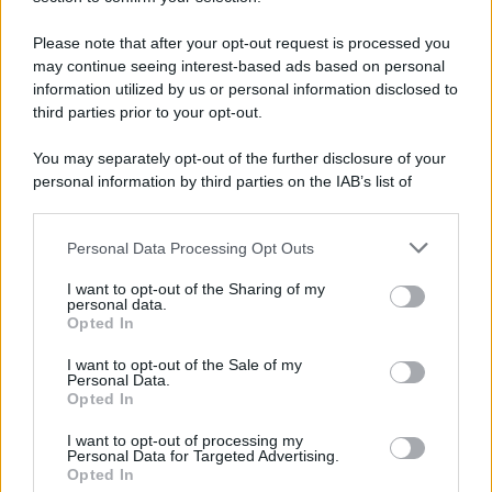
Tel Aviv /
Netanyahu si smarca da Trump: "Israele farà tutto
quello che è necessario per la sua sicurezza"
Please note that after your opt-out request is processed you
may continue seeing interest-based ads based on personal
information utilized by us or personal information disclosed to
third parties prior to your opt-out.
La riflessione /
Pace, disarmo e Ucraina: il centrosinistra
You may separately opt-out of the further disclosure of your
non trasformi il riarmo europeo in una battaglia interna per
personal information by third parties on the IAB’s list of
le primarie
downstream participants.
Personal Data Processing Opt Outs
This information may also be disclosed by us to third parties
Alpinismo /
Nirmal Purja, l'uomo che sfidò gli Ottomila
on the IAB’s List of Downstream Participants that may further
I want to opt-out of the Sharing of my
lasciando al mondo una lezione di umiltà, coraggio e
disclose it to other third parties.
personal data.
solidarietà
Opted In
Please note that this website/app uses one or more Google
services and may gather and store information including but
I want to opt-out of the Sale of my
Personal Data.
not limited to your visit or usage behaviour. You may click to
Opted In
grant or deny consent to Google and its third-party tags to
use your data for below specified purposes in below Google
I want to opt-out of processing my
consent section.
Personal Data for Targeted Advertising.
Opted In