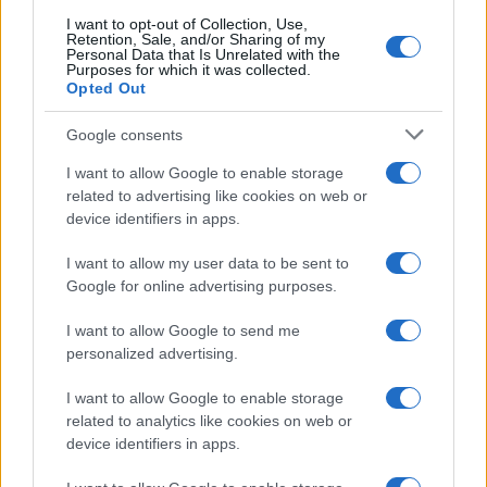
I want to opt-out of Collection, Use,
Retention, Sale, and/or Sharing of my
Personal Data that Is Unrelated with the
Purposes for which it was collected.
Opted Out
Syndication
Culture
Google consents
Salute
Globalist
I want to allow Google to enable storage
related to advertising like cookies on web or
Megachip
Globalscience
device identifiers in apps.
GiULia
Globalsport
I want to allow my user data to be sent to
Google for online advertising purposes.
Prima Pagina
I want to allow Google to send me
personalized advertising.
Giornale dello
Chi siamo
I want to allow Google to enable storage
Spettacolo
related to analytics like cookies on web or
Contributors
device identifiers in apps.
Wondernet
Facebook