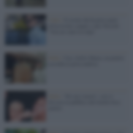
Video /
Il ceceno che ha preso parte
all'uccisione a pugni e calci Niccolò:
"Non mi sento in colpa"
Mafia /
Caso Attilio Manca, un pentito
accredita la pista mafiosa
Mafia /
"Per me è morto", così si
dissocia in pubblico dal fratello boss
pentito