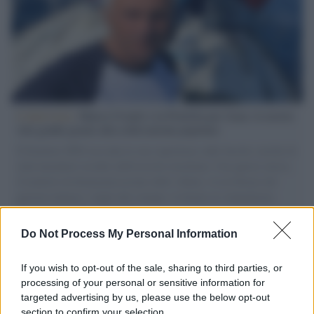
L'intervista /
Marco Croatti e la Flottilla per Gaza: le nostre
vele gonfie grazie alla sollevazione popolare
Il Senatore M5S racconta la sua esperienza sulle barche cariche di
aiuti umanitari assalite dall'esercito israeliano. Una guerra atroce,
il tentativo di disumanizzazione delle vittime, il servilismo del
governo italiano e degli altri europei, il ritorno al colonialismo.
L'importanza dei movimenti.
Do Not Process My Personal Information
Il conflitto /
La mafia russa e l'arma del caos
If you wish to opt-out of the sale, sharing to third parties, or
processing of your personal or sensitive information for
targeted advertising by us, please use the below opt-out
section to confirm your selection.