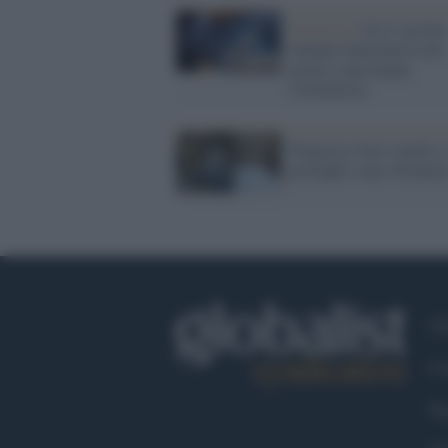
Covid-19 /
Se il vaccino
italiano funzionerà sarà
grazie a una donna
(volontaria)
Francesco lava i piedi a
profughi e una volontari
Ch
Co
Fa