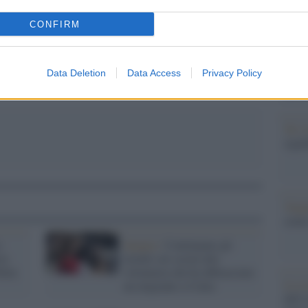
Il Se
barch
pp
CONFIRM
dall'e
tentat
servil
Data Deletion
Data Access
Privacy Policy
europ
dei m
Tel 
signi
Vang
come 
o
Spagna /
Continuano gli
ta
insulti sui social alla
utin
volontaria che ha abbracciato
La sc
un migrante a Ceuta
dell’