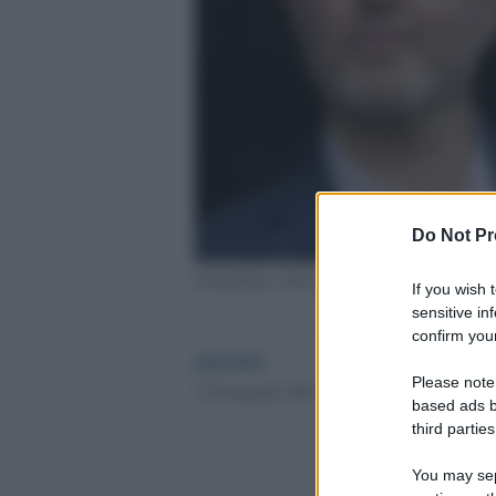
Do Not Pr
Gramellini e Silvia Romano
If you wish 
sensitive in
confirm your
globalist
Please note
23 Novembre 2018 - 08.41
based ads b
third parties
You may sepa