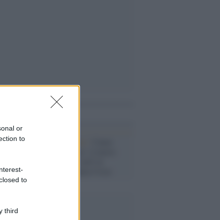
i anche
sonal or
ection to
L'inaugurazione /
Cuneo
inaugura Esseci: il nuovo
polo culturale nell’ex
nterest-
ospedale di Santa Croce
closed to
 third