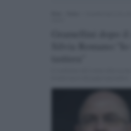
Home
>
Notizie
>
Gramellini dopo il suo cors
tastiera”
Gramellini dopo il 
Silvia Romano:"Io 
tastiera"
Il vicedirettore del Corriere della sera ha
di averlo messo alla gogna senza motivo