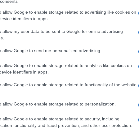
consents
da tutti. I social hanno instaurato la dittatura
o allow Google to enable storage related to advertising like cookies on
prima di sapere e a sostituire la voglia di capire
evice identifiers in apps.
i una minoranza esigua, ma non trascurabile,
o allow my user data to be sent to Google for online advertising
trumento alla moda per condizionare,
s.
Ulti
he, in nome del Bene, arrivano ad augurarti di
to allow Google to send me personalized advertising.
o allow Google to enable storage related to analytics like cookies on
ovuto spendere molto tempo a rispondere alle
evice identifiers in apps.
 di empatia nei confronti della volontaria italiana.
o allow Google to enable storage related to functionality of the website
l’intepretazione è stata completamente diversa,
biani da tastiera’ che avrebbero organizzato lo
o allow Google to enable storage related to personalization.
ti negativi, spesso violenti.
L'int
o allow Google to enable storage related to security, including
Gaza:
cation functionality and fraud prevention, and other user protection.
solle