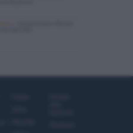
rose del previsto
dagliere /
Europei di nuoto: Pellecani
 una super Italia
Culture
Giornale
dello
Salute
Spettacolo
Megachip
nce
Wondernet