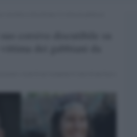
ivo discutibile su Silvia Romano:”Io vittima dei gabbiani da
suo corsivo discutibile su
vittima dei gabbiani da
 accusato i social di aver estrapolato il senso di una frase e