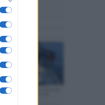
me notizie
ervista /
Marco Croatti e la Flottilla per
 le nostre vele gonfie grazie alla
vazione popolare