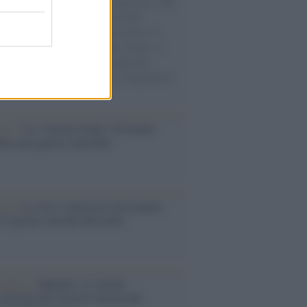
natore M5S racconta la sua esperienza sulle
e cariche di aiuti umanitari assalite
sercito israeliano. Una guerra atroce, il
ivo di disumanizzazione delle vittime, il
ismo del governo italiano e degli altri
ei, il ritorno al colonialismo. L'importanza
ovimenti.
Aviv /
La “vittoria totale” di Israele
fica una guerra senza fine
elo /
La vita si intreccia con le paure
il giorno succede alla notte
operta /
Oplontis, le vittime
eruzione del Vesuvio furono più