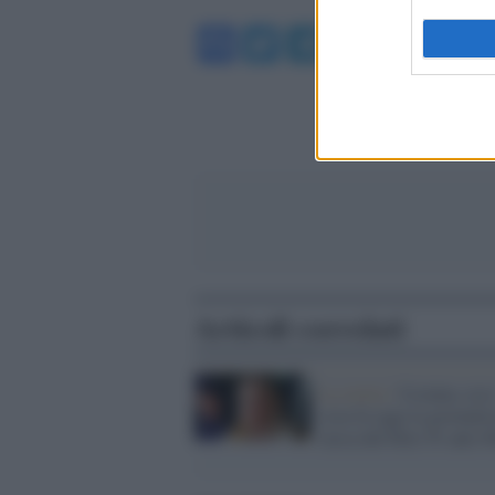
Facebook
Twitter
Telegram
WhatsA
Articoli correlati
La storia /
Ucraina, ecc
cosa fa oggi la giornalis
russa del blitz Tv anti-P