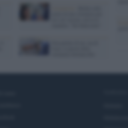
nume
Coronavirus /
Bufala sulla
morte di una volontaria per
test sul vaccino, arriva la
Il me
smentita: "Sto benissimo"
guida
 11
Non parlate di me, ma di
a
Gaza: le parole della
volontaria Stefania Boi
Syndication
i siamo
ntributors
Globalist
cebook
Globalscie