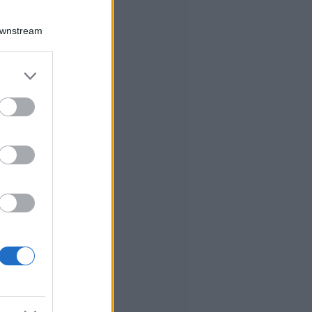
Downstream
er and store
to grant or
ed purposes