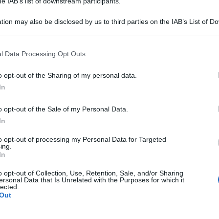
he IAB’s list of downstream participants.
tion may also be disclosed by us to third parties on the IAB’s List of 
 that may further disclose it to other third parties.
 that this website/app uses one or more Google services and may gath
l Data Processing Opt Outs
including but not limited to your visit or usage behaviour. You may click 
 to Google and its third-party tags to use your data for below specifi
o opt-out of the Sharing of my personal data.
ogle consent section.
In
o opt-out of the Sale of my Personal Data.
In
a sua rubrica alle critiche ricevute ieri dopo
direttore del Corriere della sera ha accusato i
to opt-out of processing my Personal Data for Targeted
ing.
 di una frase e di averlo messo alla gogna senza
In
o opt-out of Collection, Use, Retention, Sale, and/or Sharing
ersonal Data that Is Unrelated with the Purposes for which it
lected.
 ho scritto la mia quota parte di sciocchezze, ma
Out
ngiusto. Se stavolta lo faccio, è solo per