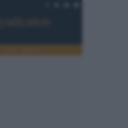
Sport
Tendenze