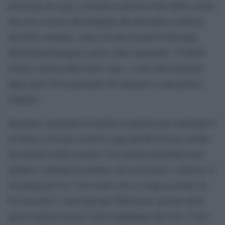
praticante di yoga, e modera il parroco Don Fabio Arlati,
che non è nuovo alla battaglia alle discipline contrarie
alla fede cristiana: come tesi alla facoltà di Teologia
dell’Emila-Romagna scelse come argomento “Il Reiki
tecnica olistica della News Age – come farsi infestare
dagli spirit Deva pensando di sottoporsi a una pratica
naturale”.
Insomma, pensavate di andare in palestra per mantenervi
in forma e avevate scelto lo yoga perché avevate sentito
dei benefici delle posture? Con molta probabilità siete
dannati e infestati da Satana, ma non temete: a Imola c’è
chi prega per voi. Così come non vi venga in mente di
far travestire i vostri figli per Halloween, perché anche
questa innocua festa è stata condannata dal Gris. Certo,