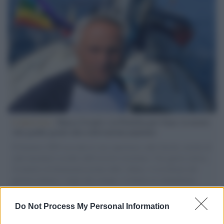
L'intervista /
Marco Croatti e la Flottilla per Gaza: le nostre
vele gonfie grazie alla sollevazione popolare
Il Senatore M5S racconta la sua esperienza sulle barche cariche di
aiuti umanitari assalite dall'esercito israeliano. Una guerra atroce,
il tentativo di disumanizzazione delle vittime, il servilismo del
governo italiano e degli altri europei, il ritorno al colonialismo.
L'importanza dei movimenti.
Do Not Process My Personal Information
Tel Aviv /
La “vittoria totale” di Israele significa una guerra