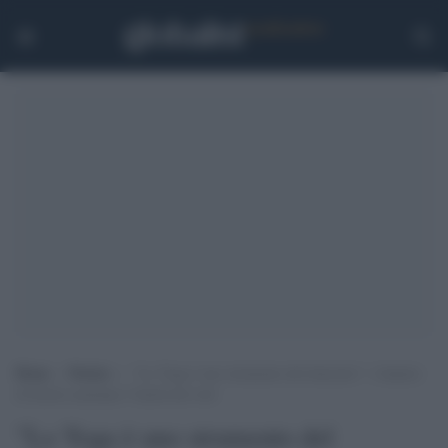
Home
>
Notizie
>
“Lo Yoga è uno strumento del demonio”: i fanatici
di Imola scatenano l’ilarità del web
"Lo Yoga è uno strumento del