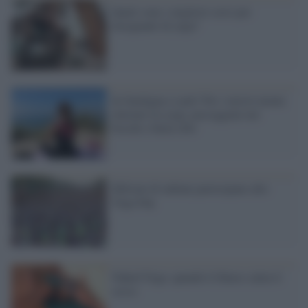
Quali sono i migliori corsi per
insegnanti di yoga?
In Sardegna si può! Per i turisti niente
internet tra yoga, passeggiate nei
boschi e buon cibo
Milioni di indiani partecipano allo
Yoga Day
Naked Yoga: quando il fitness aiuta il
sesso