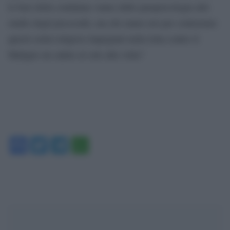
le basi della condanna vanno dalle parapsicologia allo
studio degli piscoculti, ma chi siamo noi per contrastare
questi esimi religiosi impegnati nella lotta contro il
Maligno un saluto al sole alla volta?
Facebook
Twitter
Telegram
WhatsApp