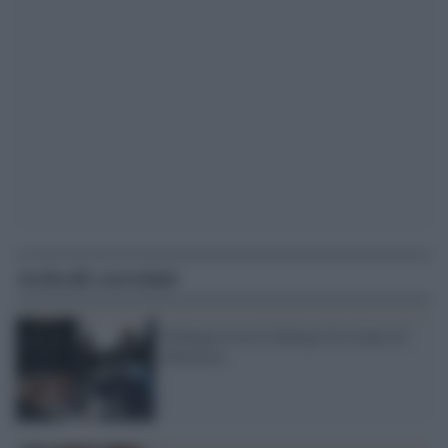
Articoli correlati
Erdogan avvia il dialogo fra islam ed
ebraismo