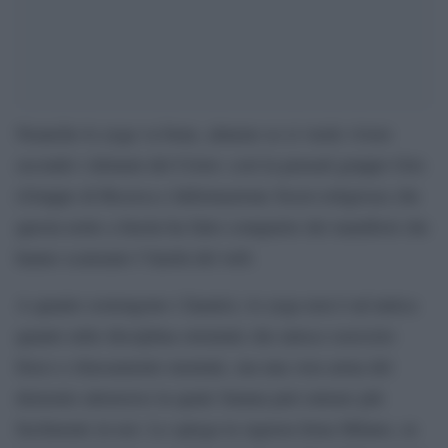
Neanche lo yoga va bene, almeno se si vuole vivere
secondo i dettami del Cristo: così la pensail gruppo Gris
(Gruppo di Ricerca e Informazione Socio-religiosa) che
questa notte a Imola ha fatto comparire dei manifesti che
hanno scatenato l’ilarità del web.
A quanto sostengono i fanatici, lo yoga non è un’antica
quanto utile disciplina orientale che unisce esercizio
fisico e rilassamento mentale, ma una vera arma del
demonio attraverso la quale Satana può entrare più
facilmente in noi. Lo spiega la signora Irma Milano, ex