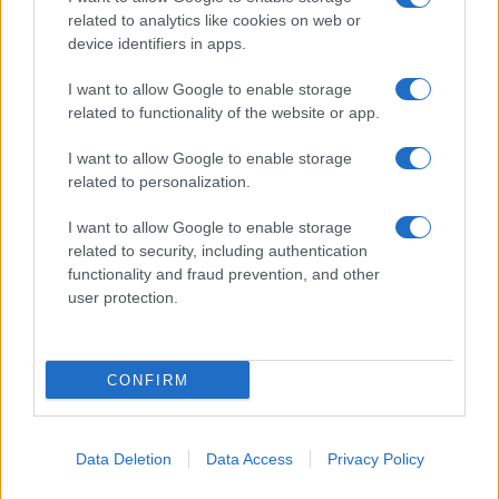
Spettacolo
related to analytics like cookies on web or
Contributors
device identifiers in apps.
Wondernet
Facebook
I want to allow Google to enable storage
Giuliana Sgrena
related to functionality of the website or app.
Twitter
I want to allow Google to enable storage
Google News
related to personalization.
Mastodon
I want to allow Google to enable storage
related to security, including authentication
Cookie Policy
functionality and fraud prevention, and other
user protection.
Preferenze Privacy
CONFIRM
©2021 Globalist.it • All right reserved.
Data Deletion
Data Access
Privacy Policy
Syndication