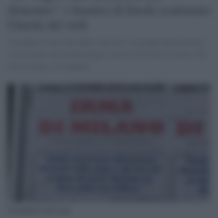
demonio": i fanatici di Imola scatenano
l'ilarità del web
I manifesti sono stati affissi dal Gris, un gruppo ultracattolico
ossessionato dai rituali pagani contrari alla fede cristiana. Che
non esistono, ovviamente
Il manifesto anti-yoga