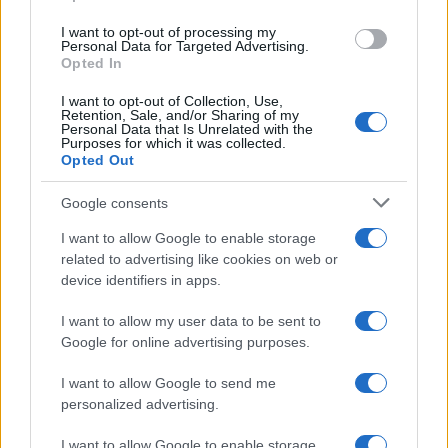
use your data for below specified purposes in below Google
I want to opt-out of processing my
consent section.
Personal Data for Targeted Advertising.
Opted In
I want to opt-out of Collection, Use,
Retention, Sale, and/or Sharing of my
Personal Data that Is Unrelated with the
Purposes for which it was collected.
Opted Out
Syndication
Culture
Google consents
Salute
Globalist
I want to allow Google to enable storage
related to advertising like cookies on web or
Megachip
Globalscience
device identifiers in apps.
GiULia
Globalsport
I want to allow my user data to be sent to
Google for online advertising purposes.
Prima Pagina
I want to allow Google to send me
personalized advertising.
Giornale dello
Chi siamo
I want to allow Google to enable storage