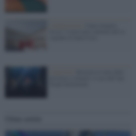
L'inaugurazione /
Cuneo inaugura
Esseci: il nuovo polo culturale nell’ex
ospedale di Santa Croce
L'intervista /
Resistere al vuoto della
provincia e colmarlo: il caso dell’Aps
People Involvement
Ultime notizie