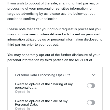
senza fine
If you wish to opt-out of the sale, sharing to third parties, or
processing of your personal or sensitive information for
targeted advertising by us, please use the below opt-out
section to confirm your selection.
Vangelo /
La vita si intreccia con le paure come il giorno
succede alla notte
Please note that after your opt-out request is processed you
may continue seeing interest-based ads based on personal
information utilized by us or personal information disclosed to
third parties prior to your opt-out.
La scoperta /
Oplontis, le vittime dell’eruzione del Vesuvio
You may separately opt-out of the further disclosure of your
furono più numerose del previsto
personal information by third parties on the IAB’s list of
downstream participants.
Personal Data Processing Opt Outs
This information may also be disclosed by us to third parties
Il medagliere /
Europei di nuoto: Pellecani guida una super
on the IAB’s List of Downstream Participants that may further
I want to opt-out of the Sharing of my
Italia
disclose it to other third parties.
personal data.
Opted In
Please note that this website/app uses one or more Google
services and may gather and store information including but
I want to opt-out of the Sale of my
Personal Data.
not limited to your visit or usage behaviour. You may click to
Opted In
grant or deny consent to Google and its third-party tags to