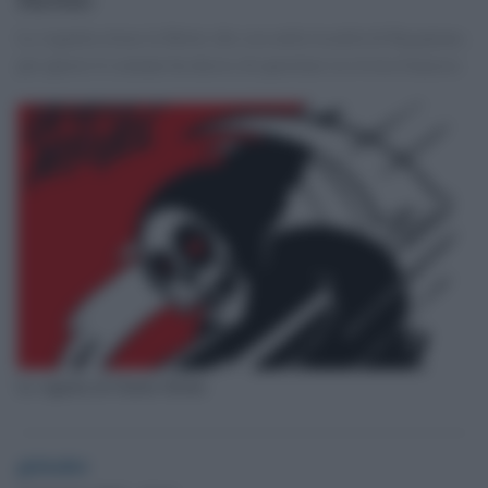
La vignetta ritrae la Morte che scia nella località di Rigopiano,
per questo il comune ha deciso di querelare la rivista francese.
La vignetta di Charlie Hebdo
globalist