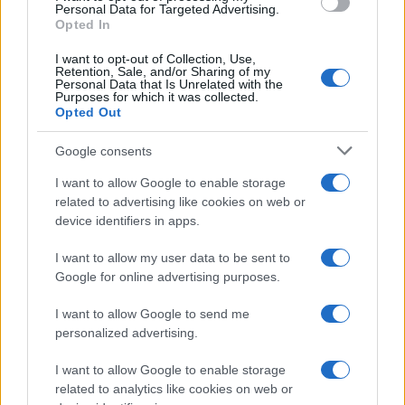
consent section.
Personal Data for Targeted Advertising.
Opted In
I want to opt-out of Collection, Use,
Retention, Sale, and/or Sharing of my
Personal Data that Is Unrelated with the
Purposes for which it was collected.
Opted Out
Syndication
Culture
Google consents
Salute
Globalist
I want to allow Google to enable storage
related to advertising like cookies on web or
Megachip
Globalscience
device identifiers in apps.
GiULia
Globalsport
I want to allow my user data to be sent to
Google for online advertising purposes.
Prima Pagina
I want to allow Google to send me
personalized advertising.
Giornale dello
Chi siamo
I want to allow Google to enable storage
Spettacolo
related to analytics like cookies on web or
Contributors