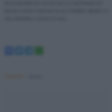
che la macchina dei soccorsi non si è mai fermata ed è
riuscita a salvare 9 persone tra cui 4 bambini. Quindi è la
vita a Farindole a vincere la corsa…
Facebook
Twitter
Telegram
WhatsApp
Argomenti:
rigopiano