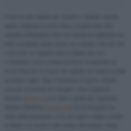
Come era già capitato per Amatrice, l’ultima vignetta
satirica dedicata al nostro Paese, in particolare alla
tragedia di Rigopiano dove una slavina ha inghiottito un
hotel uccidendo alcuni clienti, ha scatenato l’ira del web
e non solo. La vignetta ritrae la Morte che scia
a Farindola, così il comune ha deciso di querelare la
rivista francese. Lo stesso era capitato ad Amatrice come
accennato sopra, dopo il terremoto di agosto. Intanto
crescono le reazioni al “disegno”. Una è quella di
Fiorello (
leggete qui
) e l’altra è quella del vignettista
italiano Ghisberto (
leggete qui
) che ha disegnato un
uomo della protezione civile che supera sempre sciando
la Morte e le mostra il dito medio. Ricordiamo infatti