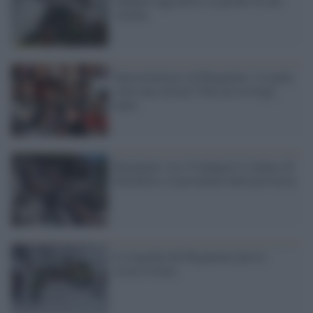
indagato aggredisce il parente di una
vittima
Intercettazioni sul Rigopiano: c'è gente
sotto una slavina? Non me ne frega
nulla
Rigopiano: tra i 6 indagati il sindaco di
Farindola e il presidente della provincia
La tragedia del Rigopiano poteva
essere evitata