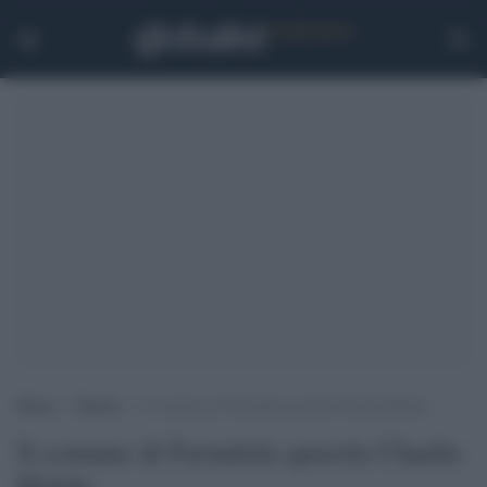
Home
>
Notizie
>
ll comune di Farindola querela Charlie Hebdo
ll comune di Farindola querela Charlie
Hebdo