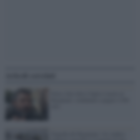
Articoli correlati
Porta i fiori dove il figlio è morto al
Rigopiano: condannato a pagare 4.500
euro
Tragedia del Rigopiano: l'ex sindaco