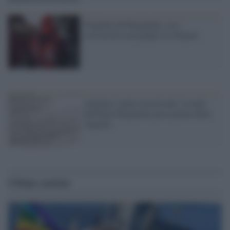
Tragedia del Rigopiano: tra i
soccorritori un gruppo di rifugiati
Aiutateci siamo terrorizzati: la mail
dell'hotel Rigopiano poco prima della
tragedia
Ultime notizie