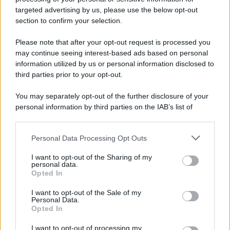
targeted advertising by us, please use the below opt-out
section to confirm your selection.
Giornalismo /
Addio a Stefano Marcelli, colonna della Rai
di Firenze e dirigente dell'Usigrai
Please note that after your opt-out request is processed you
may continue seeing interest-based ads based on personal
information utilized by us or personal information disclosed to
third parties prior to your opt-out.
Lo scenario /
Ceuta, l’ombra del Marocco sull’assalto
You may separately opt-out of the further disclosure of your
mentre Trump rafforza i rapporti con Rabat e trama contro la
personal information by third parties on the IAB’s list of
Spagna
downstream participants.
Personal Data Processing Opt Outs
This information may also be disclosed by us to third parties
La data /
L'8 agosto, quando la memoria dovrebbe insegnarci
on the IAB’s List of Downstream Participants that may further
I want to opt-out of the Sharing of my
qualcosa
disclose it to other third parties.
personal data.
Opted In
Please note that this website/app uses one or more Google
services and may gather and store information including but
I want to opt-out of the Sale of my
Personal Data.
not limited to your visit or usage behaviour. You may click to
Opted In
grant or deny consent to Google and its third-party tags to
use your data for below specified purposes in below Google
I want to opt-out of processing my