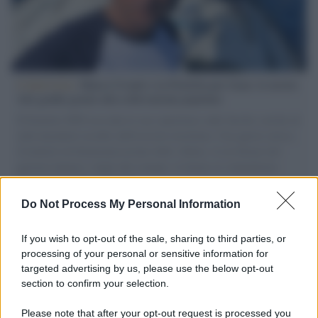
L'intervista /
Marco Croatti e la Flottilla per Gaza: le nostre
vele gonfie grazie alla sollevazione popolare
Il Senatore M5S racconta la sua esperienza sulle barche cariche di
aiuti umanitari assalite dall'esercito israeliano. Una guerra atroce,
il tentativo di disumanizzazione delle vittime, il servilismo del
governo italiano e degli altri europei, il ritorno al colonialismo.
L'importanza dei movimenti.
Do Not Process My Personal Information
Il lutto /
Addio a Francesco Guccini, il poeta della canzone
d’autore italiana
If you wish to opt-out of the sale, sharing to third parties, or
processing of your personal or sensitive information for
targeted advertising by us, please use the below opt-out
section to confirm your selection.
L'anniversario /
90 anni di Yves Saint Laurent, tra moda e
scandali
Please note that after your opt-out request is processed you