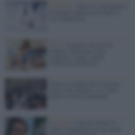
Coronavirus /
Mentre la sanità pubblica
boccheggia, quella privata chiede la
cassa integrazione
Scuola /
Il governo vieta l'uso di
cellulari e tablet nelle scuole
elementari e medie: seguita
l'indicazione dell'Unesco
Numeri di cellulare falsi o nessuna
risposta alle chiamate: ecco come i
positivi evitano la quarantena
Lombardia /
I dati del cellulare di
Attilio Fontana finiscono nel mirino
della Guardia di Finanza