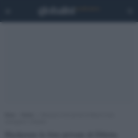
Home
>
Notizie
>
Hackerate le foto private di Diletta Leotta:
amareggiata e indignata
Hackerate le foto private di Diletta