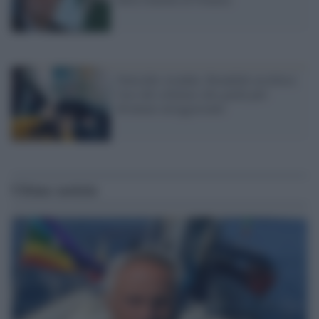
Omicidio stradale, Bonafede accellera:
l'uso del cellulare alla guida può
diventare un'aggravante
Ultime notizie