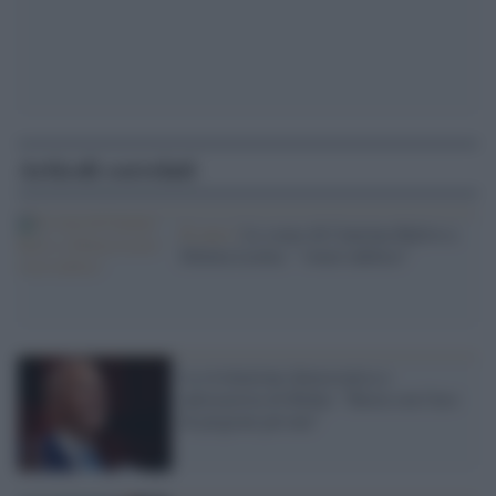
Articoli correlati
Il caso /
Le scuse di Caterina Balivo a
Diletta Leotta: " tweet infelice"
La rivoluzione democratica e
antirazzista di Biden: "Basta con l'uso
di prigioni private"