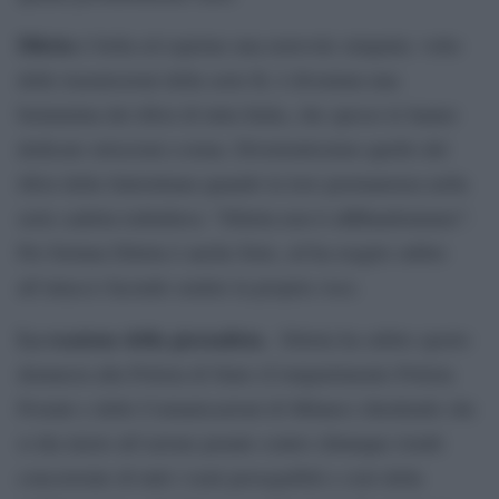
Diletta
è bella ed esprime una notevole simpatia: volto
delle trasmissioni della serie B, è diventata una
beniamina dei tifosi di tutta Italia, che spesso le hanno
dedicato striscioni a tema. Divertentissimo quello del
tifosi della Salernitana quando la loro permanenza nella
serie cadetta traballava: “Diletta non ti aBBandoniamo”.
Per fortuna Diletta è anche forte, ed ha reagito subito
all’attacco facendo sentire la propria voce.
La reazione della giornalista.
Diletta ha subito sporto
denuncia alla Polizia di Stato (Compartimento Polizia
Postale e delle Comunicazioni di Milano) chiedendo che
si dia inizio all’azione penale contro chiunque risulti
concorrente di tutti i reati perseguibili e cioè della