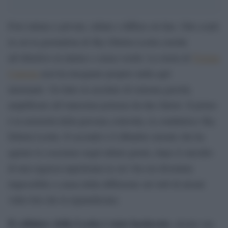
Foto intime e private, rubate e diffuse on line. Otto scatti
in cui la giornalista di Sky Diletta Leotta sorride
all’obiettivo in intimo o senza vestiti. La storia di
Tiziana
Cantone
non ha insegnato proprio nulla agli
internauti. Un fatto in assoluto di estrema gravità,
amplificato all’ennesima potenza da due fattori. Il primo
è la notorietà della persona coinvolta, la conduttrice Sky
Diletta Leotta. Il secondo è il dibattito morale che ha
agitato le coscienze negli ultimi giorni, dopo il suicidio
di una ragazza napoletana la cui vita era diventata
impossibile a causa della diffusione sul web di alcuni
video hot che la riguardavano.
Il cellulare della Leotta è stato hackerato
, alcune sue