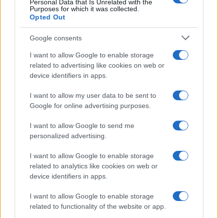
Personal Data that Is Unrelated with the
Purposes for which it was collected.
Opted Out
Syndication
Culture
Google consents
Salute
Globalist
I want to allow Google to enable storage
related to advertising like cookies on web or
Megachip
Globalscience
device identifiers in apps.
GiULia
Globalsport
I want to allow my user data to be sent to
Google for online advertising purposes.
Prima Pagina
I want to allow Google to send me
personalized advertising.
Giornale dello
Chi siamo
I want to allow Google to enable storage
Spettacolo
related to analytics like cookies on web or
Contributors
device identifiers in apps.
Wondernet
Facebook
I want to allow Google to enable storage
Giuliana Sgrena
related to functionality of the website or app.
Twitter