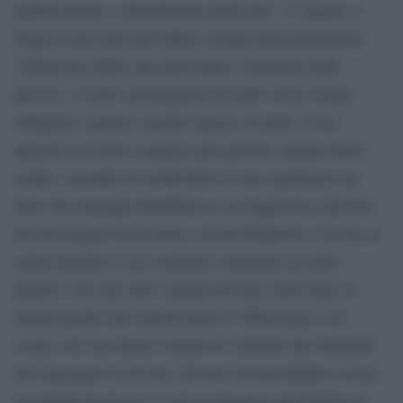
pubblicazione e distribuzione delle foto”. È quanto si
legge in una nota dell’ufficio stampa della giornalista:
“Diletta ha subito una gravissima violazione della
privacy, è molto amareggiata ma nello stesso tempo
indignata e pronta a gestire questa vicenda. Il suo
pensiero è rivolto a ragazze più giovani, magari meno
solide, cercando di condividere la sua esperienza sul
fatto che chiunque distribuisce con leggerezza una foto
privata magari di un amico, di una fidanzata o di una ex
senza chiedere il suo consenso commette un reato.
Questo è ciò che tutti i ragazzi devono avere bene in
mente perchè una condivisione su WhatsApp o sui
social, che non hanno sistemi di controllo dei materiali
che transitano su di loro, diventa incontrollabile e senza
possibilità di ritorno. E che la denuncia alla Polizia di