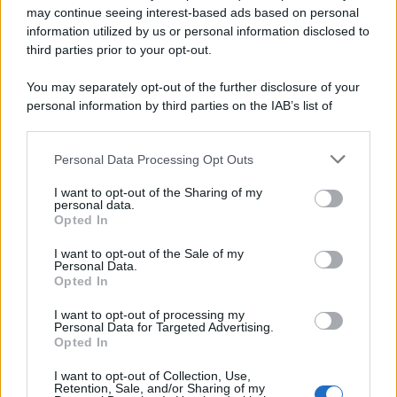
may continue seeing interest-based ads based on personal
information utilized by us or personal information disclosed to
third parties prior to your opt-out.
Perché i centri di intrattenimento per famiglie investono in
You may separately opt-out of the further disclosure of your
attrazioni ad alta tecnologia
personal information by third parties on the IAB’s list of
downstream participants.
Personal Data Processing Opt Outs
This information may also be disclosed by us to third parties
Il conflitto /
La mafia russa e l'arma del caos
on the IAB’s List of Downstream Participants that may further
I want to opt-out of the Sharing of my
disclose it to other third parties.
personal data.
Opted In
Please note that this website/app uses one or more Google
services and may gather and store information including but
I want to opt-out of the Sale of my
Personal Data.
not limited to your visit or usage behaviour. You may click to
Opted In
grant or deny consent to Google and its third-party tags to
use your data for below specified purposes in below Google
I want to opt-out of processing my
consent section.
Personal Data for Targeted Advertising.
Opted In
I want to opt-out of Collection, Use,
Retention, Sale, and/or Sharing of my