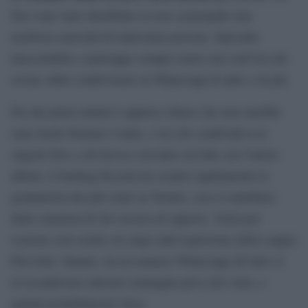
foto sono state distribuite in rete scatenando una
morbosa curiosità di tantissime persone. Episodio
inaccettabile e purtroppo sempre meno raro nell’era dei
social, delle condivisioni su WhatsApp di tutto e di più.
Fin dai primi minuti è apparso chiaro che non sarebbe
stato facile fermare l’onda: c’era chi condivideva le
singole foto e chi faceva circolare un link con l’intero
album. L’hashtag #Leotta ha scalato rapidamente la
graduatoria dei più citati su Twitter, con il contributo
delle citazioni di chi cercava di opporsi. Verrà poi
scalzato solo molte ore dopo dall’esplosione della coppia
Pitt-Jolie. Intanto, da un numero WhatsApp all’altro si
avvicendavano ulteriori immagini prive del volto, e
quindi probabilmente false.