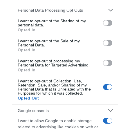
Personal Data Processing Opt Outs
This information may also be disclosed by us to third parties
L'anniversario /
90 anni di Yves Saint Laurent, tra moda e
on the IAB’s List of Downstream Participants that may further
I want to opt-out of the Sharing of my
scandali
disclose it to other third parties.
personal data.
Opted In
Please note that this website/app uses one or more Google
services and may gather and store information including but
I want to opt-out of the Sale of my
Personal Data.
not limited to your visit or usage behaviour. You may click to
Opted In
grant or deny consent to Google and its third-party tags to
use your data for below specified purposes in below Google
I want to opt-out of processing my
consent section.
Personal Data for Targeted Advertising.
Opted In
I want to opt-out of Collection, Use,
Retention, Sale, and/or Sharing of my
Personal Data that Is Unrelated with the
Purposes for which it was collected.
Opted Out
Syndication
Culture
Google consents
Salute
Globalist
I want to allow Google to enable storage
related to advertising like cookies on web or