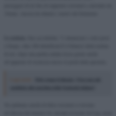
passeggeri di tre bus di supporter rossoneri e arrestato un
19enne. Ancora da chiarire i motivi del ferimento.
La nottata.
Due accoltellati, 71 denunciati e sotto posti
a Daspo, oltre 200 identificati.È il bilancio della nottata
di ieri, dopo una partita andata liscia grazie anche
all’apparato di sicurezza messo in piedi dalla questura.
Leggi anche:
Pirlo rompe il silenzio: “Non sono più
candidato alla panchina della Nazionale italiana”
Tre pullman carichi di tifosi rossoneri si trovano
all’altezza del numero 64, davanti al locale Jet Lag, assai