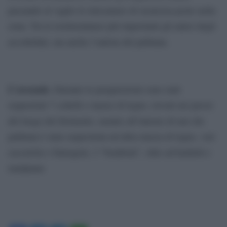
passando al vaglio le telecamere di sicurezza poste nella
zona. Tra le testimonianze più importanti gli amici degli
accoltellati, ma anche l’autista del pullman.
L’arsenale.
Durante le perquisizioni sono stati
sequestrati 7 coltelli e mazze di legno, trovati nei pressi
del luogo del ferimento, mentre all’interno di uno dei
pullman è stata sequestrata un’altra mazza di legno, vari
cacciavite e fumogeni, 2 “bomboni”, oltre ad hashish e
marijuana