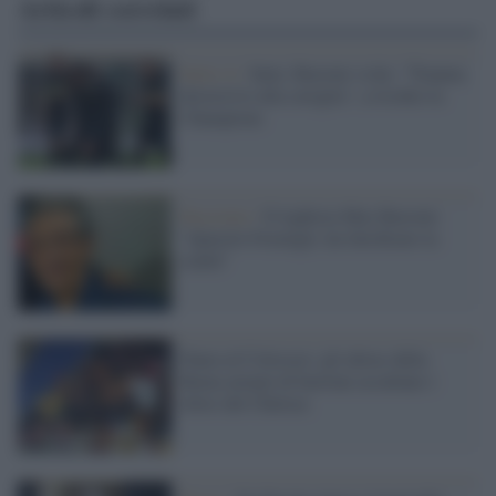
Articoli correlati
Serie A /
Inter, Bastoni va ko: "Trauma
distorsivo alla caviglia", a rischio la
Champions
Fascismo /
Il leghista Max Bastoni:
"Querelo Formigli, ha falsificato la
realtà"
Paura al Colosseo: gli ultras della
Roma armati di bastone assaltano i
tifosi del Chelsea