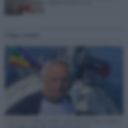
ospedale di Santa Croce
Ultime notizie
L'intervista /
Marco Croatti e la Flottilla per Gaza: le nostre
vele gonfie grazie alla sollevazione popolare