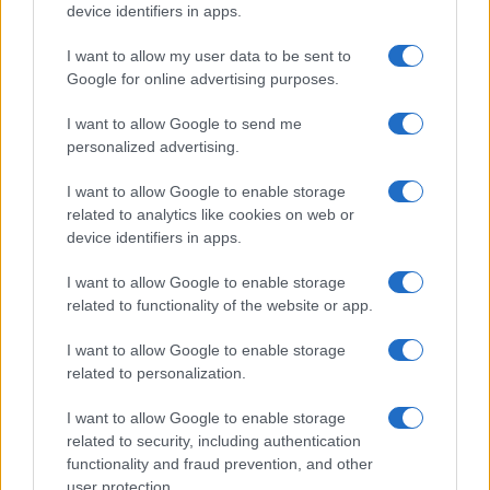
Megachip
Globalscience
device identifiers in apps.
GiULia
Globalsport
I want to allow my user data to be sent to
Google for online advertising purposes.
Prima Pagina
I want to allow Google to send me
personalized advertising.
Giornale dello
Chi siamo
I want to allow Google to enable storage
Spettacolo
related to analytics like cookies on web or
Contributors
device identifiers in apps.
Wondernet
Facebook
I want to allow Google to enable storage
Giuliana Sgrena
related to functionality of the website or app.
Twitter
I want to allow Google to enable storage
Google News
related to personalization.
Mastodon
I want to allow Google to enable storage
related to security, including authentication
Cookie Policy
functionality and fraud prevention, and other
user protection.