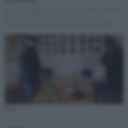
La violenza da parte di gruppo di tifosi del Milan in un locale
di via Leone IV. I feriti sono stati trasportati in gravi
condizioni in ospedale. La polizia ha arrestato un 19enne.
Polizia