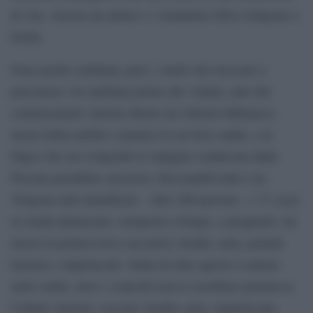
di vita. Ancora un attimo e i settantuno tifosi risalgono a
bordo.
Sono poche centinaia, però, i metri che riescono a
percorrere i tre pullman prima che volanti, auto del
commissariato Aurelio diretto da Alfredo Matteucci,
mezzi della mobile e pantere in servizio stadio, e la
Digos che sta svolgendo le indagini coadiuvata dalla
Procura piombino sul posto, bloccandoli tutti e tre.
Vengono tutti identificati – oltre 200 persone – i 71 scesi
in strada denunciati, sottoposti a Daspo, e perquisiti: sui
mezzi la polizia trova cacciaviti, bombe carta, petardi,
bastoni e stupefacenti. Nulla di tutto questo è entrato
nello stadio, dove i controlli non lo avrebbero permesso.
Coltelli, bastoni, cacciati, bombe carta, stupefacenti,