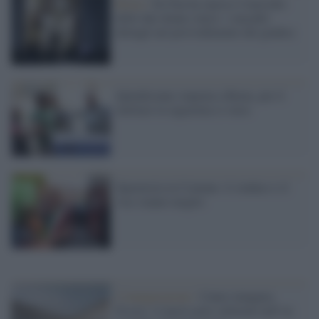
Roma /
De Pau ha ripreso l'omicidio
delle due donne cinesi: i macabri
dettagli nel provvedimento del giudice
Quindicenne stuprata a Roma, per il
militare la ragazzina ci stava
Sparatoria in Comune: il sindaco e il
vice stanno meglio
L'inaugurazione /
Cuneo inaugura
Esseci: il nuovo polo culturale nell’ex