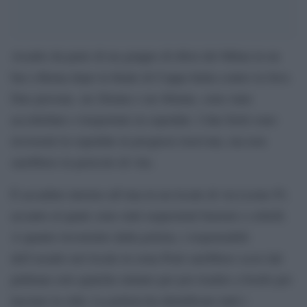
Assalto da parte di un gruppo di tifosi del Milan in un
bar a Roma dopo la finale di Coppa Italia contro la Juve.
Due persone, un 26enne e un 40enne, sono state
accoltellate e trasportate in ospedale. I due feriti sono
ricoverati in ospedale in prognosi riservata, ma non
sarebbero in pericolo di vita.
È accaduto intorno all’una in un locale di via Leone IV,
accanto al quale sono stati sequestrati bastoni e coltelli.
A quanto ricostruito dalla polizia, i responsabili
dell’assalto nel locale in zona Prati sarebbero scesi dal
pullman solo qualche minuto per poi risalire a bordo per
lasciare la città. La polizia ha identificato tutti i