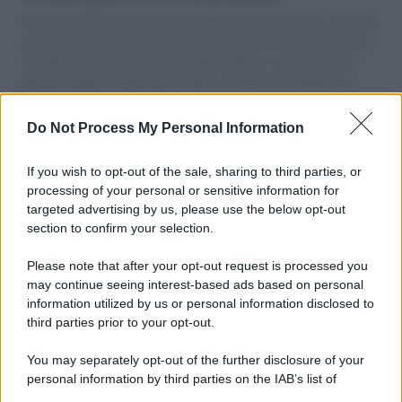
Il Senatore M5S racconta la sua esperienza sulle barche cariche di
aiuti umanitari assalite dall'esercito israeliano. Una guerra atroce,
il tentativo di disumanizzazione delle vittime, il servilismo del
governo italiano e degli altri europei, il ritorno al colonialismo.
L'importanza dei movimenti.
Do Not Process My Personal Information
Palestina /
Il Board of Peace di Trump assegna il primo
contratto per un rudimentale avamposto militare a Gaza
If you wish to opt-out of the sale, sharing to third parties, or
processing of your personal or sensitive information for
targeted advertising by us, please use the below opt-out
section to confirm your selection.
L'evento /
La Sila diventa un palcoscenico naturale: nasce “A
Farla Amare Comincia Tu – Opera Sila”
Please note that after your opt-out request is processed you
may continue seeing interest-based ads based on personal
information utilized by us or personal information disclosed to
third parties prior to your opt-out.
Il ricordo /
Le radici di Francesco Guccini
You may separately opt-out of the further disclosure of your
personal information by third parties on the IAB’s list of
downstream participants.