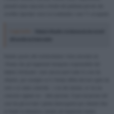
petardi erano nascosti a bordo del pullman privati che
avrebbe riportato verso la Lombardia i suoi 71 occupanti.
Leggi anche:
Malagò-Megalò e la figuraccia da record
all'esordio in Federcalcio
Intanto grazie alle testimonianze viene arrestato un
19enne che gli inquirenti ritengono responsabile del
duplice ferimento: sono ancora però tante le cose da
chiarire, per esempio se il 19enne abbia davvero agito da
solo o se siano coinvolte – e in che misura, se via sia
concorso oppure no – altre persone. Il pm incaricato del
caso ha già avviato i primi interrogatori per chiarire fino
in fondo la dinamica, mentre gli inquirenti stanno