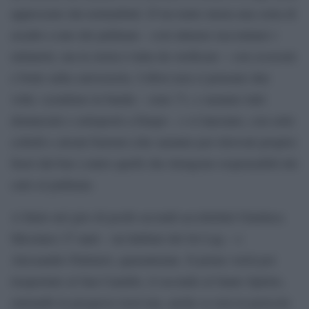
apprezzato dai nottambuli. D’un tratto inizia una sorta di
assalto a uno dei pullman – così almeno raccontano i
milanisti, ma la storia è tutta da verificare – con scossoni
e botte sulla carrozzeria. I tifosi non ci pensano due
volte: scendono in banda – sono 71, e saranno tutti
denunciati e sottoposti a Daspo – e si lanciano, con sette
coltelli e alcuni bastoni (che saranno poi ritrovati proprio
fuori dal bar) contro quelli che ritengono responsabili dei
calci al pullman.
A finire nel giro di pochi secondi accoltellati Gianluca
Messineo 27 anni – un habitué del Jet Lag – e
Alessandro Palmieri, quarantenne. Il primo verrà poi
trasportato al San Camillo, il secondo al Santo Spirito,
entrambi in prognosi riservata, anche se non in pericolo