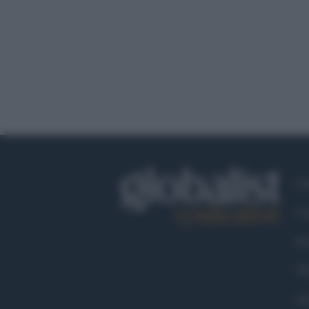
Ch
Co
Fa
Tw
Go