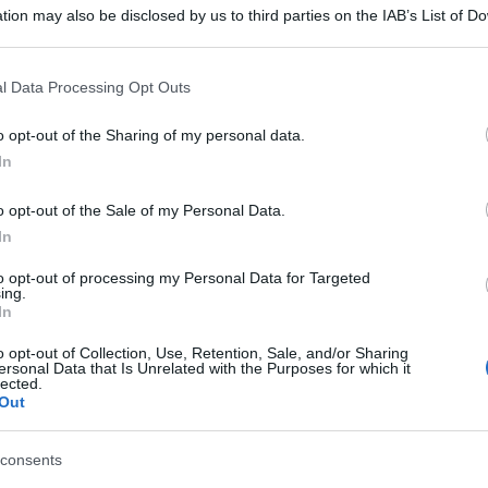
tion may also be disclosed by us to third parties on the IAB’s List of 
 that may further disclose it to other third parties.
 that this website/app uses one or more Google services and may gath
l Data Processing Opt Outs
including but not limited to your visit or usage behaviour. You may click 
 to Google and its third-party tags to use your data for below specifi
o opt-out of the Sharing of my personal data.
ogle consent section.
In
re per calpestare l’Italia e la sua libertà. E
o opt-out of the Sale of my Personal Data.
o ciò che ha significato. I manifesti del 25 aprile
In
 e scritte naziste a Novi (Modena). Le affissioni
to opt-out of processing my Personal Data for Targeted
ing.
e alberato di via 22 aprile dove lunedì sfilerà il
In
he offende e indigna l’intera comunità modenese
o opt-out of Collection, Use, Retention, Sale, and/or Sharing
ersonal Data that Is Unrelated with the Purposes for which it
sindaco e presidente della provincia di Modena
lected.
Out
 comunità di Novi ed alle associazioni partigiane.
ano i giorni cupi del nazifascismo le bandiere
consents
 una bravata: è un atto che ci ripugna e che