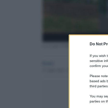
Do Not Pr
Lo scempio di Modena: svastiche sui manifest
If you wish 
sensitive in
Desk2
confirm your
21 Aprile 2016 - 19.32
Please note
based ads b
third parties
You may sepa
parties on t