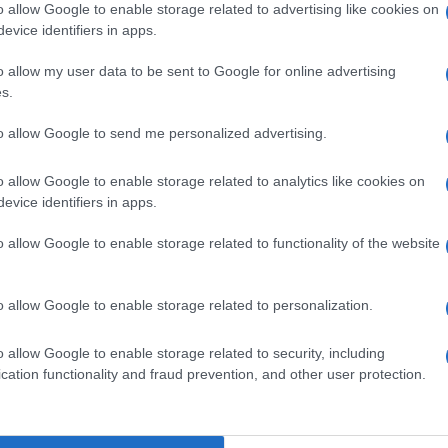
o allow Google to enable storage related to advertising like cookies on
o ci ricorda, ancora una volta, la necessita’ di
evice identifiers in apps.
pegno per la difesa dei valori costituenti della
o allow my user data to be sent to Google for online advertising
emocrazia. Un motivo in piu’ per celebrare
s.
Ulti
berazione”.
to allow Google to send me personalized advertising.
o allow Google to enable storage related to analytics like cookies on
evice identifiers in apps.
pp
o allow Google to enable storage related to functionality of the website
o allow Google to enable storage related to personalization.
L'int
o allow Google to enable storage related to security, including
Gaza:
cation functionality and fraud prevention, and other user protection.
solle
Il Se
barch