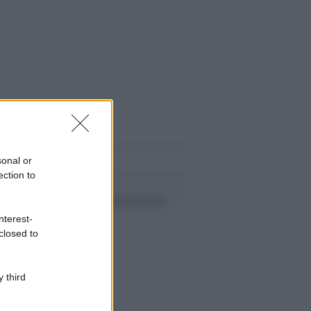
i anche
sonal or
ection to
La conquista della libertà
nterest-
closed to
 third