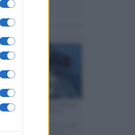
me notizie
ervista /
Marco Croatti e la Flottilla per
 le nostre vele gonfie grazie alla
vazione popolare
natore M5S racconta la sua esperienza sulle
e cariche di aiuti umanitari assalite