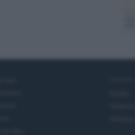
Tend
onlin
artic
Syndication
i siamo
ntributors
Globalist
cebook
Globalscie
itter
Globalsport
ogle News