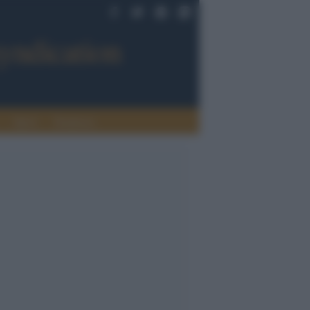
Sport
Tendenze