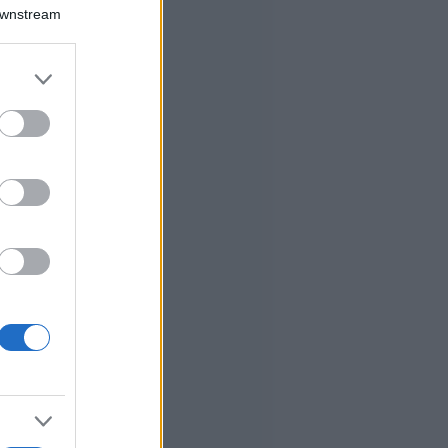
Downstream
er and store
to grant or
ed purposes