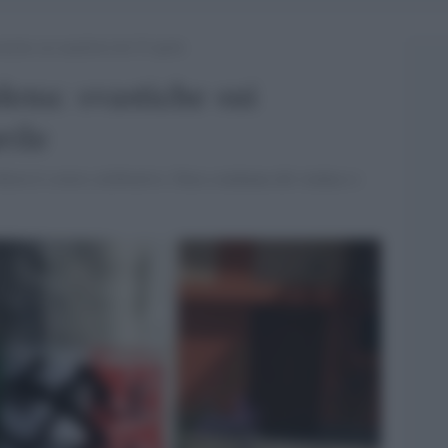
tiche sui manifesti del 25 aprile
ena: svastiche sui
rile
ilerà il corteo celebrativo. Dura condanna del sindaco e