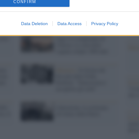
CONFIRM
dall'e
tentat
servil
europ
Data Deletion
Data Access
Privacy Policy
dei m
torre
Oggi è il compleanno di
Venezia. La città della
Musi
Laguna compie 1600 anni
pone
Memoria /
Il Giorno del
ioni
Ricordo delle Foibe,
nno
Boldrini: "Democrazia è
Il ri
accogliere gli esuli"
"Cron
che s
2001:
Liberazione, la cerimonia
ria. E
all'Altare della Patria
Lo st
anche
dietr