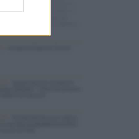
sercito israeliano. Una guerra atroce, il
ivo di disumanizzazione delle vittime, il
ismo del governo italiano e degli altri
ei, il ritorno al colonialismo. L'importanza
ovimenti.
ca /
Al maestro Francesco Guccini
cordo /
Quando Guccini raccontava le
ache epafaniche": l'intervista all'artista
i definiva un 'narratore'
udio /
Disinformazione russa e destra:
 la macchina propagandistica di Putin
o la crisi di Ceuta