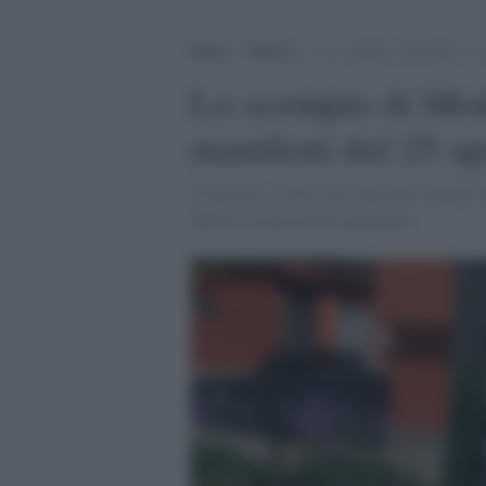
Home
>
Notizie
>
Lo scempio di Modena: svas
Lo scempio di Mod
manifesti del 25 ap
È successo a Novi nel viale dove lunedì sf
dell'associazione dei partigiani.