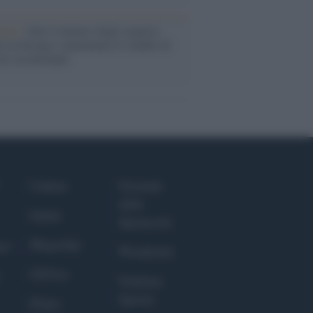
enze /
Sale il numero degli acquisti
e in Europa e aumentano le vendite di
oli second hand
Culture
Giornale
dello
Salute
Spettacolo
Megachip
nce
Wondernet
GiULia
Giuliana
Sgrena
Prima