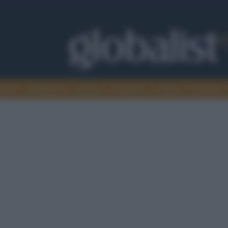
omia
Intelligence
Media
Ambiente
Cultura
Scienza