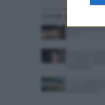
Articoli correlati
Nuova scossa, crolla la 
di Novi
Il Coronavirus in Giap
fa cancellare le celebraz
per il 60esimo complea
dell'Imperatore
Terrore /
11 settembre 
15 anni fa cambiò la sto
anche la nostra vita