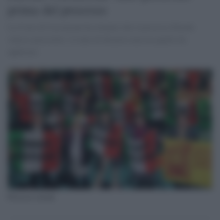
prima del processo
La Corte di Cassazione ha ritenuto che il processo Eternit
venisse prescritto: il reato di disastro non era quello da
applicare.
Processo eternit