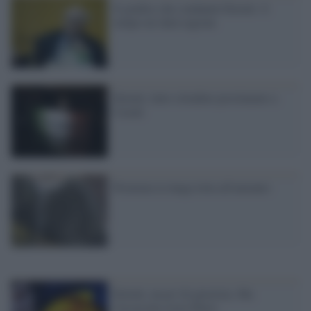
Il giudice che condannò Eternit: il
tempo mi darà ragione
Eternit, lutto cittadino proclamato a
Casale
Premiata la lunga lotta all'amianto
Eternit, un po' di giustizia. Ma
l'assassino resta libero