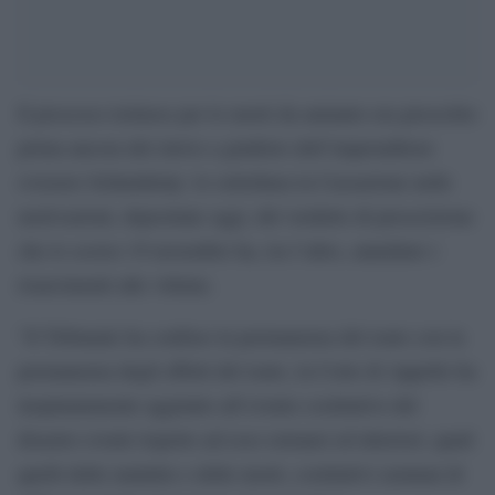
Il processo torinese per le morti da amianto era prescritto
prima ancora del rinvio a giudizio dell’imprenditore
svizzero Schmideiny: lo sottolinea la Cassazione nelle
motivazioni, depositate oggi, del verdetto di prescrizione
che lo scorso 19 novembre ha, tra l’altro, annullato i
risarcimenti alle vittime.
“Il Tribunale ha confuso la permanenza del reato con la
permanenza degli effetti del reato, la Corte di Appello ha
inopinatamente aggiunto all’evento costitutivo del
disastro eventi rispetto ad esso estranei ed ulteriori, quali
quelli delle malattie e delle morti, costitutivi semmai di