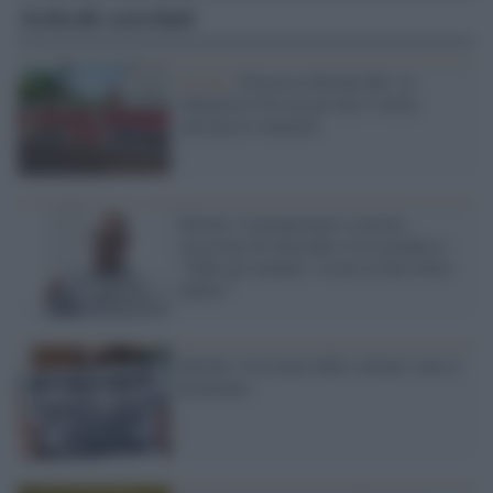
Articoli correlati
Il caso /
Processo Eternit Bis, la
chiavetta Usb con gli atti è vuota:
rinviata la sentenza
Eternit, il proprietario svizzero
(accusato di omicidio) fa il gradasso:
"Odio gli italiani, vivono in uno Stato
fallito"
Eternit, l'avvocato delle vittime: non ci
fermiamo