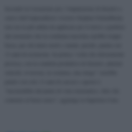
Secondo la Cassazione poi, l’imputazione di disastro a
carico dell’imprenditore svizzero Stephan Schmidheiny
non era la più adatta da applicare per il rinvio a giudizio
dal momento che la condanna massima sarebbe troppo
bassa, per chi miete morti e malati, perché‚ punita con
12 anni di reclusione. In pratica “colui che dolosamente
provoca, con la condotta produttiva di disastro, plurimi
omicidi, ovverosia, in sostanza, una strage” verrebbe
punito con solo 12 anni di carcere e questo è
“insostenibile dal punto di vista sistematico, oltre che
contrario al buon senso”, aggiunge la Suprema Corte.