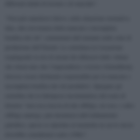
differenti delitti di lesioni e di omicidio”.
“Non può annettersi rilievo, nella situazione normativa
data, alla circostanza della mancata o incompleta
bonifica dei siti” contaminati dall’amianto nelle zone di
produzione dell’Eternit. Lo sottolinea la Cassazione
respingendo la tesi di alcuni dei difensori delle vittime
che ritenevano che l’imprenditore svizzero Schmidheiny
dovesse essere dichiarato responsabile per la mancata o
incompleta bonifica dei siti produttivi. Spiegano gli
ermellini che la fattispecie incriminatrice del reato di
disastro “non reca traccia di tale obbligo, né esso, o altro
obbligo analogo, può desumersi dall’ordinamento
giuridico, specie se riportato al momento in cui lo stesso
dovrebbe considerarsi sorto (1986)”.