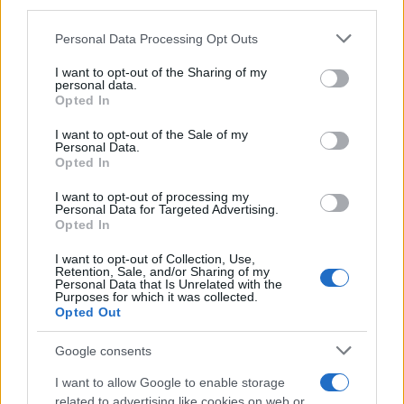
downstream participants.
Personal Data Processing Opt Outs
This information may also be disclosed by us to third parties
L'anniversario /
90 anni di Yves Saint Laurent, tra moda e
on the IAB’s List of Downstream Participants that may further
I want to opt-out of the Sharing of my
scandali
disclose it to other third parties.
personal data.
Opted In
Please note that this website/app uses one or more Google
services and may gather and store information including but
I want to opt-out of the Sale of my
Personal Data.
not limited to your visit or usage behaviour. You may click to
Opted In
grant or deny consent to Google and its third-party tags to
use your data for below specified purposes in below Google
I want to opt-out of processing my
consent section.
Personal Data for Targeted Advertising.
Opted In
I want to opt-out of Collection, Use,
Retention, Sale, and/or Sharing of my
Personal Data that Is Unrelated with the
Purposes for which it was collected.
Opted Out
Syndication
Culture
Google consents
Salute
Globalist
I want to allow Google to enable storage
related to advertising like cookies on web or