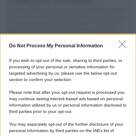
vele gonfie grazie alla sollevazione popolare
Il Senatore M5S racconta la sua esperienza sulle barche cariche di
aiuti umanitari assalite dall'esercito israeliano. Una guerra atroce,
il tentativo di disumanizzazione delle vittime, il servilismo del
governo italiano e degli altri europei, il ritorno al colonialismo.
L'importanza dei movimenti.
Do Not Process My Personal Information
Il ricordo /
Il nostro incontro con Francesco Guccini
If you wish to opt-out of the sale, sharing to third parties, or
processing of your personal or sensitive information for
targeted advertising by us, please use the below opt-out
section to confirm your selection.
Perché il mercato dell'usato sta cambiando il valore delle
automobili
Please note that after your opt-out request is processed you
may continue seeing interest-based ads based on personal
information utilized by us or personal information disclosed to
third parties prior to your opt-out.
Il lutto /
Addio a Francesco Guccini, il poeta della canzone
You may separately opt-out of the further disclosure of your
d’autore italiana
personal information by third parties on the IAB’s list of