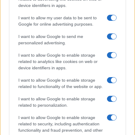
Megachip
Globalscience
device identifiers in apps.
GiULia
Globalsport
I want to allow my user data to be sent to
Google for online advertising purposes.
Prima Pagina
I want to allow Google to send me
personalized advertising.
Giornale dello
Chi siamo
I want to allow Google to enable storage
Spettacolo
related to analytics like cookies on web or
Contributors
device identifiers in apps.
Wondernet
Facebook
I want to allow Google to enable storage
Giuliana Sgrena
related to functionality of the website or app.
Twitter
I want to allow Google to enable storage
Google News
related to personalization.
Mastodon
I want to allow Google to enable storage
related to security, including authentication
Cookie Policy
functionality and fraud prevention, and other