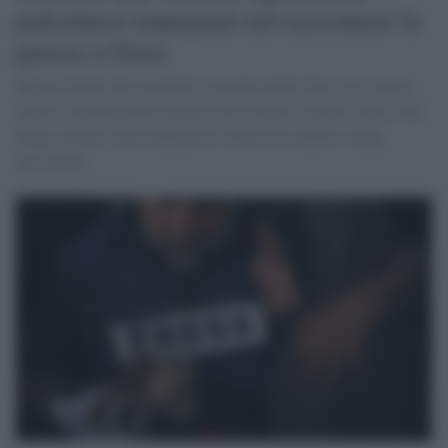
palestinesi impegnati nel raccontare la
guerra a Gaza
Dopo il bando dei giornalisti stranieri dalla Striscia, l’unica
fonte di informazione interna sono rimasti i professionisti del
luogo, pronti a tutto affinchè la verità sul conflitto venga
raccontata.