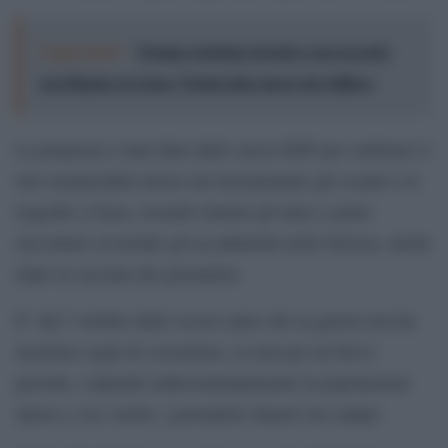
Leggi anche:
Trump costringe Israele a un accordo
con Hamas su Gaza: Netanyahu spera che fallisca
La proposta è stata fatta dallo stesso RSF per celebrare il
loro instancabile lavoro nel documentare gli scontri e le
tragedie a Gaza, essendo rimasti gli unici a poter
raccontare al mondo gli accadimenti nella Striscia, anche
dopo la cacciata dei giornalisti.
E’ dal 7 ottobre dello scorso anno che la guerra non ha
mostrato segni di cessazione, se non per un breve
periodo, colpendo indiscriminatamente la popolazione
intera e, tra i molti, i giornalisti rimasti sul campo.