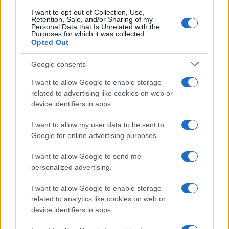
I want to opt-out of Collection, Use,
Retention, Sale, and/or Sharing of my
Personal Data that Is Unrelated with the
Purposes for which it was collected.
Opted Out
Syndication
Culture
Google consents
Salute
Globalist
I want to allow Google to enable storage
related to advertising like cookies on web or
Megachip
Globalscience
device identifiers in apps.
GiULia
Globalsport
I want to allow my user data to be sent to
Google for online advertising purposes.
Prima Pagina
I want to allow Google to send me
personalized advertising.
Giornale dello
Chi siamo
I want to allow Google to enable storage
Spettacolo
related to analytics like cookies on web or
Contributors
device identifiers in apps.
Wondernet
Facebook