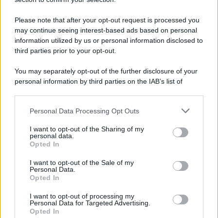
Il libro /
Crescere significa pentirsi: l’immaturità degli
italiani tra berlusconismo, fascismo e nuove nostalgie
Please note that after your opt-out request is processed you
may continue seeing interest-based ads based on personal
information utilized by us or personal information disclosed to
third parties prior to your opt-out.
Memoria /
Quando Pasolini raccontava i minatori italiani in
You may separately opt-out of the further disclosure of your
Belgio dopo Marcinelle
personal information by third parties on the IAB’s list of
downstream participants.
Personal Data Processing Opt Outs
This information may also be disclosed by us to third parties
Il libro /
La letteratura che racconta l’estate
on the IAB’s List of Downstream Participants that may further
I want to opt-out of the Sharing of my
disclose it to other third parties.
personal data.
Opted In
Please note that this website/app uses one or more Google
services and may gather and store information including but
I want to opt-out of the Sale of my
Personal Data.
not limited to your visit or usage behaviour. You may click to
Opted In
grant or deny consent to Google and its third-party tags to
use your data for below specified purposes in below Google
I want to opt-out of processing my
consent section.
Personal Data for Targeted Advertising.
Opted In