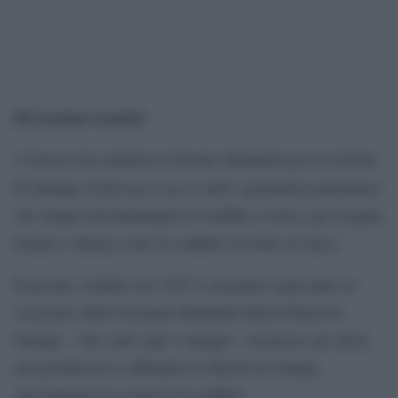
di Lorenzo Lazzeri
L’Unesco ha conferito il Premio Mondiale per la Libertà
Guillermo Cano
di Stampa
a tutti i giornalisti palestinesi
che stanno documentando il conflitto a Gaza, per il quale
Israele e Hamas sono in conflitto da oltre sei mesi.
Il premio, istituito nel 1997 e assegnato ogni anno in
occasione della Giornata Mondiale della Libertà di
Stampa – che cade ogni 3 maggio-, riconosce gli sforzi
nel promuovere e difendere la libertà di stampa,
specialmente in contesti di conflitto.