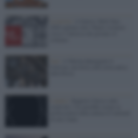
La mostra /
A Genova i Rolli Days
2026 ospitano oltre 70mila visitatori:
cresce l’interesse dei giovani e il
richiamo
Iran /
A Teheran danneggiato il
Golestan, una ferita sulla storia antica
della Persia
L'analisi /
Rapporto Unesco sulla
creatività: l’IA potrebbe costare ai
professionisti della cultura 8,5 miliardi
di euro l'anno