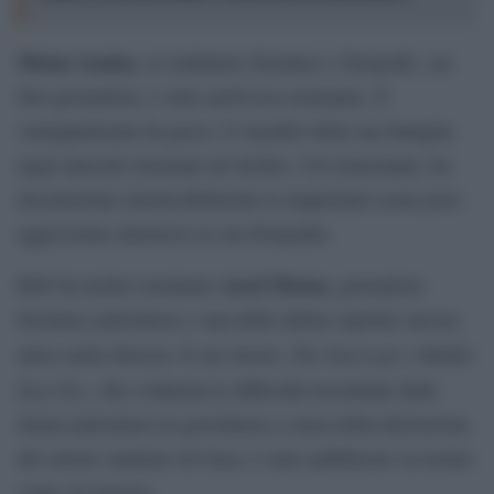
Motaz Azaiza
, ex traduttore freelance e fotografo, ora
foto-giornalista, è stato anch’esso nominato. Il
ventiquattrenne ha perso 15 membri della sua famiglia
negli attacchi israeliani ad ottobre. Ciò nonostante, ha
documentato instancabilmente le inquietanti scene post-
aggressione attraverso la sua fotografia.
Aseel Mousa
RSF ha inoltre nominato
, giornalista
freelance palestinese e una delle ultime reporter ancora
The Intercept e Middle
attive nella Striscia. Il suo lavoro,
East Eye
, che evidenzia le difficoltà riscontrate dalle
donne palestinesi in gravidanza a causa della distruzione
del settore sanitario di Gaza, è stato pubblicato su testate
come Al Jazeera.