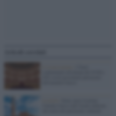
Articoli correlati
Il riconoscimento /
I Teatri
condominiali all'italiana del XVIII e
XIX secolo proclamati patrimonio
dell'umanità Unesco
La novità /
Siena: nasce la prima
Cattedra Unesco dell’Ateneo dedicata
alla tutela del patrimonio culturale