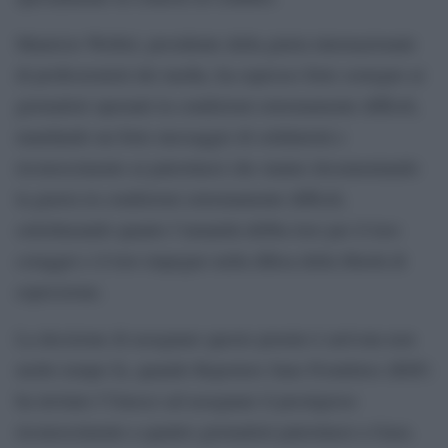
Mauricio Weibel, presidente della giuria internazionale
di professionisti dei media, ha espresso forte sostegno ai
giornalisti operanti in condizioni estremamente difficili,
mandando un forte messaggio di solidarietà e
riconoscimento ai palestinesi che stanno documentando
la guerra in condizioni estremamente difficili,
sottolineando quanto l’umanità debba loro per il loro
coraggio e il loro impegno nella difesa della libertà di
espressione.
La decisione di assegnare questo premio è arrivata non
molto tempo fa, quando Reporters Sans Frontières (RSF)
ha invitato l’Unesco ad assegnare il prestigioso
riconoscimento a quattro giornalisti palestinesi a Gaza.