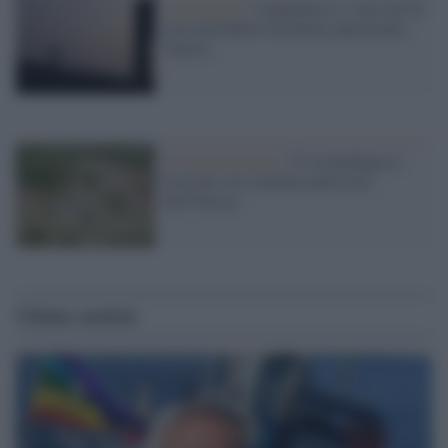
La proposta /
Lampedusa e i suoi atti di
cura potrebbero diventare patrimonio
Unesco
Il riconoscimento /
E' in Sardegna il
61esimo sito italiano nella lista
dell'Unesco
Ultime notizie