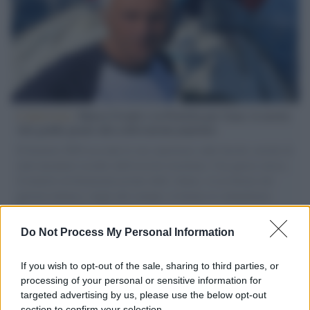
L'intervista /
Marco Croatti e la Flottilla per Gaza: le nostre
vele gonfie grazie alla sollevazione popolare
Il Senatore M5S racconta la sua esperienza sulle barche cariche di
aiuti umanitari assalite dall'esercito israeliano. Una guerra atroce,
il tentativo di disumanizzazione delle vittime, il servilismo del
governo italiano e degli altri europei, il ritorno al colonialismo.
L'importanza dei movimenti.
Do Not Process My Personal Information
Il lutto /
Addio a Livio Berruti, leggenda dello sprint
italiano
If you wish to opt-out of the sale, sharing to third parties, or
processing of your personal or sensitive information for
targeted advertising by us, please use the below opt-out
section to confirm your selection.