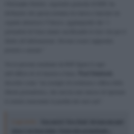
Christophe Deloire, segretario generale di RSF, ha
dichiarato che questa nomina era intesa a lanciare un
segnale attraverso l’Unesco, aggiungendo che “i
giornalisti di Gaza stanno sacrificando le loro vite per il
diritto all’informazione. Devono essere supportati,
protetti e onorati.”
Tra le persone nominate da RSF figura il capo
Wael Dahdouh
dell’ufficio di Al Jazeera a Gaza,
,
descritto come “un esempio di resilienza e difesa della
libertà giornalistica, che non ha mai smesso di riportare
le notizie nonostante la perdita dei suoi cari”.
Leggi anche:
Non sarà il "New Deal" di Gaza ma quel
piano è un buon inizio. Netanyahu permettendo...