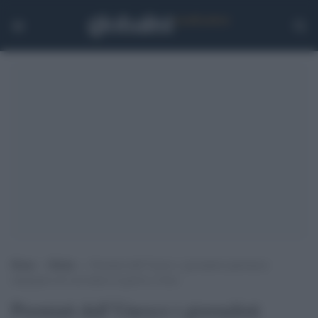
Home
>
Media
>
Premiati dall’Unesco i giornalisti palestinesi
impegnati nel raccontare la guerra a Gaza
Premiati dall’Unesco i giornalisti