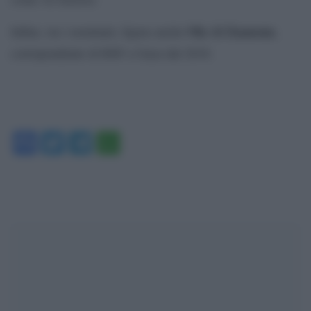
Ola Al Zaanoun
Infine, tra i nominati, figura anche
,
corrispondente di RSF a Gaza dal 2018.
Facebook
Twitter
Telegram
WhatsApp