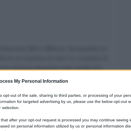
 parlamentare Marco Milanese riproponiamo un
list in cui si parlava di come l’ex consulente di
terno di alcune dinamiche molto significative.
ese, ex colonnello della guardia di Finanza,
ocess My Personal Information
llaboratore del ministro Tremonti, non è reato. E
sotto accusa significhi, automaticamente, essere
to opt-out of the sale, sharing to third parties, or processing of your per
formation for targeted advertising by us, please use the below opt-out s
 selection.
può mettere in secondo piano l’accusa della
 that after your opt-out request is processed you may continue seeing i
ased on personal information utilized by us or personal information dis
 che il “potere” acquisito da Milanese e che gli