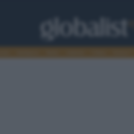
omia
Intelligence
Media
Ambiente
Cultura
Scienza