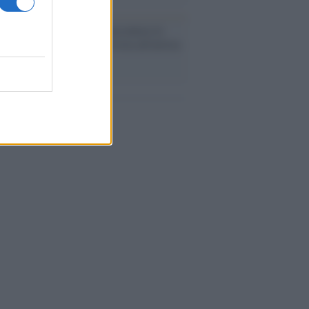
cordo /
Quando Guccini raccontava le
ache epafaniche": l'intervista all'artista
i definiva un 'narratore'