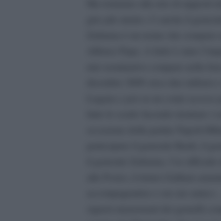
Ma torniamo alla rete di rapporti d
giro più stretto c’è anche il gener
Zafatana è un nome che compare ne
Alfonso Papa. A farlo è stato l’im
mio nominativo compare nella lista
dicembre 2009 circa due milioni e
Lugano e poi su un conto acceso p
fatto lo scudo facendo rientrare i 
occasione della partita Napoli-Mil
partecipato il generale Bardi, il ge
il generale Zafarana, l’ex ufficial
alle Poste), il dottor Galliani amm
accompagnatrice e un suo amico… I
signori menzionati dei gemelli com