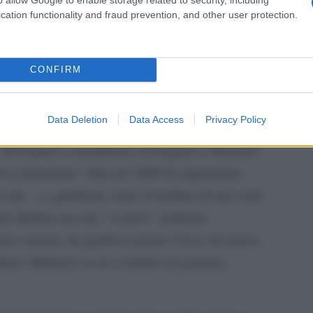
 la cronaca, poi non fu trasferito e fu anzi
cation functionality and fraud prevention, and other user protection.
Il ri
"Cron
che s
di rapporti con un altro ex ufficiale della
CONFIRM
aria carriera, Marco Di Capua, diventato nel
 delle entrate, noto per aver recentemente
Data Deletion
Data Access
Privacy Policy
perfino Facebook per dare la caccia agli evasori.
, Di Capua è considerato così legato a Tremonti
l’accertamento” fatta nel 2006 fu aspramente
 lui…) e giudicata come il risultato di una serie
rno Berlusconi che “scaricò” eminenti
entro-sinistra. In quell’occasione Visco (di nuovo
Marco Milanese in un comitato di gestione