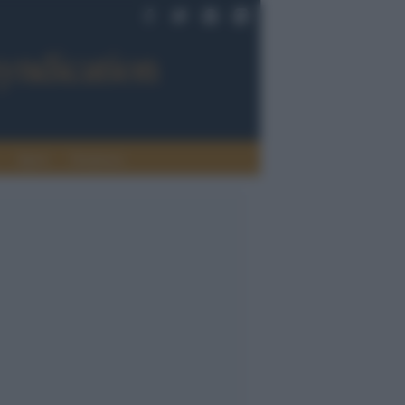
Sport
Tendenze