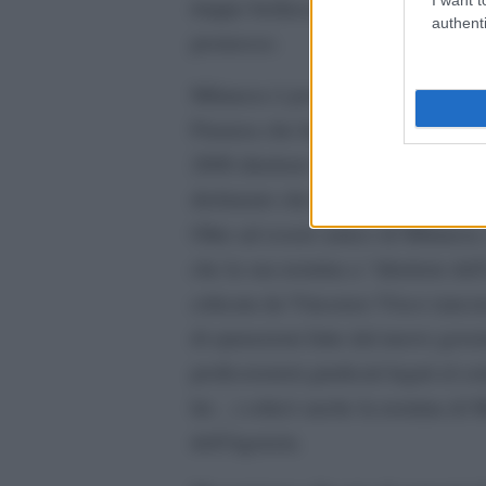
truppe berlusconiane. Forchetti, per
authenti
promosso.
Milanese è poi notoriamente in gran
Finanza che ha fatto una straordin
2008 direttore vicario dell’Agenzia
dichiarato che il Fisco utilizzerà 
Oltre ad essere amico di Milanese
che la sua nomina a “direttore del
criticata da Vincenzo Visco (ancora
di epurazioni fatte dal nuovo gove
professionisti giudicati legati al c
lui…) criticò anche la nomina di 
dell’Agenzia.