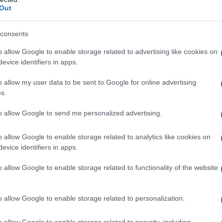
dall'e
Out
generale della Finanza Mario Forchetti, un nome
tentat
lcuno dice molto, anzi moltissimo.
servil
consents
europ
reparto economico-finanziario dell’Aise, ex
dei m
o allow Google to enable storage related to advertising like cookies on
telligence economica, incarico che ricopre da
evice identifiers in apps.
tra gli 007, Forchetti, prima con il grado di
L'att
o allow my user data to be sent to Google for online advertising
Seri
ale di Divisione è stato comandante della
s.
to allow Google to send me personalized advertising.
il generale Forchetti era uno di quegli ufficiali
Impe
o allow Google to enable storage related to analytics like cookies on
Trump
nistro dell’Economia, Vincenzo Visco, aveva
evice identifiers in apps.
perfo
l’esistenza di alcune criticità in alcuni ruoli di
autor
o allow Google to enable storage related to functionality of the website
 vicenda che aveva determinato uno scontro
Musi
 comandande generale della Guardia di Finanza,
o allow Google to enable storage related to personalization.
amentare del Pdl ed entrato armi e bagagli nelle
o allow Google to enable storage related to security, including