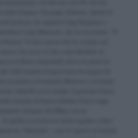
el parlamentare coivolto nel caso P4: nel suo
ale della Finanza, Giuseppe Zafarana. Quello di
ll’inchiesta che riguarda Luigi Bisignani e
prenditore Luigi Matacena, che ha raccontato: “Il
 Falciani. Vi dico ancora che ho scudato nel
 mezzo che avevo su due conti alla Hsbc di
resso la Banca Zanardelli, presso la quale ho
soldi. Nell’autunno di quest’anno ho pagato (in
an) un pranzo al ristorante Mattozzi a cui hanno
nerale Adinolfi con la moglie, il generale Grassi,
e della Guardia di finanza Stefano Grassi (oggi
inistratore delegato del Milan con un
n quella occasione ho anche regalato a tutti i
prati da “Marinella”, e per le signore un foulard