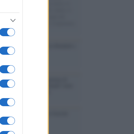
sercito israeliano. Una guerra atroce, il
ivo di disumanizzazione delle vittime, il
ismo del governo italiano e degli altri
ei, il ritorno al colonialismo. L'importanza
ovimenti.
esa /
Un estate di calcio: tra Mondiali e
e A
rialismo /
Petrolio e prepotenze di
: una società legata a 'Donald' vuole
rare la Groenlandia senza
izzazione
ca /
Al maestro Francesco Guccini