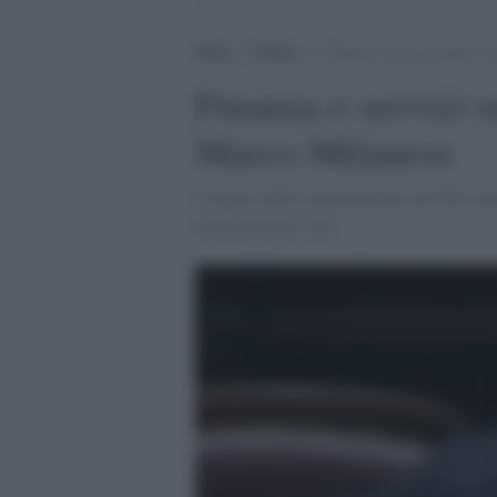
Home
>
Notizie
>
Finanza e servizi segreti: 
Finanza e servizi s
Marco Milanese
I legami dell'ex parlamentare del Pdl coi
ma fu lasciato solo.