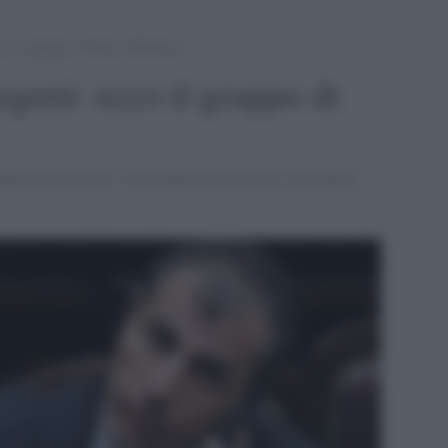
ecco il gruppo di Marco Milanese
egreti: ecco il gruppo di
nvolto nel caso P4. Visco anni orsono aveva visto giusto