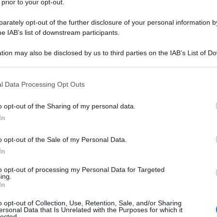
 prior to your opt-out.
llentari indagini della Finanza, oppure far
rately opt-out of the further disclosure of your personal information by
zioni derivi proprio da un reticolo di rapporti
he IAB’s list of downstream participants.
del Pdl ha saputo abilmente tessere all’interno di
Ulti
tion may also be disclosed by us to third parties on the IAB’s List of 
 that may further disclose it to other third parties.
’accusa – che Milanese poteva rivelare notizie
 that this website/app uses one or more Google services and may gath
l Data Processing Opt Outs
 significa, inevitabilmente, che da qualche parte
including but not limited to your visit or usage behaviour. You may click 
 to Google and its third-party tags to use your data for below specifi
 notizie o un investigatore compiacente a
o opt-out of the Sharing of my personal data.
ogle consent section.
In
o opt-out of the Sale of my Personal Data.
a un punto di vista più strettamente
In
ante esaminare alcuni stretti legami che Milanese
L'int
to opt-out of processing my Personal Data for Targeted
ano stati i rapporti che l’ex finanziere ha
Gaza:
ing.
In
solle
Il Se
o opt-out of Collection, Use, Retention, Sale, and/or Sharing
ersonal Data that Is Unrelated with the Purposes for which it
 anche dai tabulati telefonici – che Marco
barch
lected.